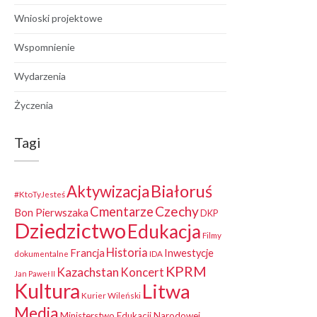
Wnioski projektowe
Wspomnienie
Wydarzenia
Życzenia
Tagi
Białoruś
Aktywizacja
#KtoTyJesteś
Czechy
Cmentarze
Bon Pierwszaka
DKP
Dziedzictwo
Edukacja
Filmy
Historia
Francja
Inwestycje
dokumentalne
IDA
KPRM
Kazachstan
Koncert
Jan Paweł II
Kultura
Litwa
Kurier Wileński
Media
Ministerstwo Edukacji Narodowej