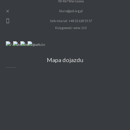
00-467 Warszawa
biuro@pol.org.pl
Sekretariat: +48 22 628 55 57
Księgowość: wew. 113
Mapa dojazdu