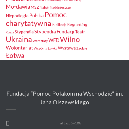
Mołdawia
MSZ
Nabór
Naddniestrze
Pomoc
Polska
Niepodległa
charytatywna
Regranting
Publikacja
Stypendia Fundacji
Stypendia
Teatr
Rosja
Ukraina
Wilno
WFD
Warsztaty
Wolontariat
Wystawa
Wspólna Ławka
Zaolzie
Łotwa
Fundacja “Pomoc Polakom na Wschodzie” im.
Jana Olszewskiego
ul. Jazdów 10A