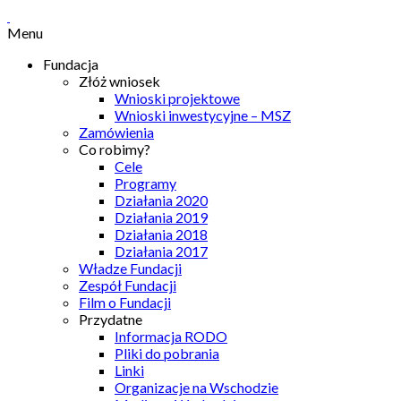
Menu
Fundacja
Złóż wniosek
Wnioski projektowe
Wnioski inwestycyjne – MSZ
Zamówienia
Co robimy?
Cele
Programy
Działania 2020
Działania 2019
Działania 2018
Działania 2017
Władze Fundacji
Zespół Fundacji
Film o Fundacji
Przydatne
Informacja RODO
Pliki do pobrania
Linki
Organizacje na Wschodzie