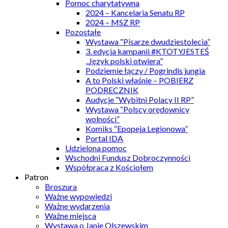
Pomoc charytatywna
2024 – Kancelaria Senatu RP
2024 – MSZ RP
Pozostałe
Wystawa “Pisarze dwudziestolecia”
3. edycja kampanii #KTOTYJESTEŚ
„Język polski otwiera”
Podziemie łączy / Pogrindis jungia
A to Polski właśnie – POBIERZ
PODRECZNIK
Audycje “Wybitni Polacy II RP”
Wystawa “Polscy orędownicy
wolności”
Komiks “Epopeja Legionowa”
Portal IDA
Udzielona pomoc
Wschodni Fundusz Dobroczynności
Współpraca z Kościołem
Patron
Broszura
Ważne wypowiedzi
Ważne wydarzenia
Ważne miejsca
Wystawa o Janie Olszewskim