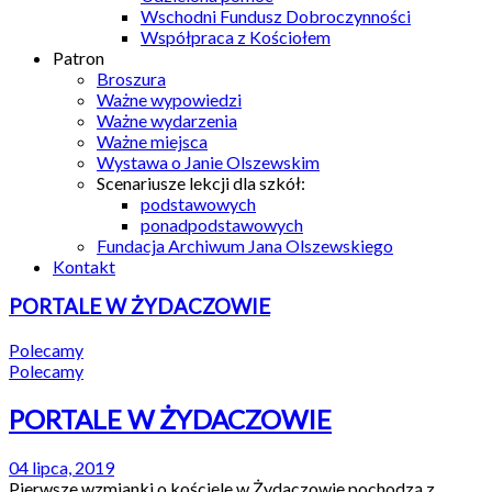
Wschodni Fundusz Dobroczynności
Współpraca z Kościołem
Patron
Broszura
Ważne wypowiedzi
Ważne wydarzenia
Ważne miejsca
Wystawa o Janie Olszewskim
Scenariusze lekcji dla szkół:
podstawowych
ponadpodstawowych
Fundacja Archiwum Jana Olszewskiego
Kontakt
PORTALE W ŻYDACZOWIE
Polecamy
Polecamy
PORTALE W ŻYDACZOWIE
04 lipca, 2019
Pierwsze wzmianki o kościele w Żydaczowie pochodzą z