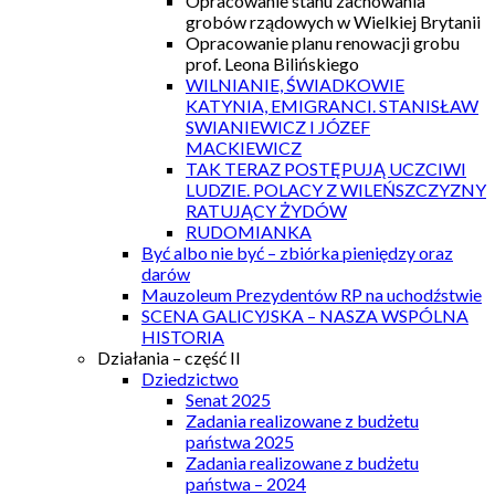
Opracowanie stanu zachowania
grobów rządowych w Wielkiej Brytanii
Opracowanie planu renowacji grobu
prof. Leona Bilińskiego
WILNIANIE, ŚWIADKOWIE
KATYNIA, EMIGRANCI. STANISŁAW
SWIANIEWICZ I JÓZEF
MACKIEWICZ
TAK TERAZ POSTĘPUJĄ UCZCIWI
LUDZIE. POLACY Z WILEŃSZCZYZNY
RATUJĄCY ŻYDÓW
RUDOMIANKA
Być albo nie być – zbiórka pieniędzy oraz
darów
Mauzoleum Prezydentów RP na uchodźstwie
SCENA GALICYJSKA – NASZA WSPÓLNA
HISTORIA
Działania – część II
Dziedzictwo
Senat 2025
Zadania realizowane z budżetu
państwa 2025
Zadania realizowane z budżetu
państwa – 2024