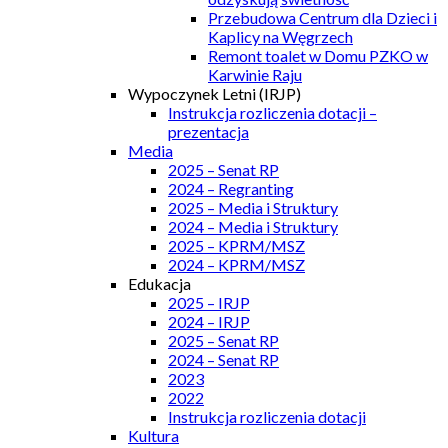
Przebudowa Centrum dla Dzieci i
Kaplicy na Węgrzech
Remont toalet w Domu PZKO w
Karwinie Raju
Wypoczynek Letni (IRJP)
Instrukcja rozliczenia dotacji –
prezentacja
Media
2025 – Senat RP
2024 – Regranting
2025 – Media i Struktury
2024 – Media i Struktury
2025 – KPRM/MSZ
2024 – KPRM/MSZ
Edukacja
2025 – IRJP
2024 – IRJP
2025 – Senat RP
2024 – Senat RP
2023
2022
Instrukcja rozliczenia dotacji
Kultura