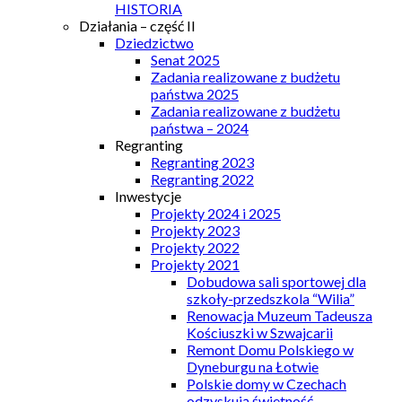
HISTORIA
Działania – część II
Dziedzictwo
Senat 2025
Zadania realizowane z budżetu
państwa 2025
Zadania realizowane z budżetu
państwa – 2024
Regranting
Regranting 2023
Regranting 2022
Inwestycje
Projekty 2024 i 2025
Projekty 2023
Projekty 2022
Projekty 2021
Dobudowa sali sportowej dla
szkoły-przedszkola “Wilia”
Renowacja Muzeum Tadeusza
Kościuszki w Szwajcarii
Remont Domu Polskiego w
Dyneburgu na Łotwie
Polskie domy w Czechach
odzyskują świetność