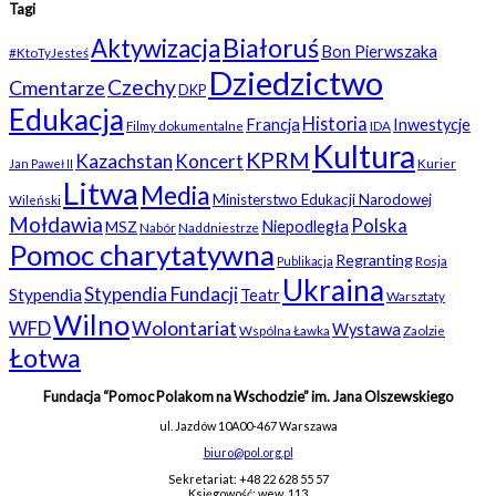
Tagi
Białoruś
Aktywizacja
Bon Pierwszaka
#KtoTyJesteś
Dziedzictwo
Czechy
Cmentarze
DKP
Edukacja
Historia
Francja
Inwestycje
Filmy dokumentalne
IDA
Kultura
KPRM
Kazachstan
Koncert
Kurier
Jan Paweł II
Litwa
Media
Ministerstwo Edukacji Narodowej
Wileński
Mołdawia
Polska
Niepodległa
MSZ
Nabór
Naddniestrze
Pomoc charytatywna
Regranting
Rosja
Publikacja
Ukraina
Stypendia Fundacji
Stypendia
Teatr
Warsztaty
Wilno
WFD
Wolontariat
Wystawa
Wspólna Ławka
Zaolzie
Łotwa
Fundacja “Pomoc Polakom na Wschodzie” im. Jana Olszewskiego
ul. Jazdów 10A
00-467 Warszawa
biuro@pol.org.pl
Sekretariat: +48 22 628 55 57
Księgowość: wew. 113