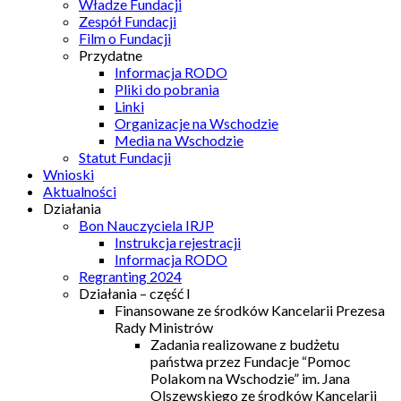
Władze Fundacji
Zespół Fundacji
Film o Fundacji
Przydatne
Informacja RODO
Pliki do pobrania
Linki
Organizacje na Wschodzie
Media na Wschodzie
Statut Fundacji
Wnioski
Aktualności
Działania
Bon Nauczyciela IRJP
Instrukcja rejestracji
Informacja RODO
Regranting 2024
Działania – część I
Finansowane ze środków Kancelarii Prezesa
Rady Ministrów
Zadania realizowane z budżetu
państwa przez Fundacje “Pomoc
Polakom na Wschodzie” im. Jana
Olszewskiego ze środków Kancelarii