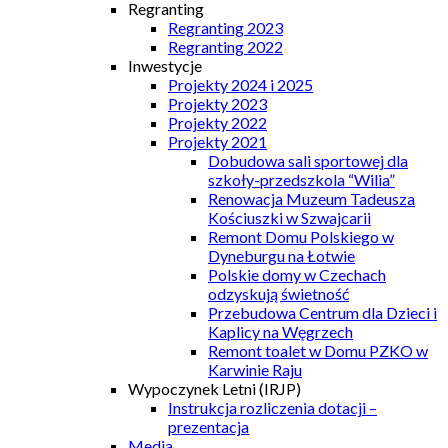
Regranting
Regranting 2023
Regranting 2022
Inwestycje
Projekty 2024 i 2025
Projekty 2023
Projekty 2022
Projekty 2021
Dobudowa sali sportowej dla
szkoły-przedszkola “Wilia”
Renowacja Muzeum Tadeusza
Kościuszki w Szwajcarii
Remont Domu Polskiego w
Dyneburgu na Łotwie
Polskie domy w Czechach
odzyskują świetność
Przebudowa Centrum dla Dzieci i
Kaplicy na Węgrzech
Remont toalet w Domu PZKO w
Karwinie Raju
Wypoczynek Letni (IRJP)
Instrukcja rozliczenia dotacji –
prezentacja
Media