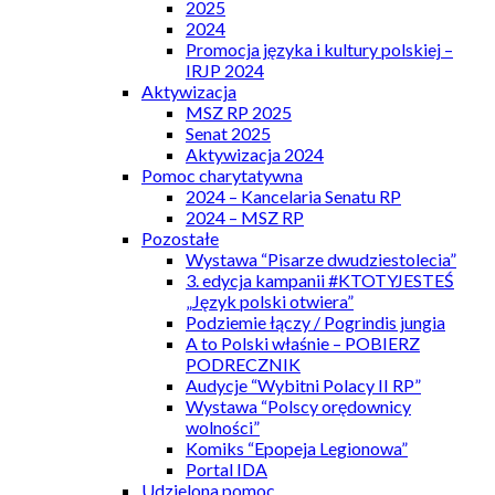
2025
2024
Promocja języka i kultury polskiej –
IRJP 2024
Aktywizacja
MSZ RP 2025
Senat 2025
Aktywizacja 2024
Pomoc charytatywna
2024 – Kancelaria Senatu RP
2024 – MSZ RP
Pozostałe
Wystawa “Pisarze dwudziestolecia”
3. edycja kampanii #KTOTYJESTEŚ
„Język polski otwiera”
Podziemie łączy / Pogrindis jungia
A to Polski właśnie – POBIERZ
PODRECZNIK
Audycje “Wybitni Polacy II RP”
Wystawa “Polscy orędownicy
wolności”
Komiks “Epopeja Legionowa”
Portal IDA
Udzielona pomoc