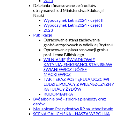
2023
Działania sfinansowane ze środków
otrzymanych od Ministerstwa Edukacji i
Nauki
Wypoczynek Letni 2024 – część II
Wypoczynek Letni 2024 – część I
2023
Publikacje
Opracowanie stanu zachowania
grobów rządowych w Wielkiej Brytanii
Opracowanie planu renowacji grobu
prof. Leona Bilińskiego
WILNIANIE, ŚWIADKOWIE
KATYNIA, EMIGRANCI. STANISŁAW
SWIANIEWICZ I JÓZEF
MACKIEWICZ
TAK TERAZ POSTĘPUJĄ UCZCIWI
LUDZIE. POLACY Z WILEŃSZCZYZNY
RATUJĄCY ŻYDÓW
RUDOMIANKA
Być albo nie być – zbiórka pieniędzy oraz
darów
Mauzoleum Prezydentów RP na uchodźstwie
SCENA GALICYJSKA – NASZA WSPÓLNA