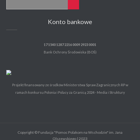
Konto bankowe
17 1540 1287 2216 0009 2923 0001
Bank Ochrony Środowiska (BOŚ)
Projekt finansowany ze środków Ministerstwa Spraw Zagranicznych RP w
ramach konkursu Polonia i Polacy za Granicą 2024 - Media i Struktury
Copyright © Fundacja "Pomoc Polakom na Wschodzie" im. Jana
Olszewskiego | 2023