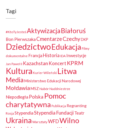
Tagi
Białoruś
Aktywizacja
#KtoTyJesteś
Czechy
Cmentarze
Bon Pierwszaka
DKP
Dziedzictwo
Edukacja
Filmy
Historia
Francja
Inwestycje
dokumentalne
IDA
KPRM
Kazachstan
Koncert
Jan Paweł II
Kultura
Litwa
Kurier Wileński
Media
Ministerstwo Edukacji Narodowej
Mołdawia
MSZ
Nabór
Naddniestrze
Pomoc
Polska
Niepodległa
charytatywna
Regranting
Publikacja
Stypendia Fundacji
Stypendia
Teatr
Rosja
Ukraina
Wilno
WFD
Warsztaty