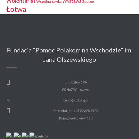
Wolontariat
Wystawa
Wspólna Ławka
Zaolzie
Łotwa
Fundacja “Pomoc Polakom na Wschodzie” im.
Jana Olszewskiego
ul. Jazdów 10A
00-467 Warszawa
biuro@pol.org.pl
Sekretariat: +48 22 628 55 57
Księgowość: wew. 113