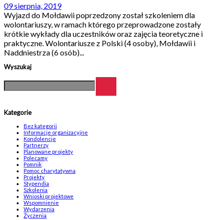
09 sierpnia, 2019
Wyjazd do Mołdawii poprzedzony został szkoleniem dla
wolontariuszy, w ramach którego przeprowadzone zostały
krótkie wykłady dla uczestników oraz zajęcia teoretyczne i
praktyczne. Wolontariusze z Polski (4 osoby), Mołdawii i
Naddniestrza (6 osób)...
Wyszukaj
Kategorie
Bez kategorii
Informacje organizacyjne
Kondolencje
Partnerzy
Planowane projekty
Polecamy
Pomnik
Pomoc charytatywna
Projekty
Stypendia
Szkolenia
Wnioski projektowe
Wspomnienie
Wydarzenia
Życzenia