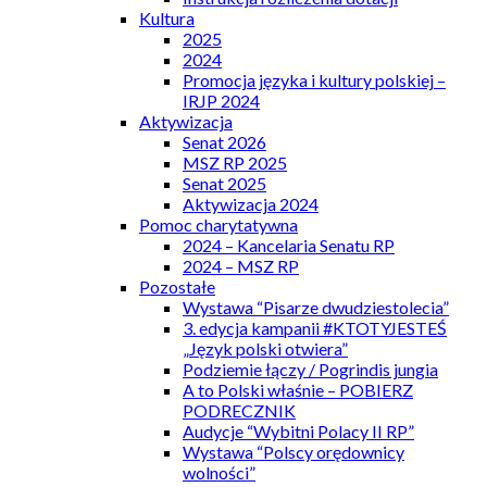
Kultura
2025
2024
Promocja języka i kultury polskiej –
IRJP 2024
Aktywizacja
Senat 2026
MSZ RP 2025
Senat 2025
Aktywizacja 2024
Pomoc charytatywna
2024 – Kancelaria Senatu RP
2024 – MSZ RP
Pozostałe
Wystawa “Pisarze dwudziestolecia”
3. edycja kampanii #KTOTYJESTEŚ
„Język polski otwiera”
Podziemie łączy / Pogrindis jungia
A to Polski właśnie – POBIERZ
PODRECZNIK
Audycje “Wybitni Polacy II RP”
Wystawa “Polscy orędownicy
wolności”