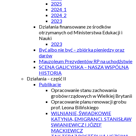
2025
2024_1
2024_2
2023
Działania finansowane ze środków
otrzymanych od Ministerstwa Edukacji i
Nauki
2023
Być albo nie być – zbiórka pieniędzy oraz
darów
Mauzoleum Prezydentów RP na uchodźstwie
SCENA GALICYJSKA – NASZA WSPÓLNA
HISTORIA
Działania – część II
Publikacje
Opracowanie stanu zachowania
grobów rządowych w Wielkiej Brytanii
Opracowanie planu renowacji grobu
prof. Leona Bilińskiego
WILNIANIE, ŚWIADKOWIE
KATYNIA, EMIGRANCI. STANISŁAW
SWIANIEWICZ I JÓZEF
MACKIEWICZ