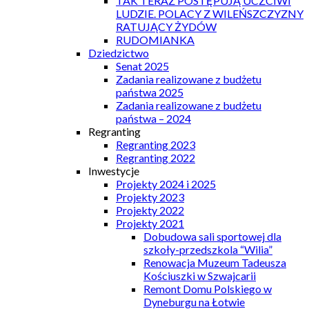
TAK TERAZ POSTĘPUJĄ UCZCIWI
LUDZIE. POLACY Z WILEŃSZCZYZNY
RATUJĄCY ŻYDÓW
RUDOMIANKA
Dziedzictwo
Senat 2025
Zadania realizowane z budżetu
państwa 2025
Zadania realizowane z budżetu
państwa – 2024
Regranting
Regranting 2023
Regranting 2022
Inwestycje
Projekty 2024 i 2025
Projekty 2023
Projekty 2022
Projekty 2021
Dobudowa sali sportowej dla
szkoły-przedszkola “Wilia”
Renowacja Muzeum Tadeusza
Kościuszki w Szwajcarii
Remont Domu Polskiego w
Dyneburgu na Łotwie