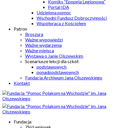
Komiks “Epopeja Legionowa”
Portal IDA
Udzielona pomoc
Wschodni Fundusz Dobroczynności
Współpraca z Kościołem
Patron
Broszura
Ważne wypowiedzi
Ważne wydarzenia
Ważne miejsca
Wystawa o Janie Olszewskim
Scenariusze lekcji dla szkół:
podstawowych
ponadpodstawowych
Fundacja Archiwum Jana Olszewskiego
Kontakt
Fundacja
Złóż wniosek