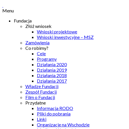
Menu
Fundacja
Złóż wniosek
Wnioski projektowe
Wnioski inwestycyjne – MSZ
Zamówienia
Co robimy?
Cele
Programy
Działania 2020
Działania 2019
Działania 2018
Działania 2017
Władze Fundacji
Zespół Fundacji
Film o Fundacji
Przydatne
Informacja RODO
Pliki do pobrania
Linki
Organizacje na Wschodzie