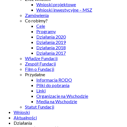
Wnioski projektowe
Wnioski inwestycyjne – MSZ
Zamówienia
Co robimy?
Cele
Programy
Działania 2020
Działania 2019
Działania 2018
Działania 2017
Władze Fundacji
Zespół Fundacji
Film o Fundacji
Przydatne
Informacja RODO
Pliki do pobrania
Linki
Organizacje na Wschodzie
Media na Wschodzie
Statut Fundacji
Wnioski
Aktualności
Działania