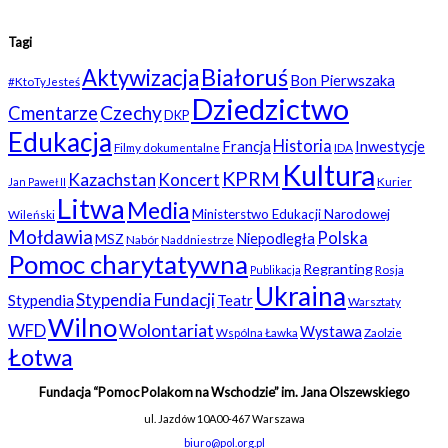
Tagi
Białoruś
Aktywizacja
Bon Pierwszaka
#KtoTyJesteś
Dziedzictwo
Czechy
Cmentarze
DKP
Edukacja
Historia
Francja
Inwestycje
Filmy dokumentalne
IDA
Kultura
KPRM
Kazachstan
Koncert
Kurier
Jan Paweł II
Litwa
Media
Ministerstwo Edukacji Narodowej
Wileński
Mołdawia
Polska
Niepodległa
MSZ
Nabór
Naddniestrze
Pomoc charytatywna
Regranting
Rosja
Publikacja
Ukraina
Stypendia Fundacji
Stypendia
Teatr
Warsztaty
Wilno
WFD
Wolontariat
Wystawa
Wspólna Ławka
Zaolzie
Łotwa
Fundacja “Pomoc Polakom na Wschodzie” im. Jana Olszewskiego
ul. Jazdów 10A
00-467 Warszawa
biuro@pol.org.pl