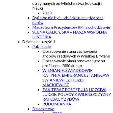
otrzymanych od Ministerstwa Edukacji i
Nauki
2023
Być albo nie być – zbiórka pieniędzy oraz
darów
Mauzoleum Prezydentów RP na uchodźstwie
SCENA GALICYJSKA – NASZA WSPÓLNA
HISTORIA
Działania – część II
Publikacje
Opracowanie stanu zachowania
grobów rządowych w Wielkiej Brytanii
Opracowanie planu renowacji grobu
prof. Leona Bilińskiego
WILNIANIE, ŚWIADKOWIE
KATYNIA, EMIGRANCI. STANISŁAW
SWIANIEWICZ I JÓZEF
MACKIEWICZ
TAK TERAZ POSTĘPUJĄ UCZCIWI
LUDZIE. POLACY Z WILEŃSZCZYZNY
RATUJĄCY ŻYDÓW
RUDOMIANKA
Dziedzictwo