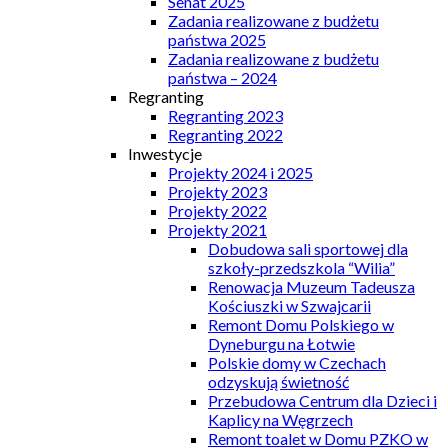
Senat 2025
Zadania realizowane z budżetu
państwa 2025
Zadania realizowane z budżetu
państwa – 2024
Regranting
Regranting 2023
Regranting 2022
Inwestycje
Projekty 2024 i 2025
Projekty 2023
Projekty 2022
Projekty 2021
Dobudowa sali sportowej dla
szkoły-przedszkola “Wilia”
Renowacja Muzeum Tadeusza
Kościuszki w Szwajcarii
Remont Domu Polskiego w
Dyneburgu na Łotwie
Polskie domy w Czechach
odzyskują świetność
Przebudowa Centrum dla Dzieci i
Kaplicy na Węgrzech
Remont toalet w Domu PZKO w