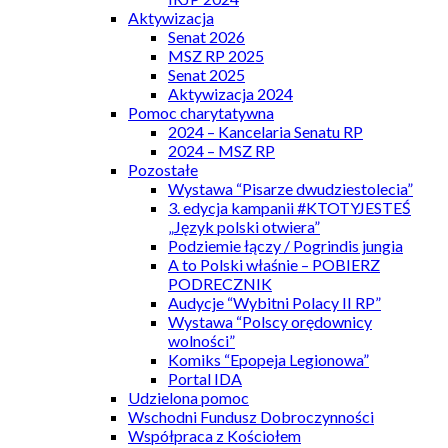
Aktywizacja
Senat 2026
MSZ RP 2025
Senat 2025
Aktywizacja 2024
Pomoc charytatywna
2024 – Kancelaria Senatu RP
2024 – MSZ RP
Pozostałe
Wystawa “Pisarze dwudziestolecia”
3. edycja kampanii #KTOTYJESTEŚ
„Język polski otwiera”
Podziemie łączy / Pogrindis jungia
A to Polski właśnie – POBIERZ
PODRECZNIK
Audycje “Wybitni Polacy II RP”
Wystawa “Polscy orędownicy
wolności”
Komiks “Epopeja Legionowa”
Portal IDA
Udzielona pomoc
Wschodni Fundusz Dobroczynności
Współpraca z Kościołem