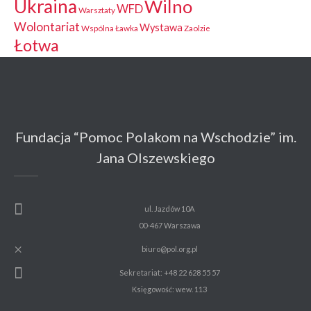
Ukraina
Wilno
WFD
Warsztaty
Wolontariat
Wystawa
Wspólna Ławka
Zaolzie
Łotwa
Fundacja “Pomoc Polakom na Wschodzie” im.
Jana Olszewskiego
ul. Jazdów 10A
00-467 Warszawa
biuro@pol.org.pl
Sekretariat: +48 22 628 55 57
Księgowość: wew. 113