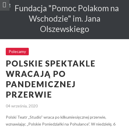
Polskie spektakle wracają po pandemicznej
przerwie
Polecamy
Polecamy
POLSKIE SPEKTAKLE
WRACAJĄ PO
PANDEMICZNEJ
PRZERWIE
04 września, 2020
Polski Teatr „Studio” wraca po kilkumiesięcznej przerwie,
wznawiając „Polskie Poniedziałki na Pohulance”. W niedzielę, 6