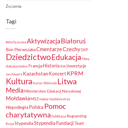
Życzenia
Tagi
Białoruś
Aktywizacja
#KtoTyJesteś
Czechy
Cmentarze
Bon Pierwszaka
DKP
Dziedzictwo
Edukacja
Filmy
Historia
Francja
Inwestycje
dokumentalne
IDA
KPRM
Kazachstan
Koncert
Jan Paweł II
Kultura
Litwa
Kurier Wileński
Media
Ministerstwo Edukacji Narodowej
Mołdawia
MSZ
Nabór
Naddniestrze
Pomoc
Polska
Niepodległa
charytatywna
Regranting
Publikacja
Stypendia Fundacji
Stypendia
Teatr
Rosja