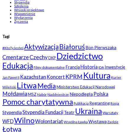
Stypendia
Szkolenia
Wnioski projektowe
Wspomnienie
Wydarzenia
Życzenia
Tagi
Białoruś
Aktywizacja
Bon Pierwszaka
#KtoTyJesteś
Dziedzictwo
Czechy
Cmentarze
DKP
Edukacja
Historia
Francja
Inwestycje
Filmy dokumentalne
IDA
Kultura
KPRM
Kazachstan
Koncert
Kurier
Jan Paweł II
Litwa
Media
Ministerstwo Edukacji Narodowej
Wileński
Mołdawia
Polska
Niepodległa
MSZ
Nabór
Naddniestrze
Pomoc charytatywna
Regranting
Rosja
Publikacja
Ukraina
Stypendia Fundacji
Stypendia
Teatr
Warsztaty
Wilno
WFD
Wolontariat
Wystawa
Wspólna Ławka
Zaolzie
Łotwa