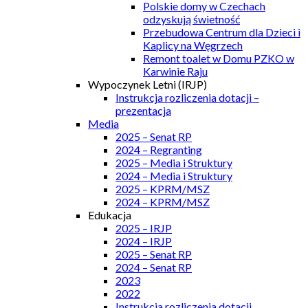
Polskie domy w Czechach
odzyskują świetność
Przebudowa Centrum dla Dzieci i
Kaplicy na Węgrzech
Remont toalet w Domu PZKO w
Karwinie Raju
Wypoczynek Letni (IRJP)
Instrukcja rozliczenia dotacji –
prezentacja
Media
2025 – Senat RP
2024 – Regranting
2025 – Media i Struktury
2024 – Media i Struktury
2025 – KPRM/MSZ
2024 – KPRM/MSZ
Edukacja
2025 – IRJP
2024 – IRJP
2025 – Senat RP
2024 – Senat RP
2023
2022
Instrukcja rozliczenia dotacji