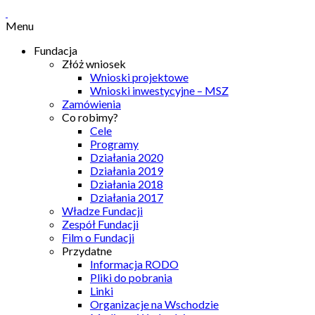
Menu
Fundacja
Złóż wniosek
Wnioski projektowe
Wnioski inwestycyjne – MSZ
Zamówienia
Co robimy?
Cele
Programy
Działania 2020
Działania 2019
Działania 2018
Działania 2017
Władze Fundacji
Zespół Fundacji
Film o Fundacji
Przydatne
Informacja RODO
Pliki do pobrania
Linki
Organizacje na Wschodzie