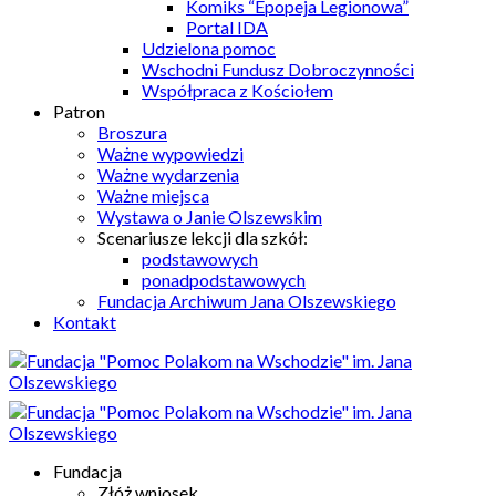
Komiks “Epopeja Legionowa”
Portal IDA
Udzielona pomoc
Wschodni Fundusz Dobroczynności
Współpraca z Kościołem
Patron
Broszura
Ważne wypowiedzi
Ważne wydarzenia
Ważne miejsca
Wystawa o Janie Olszewskim
Scenariusze lekcji dla szkół:
podstawowych
ponadpodstawowych
Fundacja Archiwum Jana Olszewskiego
Kontakt
Fundacja
Złóż wniosek