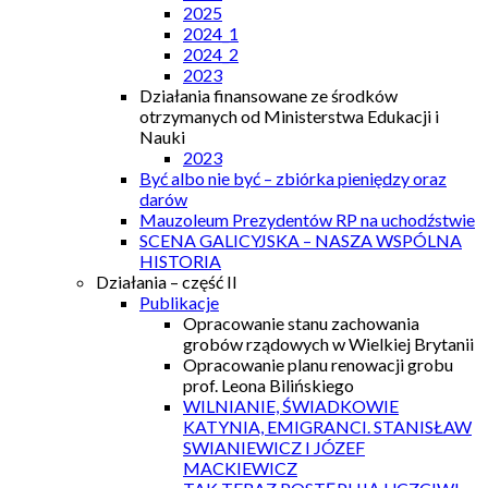
2025
2024_1
2024_2
2023
Działania finansowane ze środków
otrzymanych od Ministerstwa Edukacji i
Nauki
2023
Być albo nie być – zbiórka pieniędzy oraz
darów
Mauzoleum Prezydentów RP na uchodźstwie
SCENA GALICYJSKA – NASZA WSPÓLNA
HISTORIA
Działania – część II
Publikacje
Opracowanie stanu zachowania
grobów rządowych w Wielkiej Brytanii
Opracowanie planu renowacji grobu
prof. Leona Bilińskiego
WILNIANIE, ŚWIADKOWIE
KATYNIA, EMIGRANCI. STANISŁAW
SWIANIEWICZ I JÓZEF
MACKIEWICZ