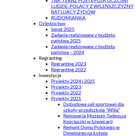
TAK TERAZ POSTĘPUJĄ UCZCIWI
LUDZIE. POLACY Z WILEŃSZCZYZNY
RATUJĄCY ŻYDÓW
RUDOMIANKA
Dziedzictwo
Senat 2025
Zadania realizowane z budżetu
państwa 2025
Zadania realizowane z budżetu
państwa – 2024
Regranting
Regranting 2023
Regranting 2022
Inwestycje
Projekty 2024 i 2025
Projekty 2023
Projekty 2022
Projekty 2021
Dobudowa sali sportowej dla
szkoły-przedszkola “Wilia”
Renowacja Muzeum Tadeusza
Kościuszki w Szwajcarii
Remont Domu Polskiego w
Dyneburgu na Łotwie