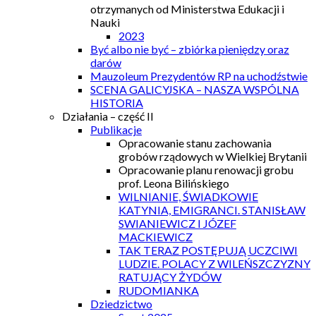
otrzymanych od Ministerstwa Edukacji i
Nauki
2023
Być albo nie być – zbiórka pieniędzy oraz
darów
Mauzoleum Prezydentów RP na uchodźstwie
SCENA GALICYJSKA – NASZA WSPÓLNA
HISTORIA
Działania – część II
Publikacje
Opracowanie stanu zachowania
grobów rządowych w Wielkiej Brytanii
Opracowanie planu renowacji grobu
prof. Leona Bilińskiego
WILNIANIE, ŚWIADKOWIE
KATYNIA, EMIGRANCI. STANISŁAW
SWIANIEWICZ I JÓZEF
MACKIEWICZ
TAK TERAZ POSTĘPUJĄ UCZCIWI
LUDZIE. POLACY Z WILEŃSZCZYZNY
RATUJĄCY ŻYDÓW
RUDOMIANKA
Dziedzictwo