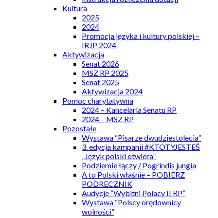
Kultura
2025
2024
Promocja języka i kultury polskiej –
IRJP 2024
Aktywizacja
Senat 2026
MSZ RP 2025
Senat 2025
Aktywizacja 2024
Pomoc charytatywna
2024 – Kancelaria Senatu RP
2024 – MSZ RP
Pozostałe
Wystawa “Pisarze dwudziestolecia”
3. edycja kampanii #KTOTYJESTEŚ
„Język polski otwiera”
Podziemie łączy / Pogrindis jungia
A to Polski właśnie – POBIERZ
PODRECZNIK
Audycje “Wybitni Polacy II RP”
Wystawa “Polscy orędownicy
wolności”