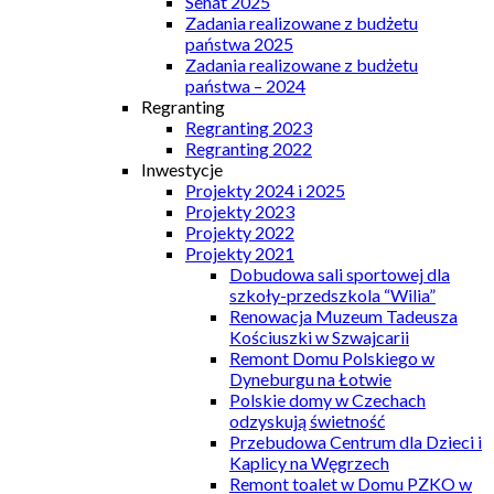
Senat 2025
Zadania realizowane z budżetu
państwa 2025
Zadania realizowane z budżetu
państwa – 2024
Regranting
Regranting 2023
Regranting 2022
Inwestycje
Projekty 2024 i 2025
Projekty 2023
Projekty 2022
Projekty 2021
Dobudowa sali sportowej dla
szkoły-przedszkola “Wilia”
Renowacja Muzeum Tadeusza
Kościuszki w Szwajcarii
Remont Domu Polskiego w
Dyneburgu na Łotwie
Polskie domy w Czechach
odzyskują świetność
Przebudowa Centrum dla Dzieci i
Kaplicy na Węgrzech
Remont toalet w Domu PZKO w