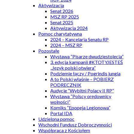
Aktywizacja
Senat 2026
MSZ RP 2025
Senat 2025
Aktywizacja 2024
Pomoc charytatywna
2024 – Kancelaria Senatu RP
2024 – MSZ RP
Pozostałe
Wystawa “Pisarze dwudziestolecia”
3. edycja kampanii #KTOTYJESTEŚ
„Język polski otwiera”
Podziemie łączy / Pogrindis jungia
A to Polski właśnie – POBIERZ
PODRECZNIK
Audycje “Wybitni Polacy II RP”
Wystawa “Polscy orędownicy
wolności”
Komiks “Epopeja Legionowa”
Portal IDA
Udzielona pomoc
Wschodni Fundusz Dobroczynności
Współpraca z Kościołem