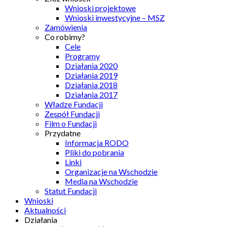
Wnioski projektowe
Wnioski inwestycyjne – MSZ
Zamówienia
Co robimy?
Cele
Programy
Działania 2020
Działania 2019
Działania 2018
Działania 2017
Władze Fundacji
Zespół Fundacji
Film o Fundacji
Przydatne
Informacja RODO
Pliki do pobrania
Linki
Organizacje na Wschodzie
Media na Wschodzie
Statut Fundacji
Wnioski
Aktualności
Działania