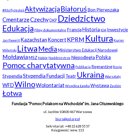
Białoruś
Aktywizacja
Bon Pierwszaka
#KtoTyJesteś
Dziedzictwo
Czechy
Cmentarze
DKP
Edukacja
Historia
Francja
Inwestycje
Filmy dokumentalne
IDA
Kultura
KPRM
Kazachstan
Koncert
Kurier
Jan Paweł II
Litwa
Media
Ministerstwo Edukacji Narodowej
Wileński
Mołdawia
Polska
Niepodległa
MSZ
Nabór
Naddniestrze
Pomoc charytatywna
Regranting
Rosja
Publikacja
Ukraina
Stypendia Fundacji
Stypendia
Teatr
Warsztaty
Wilno
WFD
Wolontariat
Wystawa
Wspólna Ławka
Zaolzie
Łotwa
Fundacja “Pomoc Polakom na Wschodzie” im. Jana Olszewskiego
ul. Jazdów 10A
00-467 Warszawa
biuro@pol.org.pl
Sekretariat: +48 22 628 55 57
Księgowość: wew. 113