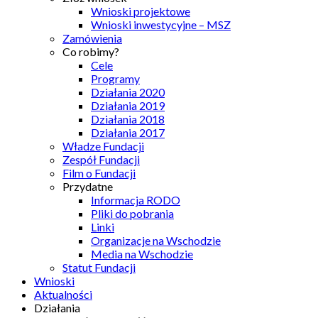
Wnioski projektowe
Wnioski inwestycyjne – MSZ
Zamówienia
Co robimy?
Cele
Programy
Działania 2020
Działania 2019
Działania 2018
Działania 2017
Władze Fundacji
Zespół Fundacji
Film o Fundacji
Przydatne
Informacja RODO
Pliki do pobrania
Linki
Organizacje na Wschodzie
Media na Wschodzie
Statut Fundacji
Wnioski
Aktualności
Działania