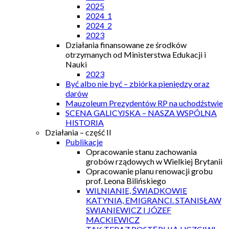
2025
2024_1
2024_2
2023
Działania finansowane ze środków
otrzymanych od Ministerstwa Edukacji i
Nauki
2023
Być albo nie być – zbiórka pieniędzy oraz
darów
Mauzoleum Prezydentów RP na uchodźstwie
SCENA GALICYJSKA – NASZA WSPÓLNA
HISTORIA
Działania – część II
Publikacje
Opracowanie stanu zachowania
grobów rządowych w Wielkiej Brytanii
Opracowanie planu renowacji grobu
prof. Leona Bilińskiego
WILNIANIE, ŚWIADKOWIE
KATYNIA, EMIGRANCI. STANISŁAW
SWIANIEWICZ I JÓZEF
MACKIEWICZ