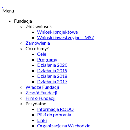
Menu
Fundacja
Złóż wniosek
Wnioski projektowe
Wnioski inwestycyjne – MSZ
Zamówienia
Co robimy?
Cele
Programy
Działania 2020
Działania 2019
Działania 2018
Działania 2017
Władze Fundacji
Zespół Fundacji
Film o Fundacji
Przydatne
Informacja RODO
Pliki do pobrania
Linki
Organizacje na Wschodzie