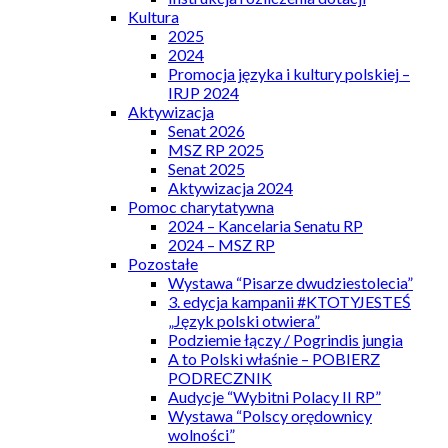
Kultura
2025
2024
Promocja języka i kultury polskiej –
IRJP 2024
Aktywizacja
Senat 2026
MSZ RP 2025
Senat 2025
Aktywizacja 2024
Pomoc charytatywna
2024 – Kancelaria Senatu RP
2024 – MSZ RP
Pozostałe
Wystawa “Pisarze dwudziestolecia”
3. edycja kampanii #KTOTYJESTEŚ
„Język polski otwiera”
Podziemie łączy / Pogrindis jungia
A to Polski właśnie – POBIERZ
PODRECZNIK
Audycje “Wybitni Polacy II RP”
Wystawa “Polscy orędownicy
wolności”