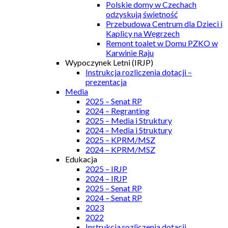
Polskie domy w Czechach
odzyskują świetność
Przebudowa Centrum dla Dzieci i
Kaplicy na Węgrzech
Remont toalet w Domu PZKO w
Karwinie Raju
Wypoczynek Letni (IRJP)
Instrukcja rozliczenia dotacji –
prezentacja
Media
2025 – Senat RP
2024 – Regranting
2025 – Media i Struktury
2024 – Media i Struktury
2025 – KPRM/MSZ
2024 – KPRM/MSZ
Edukacja
2025 – IRJP
2024 – IRJP
2025 – Senat RP
2024 – Senat RP
2023
2022
Instrukcja rozliczenia dotacji