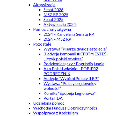
Aktywizacja
Senat 2026
MSZ RP 2025
Senat 2025
Aktywizacja 2024
Pomoc charytatywna
2024 – Kancelaria Senatu RP
2024 – MSZ RP
Pozostałe
Wystawa “Pisarze dwudziestolecia”
3. edycja kampanii #KTOTYJESTEŚ
„Język polski otwiera”
Podziemie łączy / Pogrindis jungia
A to Polski właśnie – POBIERZ
PODRECZNIK
Audycje “Wybitni Polacy II RP”
Wystawa “Polscy orędownicy
wolności”
Komiks “Epopeja Legionowa”
Portal IDA
Udzielona pomoc
Wschodni Fundusz Dobroczynności
Współpraca z Kościołem