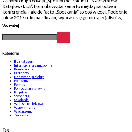
Za nami druga edycja „Spotkań na Pokuciu – Warsztatów
Rafajłowskich”. Formuła wydarzenia to międzynarodowa
konferencja – ale de facto „Spotkania” to coś więcej. Podobnie
jak w 2017 roku na Ukrainę wybrało się grono specjalistów,...
Wyszukaj
Kategorie
Bez kategorii
Informacje organizacyjne
Kondolencje
Partnerzy
Planowane projekty
Polecamy
Pomnik
Pomoc charytatywna
Projekty
Stypendia
Szkolenia
Wnioski projektowe
Wspomnienie
Wydarzenia
Życzenia
Tagi