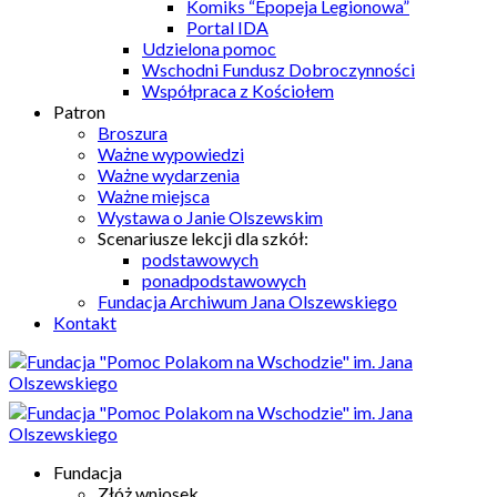
Komiks “Epopeja Legionowa”
Portal IDA
Udzielona pomoc
Wschodni Fundusz Dobroczynności
Współpraca z Kościołem
Patron
Broszura
Ważne wypowiedzi
Ważne wydarzenia
Ważne miejsca
Wystawa o Janie Olszewskim
Scenariusze lekcji dla szkół:
podstawowych
ponadpodstawowych
Fundacja Archiwum Jana Olszewskiego
Kontakt
Fundacja
Złóż wniosek