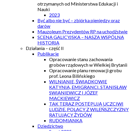
otrzymanych od Ministerstwa Edukacji i
Nauki
2023
Być albo nie być – zbiórka pieniędzy oraz
darów
Mauzoleum Prezydentów RP na uchodźstwie
SCENA GALICYJSKA – NASZA WSPÓLNA
HISTORIA
Działania – część II
Publikacje
Opracowanie stanu zachowania
grobów rządowych w Wielkiej Brytanii
Opracowanie planu renowacji grobu
prof. Leona Bilińskiego
WILNIANIE, ŚWIADKOWIE
KATYNIA, EMIGRANCI. STANISŁAW
SWIANIEWICZ I JÓZEF
MACKIEWICZ
TAK TERAZ POSTĘPUJĄ UCZCIWI
LUDZIE. POLACY Z WILEŃSZCZYZNY
RATUJĄCY ŻYDÓW
RUDOMIANKA
Dziedzictwo