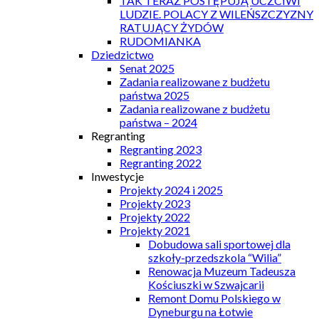
TAK TERAZ POSTĘPUJĄ UCZCIWI
LUDZIE. POLACY Z WILEŃSZCZYZNY
RATUJĄCY ŻYDÓW
RUDOMIANKA
Dziedzictwo
Senat 2025
Zadania realizowane z budżetu
państwa 2025
Zadania realizowane z budżetu
państwa – 2024
Regranting
Regranting 2023
Regranting 2022
Inwestycje
Projekty 2024 i 2025
Projekty 2023
Projekty 2022
Projekty 2021
Dobudowa sali sportowej dla
szkoły-przedszkola “Wilia”
Renowacja Muzeum Tadeusza
Kościuszki w Szwajcarii
Remont Domu Polskiego w
Dyneburgu na Łotwie