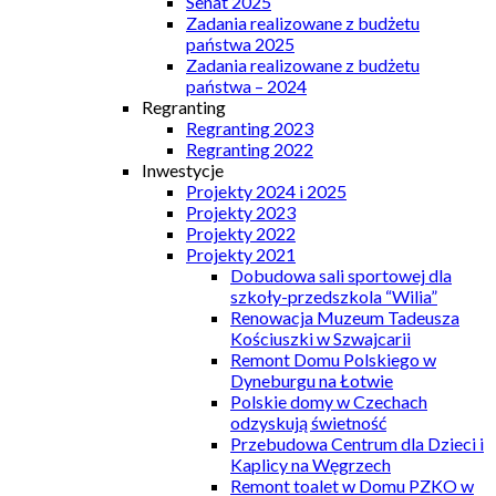
Senat 2025
Zadania realizowane z budżetu
państwa 2025
Zadania realizowane z budżetu
państwa – 2024
Regranting
Regranting 2023
Regranting 2022
Inwestycje
Projekty 2024 i 2025
Projekty 2023
Projekty 2022
Projekty 2021
Dobudowa sali sportowej dla
szkoły-przedszkola “Wilia”
Renowacja Muzeum Tadeusza
Kościuszki w Szwajcarii
Remont Domu Polskiego w
Dyneburgu na Łotwie
Polskie domy w Czechach
odzyskują świetność
Przebudowa Centrum dla Dzieci i
Kaplicy na Węgrzech
Remont toalet w Domu PZKO w