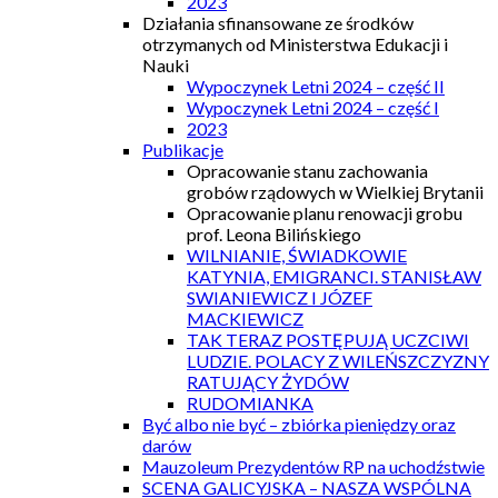
2023
Działania sfinansowane ze środków
otrzymanych od Ministerstwa Edukacji i
Nauki
Wypoczynek Letni 2024 – część II
Wypoczynek Letni 2024 – część I
2023
Publikacje
Opracowanie stanu zachowania
grobów rządowych w Wielkiej Brytanii
Opracowanie planu renowacji grobu
prof. Leona Bilińskiego
WILNIANIE, ŚWIADKOWIE
KATYNIA, EMIGRANCI. STANISŁAW
SWIANIEWICZ I JÓZEF
MACKIEWICZ
TAK TERAZ POSTĘPUJĄ UCZCIWI
LUDZIE. POLACY Z WILEŃSZCZYZNY
RATUJĄCY ŻYDÓW
RUDOMIANKA
Być albo nie być – zbiórka pieniędzy oraz
darów
Mauzoleum Prezydentów RP na uchodźstwie
SCENA GALICYJSKA – NASZA WSPÓLNA