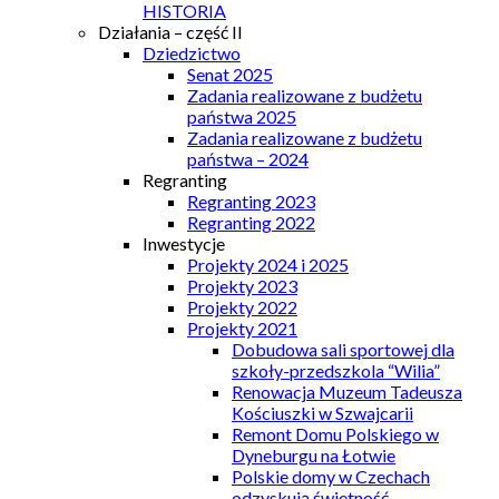
HISTORIA
Działania – część II
Dziedzictwo
Senat 2025
Zadania realizowane z budżetu
państwa 2025
Zadania realizowane z budżetu
państwa – 2024
Regranting
Regranting 2023
Regranting 2022
Inwestycje
Projekty 2024 i 2025
Projekty 2023
Projekty 2022
Projekty 2021
Dobudowa sali sportowej dla
szkoły-przedszkola “Wilia”
Renowacja Muzeum Tadeusza
Kościuszki w Szwajcarii
Remont Domu Polskiego w
Dyneburgu na Łotwie
Polskie domy w Czechach
odzyskują świetność