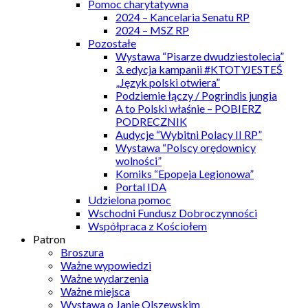
Pomoc charytatywna
2024 – Kancelaria Senatu RP
2024 – MSZ RP
Pozostałe
Wystawa “Pisarze dwudziestolecia”
3. edycja kampanii #KTOTYJESTEŚ
„Język polski otwiera”
Podziemie łączy / Pogrindis jungia
A to Polski właśnie – POBIERZ
PODRECZNIK
Audycje “Wybitni Polacy II RP”
Wystawa “Polscy orędownicy
wolności”
Komiks “Epopeja Legionowa”
Portal IDA
Udzielona pomoc
Wschodni Fundusz Dobroczynności
Współpraca z Kościołem
Patron
Broszura
Ważne wypowiedzi
Ważne wydarzenia
Ważne miejsca
Wystawa o Janie Olszewskim