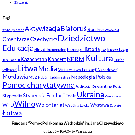
Życzenia
Tagi
Białoruś
Aktywizacja
Bon Pierwszaka
#KtoTyJesteś
Dziedzictwo
Czechy
Cmentarze
DKP
Edukacja
Historia
Francja
Inwestycje
Filmy dokumentalne
IDA
Kultura
KPRM
Kazachstan
Koncert
Kurier
Jan Paweł II
Litwa
Media
Ministerstwo Edukacji Narodowej
Wileński
Mołdawia
Polska
Niepodległa
MSZ
Nabór
Naddniestrze
Pomoc charytatywna
Regranting
Rosja
Publikacja
Ukraina
Stypendia Fundacji
Stypendia
Teatr
Warsztaty
Wilno
WFD
Wolontariat
Wystawa
Wspólna Ławka
Zaolzie
Łotwa
Fundacja “Pomoc Polakom na Wschodzie” im. Jana Olszewskiego
ul. Jazdów 10A
00-467 Warszawa