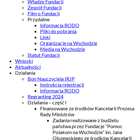
Władze Fundacji
Zespół Fundacji
Film o Fundacji
Przydatne
Informacja RODO
Pliki do pobrania
Linki
Organizacje na Wschodzie
Media na Wschodzie
Statut Fundacji
Wnioski
Aktualności
Działania
Bon Nauczyciela IRJP
Instrukcja rejestracji
Informacja RODO
Regranting 2024
Działania – część I
Finansowane ze środków Kancelarii Prezesa
Rady Ministrów
Zadania realizowane z budżetu
państwa przez Fundacje “Pomoc
Polakom na Wschodzie” im. Jana
Olszewskiego ze środków Kancelarii