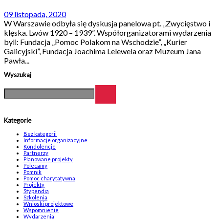
09 listopada, 2020
W Warszawie odbyła się dyskusja panelowa pt. „Zwycięstwo i
klęska. Lwów 1920 – 1939”. Współorganizatorami wydarzenia
byli: Fundacja „Pomoc Polakom na Wschodzie”, „Kurier
Galicyjski”, Fundacja Joachima Lelewela oraz Muzeum Jana
Pawła...
Wyszukaj
Kategorie
Bez kategorii
Informacje organizacyjne
Kondolencje
Partnerzy
Planowane projekty
Polecamy
Pomnik
Pomoc charytatywna
Projekty
Stypendia
Szkolenia
Wnioski projektowe
Wspomnienie
Wydarzenia