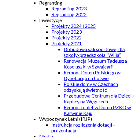
Regranting
Regranting 2023
Regranting 2022
Inwestycje
Projekty 2024 i 2025
Projekty 2023
Projekty 2022
Projekty 2021
Dobudowa sali sportowej dla
szkoły-przedszkola “Wilia”
Renowacja Muzeum Tadeusza
Kościuszki w Szwajcarii
Remont Domu Polskiego w
Dyneburgu na Łotwie
Polskie domy w Czechach
odzyskują świetność
Przebudowa Centrum dla Dzieci i
Kaplicy na Węgrzech
Remont toalet w Domu PZKO w
Karwinie Raju
Wypoczynek Letni (IRJP)
Instrukcja rozliczenia dotacji –
prezentacja
Media