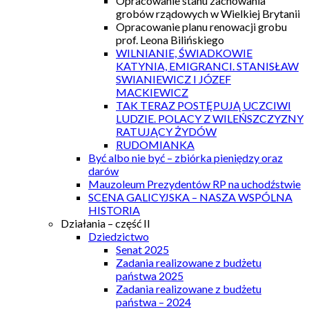
Opracowanie stanu zachowania
grobów rządowych w Wielkiej Brytanii
Opracowanie planu renowacji grobu
prof. Leona Bilińskiego
WILNIANIE, ŚWIADKOWIE
KATYNIA, EMIGRANCI. STANISŁAW
SWIANIEWICZ I JÓZEF
MACKIEWICZ
TAK TERAZ POSTĘPUJĄ UCZCIWI
LUDZIE. POLACY Z WILEŃSZCZYZNY
RATUJĄCY ŻYDÓW
RUDOMIANKA
Być albo nie być – zbiórka pieniędzy oraz
darów
Mauzoleum Prezydentów RP na uchodźstwie
SCENA GALICYJSKA – NASZA WSPÓLNA
HISTORIA
Działania – część II
Dziedzictwo
Senat 2025
Zadania realizowane z budżetu
państwa 2025
Zadania realizowane z budżetu
państwa – 2024