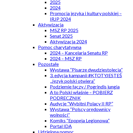
2025
2024
Promocja języka i kultury polskiej –
IRJP 2024
Aktywizacja
MSZ RP 2025
Senat 2025
Aktywizacja 2024
Pomoc charytatywna
2024 – Kancelaria Senatu RP
2024 – MSZ RP
Pozostałe
Wystawa “Pisarze dwudziestolecia”
3. edycja kampanii #KTOTYJESTEŚ
„Język polski otwiera”
Podziemie łączy / Pogrindis jungia
A to Polski właśnie – POBIERZ
PODRECZNIK
Audycje “Wybitni Polacy II RP”
Wystawa “Polscy orędownicy
wolności”
Komiks “Epopeja Legionowa”
Portal IDA
Udzielona pomoc