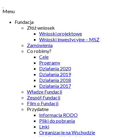
Menu
Fundacja
Złóż wniosek
Wnioski projektowe
Wnioski inwestycyjne – MSZ
Zamówienia
Co robimy?
Cele
Programy
Działania 2020
Działania 2019
Działania 2018
Działania 2017
Władze Fundacji
Zespół Fundacji
Film o Fundacji
Przydatne
Informacja RODO
Pliki do pobrania
Linki
Organizacje na Wschodzie