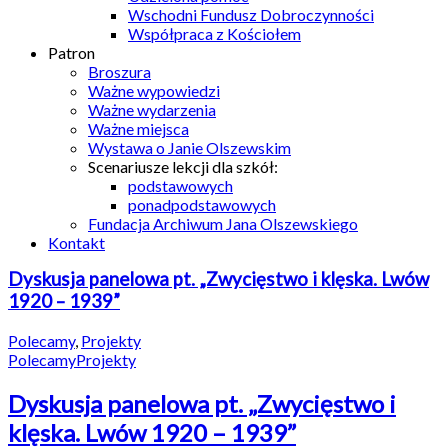
Wschodni Fundusz Dobroczynności
Współpraca z Kościołem
Patron
Broszura
Ważne wypowiedzi
Ważne wydarzenia
Ważne miejsca
Wystawa o Janie Olszewskim
Scenariusze lekcji dla szkół:
podstawowych
ponadpodstawowych
Fundacja Archiwum Jana Olszewskiego
Kontakt
Dyskusja panelowa pt. „Zwycięstwo i klęska. Lwów
1920 – 1939”
Polecamy
,
Projekty
Polecamy
Projekty
Dyskusja panelowa pt. „Zwycięstwo i
klęska. Lwów 1920 – 1939”