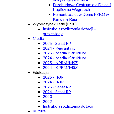
Przebudowa Centrum dla Dzieci i
Kaplicy na Węgrzech
Remont toalet w Domu PZKO w
Karwinie Raju
Wypoczynek Letni (IRJP)
Instrukcja rozliczenia dotacji –
prezentacja
Media
2025 – Senat RP
2024 – Regranting
2025 – Media i Struktury
2024 – Media i Struktury
2025 – KPRM/MSZ
2024 – KPRM/MSZ
Edukacja
2025 – IRJP
2024 – IRJP
2025 – Senat RP
2024 – Senat RP
2023
2022
Instrukcja rozliczenia dotacji
Kultura