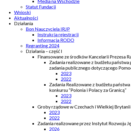
Media na Wschodzie
Statut Fundacji
Wnioski
Aktualności
Działania
Bon Nauczyciela IRJP
Instrukcja rejestracji
Informacja RODO
Regranting 2024
Działania – część I
Finansowane ze środków Kancelarii Prezesa R
Zadania realizowane z budżetu państwa
zadania publicznego dotyczącego Pomocy
2023
2022
Zadania Realizowane z budżetu państwa
konkursu “Polonia i Polacy za Granicą”
2023
2022
Groby rządowe w Czechach i Wielkiej Brytanii
2023
2022
Zadania realizowane przez Instytut Rozwoju J
2026