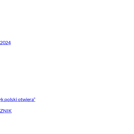
P 2024
k polski otwiera”
CZNIK