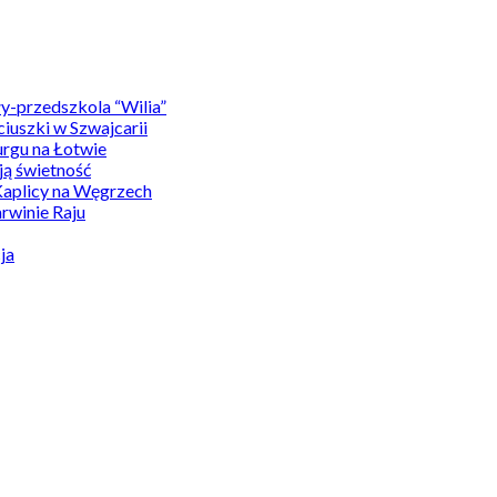
y-przedszkola “Wilia”
uszki w Szwajcarii
rgu na Łotwie
ą świetność
Kaplicy na Węgrzech
winie Raju
ja