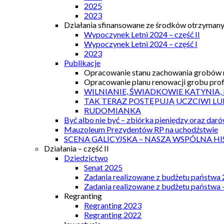
2025
2023
Działania sfinansowane ze środków otrzymanyc
Wypoczynek Letni 2024 – część II
Wypoczynek Letni 2024 – część I
2023
Publikacje
Opracowanie stanu zachowania grobów r
Opracowanie planu renowacji grobu prof.
WILNIANIE, ŚWIADKOWIE KATYNIA,
TAK TERAZ POSTĘPUJĄ UCZCIWI LU
RUDOMIANKA
Być albo nie być – zbiórka pieniędzy oraz dar
Mauzoleum Prezydentów RP na uchodźstwie
SCENA GALICYJSKA – NASZA WSPÓLNA HI
Działania – część II
Dziedzictwo
Senat 2025
Zadania realizowane z budżetu państwa
Zadania realizowane z budżetu państwa 
Regranting
Regranting 2023
Regranting 2022