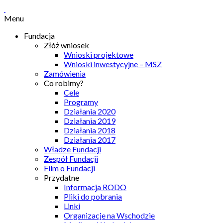
Menu
Fundacja
Złóż wniosek
Wnioski projektowe
Wnioski inwestycyjne – MSZ
Zamówienia
Co robimy?
Cele
Programy
Działania 2020
Działania 2019
Działania 2018
Działania 2017
Władze Fundacji
Zespół Fundacji
Film o Fundacji
Przydatne
Informacja RODO
Pliki do pobrania
Linki
Organizacje na Wschodzie