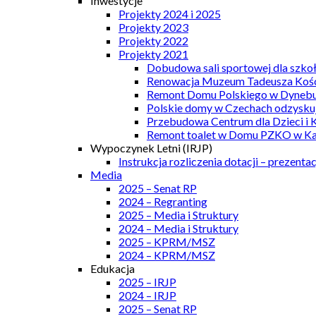
Inwestycje
Projekty 2024 i 2025
Projekty 2023
Projekty 2022
Projekty 2021
Dobudowa sali sportowej dla szkoł
Renowacja Muzeum Tadeusza Kości
Remont Domu Polskiego w Dynebu
Polskie domy w Czechach odzyskuj
Przebudowa Centrum dla Dzieci i 
Remont toalet w Domu PZKO w Kar
Wypoczynek Letni (IRJP)
Instrukcja rozliczenia dotacji – prezentac
Media
2025 – Senat RP
2024 – Regranting
2025 – Media i Struktury
2024 – Media i Struktury
2025 – KPRM/MSZ
2024 – KPRM/MSZ
Edukacja
2025 – IRJP
2024 – IRJP
2025 – Senat RP