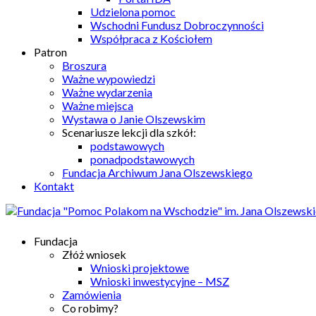
Udzielona pomoc
Wschodni Fundusz Dobroczynności
Współpraca z Kościołem
Patron
Broszura
Ważne wypowiedzi
Ważne wydarzenia
Ważne miejsca
Wystawa o Janie Olszewskim
Scenariusze lekcji dla szkół:
podstawowych
ponadpodstawowych
Fundacja Archiwum Jana Olszewskiego
Kontakt
Fundacja
Złóż wniosek
Wnioski projektowe
Wnioski inwestycyjne – MSZ
Zamówienia
Co robimy?