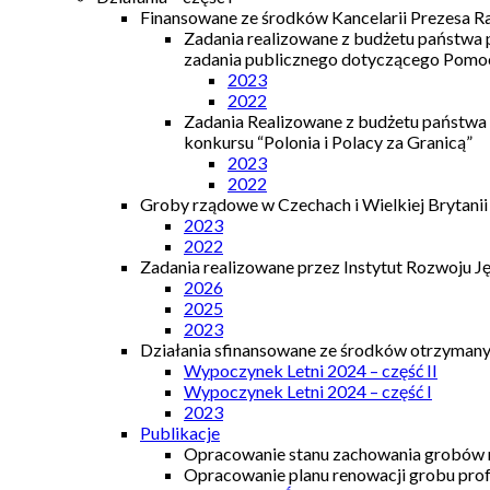
Finansowane ze środków Kancelarii Prezesa R
Zadania realizowane z budżetu państwa
zadania publicznego dotyczącego Pomocy
2023
2022
Zadania Realizowane z budżetu państwa
konkursu “Polonia i Polacy za Granicą”
2023
2022
Groby rządowe w Czechach i Wielkiej Brytanii
2023
2022
Zadania realizowane przez Instytut Rozwoju J
2026
2025
2023
Działania sfinansowane ze środków otrzymanyc
Wypoczynek Letni 2024 – część II
Wypoczynek Letni 2024 – część I
2023
Publikacje
Opracowanie stanu zachowania grobów r
Opracowanie planu renowacji grobu prof.