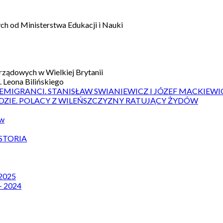
h od Ministerstwa Edukacji i Nauki
ządowych w Wielkiej Brytanii
 Leona Bilińskiego
 EMIGRANCI. STANISŁAW SWIANIEWICZ I JÓZEF MACKIEWI
DZIE. POLACY Z WILEŃSZCZYZNY RATUJĄCY ŻYDÓW
ów
STORIA
 2025
– 2024