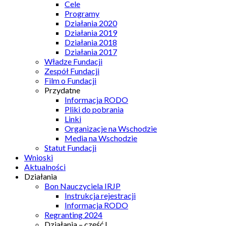
Cele
Programy
Działania 2020
Działania 2019
Działania 2018
Działania 2017
Władze Fundacji
Zespół Fundacji
Film o Fundacji
Przydatne
Informacja RODO
Pliki do pobrania
Linki
Organizacje na Wschodzie
Media na Wschodzie
Statut Fundacji
Wnioski
Aktualności
Działania
Bon Nauczyciela IRJP
Instrukcja rejestracji
Informacja RODO
Regranting 2024
Działania – część I