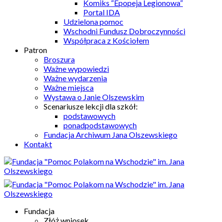
Komiks “Epopeja Legionowa”
Portal IDA
Udzielona pomoc
Wschodni Fundusz Dobroczynności
Współpraca z Kościołem
Patron
Broszura
Ważne wypowiedzi
Ważne wydarzenia
Ważne miejsca
Wystawa o Janie Olszewskim
Scenariusze lekcji dla szkół:
podstawowych
ponadpodstawowych
Fundacja Archiwum Jana Olszewskiego
Kontakt
Fundacja
Złóż wniosek