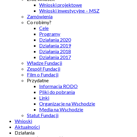
Wnioski projektowe
Wnioski inwestycyjne – MSZ
Zamówienia
Co robimy?
Cele
Programy
Działania 2020
Działania 2019
Działania 2018
Działania 2017
Władze Fundacji
Zespół Fundacji
Film o Fundacji
Przydatne
Informacja RODO
Pliki do pobrania
Linki
Organizacje na Wschodzie
Media na Wschodzie
Statut Fundacji
Wnioski
Aktualności
Działania