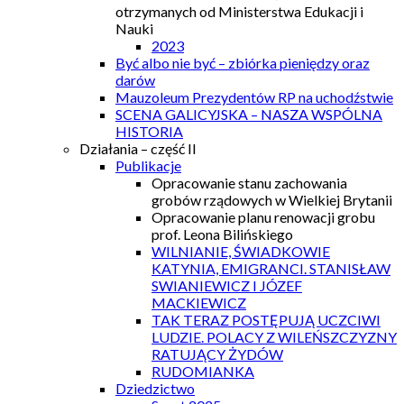
otrzymanych od Ministerstwa Edukacji i
Nauki
2023
Być albo nie być – zbiórka pieniędzy oraz
darów
Mauzoleum Prezydentów RP na uchodźstwie
SCENA GALICYJSKA – NASZA WSPÓLNA
HISTORIA
Działania – część II
Publikacje
Opracowanie stanu zachowania
grobów rządowych w Wielkiej Brytanii
Opracowanie planu renowacji grobu
prof. Leona Bilińskiego
WILNIANIE, ŚWIADKOWIE
KATYNIA, EMIGRANCI. STANISŁAW
SWIANIEWICZ I JÓZEF
MACKIEWICZ
TAK TERAZ POSTĘPUJĄ UCZCIWI
LUDZIE. POLACY Z WILEŃSZCZYZNY
RATUJĄCY ŻYDÓW
RUDOMIANKA
Dziedzictwo