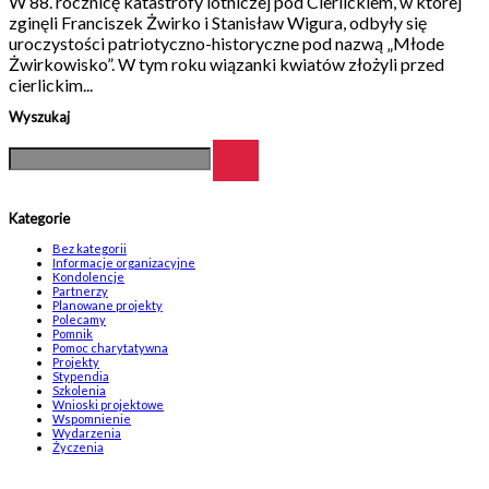
W 88. rocznicę katastrofy lotniczej pod Cierlickiem, w której
zginęli Franciszek Żwirko i Stanisław Wigura, odbyły się
uroczystości patriotyczno-historyczne pod nazwą „Młode
Żwirkowisko”. W tym roku wiązanki kwiatów złożyli przed
cierlickim...
Wyszukaj
Kategorie
Bez kategorii
Informacje organizacyjne
Kondolencje
Partnerzy
Planowane projekty
Polecamy
Pomnik
Pomoc charytatywna
Projekty
Stypendia
Szkolenia
Wnioski projektowe
Wspomnienie
Wydarzenia
Życzenia