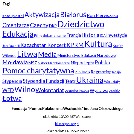
Tagi
Białoruś
Aktywizacja
Bon Pierwszaka
#KtoTyJesteś
Dziedzictwo
Czechy
Cmentarze
DKP
Edukacja
Historia
Francja
Inwestycje
Filmy dokumentalne
IDA
Kultura
KPRM
Kazachstan
Koncert
Kurier
Jan Paweł II
Litwa
Media
Ministerstwo Edukacji Narodowej
Wileński
Mołdawia
Polska
Niepodległa
MSZ
Nabór
Naddniestrze
Pomoc charytatywna
Regranting
Rosja
Publikacja
Ukraina
Stypendia Fundacji
Stypendia
Teatr
Warsztaty
Wilno
WFD
Wolontariat
Wystawa
Wspólna Ławka
Zaolzie
Łotwa
Fundacja “Pomoc Polakom na Wschodzie” im. Jana Olszewskiego
ul. Jazdów 10A
00-467 Warszawa
biuro@pol.org.pl
Sekretariat: +48 22 628 55 57