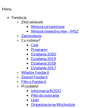
Menu
Fundacja
Złóż wniosek
Wnioski projektowe
Wnioski inwestycyjne – MSZ
Zamówienia
Co robimy?
Cele
Programy
Działania 2020
Działania 2019
Działania 2018
Działania 2017
Władze Fundacji
Zespół Fundacji
Film o Fundacji
Przydatne
Informacja RODO
Pliki do pobrania
Linki
Organizacje na Wschodzie