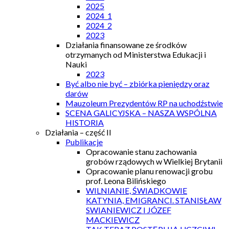
2025
2024_1
2024_2
2023
Działania finansowane ze środków
otrzymanych od Ministerstwa Edukacji i
Nauki
2023
Być albo nie być – zbiórka pieniędzy oraz
darów
Mauzoleum Prezydentów RP na uchodźstwie
SCENA GALICYJSKA – NASZA WSPÓLNA
HISTORIA
Działania – część II
Publikacje
Opracowanie stanu zachowania
grobów rządowych w Wielkiej Brytanii
Opracowanie planu renowacji grobu
prof. Leona Bilińskiego
WILNIANIE, ŚWIADKOWIE
KATYNIA, EMIGRANCI. STANISŁAW
SWIANIEWICZ I JÓZEF
MACKIEWICZ