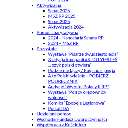
Aktywizacja
Senat 2026
MSZ RP 2025
Senat 2025
Aktywizacja 2024
Pomoc charytatywna
2024 – Kancelaria Senatu RP
2024 – MSZ RP
Pozostałe
Wystawa “Pisarze dwudziestolecia”
3. edycja kampanii #KTOTYJESTEŚ
„Język polski otwiera”
Podziemie łączy / Pogrindis jungia
A to Polski właśnie – POBIERZ
PODRECZNIK
Audycje “Wybitni Polacy II RP”
Wystawa “Polscy orędownicy
wolności”
Komiks “Epopeja Legionowa”
Portal IDA
Udzielona pomoc
Wschodni Fundusz Dobroczynności
Współpraca z Kościołem