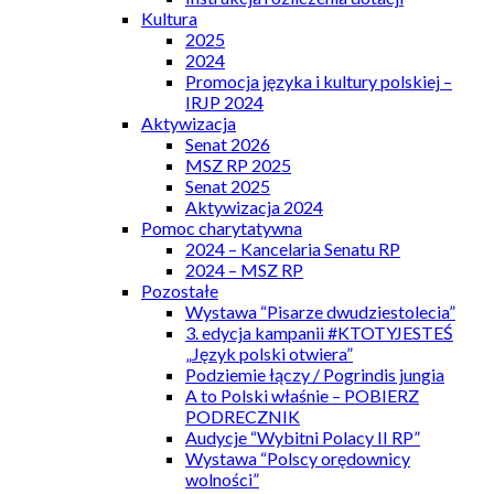
Kultura
2025
2024
Promocja języka i kultury polskiej –
IRJP 2024
Aktywizacja
Senat 2026
MSZ RP 2025
Senat 2025
Aktywizacja 2024
Pomoc charytatywna
2024 – Kancelaria Senatu RP
2024 – MSZ RP
Pozostałe
Wystawa “Pisarze dwudziestolecia”
3. edycja kampanii #KTOTYJESTEŚ
„Język polski otwiera”
Podziemie łączy / Pogrindis jungia
A to Polski właśnie – POBIERZ
PODRECZNIK
Audycje “Wybitni Polacy II RP”
Wystawa “Polscy orędownicy
wolności”