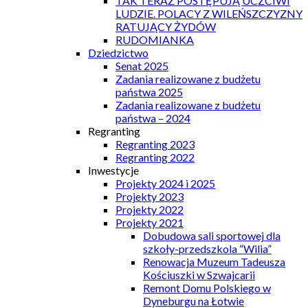
TAK TERAZ POSTĘPUJĄ UCZCIWI
LUDZIE. POLACY Z WILEŃSZCZYZNY
RATUJĄCY ŻYDÓW
RUDOMIANKA
Dziedzictwo
Senat 2025
Zadania realizowane z budżetu
państwa 2025
Zadania realizowane z budżetu
państwa – 2024
Regranting
Regranting 2023
Regranting 2022
Inwestycje
Projekty 2024 i 2025
Projekty 2023
Projekty 2022
Projekty 2021
Dobudowa sali sportowej dla
szkoły-przedszkola “Wilia”
Renowacja Muzeum Tadeusza
Kościuszki w Szwajcarii
Remont Domu Polskiego w
Dyneburgu na Łotwie