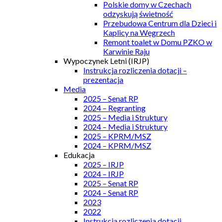
Polskie domy w Czechach
odzyskują świetność
Przebudowa Centrum dla Dzieci i
Kaplicy na Węgrzech
Remont toalet w Domu PZKO w
Karwinie Raju
Wypoczynek Letni (IRJP)
Instrukcja rozliczenia dotacji –
prezentacja
Media
2025 – Senat RP
2024 – Regranting
2025 – Media i Struktury
2024 – Media i Struktury
2025 – KPRM/MSZ
2024 – KPRM/MSZ
Edukacja
2025 – IRJP
2024 – IRJP
2025 – Senat RP
2024 – Senat RP
2023
2022
Instrukcja rozliczenia dotacji