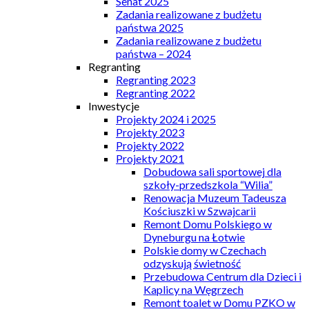
Senat 2025
Zadania realizowane z budżetu
państwa 2025
Zadania realizowane z budżetu
państwa – 2024
Regranting
Regranting 2023
Regranting 2022
Inwestycje
Projekty 2024 i 2025
Projekty 2023
Projekty 2022
Projekty 2021
Dobudowa sali sportowej dla
szkoły-przedszkola “Wilia”
Renowacja Muzeum Tadeusza
Kościuszki w Szwajcarii
Remont Domu Polskiego w
Dyneburgu na Łotwie
Polskie domy w Czechach
odzyskują świetność
Przebudowa Centrum dla Dzieci i
Kaplicy na Węgrzech
Remont toalet w Domu PZKO w