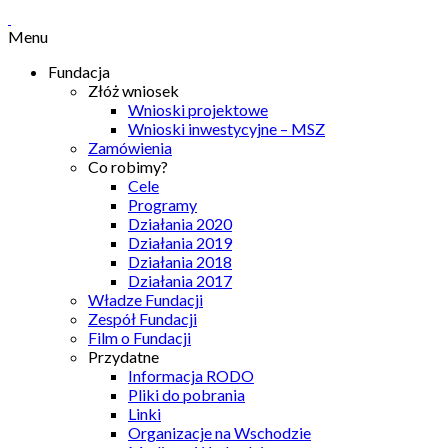
Menu
Fundacja
Złóż wniosek
Wnioski projektowe
Wnioski inwestycyjne – MSZ
Zamówienia
Co robimy?
Cele
Programy
Działania 2020
Działania 2019
Działania 2018
Działania 2017
Władze Fundacji
Zespół Fundacji
Film o Fundacji
Przydatne
Informacja RODO
Pliki do pobrania
Linki
Organizacje na Wschodzie