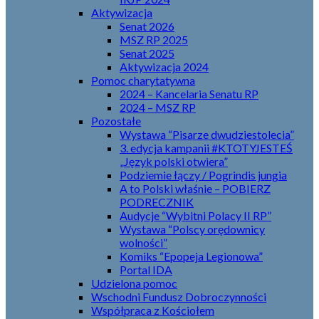
Aktywizacja
Senat 2026
MSZ RP 2025
Senat 2025
Aktywizacja 2024
Pomoc charytatywna
2024 – Kancelaria Senatu RP
2024 – MSZ RP
Pozostałe
Wystawa “Pisarze dwudziestolecia”
3. edycja kampanii #KTOTYJESTEŚ
„Język polski otwiera”
Podziemie łączy / Pogrindis jungia
A to Polski właśnie – POBIERZ
PODRECZNIK
Audycje “Wybitni Polacy II RP”
Wystawa “Polscy orędownicy
wolności”
Komiks “Epopeja Legionowa”
Portal IDA
Udzielona pomoc
Wschodni Fundusz Dobroczynności
Współpraca z Kościołem