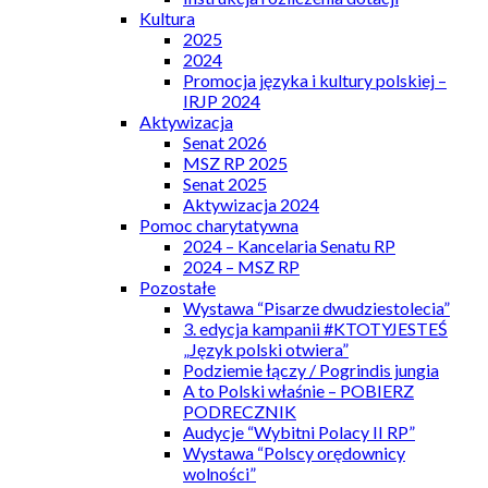
Kultura
2025
2024
Promocja języka i kultury polskiej –
IRJP 2024
Aktywizacja
Senat 2026
MSZ RP 2025
Senat 2025
Aktywizacja 2024
Pomoc charytatywna
2024 – Kancelaria Senatu RP
2024 – MSZ RP
Pozostałe
Wystawa “Pisarze dwudziestolecia”
3. edycja kampanii #KTOTYJESTEŚ
„Język polski otwiera”
Podziemie łączy / Pogrindis jungia
A to Polski właśnie – POBIERZ
PODRECZNIK
Audycje “Wybitni Polacy II RP”
Wystawa “Polscy orędownicy
wolności”