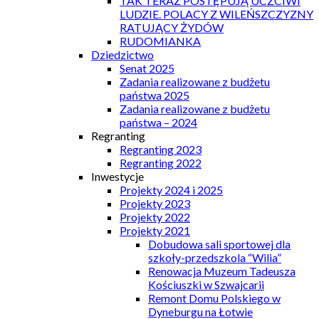
TAK TERAZ POSTĘPUJĄ UCZCIWI
LUDZIE. POLACY Z WILEŃSZCZYZNY
RATUJĄCY ŻYDÓW
RUDOMIANKA
Dziedzictwo
Senat 2025
Zadania realizowane z budżetu
państwa 2025
Zadania realizowane z budżetu
państwa – 2024
Regranting
Regranting 2023
Regranting 2022
Inwestycje
Projekty 2024 i 2025
Projekty 2023
Projekty 2022
Projekty 2021
Dobudowa sali sportowej dla
szkoły-przedszkola “Wilia”
Renowacja Muzeum Tadeusza
Kościuszki w Szwajcarii
Remont Domu Polskiego w
Dyneburgu na Łotwie