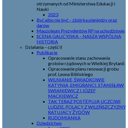
otrzymanych od Ministerstwa Edukacji i
Nauki
2023
Być albo nie być – zbiórka pieniędzy oraz
darów
Mauzoleum Prezydentów RP na uchodźstwie
SCENA GALICYJSKA – NASZA WSPÓLNA
HISTORIA
Działania – część II
Publikacje
Opracowanie stanu zachowania
grobów rządowych w Wielkiej Brytanii
Opracowanie planu renowacji grobu
prof. Leona Bilińskiego
WILNIANIE, ŚWIADKOWIE
KATYNIA, EMIGRANCI. STANISŁAW
SWIANIEWICZ I JÓZEF
MACKIEWICZ
TAK TERAZ POSTĘPUJĄ UCZCIWI
LUDZIE. POLACY Z WILEŃSZCZYZNY
RATUJĄCY ŻYDÓW
RUDOMIANKA
Dziedzictwo