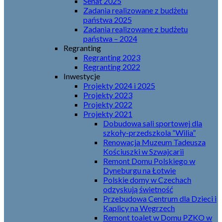
Senat 2025
Zadania realizowane z budżetu
państwa 2025
Zadania realizowane z budżetu
państwa – 2024
Regranting
Regranting 2023
Regranting 2022
Inwestycje
Projekty 2024 i 2025
Projekty 2023
Projekty 2022
Projekty 2021
Dobudowa sali sportowej dla
szkoły-przedszkola “Wilia”
Renowacja Muzeum Tadeusza
Kościuszki w Szwajcarii
Remont Domu Polskiego w
Dyneburgu na Łotwie
Polskie domy w Czechach
odzyskują świetność
Przebudowa Centrum dla Dzieci i
Kaplicy na Węgrzech
Remont toalet w Domu PZKO w