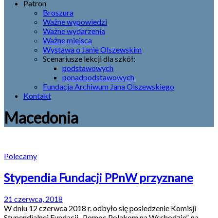
Patron
Broszura
Ważne wypowiedzi
Ważne wydarzenia
Ważne miejsca
Wystawa o Janie Olszewskim
Scenariusze lekcji dla szkół:
podstawowych
ponadpodstawowych
Fundacja Archiwum Jana Olszewskiego
Kontakt
Macedonia
Polecamy
Stypendia Fundacji PPnW przyznane
21 czerwca, 2018
W dniu 12 czerwca 2018 r. odbyło się posiedzenie Komisji
Stypendialnej Fundacji „Pomoc Polakom na Wschodzie”, na