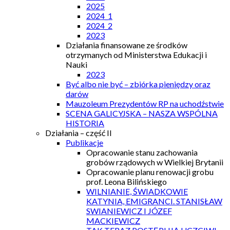
2025
2024_1
2024_2
2023
Działania finansowane ze środków
otrzymanych od Ministerstwa Edukacji i
Nauki
2023
Być albo nie być – zbiórka pieniędzy oraz
darów
Mauzoleum Prezydentów RP na uchodźstwie
SCENA GALICYJSKA – NASZA WSPÓLNA
HISTORIA
Działania – część II
Publikacje
Opracowanie stanu zachowania
grobów rządowych w Wielkiej Brytanii
Opracowanie planu renowacji grobu
prof. Leona Bilińskiego
WILNIANIE, ŚWIADKOWIE
KATYNIA, EMIGRANCI. STANISŁAW
SWIANIEWICZ I JÓZEF
MACKIEWICZ