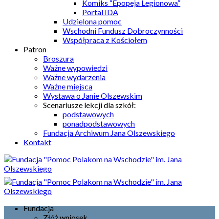
Komiks “Epopeja Legionowa”
Portal IDA
Udzielona pomoc
Wschodni Fundusz Dobroczynności
Współpraca z Kościołem
Patron
Broszura
Ważne wypowiedzi
Ważne wydarzenia
Ważne miejsca
Wystawa o Janie Olszewskim
Scenariusze lekcji dla szkół:
podstawowych
ponadpodstawowych
Fundacja Archiwum Jana Olszewskiego
Kontakt
Fundacja
Złóż wniosek