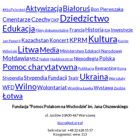
Białoruś
Aktywizacja
Bon Pierwszaka
#KtoTyJesteś
Dziedzictwo
Czechy
Cmentarze
DKP
Edukacja
Historia
Francja
Inwestycje
Filmy dokumentalne
IDA
Kultura
KPRM
Kazachstan
Koncert
Kurier
Jan Paweł II
Litwa
Media
Ministerstwo Edukacji Narodowej
Wileński
Mołdawia
Polska
Niepodległa
MSZ
Nabór
Naddniestrze
Pomoc charytatywna
Regranting
Rosja
Publikacja
Ukraina
Stypendia Fundacji
Stypendia
Teatr
Warsztaty
Wilno
WFD
Wolontariat
Wystawa
Wspólna Ławka
Zaolzie
Łotwa
Fundacja “Pomoc Polakom na Wschodzie” im. Jana Olszewskiego
ul. Jazdów 10A
00-467 Warszawa
biuro@pol.org.pl
Sekretariat: +48 22 628 55 57
Księgowość: wew. 113