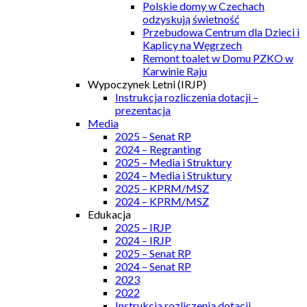
Polskie domy w Czechach
odzyskują świetność
Przebudowa Centrum dla Dzieci i
Kaplicy na Węgrzech
Remont toalet w Domu PZKO w
Karwinie Raju
Wypoczynek Letni (IRJP)
Instrukcja rozliczenia dotacji –
prezentacja
Media
2025 – Senat RP
2024 – Regranting
2025 – Media i Struktury
2024 – Media i Struktury
2025 – KPRM/MSZ
2024 – KPRM/MSZ
Edukacja
2025 – IRJP
2024 – IRJP
2025 – Senat RP
2024 – Senat RP
2023
2022
Instrukcja rozliczenia dotacji