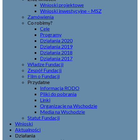
Wnioski projektowe
Wnioski inwestycyjne – MSZ
Zamówienia
Co robimy?
Cele
Programy
Działania 2020
Działania 2019
Działania 2018
Działania 2017
Władze Fundacji
Zespół Fundacji
Film o Fundacji
Przydatne
Informacja RODO
Pliki do pobrania
Linki
Organizacje na Wschodzie
Media na Wschodzie
Statut Fundacji
Wnioski
Aktualności
Działania