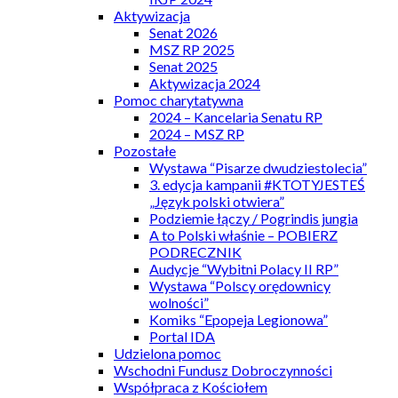
Aktywizacja
Senat 2026
MSZ RP 2025
Senat 2025
Aktywizacja 2024
Pomoc charytatywna
2024 – Kancelaria Senatu RP
2024 – MSZ RP
Pozostałe
Wystawa “Pisarze dwudziestolecia”
3. edycja kampanii #KTOTYJESTEŚ
„Język polski otwiera”
Podziemie łączy / Pogrindis jungia
A to Polski właśnie – POBIERZ
PODRECZNIK
Audycje “Wybitni Polacy II RP”
Wystawa “Polscy orędownicy
wolności”
Komiks “Epopeja Legionowa”
Portal IDA
Udzielona pomoc
Wschodni Fundusz Dobroczynności
Współpraca z Kościołem