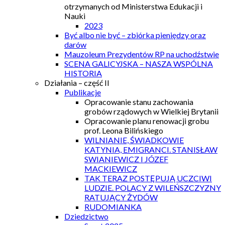
otrzymanych od Ministerstwa Edukacji i
Nauki
2023
Być albo nie być – zbiórka pieniędzy oraz
darów
Mauzoleum Prezydentów RP na uchodźstwie
SCENA GALICYJSKA – NASZA WSPÓLNA
HISTORIA
Działania – część II
Publikacje
Opracowanie stanu zachowania
grobów rządowych w Wielkiej Brytanii
Opracowanie planu renowacji grobu
prof. Leona Bilińskiego
WILNIANIE, ŚWIADKOWIE
KATYNIA, EMIGRANCI. STANISŁAW
SWIANIEWICZ I JÓZEF
MACKIEWICZ
TAK TERAZ POSTĘPUJĄ UCZCIWI
LUDZIE. POLACY Z WILEŃSZCZYZNY
RATUJĄCY ŻYDÓW
RUDOMIANKA
Dziedzictwo