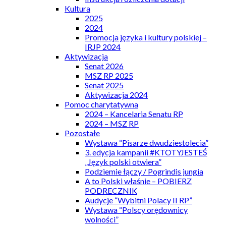
Kultura
2025
2024
Promocja języka i kultury polskiej –
IRJP 2024
Aktywizacja
Senat 2026
MSZ RP 2025
Senat 2025
Aktywizacja 2024
Pomoc charytatywna
2024 – Kancelaria Senatu RP
2024 – MSZ RP
Pozostałe
Wystawa “Pisarze dwudziestolecia”
3. edycja kampanii #KTOTYJESTEŚ
„Język polski otwiera”
Podziemie łączy / Pogrindis jungia
A to Polski właśnie – POBIERZ
PODRECZNIK
Audycje “Wybitni Polacy II RP”
Wystawa “Polscy orędownicy
wolności”