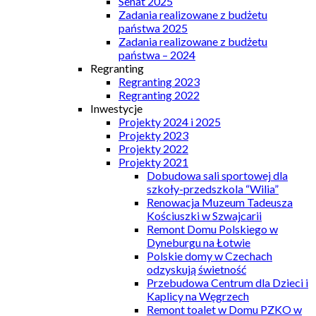
Senat 2025
Zadania realizowane z budżetu
państwa 2025
Zadania realizowane z budżetu
państwa – 2024
Regranting
Regranting 2023
Regranting 2022
Inwestycje
Projekty 2024 i 2025
Projekty 2023
Projekty 2022
Projekty 2021
Dobudowa sali sportowej dla
szkoły-przedszkola “Wilia”
Renowacja Muzeum Tadeusza
Kościuszki w Szwajcarii
Remont Domu Polskiego w
Dyneburgu na Łotwie
Polskie domy w Czechach
odzyskują świetność
Przebudowa Centrum dla Dzieci i
Kaplicy na Węgrzech
Remont toalet w Domu PZKO w