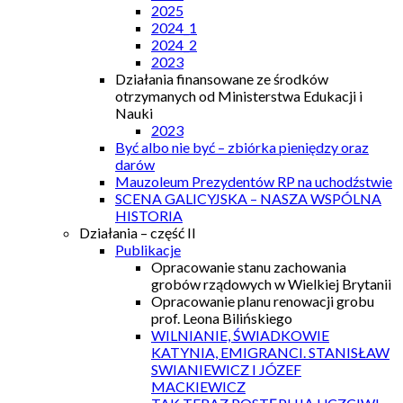
2025
2024_1
2024_2
2023
Działania finansowane ze środków
otrzymanych od Ministerstwa Edukacji i
Nauki
2023
Być albo nie być – zbiórka pieniędzy oraz
darów
Mauzoleum Prezydentów RP na uchodźstwie
SCENA GALICYJSKA – NASZA WSPÓLNA
HISTORIA
Działania – część II
Publikacje
Opracowanie stanu zachowania
grobów rządowych w Wielkiej Brytanii
Opracowanie planu renowacji grobu
prof. Leona Bilińskiego
WILNIANIE, ŚWIADKOWIE
KATYNIA, EMIGRANCI. STANISŁAW
SWIANIEWICZ I JÓZEF
MACKIEWICZ