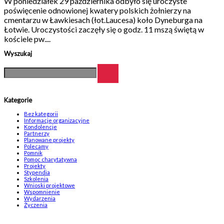
W poniedziałek 29 października odbyło się uroczyste
poświęcenie odnowionej kwatery polskich żołnierzy na
cmentarzu w Ławkiesach (łot.Laucesa) koło Dyneburga na
Łotwie. Uroczystości zaczęły się o godz. 11 mszą świętą w
kościele pw....
Wyszukaj
Kategorie
Bez kategorii
Informacje organizacyjne
Kondolencje
Partnerzy
Planowane projekty
Polecamy
Pomnik
Pomoc charytatywna
Projekty
Stypendia
Szkolenia
Wnioski projektowe
Wspomnienie
Wydarzenia
Życzenia