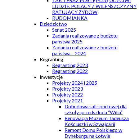
TAK TERAZ POSTĘPUJĄ UCZCIWI
LUDZIE. POLACY Z WILEŃSZCZYZNY
RATUJĄCY ŻYDÓW
RUDOMIANKA
Dziedzictwo
Senat 2025
Zadania realizowane z budżetu
państwa 2025
Zadania realizowane z budżetu
państwa – 2024
Regranting
Regranting 2023
Regranting 2022
Inwestycje
Projekty 2024 i 2025
Projekty 2023
Projekty 2022
Projekty 2021
Dobudowa sali sportowej dla
szkoły-przedszkola “Wilia”
Renowacja Muzeum Tadeusza
Kościuszki w Szwajcarii
Remont Domu Polskiego w
Dyneburgu na Łotwie