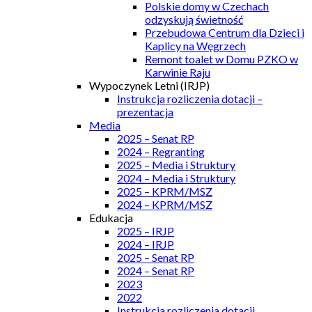
Polskie domy w Czechach
odzyskują świetność
Przebudowa Centrum dla Dzieci i
Kaplicy na Węgrzech
Remont toalet w Domu PZKO w
Karwinie Raju
Wypoczynek Letni (IRJP)
Instrukcja rozliczenia dotacji –
prezentacja
Media
2025 – Senat RP
2024 – Regranting
2025 – Media i Struktury
2024 – Media i Struktury
2025 – KPRM/MSZ
2024 – KPRM/MSZ
Edukacja
2025 – IRJP
2024 – IRJP
2025 – Senat RP
2024 – Senat RP
2023
2022
Instrukcja rozliczenia dotacji