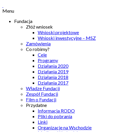
Menu
Fundacja
Złóż wniosek
Wnioski projektowe
Wnioski inwestycyjne – MSZ
Zamówienia
Co robimy?
Cele
Programy
Działania 2020
Działania 2019
Działania 2018
Działania 2017
Władze Fundacji
Zespół Fundacji
Film o Fundacji
Przydatne
Informacja RODO
Pliki do pobrania
Linki
Organizacje na Wschodzie