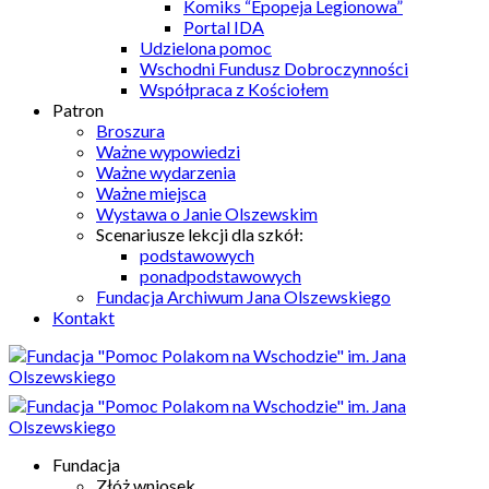
Komiks “Epopeja Legionowa”
Portal IDA
Udzielona pomoc
Wschodni Fundusz Dobroczynności
Współpraca z Kościołem
Patron
Broszura
Ważne wypowiedzi
Ważne wydarzenia
Ważne miejsca
Wystawa o Janie Olszewskim
Scenariusze lekcji dla szkół:
podstawowych
ponadpodstawowych
Fundacja Archiwum Jana Olszewskiego
Kontakt
Fundacja
Złóż wniosek