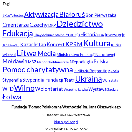
Tagi
Białoruś
Aktywizacja
Bon Pierwszaka
#KtoTyJesteś
Dziedzictwo
Czechy
Cmentarze
DKP
Edukacja
Historia
Francja
Inwestycje
Filmy dokumentalne
IDA
Kultura
KPRM
Kazachstan
Koncert
Kurier
Jan Paweł II
Litwa
Media
Ministerstwo Edukacji Narodowej
Wileński
Mołdawia
Polska
Niepodległa
MSZ
Nabór
Naddniestrze
Pomoc charytatywna
Regranting
Rosja
Publikacja
Ukraina
Stypendia Fundacji
Stypendia
Teatr
Warsztaty
Wilno
WFD
Wolontariat
Wystawa
Wspólna Ławka
Zaolzie
Łotwa
Fundacja “Pomoc Polakom na Wschodzie” im. Jana Olszewskiego
ul. Jazdów 10A
00-467 Warszawa
biuro@pol.org.pl
Sekretariat: +48 22 628 55 57