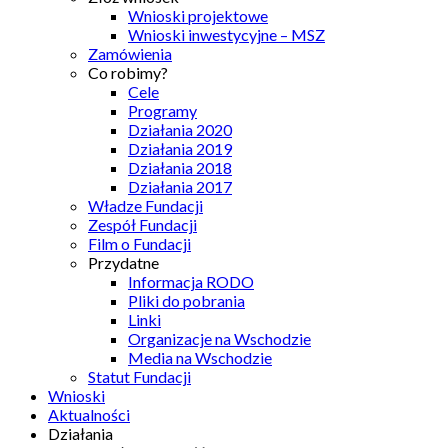
Wnioski projektowe
Wnioski inwestycyjne – MSZ
Zamówienia
Co robimy?
Cele
Programy
Działania 2020
Działania 2019
Działania 2018
Działania 2017
Władze Fundacji
Zespół Fundacji
Film o Fundacji
Przydatne
Informacja RODO
Pliki do pobrania
Linki
Organizacje na Wschodzie
Media na Wschodzie
Statut Fundacji
Wnioski
Aktualności
Działania