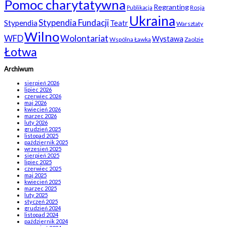
Pomoc charytatywna
Regranting
Rosja
Publikacja
Ukraina
Stypendia Fundacji
Stypendia
Teatr
Warsztaty
Wilno
WFD
Wolontariat
Wystawa
Wspólna Ławka
Zaolzie
Łotwa
Archiwum
sierpień 2026
lipiec 2026
czerwiec 2026
maj 2026
kwiecień 2026
marzec 2026
luty 2026
grudzień 2025
listopad 2025
październik 2025
wrzesień 2025
sierpień 2025
lipiec 2025
czerwiec 2025
maj 2025
kwiecień 2025
marzec 2025
luty 2025
styczeń 2025
grudzień 2024
listopad 2024
październik 2024