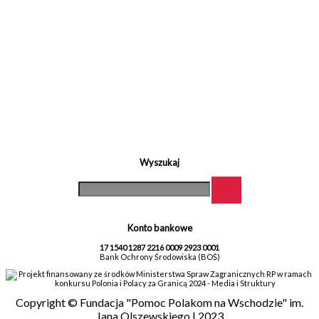
Wyszukaj
Konto bankowe
17 1540 1287 2216 0009 2923 0001
Bank Ochrony Środowiska (BOŚ)
Projekt finansowany ze środków Ministerstwa Spraw Zagranicznych RP w ramach
konkursu Polonia i Polacy za Granicą 2024 - Media i Struktury
Copyright © Fundacja "Pomoc Polakom na Wschodzie" im.
Jana Olszewskiego | 2023