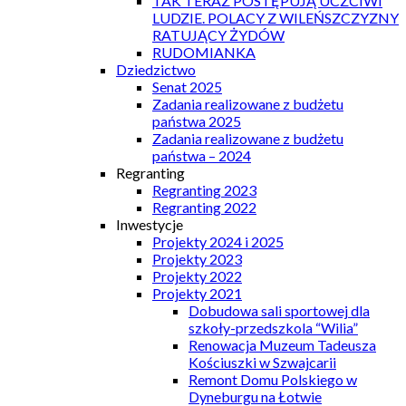
TAK TERAZ POSTĘPUJĄ UCZCIWI
LUDZIE. POLACY Z WILEŃSZCZYZNY
RATUJĄCY ŻYDÓW
RUDOMIANKA
Dziedzictwo
Senat 2025
Zadania realizowane z budżetu
państwa 2025
Zadania realizowane z budżetu
państwa – 2024
Regranting
Regranting 2023
Regranting 2022
Inwestycje
Projekty 2024 i 2025
Projekty 2023
Projekty 2022
Projekty 2021
Dobudowa sali sportowej dla
szkoły-przedszkola “Wilia”
Renowacja Muzeum Tadeusza
Kościuszki w Szwajcarii
Remont Domu Polskiego w
Dyneburgu na Łotwie