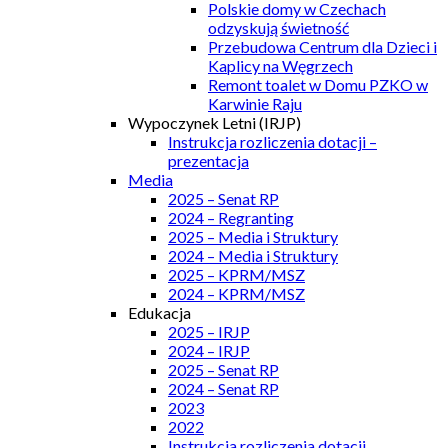
Polskie domy w Czechach
odzyskują świetność
Przebudowa Centrum dla Dzieci i
Kaplicy na Węgrzech
Remont toalet w Domu PZKO w
Karwinie Raju
Wypoczynek Letni (IRJP)
Instrukcja rozliczenia dotacji –
prezentacja
Media
2025 – Senat RP
2024 – Regranting
2025 – Media i Struktury
2024 – Media i Struktury
2025 – KPRM/MSZ
2024 – KPRM/MSZ
Edukacja
2025 – IRJP
2024 – IRJP
2025 – Senat RP
2024 – Senat RP
2023
2022
Instrukcja rozliczenia dotacji