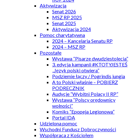
Aktywizacja
Senat 2026
MSZ RP 2025
Senat 2025
Aktywizacja 2024
Pomoc charytatywna
2024 – Kancelaria Senatu RP
2024 – MSZ RP
Pozostałe
Wystawa “Pisarze dwudziestolecia”
3. edycja kampanii #KTOTYJESTEŚ
„Język polski otwiera”
Podziemie łączy / Pogrindis jungia
A to Polski właśnie – POBIERZ
PODRECZNIK
Audycje “Wybitni Polacy II RP”
Wystawa “Polscy orędownicy
wolności”
Komiks “Epopeja Legionowa”
Portal IDA
Udzielona pomoc
Wschodni Fundusz Dobroczynności
Współpraca z Kościołem