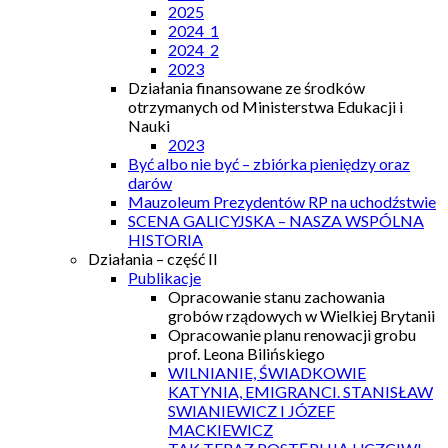
2025
2024_1
2024_2
2023
Działania finansowane ze środków
otrzymanych od Ministerstwa Edukacji i
Nauki
2023
Być albo nie być – zbiórka pieniędzy oraz
darów
Mauzoleum Prezydentów RP na uchodźstwie
SCENA GALICYJSKA – NASZA WSPÓLNA
HISTORIA
Działania – część II
Publikacje
Opracowanie stanu zachowania
grobów rządowych w Wielkiej Brytanii
Opracowanie planu renowacji grobu
prof. Leona Bilińskiego
WILNIANIE, ŚWIADKOWIE
KATYNIA, EMIGRANCI. STANISŁAW
SWIANIEWICZ I JÓZEF
MACKIEWICZ