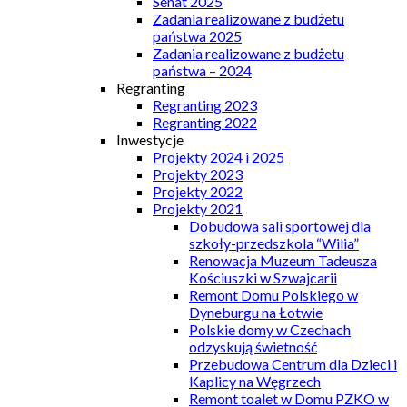
Senat 2025
Zadania realizowane z budżetu
państwa 2025
Zadania realizowane z budżetu
państwa – 2024
Regranting
Regranting 2023
Regranting 2022
Inwestycje
Projekty 2024 i 2025
Projekty 2023
Projekty 2022
Projekty 2021
Dobudowa sali sportowej dla
szkoły-przedszkola “Wilia”
Renowacja Muzeum Tadeusza
Kościuszki w Szwajcarii
Remont Domu Polskiego w
Dyneburgu na Łotwie
Polskie domy w Czechach
odzyskują świetność
Przebudowa Centrum dla Dzieci i
Kaplicy na Węgrzech
Remont toalet w Domu PZKO w