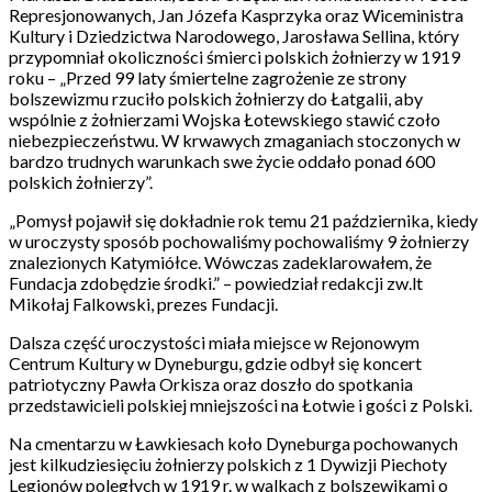
Represjonowanych, Jan Józefa Kasprzyka oraz Wiceministra
Kultury i Dziedzictwa Narodowego, Jarosława Sellina, który
przypomniał okoliczności śmierci polskich żołnierzy w 1919
roku – „Przed 99 laty śmiertelne zagrożenie ze strony
bolszewizmu rzuciło polskich żołnierzy do Łatgalii, aby
wspólnie z żołnierzami Wojska Łotewskiego stawić czoło
niebezpieczeństwu. W krwawych zmaganiach stoczonych w
bardzo trudnych warunkach swe życie oddało ponad 600
polskich żołnierzy”.
„Pomysł pojawił się dokładnie rok temu 21 października, kiedy
w uroczysty sposób pochowaliśmy pochowaliśmy 9 żołnierzy
znalezionych Katymiółce. Wówczas zadeklarowałem, że
Fundacja zdobędzie środki.” – powiedział redakcji zw.lt
Mikołaj Falkowski, prezes Fundacji.
Dalsza część uroczystości miała miejsce w Rejonowym
Centrum Kultury w Dyneburgu, gdzie odbył się koncert
patriotyczny Pawła Orkisza oraz doszło do spotkania
przedstawicieli polskiej mniejszości na Łotwie i gości z Polski.
Na cmentarzu w Ławkiesach koło Dyneburga pochowanych
jest kilkudziesięciu żołnierzy polskich z 1 Dywizji Piechoty
Legionów poległych w 1919 r. w walkach z bolszewikami o