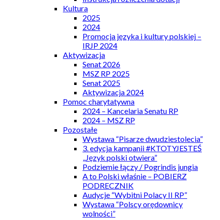
Kultura
2025
2024
Promocja języka i kultury polskiej –
IRJP 2024
Aktywizacja
Senat 2026
MSZ RP 2025
Senat 2025
Aktywizacja 2024
Pomoc charytatywna
2024 – Kancelaria Senatu RP
2024 – MSZ RP
Pozostałe
Wystawa “Pisarze dwudziestolecia”
3. edycja kampanii #KTOTYJESTEŚ
„Język polski otwiera”
Podziemie łączy / Pogrindis jungia
A to Polski właśnie – POBIERZ
PODRECZNIK
Audycje “Wybitni Polacy II RP”
Wystawa “Polscy orędownicy
wolności”