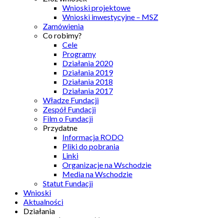
Wnioski projektowe
Wnioski inwestycyjne – MSZ
Zamówienia
Co robimy?
Cele
Programy
Działania 2020
Działania 2019
Działania 2018
Działania 2017
Władze Fundacji
Zespół Fundacji
Film o Fundacji
Przydatne
Informacja RODO
Pliki do pobrania
Linki
Organizacje na Wschodzie
Media na Wschodzie
Statut Fundacji
Wnioski
Aktualności
Działania