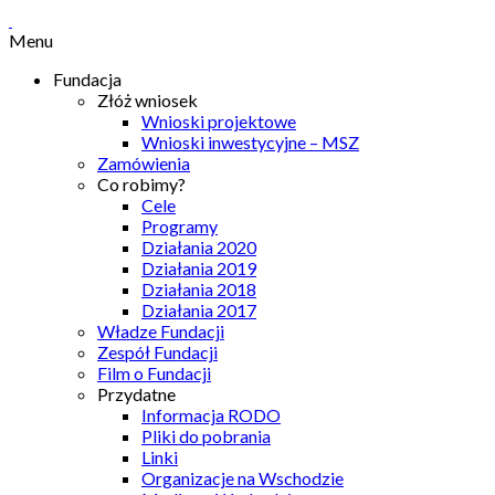
Menu
Fundacja
Złóż wniosek
Wnioski projektowe
Wnioski inwestycyjne – MSZ
Zamówienia
Co robimy?
Cele
Programy
Działania 2020
Działania 2019
Działania 2018
Działania 2017
Władze Fundacji
Zespół Fundacji
Film o Fundacji
Przydatne
Informacja RODO
Pliki do pobrania
Linki
Organizacje na Wschodzie