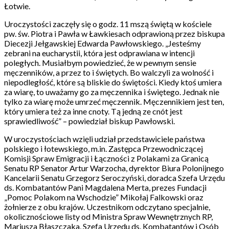
Łotwie.
Uroczystości zaczęły się o godz. 11 mszą świętą w kościele
pw. św. Piotra i Pawła w Ławkiesach odprawioną przez biskupa
Diecezji Jełgawskiej Edwarda Pawłowskiego. „Jesteśmy
zebrani na eucharystii, która jest odprawiana w intencji
poległych. Musiałbym powiedzieć, że w pewnym sensie
męczenników, a przez to i świętych. Bo walczyli za wolność i
niepodległość, które są bliskie do świętości. Kiedy ktoś umiera
za wiarę, to uważamy go za męczennika i świętego. Jednak nie
tylko za wiarę może umrzeć męczennik. Męczennikiem jest ten,
który umiera też za inne cnoty. Tą jedną ze cnót jest
sprawiedliwość” – powiedział biskup Pawłowski.
W uroczystościach wzięli udział przedstawiciele państwa
polskiego i łotewskiego, m.in. Zastępca Przewodniczącej
Komisji Spraw Emigracji i Łączności z Polakami za Granicą
Senatu RP Senator Artur Warzocha, dyrektor Biura Polonijnego
Kancelarii Senatu Grzegorz Seroczyński, doradca Szefa Urzędu
ds. Kombatantów Pani Magdalena Merta, prezes Fundacji
„Pomoc Polakom na Wschodzie” Mikołaj Falkowski oraz
żołnierze z obu krajów. Uczestnikom odczytano specjalnie,
okolicznościowe listy od Ministra Spraw Wewnętrznych RP,
Mariusza Błaszczaka, Szefa Urzędu ds. Kombatantów i Osób