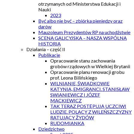
otrzymanych od Ministerstwa Edukacji i
Nauki
2023
Być albo nie być – zbiórka pieniędzy oraz
darów
Mauzoleum Prezydentów RP na uchodźstwie
SCENA GALICYJSKA – NASZA WSPÓLNA
HISTORIA
Działania – część II
Publikacje
Opracowanie stanu zachowania
grobów rządowych w Wielkiej Brytanii
Opracowanie planu renowacji grobu
prof. Leona Bilińskiego
WILNIANIE, ŚWIADKOWIE
KATYNIA, EMIGRANCI. STANISŁAW
SWIANIEWICZ I JÓZEF
MACKIEWICZ
TAK TERAZ POSTĘPUJĄ UCZCIWI
LUDZIE. POLACY Z WILEŃSZCZYZNY
RATUJĄCY ŻYDÓW
RUDOMIANKA
Dziedzictwo