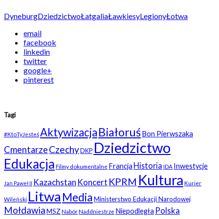
Dyneburg
Dziedzictwo
Łatgalia
Ławkiesy
Legiony
Łotwa
email
facebook
linkedin
twitter
google+
pinterest
Tagi
Białoruś
Aktywizacja
Bon Pierwszaka
#KtoTyJesteś
Dziedzictwo
Czechy
Cmentarze
DKP
Edukacja
Historia
Francja
Inwestycje
Filmy dokumentalne
IDA
Kultura
KPRM
Kazachstan
Koncert
Kurier
Jan Paweł II
Litwa
Media
Ministerstwo Edukacji Narodowej
Wileński
Mołdawia
Polska
Niepodległa
MSZ
Nabór
Naddniestrze