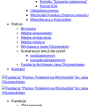
Komiks “Epopeja Legionowa”
Portal IDA
Udzielona pomoc
Wschodni Fundusz Dobroczynności
Współpraca z Kościołem
Patron
Broszura
Ważne wypowiedzi
Ważne wydarzenia
Ważne miejsca
Wystawa o Janie Olszewskim
Scenariusze lekcji dla szkół:
podstawowych
ponadpodstawowych
Fundacja Archiwum Jana Olszewskiego
Kontakt
Fundacja
Złóż wniosek