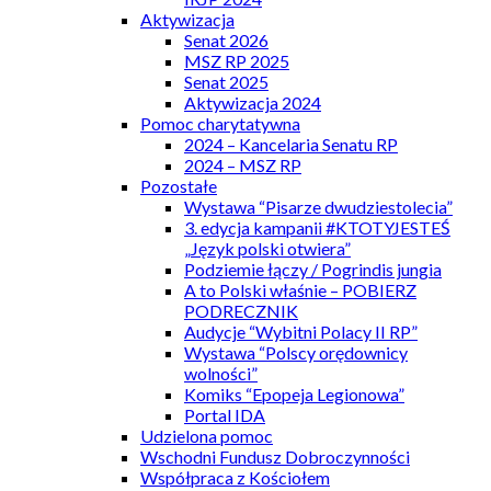
Aktywizacja
Senat 2026
MSZ RP 2025
Senat 2025
Aktywizacja 2024
Pomoc charytatywna
2024 – Kancelaria Senatu RP
2024 – MSZ RP
Pozostałe
Wystawa “Pisarze dwudziestolecia”
3. edycja kampanii #KTOTYJESTEŚ
„Język polski otwiera”
Podziemie łączy / Pogrindis jungia
A to Polski właśnie – POBIERZ
PODRECZNIK
Audycje “Wybitni Polacy II RP”
Wystawa “Polscy orędownicy
wolności”
Komiks “Epopeja Legionowa”
Portal IDA
Udzielona pomoc
Wschodni Fundusz Dobroczynności
Współpraca z Kościołem