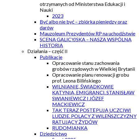
otrzymanych od Ministerstwa Edukacji i
Nauki
2023
Być albo nie być – zbiórka pieniędzy oraz
darów
Mauzoleum Prezydentów RP na uchodźstwie
SCENA GALICYJSKA – NASZA WSPÓLNA
HISTORIA
Działania – część II
Publikacje
Opracowanie stanu zachowania
grobów rządowych w Wielkiej Brytanii
Opracowanie planu renowacji grobu
prof. Leona Bilińskiego
WILNIANIE, ŚWIADKOWIE
KATYNIA, EMIGRANCI. STANISŁAW
SWIANIEWICZ I JÓZEF
MACKIEWICZ
TAK TERAZ POSTĘPUJĄ UCZCIWI
LUDZIE. POLACY Z WILEŃSZCZYZNY
RATUJĄCY ŻYDÓW
RUDOMIANKA
Dziedzictwo