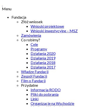
Menu
Fundacja
Złóż wniosek
Wnioski projektowe
Wnioski inwestycyjne – MSZ
Zamówienia
Co robimy?
Cele
Programy
Działania 2020
Działania 2019
Działania 2018
Działania 2017
Władze Fundacji
Zespół Fundacji
Film o Fundacji
Przydatne
Informacja RODO
Pliki do pobrania
Linki
Organizacje na Wschodzie