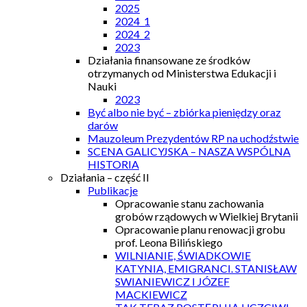
2025
2024_1
2024_2
2023
Działania finansowane ze środków
otrzymanych od Ministerstwa Edukacji i
Nauki
2023
Być albo nie być – zbiórka pieniędzy oraz
darów
Mauzoleum Prezydentów RP na uchodźstwie
SCENA GALICYJSKA – NASZA WSPÓLNA
HISTORIA
Działania – część II
Publikacje
Opracowanie stanu zachowania
grobów rządowych w Wielkiej Brytanii
Opracowanie planu renowacji grobu
prof. Leona Bilińskiego
WILNIANIE, ŚWIADKOWIE
KATYNIA, EMIGRANCI. STANISŁAW
SWIANIEWICZ I JÓZEF
MACKIEWICZ