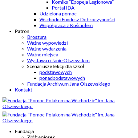
Komiks “Epopeja Legionowa”
Portal IDA
Udzielona pomoc
Wschodni Fundusz Dobroczynności
Współpraca z Kościołem
Patron
Broszura
Ważne wypowiedzi
Ważne wydarzenia
Ważne miejsca
Wystawa o Janie Olszewskim
Scenariusze lekcji dla szkół:
podstawowych
ponadpodstawowych
Fundacja Archiwum Jana Olszewskiego
Kontakt
Fundacja
Złóż wniosek