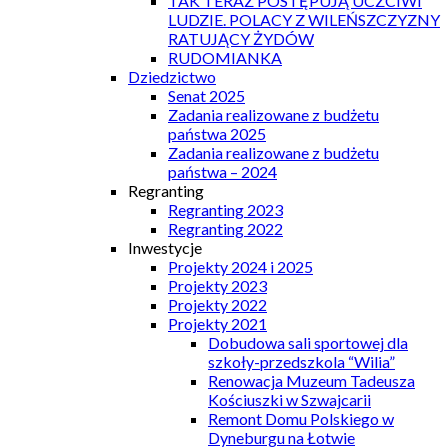
TAK TERAZ POSTĘPUJĄ UCZCIWI
LUDZIE. POLACY Z WILEŃSZCZYZNY
RATUJĄCY ŻYDÓW
RUDOMIANKA
Dziedzictwo
Senat 2025
Zadania realizowane z budżetu
państwa 2025
Zadania realizowane z budżetu
państwa – 2024
Regranting
Regranting 2023
Regranting 2022
Inwestycje
Projekty 2024 i 2025
Projekty 2023
Projekty 2022
Projekty 2021
Dobudowa sali sportowej dla
szkoły-przedszkola “Wilia”
Renowacja Muzeum Tadeusza
Kościuszki w Szwajcarii
Remont Domu Polskiego w
Dyneburgu na Łotwie