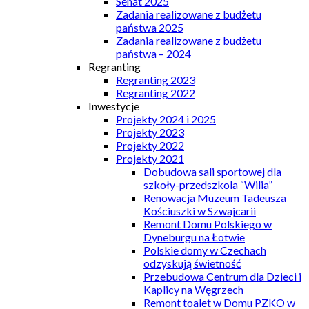
Senat 2025
Zadania realizowane z budżetu
państwa 2025
Zadania realizowane z budżetu
państwa – 2024
Regranting
Regranting 2023
Regranting 2022
Inwestycje
Projekty 2024 i 2025
Projekty 2023
Projekty 2022
Projekty 2021
Dobudowa sali sportowej dla
szkoły-przedszkola “Wilia”
Renowacja Muzeum Tadeusza
Kościuszki w Szwajcarii
Remont Domu Polskiego w
Dyneburgu na Łotwie
Polskie domy w Czechach
odzyskują świetność
Przebudowa Centrum dla Dzieci i
Kaplicy na Węgrzech
Remont toalet w Domu PZKO w