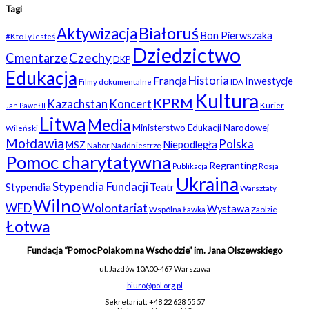
Tagi
Białoruś
Aktywizacja
Bon Pierwszaka
#KtoTyJesteś
Dziedzictwo
Czechy
Cmentarze
DKP
Edukacja
Historia
Francja
Inwestycje
Filmy dokumentalne
IDA
Kultura
KPRM
Kazachstan
Koncert
Kurier
Jan Paweł II
Litwa
Media
Ministerstwo Edukacji Narodowej
Wileński
Mołdawia
Polska
Niepodległa
MSZ
Nabór
Naddniestrze
Pomoc charytatywna
Regranting
Rosja
Publikacja
Ukraina
Stypendia Fundacji
Stypendia
Teatr
Warsztaty
Wilno
WFD
Wolontariat
Wystawa
Wspólna Ławka
Zaolzie
Łotwa
Fundacja “Pomoc Polakom na Wschodzie” im. Jana Olszewskiego
ul. Jazdów 10A
00-467 Warszawa
biuro@pol.org.pl
Sekretariat: +48 22 628 55 57