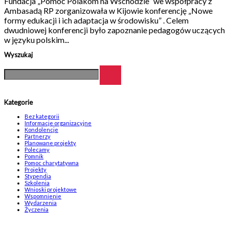
Fundacja „Pomoc Polakom na Wschodzie” we współpracy z
Ambasadą RP zorganizowała w Kijowie konferencję „Nowe
formy edukacji i ich adaptacja w środowisku” . Celem
dwudniowej konferencji było zapoznanie pedagogów uczących
w języku polskim...
Wyszukaj
Kategorie
Bez kategorii
Informacje organizacyjne
Kondolencje
Partnerzy
Planowane projekty
Polecamy
Pomnik
Pomoc charytatywna
Projekty
Stypendia
Szkolenia
Wnioski projektowe
Wspomnienie
Wydarzenia
Życzenia