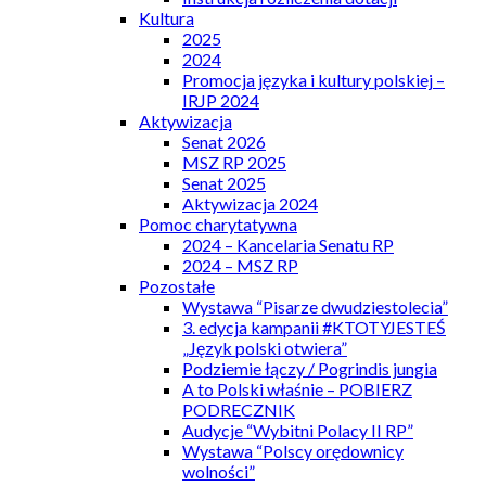
Kultura
2025
2024
Promocja języka i kultury polskiej –
IRJP 2024
Aktywizacja
Senat 2026
MSZ RP 2025
Senat 2025
Aktywizacja 2024
Pomoc charytatywna
2024 – Kancelaria Senatu RP
2024 – MSZ RP
Pozostałe
Wystawa “Pisarze dwudziestolecia”
3. edycja kampanii #KTOTYJESTEŚ
„Język polski otwiera”
Podziemie łączy / Pogrindis jungia
A to Polski właśnie – POBIERZ
PODRECZNIK
Audycje “Wybitni Polacy II RP”
Wystawa “Polscy orędownicy
wolności”