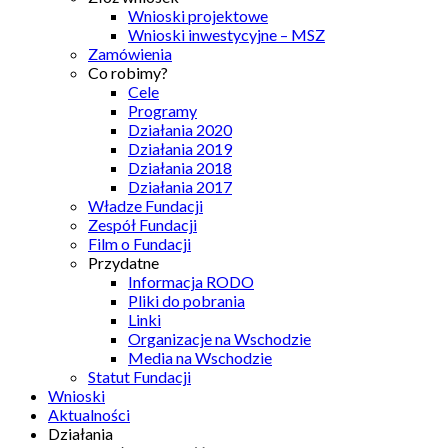
Wnioski projektowe
Wnioski inwestycyjne – MSZ
Zamówienia
Co robimy?
Cele
Programy
Działania 2020
Działania 2019
Działania 2018
Działania 2017
Władze Fundacji
Zespół Fundacji
Film o Fundacji
Przydatne
Informacja RODO
Pliki do pobrania
Linki
Organizacje na Wschodzie
Media na Wschodzie
Statut Fundacji
Wnioski
Aktualności
Działania