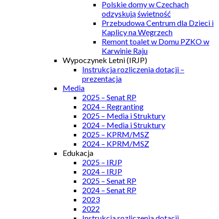
Polskie domy w Czechach
odzyskują świetność
Przebudowa Centrum dla Dzieci i
Kaplicy na Węgrzech
Remont toalet w Domu PZKO w
Karwinie Raju
Wypoczynek Letni (IRJP)
Instrukcja rozliczenia dotacji –
prezentacja
Media
2025 – Senat RP
2024 – Regranting
2025 – Media i Struktury
2024 – Media i Struktury
2025 – KPRM/MSZ
2024 – KPRM/MSZ
Edukacja
2025 – IRJP
2024 – IRJP
2025 – Senat RP
2024 – Senat RP
2023
2022
Instrukcja rozliczenia dotacji