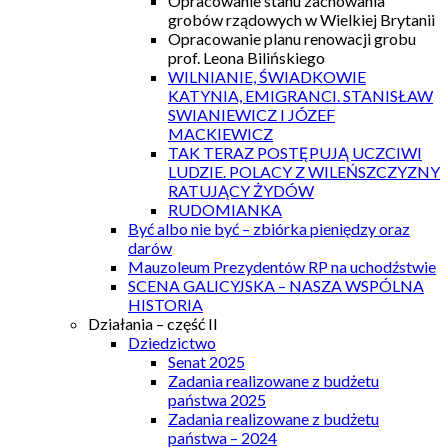
Opracowanie stanu zachowania
grobów rządowych w Wielkiej Brytanii
Opracowanie planu renowacji grobu
prof. Leona Bilińskiego
WILNIANIE, ŚWIADKOWIE
KATYNIA, EMIGRANCI. STANISŁAW
SWIANIEWICZ I JÓZEF
MACKIEWICZ
TAK TERAZ POSTĘPUJĄ UCZCIWI
LUDZIE. POLACY Z WILEŃSZCZYZNY
RATUJĄCY ŻYDÓW
RUDOMIANKA
Być albo nie być – zbiórka pieniędzy oraz
darów
Mauzoleum Prezydentów RP na uchodźstwie
SCENA GALICYJSKA – NASZA WSPÓLNA
HISTORIA
Działania – część II
Dziedzictwo
Senat 2025
Zadania realizowane z budżetu
państwa 2025
Zadania realizowane z budżetu
państwa – 2024