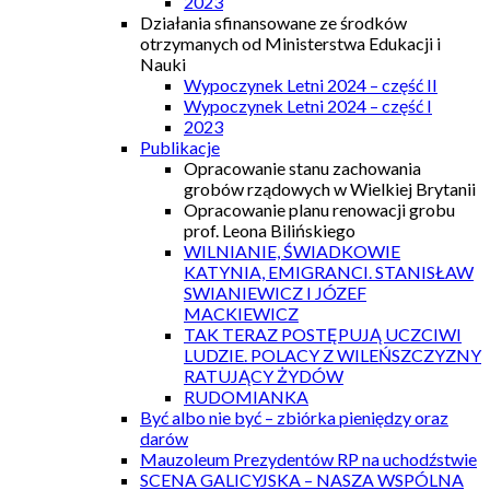
2023
Działania sfinansowane ze środków
otrzymanych od Ministerstwa Edukacji i
Nauki
Wypoczynek Letni 2024 – część II
Wypoczynek Letni 2024 – część I
2023
Publikacje
Opracowanie stanu zachowania
grobów rządowych w Wielkiej Brytanii
Opracowanie planu renowacji grobu
prof. Leona Bilińskiego
WILNIANIE, ŚWIADKOWIE
KATYNIA, EMIGRANCI. STANISŁAW
SWIANIEWICZ I JÓZEF
MACKIEWICZ
TAK TERAZ POSTĘPUJĄ UCZCIWI
LUDZIE. POLACY Z WILEŃSZCZYZNY
RATUJĄCY ŻYDÓW
RUDOMIANKA
Być albo nie być – zbiórka pieniędzy oraz
darów
Mauzoleum Prezydentów RP na uchodźstwie
SCENA GALICYJSKA – NASZA WSPÓLNA