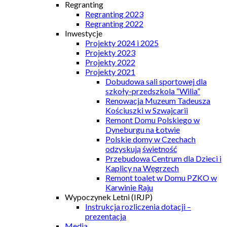
Regranting
Regranting 2023
Regranting 2022
Inwestycje
Projekty 2024 i 2025
Projekty 2023
Projekty 2022
Projekty 2021
Dobudowa sali sportowej dla
szkoły-przedszkola “Wilia”
Renowacja Muzeum Tadeusza
Kościuszki w Szwajcarii
Remont Domu Polskiego w
Dyneburgu na Łotwie
Polskie domy w Czechach
odzyskują świetność
Przebudowa Centrum dla Dzieci i
Kaplicy na Węgrzech
Remont toalet w Domu PZKO w
Karwinie Raju
Wypoczynek Letni (IRJP)
Instrukcja rozliczenia dotacji –
prezentacja
Media