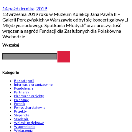
14 października, 2019
13 września 2019 roku w Muzeum Kolekcji Jana Pawła II –
Galerii Porczyńskich w Warszawie odbył się koncert galowy „I
Międzynarodowego Spotkania Młodych” oraz uroczystość
wręczenia nagród Fundacji dla Zasłużonych dla Polaków na
Wschodzie....
Wyszukaj
Kategorie
Bez kategorii
Informacje organizacyjne
Kondolencje
Partnerzy
Planowane projekty
Polecamy
Pomnik
Pomoc charytatywna
Projekty
Stypendia
Szkolenia
Wnioski projektowe
Wspomnienie
Wydarzenia