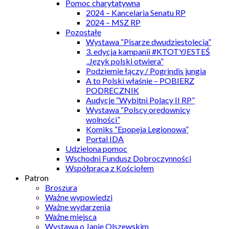
Pomoc charytatywna
2024 – Kancelaria Senatu RP
2024 – MSZ RP
Pozostałe
Wystawa “Pisarze dwudziestolecia”
3. edycja kampanii #KTOTYJESTEŚ
„Język polski otwiera”
Podziemie łączy / Pogrindis jungia
A to Polski właśnie – POBIERZ
PODRECZNIK
Audycje “Wybitni Polacy II RP”
Wystawa “Polscy orędownicy
wolności”
Komiks “Epopeja Legionowa”
Portal IDA
Udzielona pomoc
Wschodni Fundusz Dobroczynności
Współpraca z Kościołem
Patron
Broszura
Ważne wypowiedzi
Ważne wydarzenia
Ważne miejsca
Wystawa o Janie Olszewskim