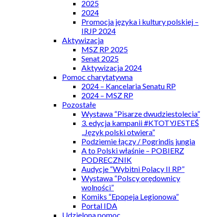
2025
2024
Promocja języka i kultury polskiej –
IRJP 2024
Aktywizacja
MSZ RP 2025
Senat 2025
Aktywizacja 2024
Pomoc charytatywna
2024 – Kancelaria Senatu RP
2024 – MSZ RP
Pozostałe
Wystawa “Pisarze dwudziestolecia”
3. edycja kampanii #KTOTYJESTEŚ
„Język polski otwiera”
Podziemie łączy / Pogrindis jungia
A to Polski właśnie – POBIERZ
PODRECZNIK
Audycje “Wybitni Polacy II RP”
Wystawa “Polscy orędownicy
wolności”
Komiks “Epopeja Legionowa”
Portal IDA
Udzielona pomoc