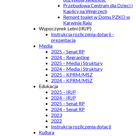
Przebudowa Centrum dla Dzieci i
Kaplicy na Węgrzech
Remont toalet w Domu PZKO w
Karwinie Raju
Wypoczynek Letni (IRJP)
Instrukcja rozliczenia dotacji –
prezentacja
Media
2025 – Senat RP
2024 – Regranting
2025 – Media i Struktury
2024 – Media i Struktury
2025 – KPRM/MSZ
2024 – KPRM/MSZ
Edukacja
2025 – IRJP
2024 – IRJP
2025 – Senat RP
2024 – Senat RP
2023
2022
Instrukcja rozliczenia dotacji
Kultura