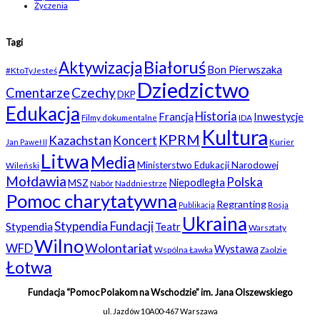
Życzenia
Tagi
Białoruś
Aktywizacja
Bon Pierwszaka
#KtoTyJesteś
Dziedzictwo
Czechy
Cmentarze
DKP
Edukacja
Historia
Francja
Inwestycje
Filmy dokumentalne
IDA
Kultura
KPRM
Kazachstan
Koncert
Kurier
Jan Paweł II
Litwa
Media
Ministerstwo Edukacji Narodowej
Wileński
Mołdawia
Polska
Niepodległa
MSZ
Nabór
Naddniestrze
Pomoc charytatywna
Regranting
Rosja
Publikacja
Ukraina
Stypendia Fundacji
Stypendia
Teatr
Warsztaty
Wilno
WFD
Wolontariat
Wystawa
Wspólna Ławka
Zaolzie
Łotwa
Fundacja “Pomoc Polakom na Wschodzie” im. Jana Olszewskiego
ul. Jazdów 10A
00-467 Warszawa