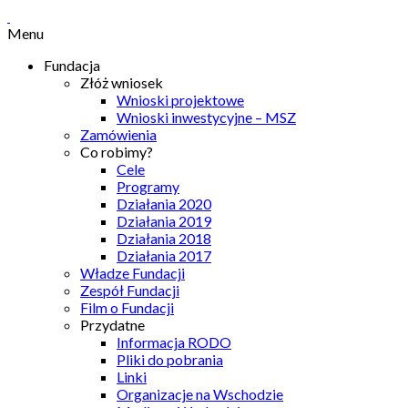
Menu
Fundacja
Złóż wniosek
Wnioski projektowe
Wnioski inwestycyjne – MSZ
Zamówienia
Co robimy?
Cele
Programy
Działania 2020
Działania 2019
Działania 2018
Działania 2017
Władze Fundacji
Zespół Fundacji
Film o Fundacji
Przydatne
Informacja RODO
Pliki do pobrania
Linki
Organizacje na Wschodzie