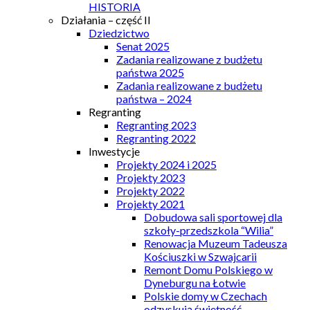
HISTORIA
Działania – część II
Dziedzictwo
Senat 2025
Zadania realizowane z budżetu
państwa 2025
Zadania realizowane z budżetu
państwa – 2024
Regranting
Regranting 2023
Regranting 2022
Inwestycje
Projekty 2024 i 2025
Projekty 2023
Projekty 2022
Projekty 2021
Dobudowa sali sportowej dla
szkoły-przedszkola “Wilia”
Renowacja Muzeum Tadeusza
Kościuszki w Szwajcarii
Remont Domu Polskiego w
Dyneburgu na Łotwie
Polskie domy w Czechach
odzyskują świetność