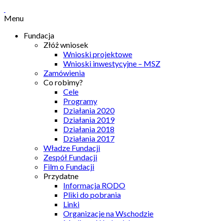
Menu
Fundacja
Złóż wniosek
Wnioski projektowe
Wnioski inwestycyjne – MSZ
Zamówienia
Co robimy?
Cele
Programy
Działania 2020
Działania 2019
Działania 2018
Działania 2017
Władze Fundacji
Zespół Fundacji
Film o Fundacji
Przydatne
Informacja RODO
Pliki do pobrania
Linki
Organizacje na Wschodzie