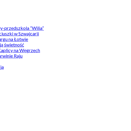
y-przedszkola “Wilia”
uszki w Szwajcarii
rgu na Łotwie
ą świetność
Kaplicy na Węgrzech
winie Raju
ja