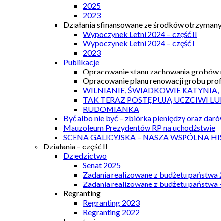
2025
2023
Działania sfinansowane ze środków otrzymanyc
Wypoczynek Letni 2024 – część II
Wypoczynek Letni 2024 – część I
2023
Publikacje
Opracowanie stanu zachowania grobów r
Opracowanie planu renowacji grobu prof.
WILNIANIE, ŚWIADKOWIE KATYNIA,
TAK TERAZ POSTĘPUJĄ UCZCIWI LU
RUDOMIANKA
Być albo nie być – zbiórka pieniędzy oraz dar
Mauzoleum Prezydentów RP na uchodźstwie
SCENA GALICYJSKA – NASZA WSPÓLNA HI
Działania – część II
Dziedzictwo
Senat 2025
Zadania realizowane z budżetu państwa
Zadania realizowane z budżetu państwa 
Regranting
Regranting 2023
Regranting 2022