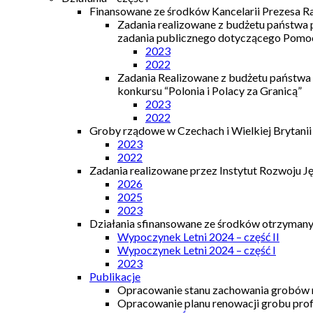
Finansowane ze środków Kancelarii Prezesa R
Zadania realizowane z budżetu państwa
zadania publicznego dotyczącego Pomocy
2023
2022
Zadania Realizowane z budżetu państwa
konkursu “Polonia i Polacy za Granicą”
2023
2022
Groby rządowe w Czechach i Wielkiej Brytanii
2023
2022
Zadania realizowane przez Instytut Rozwoju J
2026
2025
2023
Działania sfinansowane ze środków otrzymanyc
Wypoczynek Letni 2024 – część II
Wypoczynek Letni 2024 – część I
2023
Publikacje
Opracowanie stanu zachowania grobów r
Opracowanie planu renowacji grobu prof.