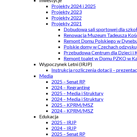
Inwestycje
Projekty 2024 i 2025
Projekty 2023
Projekty 2022
Projekty 2021
Dobudowa sali sportowej dla szkoł
Renowacja Muzeum Tadeusza Kości
Remont Domu Polskiego w Dynebu
Polskie domy w Czechach odzyskuj
Przebudowa Centrum dla Dzieci i 
Remont toalet w Domu PZKO w Kar
Wypoczynek Letni (IRJP)
Instrukcja rozliczenia dotacji – prezentac
Media
2025 – Senat RP
2024 – Regranting
2025 – Media i Struktury
2024 – Media i Struktury
2025 – KPRM/MSZ
2024 – KPRM/MSZ
Edukacja
2025 – IRJP
2024 – IRJP
2025 – Senat RP