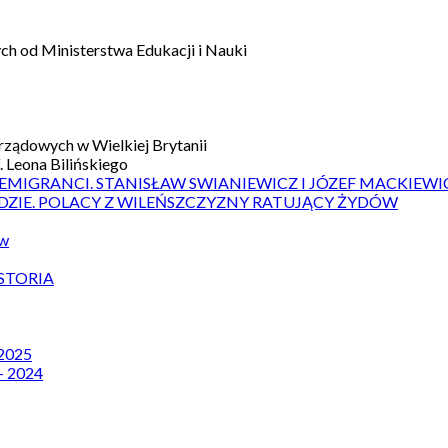
h od Ministerstwa Edukacji i Nauki
ządowych w Wielkiej Brytanii
 Leona Bilińskiego
 EMIGRANCI. STANISŁAW SWIANIEWICZ I JÓZEF MACKIEWI
DZIE. POLACY Z WILEŃSZCZYZNY RATUJĄCY ŻYDÓW
ów
STORIA
 2025
– 2024