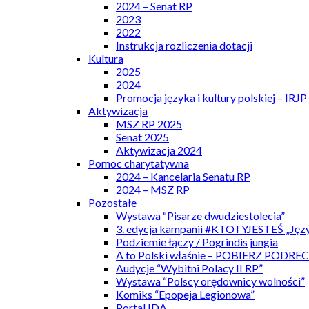
2024 – Senat RP
2023
2022
Instrukcja rozliczenia dotacji
Kultura
2025
2024
Promocja języka i kultury polskiej – IRJ
Aktywizacja
MSZ RP 2025
Senat 2025
Aktywizacja 2024
Pomoc charytatywna
2024 – Kancelaria Senatu RP
2024 – MSZ RP
Pozostałe
Wystawa “Pisarze dwudziestolecia”
3. edycja kampanii #KTOTYJESTEŚ „Języ
Podziemie łączy / Pogrindis jungia
A to Polski właśnie – POBIERZ PODRE
Audycje “Wybitni Polacy II RP”
Wystawa “Polscy orędownicy wolności”
Komiks “Epopeja Legionowa”
Portal IDA