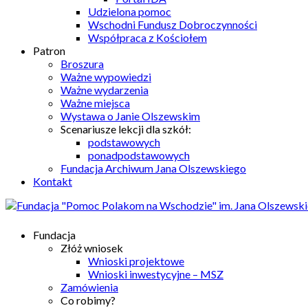
Udzielona pomoc
Wschodni Fundusz Dobroczynności
Współpraca z Kościołem
Patron
Broszura
Ważne wypowiedzi
Ważne wydarzenia
Ważne miejsca
Wystawa o Janie Olszewskim
Scenariusze lekcji dla szkół:
podstawowych
ponadpodstawowych
Fundacja Archiwum Jana Olszewskiego
Kontakt
Fundacja
Złóż wniosek
Wnioski projektowe
Wnioski inwestycyjne – MSZ
Zamówienia
Co robimy?