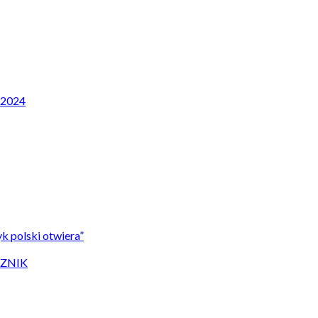
P 2024
k polski otwiera”
CZNIK