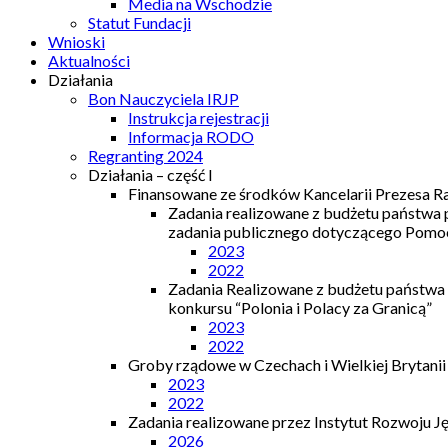
Media na Wschodzie
Statut Fundacji
Wnioski
Aktualności
Działania
Bon Nauczyciela IRJP
Instrukcja rejestracji
Informacja RODO
Regranting 2024
Działania – część I
Finansowane ze środków Kancelarii Prezesa R
Zadania realizowane z budżetu państwa
zadania publicznego dotyczącego Pomocy
2023
2022
Zadania Realizowane z budżetu państwa
konkursu “Polonia i Polacy za Granicą”
2023
2022
Groby rządowe w Czechach i Wielkiej Brytanii
2023
2022
Zadania realizowane przez Instytut Rozwoju J
2026