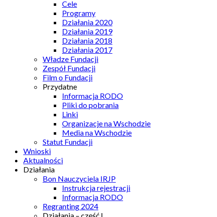
Cele
Programy
Działania 2020
Działania 2019
Działania 2018
Działania 2017
Władze Fundacji
Zespół Fundacji
Film o Fundacji
Przydatne
Informacja RODO
Pliki do pobrania
Linki
Organizacje na Wschodzie
Media na Wschodzie
Statut Fundacji
Wnioski
Aktualności
Działania
Bon Nauczyciela IRJP
Instrukcja rejestracji
Informacja RODO
Regranting 2024
Działania – część I