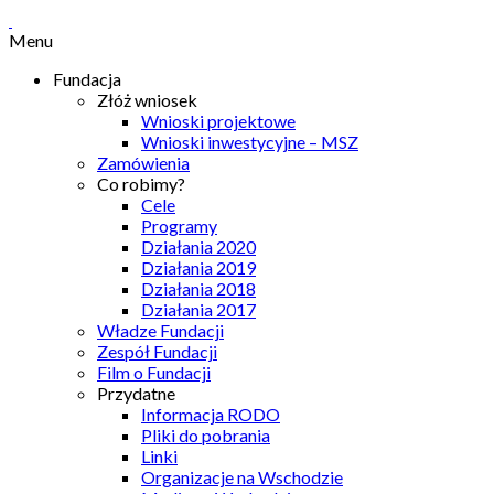
Menu
Fundacja
Złóż wniosek
Wnioski projektowe
Wnioski inwestycyjne – MSZ
Zamówienia
Co robimy?
Cele
Programy
Działania 2020
Działania 2019
Działania 2018
Działania 2017
Władze Fundacji
Zespół Fundacji
Film o Fundacji
Przydatne
Informacja RODO
Pliki do pobrania
Linki
Organizacje na Wschodzie