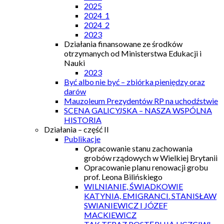
2025
2024_1
2024_2
2023
Działania finansowane ze środków
otrzymanych od Ministerstwa Edukacji i
Nauki
2023
Być albo nie być – zbiórka pieniędzy oraz
darów
Mauzoleum Prezydentów RP na uchodźstwie
SCENA GALICYJSKA – NASZA WSPÓLNA
HISTORIA
Działania – część II
Publikacje
Opracowanie stanu zachowania
grobów rządowych w Wielkiej Brytanii
Opracowanie planu renowacji grobu
prof. Leona Bilińskiego
WILNIANIE, ŚWIADKOWIE
KATYNIA, EMIGRANCI. STANISŁAW
SWIANIEWICZ I JÓZEF
MACKIEWICZ