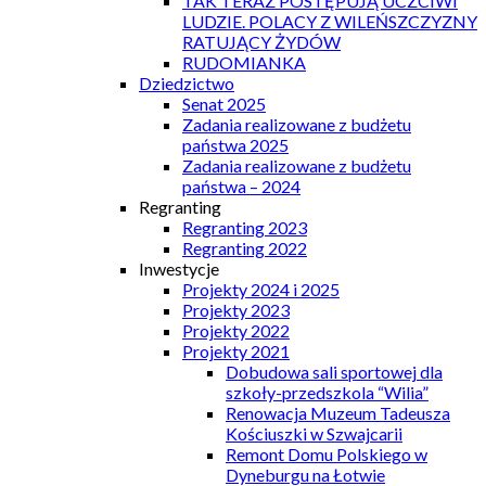
TAK TERAZ POSTĘPUJĄ UCZCIWI
LUDZIE. POLACY Z WILEŃSZCZYZNY
RATUJĄCY ŻYDÓW
RUDOMIANKA
Dziedzictwo
Senat 2025
Zadania realizowane z budżetu
państwa 2025
Zadania realizowane z budżetu
państwa – 2024
Regranting
Regranting 2023
Regranting 2022
Inwestycje
Projekty 2024 i 2025
Projekty 2023
Projekty 2022
Projekty 2021
Dobudowa sali sportowej dla
szkoły-przedszkola “Wilia”
Renowacja Muzeum Tadeusza
Kościuszki w Szwajcarii
Remont Domu Polskiego w
Dyneburgu na Łotwie