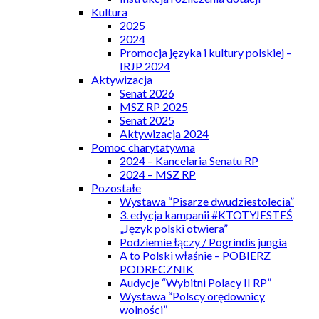
Kultura
2025
2024
Promocja języka i kultury polskiej –
IRJP 2024
Aktywizacja
Senat 2026
MSZ RP 2025
Senat 2025
Aktywizacja 2024
Pomoc charytatywna
2024 – Kancelaria Senatu RP
2024 – MSZ RP
Pozostałe
Wystawa “Pisarze dwudziestolecia”
3. edycja kampanii #KTOTYJESTEŚ
„Język polski otwiera”
Podziemie łączy / Pogrindis jungia
A to Polski właśnie – POBIERZ
PODRECZNIK
Audycje “Wybitni Polacy II RP”
Wystawa “Polscy orędownicy
wolności”