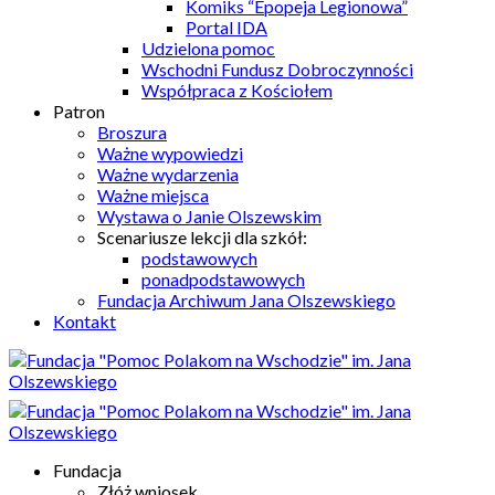
Komiks “Epopeja Legionowa”
Portal IDA
Udzielona pomoc
Wschodni Fundusz Dobroczynności
Współpraca z Kościołem
Patron
Broszura
Ważne wypowiedzi
Ważne wydarzenia
Ważne miejsca
Wystawa o Janie Olszewskim
Scenariusze lekcji dla szkół:
podstawowych
ponadpodstawowych
Fundacja Archiwum Jana Olszewskiego
Kontakt
Fundacja
Złóż wniosek