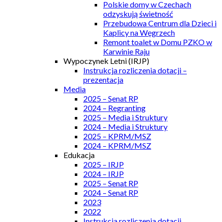
Polskie domy w Czechach
odzyskują świetność
Przebudowa Centrum dla Dzieci i
Kaplicy na Węgrzech
Remont toalet w Domu PZKO w
Karwinie Raju
Wypoczynek Letni (IRJP)
Instrukcja rozliczenia dotacji –
prezentacja
Media
2025 – Senat RP
2024 – Regranting
2025 – Media i Struktury
2024 – Media i Struktury
2025 – KPRM/MSZ
2024 – KPRM/MSZ
Edukacja
2025 – IRJP
2024 – IRJP
2025 – Senat RP
2024 – Senat RP
2023
2022
Instrukcja rozliczenia dotacji