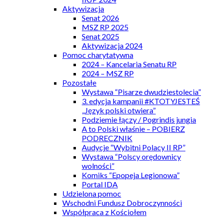
Aktywizacja
Senat 2026
MSZ RP 2025
Senat 2025
Aktywizacja 2024
Pomoc charytatywna
2024 – Kancelaria Senatu RP
2024 – MSZ RP
Pozostałe
Wystawa “Pisarze dwudziestolecia”
3. edycja kampanii #KTOTYJESTEŚ
„Język polski otwiera”
Podziemie łączy / Pogrindis jungia
A to Polski właśnie – POBIERZ
PODRECZNIK
Audycje “Wybitni Polacy II RP”
Wystawa “Polscy orędownicy
wolności”
Komiks “Epopeja Legionowa”
Portal IDA
Udzielona pomoc
Wschodni Fundusz Dobroczynności
Współpraca z Kościołem