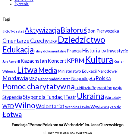
Życzenia
Tagi
Białoruś
Aktywizacja
Bon Pierwszaka
#KtoTyJesteś
Dziedzictwo
Czechy
Cmentarze
DKP
Edukacja
Historia
Francja
Inwestycje
Filmy dokumentalne
IDA
Kultura
KPRM
Kazachstan
Koncert
Kurier
Jan Paweł II
Litwa
Media
Ministerstwo Edukacji Narodowej
Wileński
Mołdawia
Polska
Niepodległa
MSZ
Nabór
Naddniestrze
Pomoc charytatywna
Regranting
Rosja
Publikacja
Ukraina
Stypendia Fundacji
Stypendia
Teatr
Warsztaty
Wilno
WFD
Wolontariat
Wystawa
Wspólna Ławka
Zaolzie
Łotwa
Fundacja “Pomoc Polakom na Wschodzie” im. Jana Olszewskiego
ul. Jazdów 10A
00-467 Warszawa