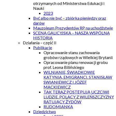
otrzymanych od Ministerstwa Edukacji i
Nauki
2023
Być albo nie być – zbiórka pieniędzy oraz
darów
Mauzoleum Prezydentów RP na uchodźstwie
SCENA GALICYJSKA – NASZA WSPÓLNA
HISTORIA
Działania – część II
Publikacje
Opracowanie stanu zachowania
grobów rządowych w Wielkiej Brytanii
Opracowanie planu renowacji grobu
prof. Leona Bilińskiego
WILNIANIE, ŚWIADKOWIE
KATYNIA, EMIGRANCI. STANISŁAW
SWIANIEWICZ I JÓZEF
MACKIEWICZ
TAK TERAZ POSTĘPUJĄ UCZCIWI
LUDZIE. POLACY Z WILEŃSZCZYZNY
RATUJĄCY ŻYDÓW
RUDOMIANKA
Dziedzictwo