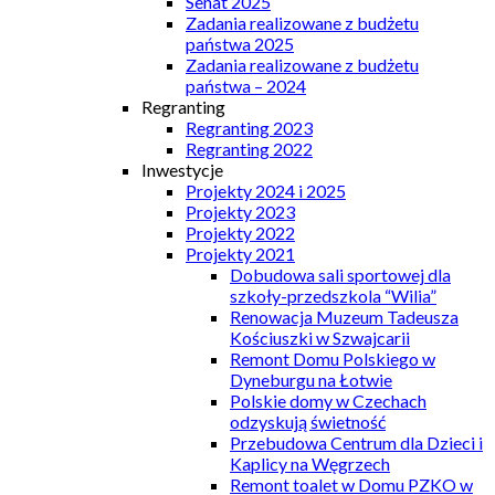
Senat 2025
Zadania realizowane z budżetu
państwa 2025
Zadania realizowane z budżetu
państwa – 2024
Regranting
Regranting 2023
Regranting 2022
Inwestycje
Projekty 2024 i 2025
Projekty 2023
Projekty 2022
Projekty 2021
Dobudowa sali sportowej dla
szkoły-przedszkola “Wilia”
Renowacja Muzeum Tadeusza
Kościuszki w Szwajcarii
Remont Domu Polskiego w
Dyneburgu na Łotwie
Polskie domy w Czechach
odzyskują świetność
Przebudowa Centrum dla Dzieci i
Kaplicy na Węgrzech
Remont toalet w Domu PZKO w