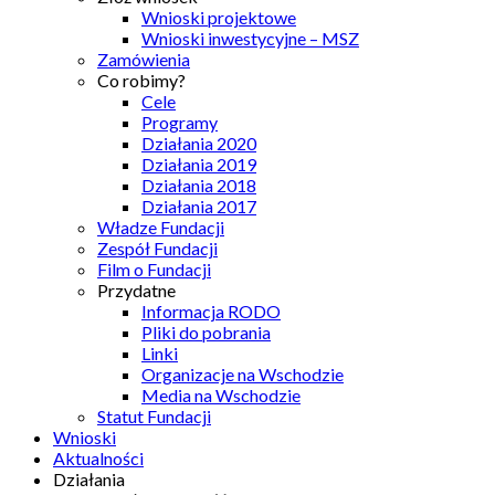
Wnioski projektowe
Wnioski inwestycyjne – MSZ
Zamówienia
Co robimy?
Cele
Programy
Działania 2020
Działania 2019
Działania 2018
Działania 2017
Władze Fundacji
Zespół Fundacji
Film o Fundacji
Przydatne
Informacja RODO
Pliki do pobrania
Linki
Organizacje na Wschodzie
Media na Wschodzie
Statut Fundacji
Wnioski
Aktualności
Działania