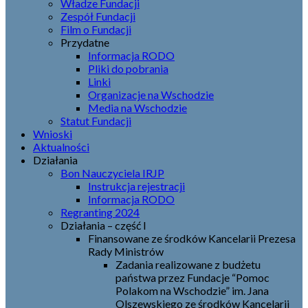
Władze Fundacji
Zespół Fundacji
Film o Fundacji
Przydatne
Informacja RODO
Pliki do pobrania
Linki
Organizacje na Wschodzie
Media na Wschodzie
Statut Fundacji
Wnioski
Aktualności
Działania
Bon Nauczyciela IRJP
Instrukcja rejestracji
Informacja RODO
Regranting 2024
Działania – część I
Finansowane ze środków Kancelarii Prezesa
Rady Ministrów
Zadania realizowane z budżetu
państwa przez Fundacje “Pomoc
Polakom na Wschodzie” im. Jana
Olszewskiego ze środków Kancelarii