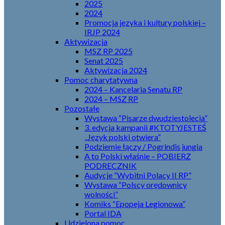
2025
2024
Promocja języka i kultury polskiej –
IRJP 2024
Aktywizacja
MSZ RP 2025
Senat 2025
Aktywizacja 2024
Pomoc charytatywna
2024 – Kancelaria Senatu RP
2024 – MSZ RP
Pozostałe
Wystawa “Pisarze dwudziestolecia”
3. edycja kampanii #KTOTYJESTEŚ
„Język polski otwiera”
Podziemie łączy / Pogrindis jungia
A to Polski właśnie – POBIERZ
PODRECZNIK
Audycje “Wybitni Polacy II RP”
Wystawa “Polscy orędownicy
wolności”
Komiks “Epopeja Legionowa”
Portal IDA
Udzielona pomoc