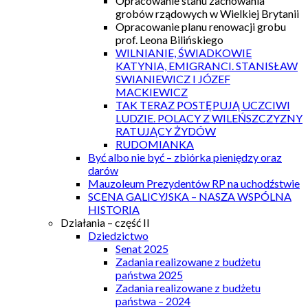
Opracowanie stanu zachowania
grobów rządowych w Wielkiej Brytanii
Opracowanie planu renowacji grobu
prof. Leona Bilińskiego
WILNIANIE, ŚWIADKOWIE
KATYNIA, EMIGRANCI. STANISŁAW
SWIANIEWICZ I JÓZEF
MACKIEWICZ
TAK TERAZ POSTĘPUJĄ UCZCIWI
LUDZIE. POLACY Z WILEŃSZCZYZNY
RATUJĄCY ŻYDÓW
RUDOMIANKA
Być albo nie być – zbiórka pieniędzy oraz
darów
Mauzoleum Prezydentów RP na uchodźstwie
SCENA GALICYJSKA – NASZA WSPÓLNA
HISTORIA
Działania – część II
Dziedzictwo
Senat 2025
Zadania realizowane z budżetu
państwa 2025
Zadania realizowane z budżetu
państwa – 2024