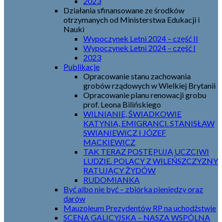
2023
Działania sfinansowane ze środków
otrzymanych od Ministerstwa Edukacji i
Nauki
Wypoczynek Letni 2024 – część II
Wypoczynek Letni 2024 – część I
2023
Publikacje
Opracowanie stanu zachowania
grobów rządowych w Wielkiej Brytanii
Opracowanie planu renowacji grobu
prof. Leona Bilińskiego
WILNIANIE, ŚWIADKOWIE
KATYNIA, EMIGRANCI. STANISŁAW
SWIANIEWICZ I JÓZEF
MACKIEWICZ
TAK TERAZ POSTĘPUJĄ UCZCIWI
LUDZIE. POLACY Z WILEŃSZCZYZNY
RATUJĄCY ŻYDÓW
RUDOMIANKA
Być albo nie być – zbiórka pieniędzy oraz
darów
Mauzoleum Prezydentów RP na uchodźstwie
SCENA GALICYJSKA – NASZA WSPÓLNA