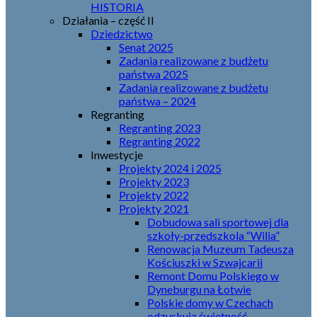
HISTORIA
Działania – część II
Dziedzictwo
Senat 2025
Zadania realizowane z budżetu
państwa 2025
Zadania realizowane z budżetu
państwa – 2024
Regranting
Regranting 2023
Regranting 2022
Inwestycje
Projekty 2024 i 2025
Projekty 2023
Projekty 2022
Projekty 2021
Dobudowa sali sportowej dla
szkoły-przedszkola “Wilia”
Renowacja Muzeum Tadeusza
Kościuszki w Szwajcarii
Remont Domu Polskiego w
Dyneburgu na Łotwie
Polskie domy w Czechach
odzyskują świetność