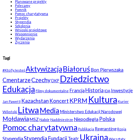
Planowane projekty
Polecamy
Pomnik
Pomoc charytatywna
Projekty
Stypendia
Szkolenia
Wnioski projektowe
Wspomnienie
Wydarzenia
Życzenia
Tagi
Białoruś
Aktywizacja
Bon Pierwszaka
#KtoTyJesteś
Dziedzictwo
Czechy
Cmentarze
DKP
Edukacja
Historia
Francja
Inwestycje
Filmy dokumentalne
IDA
Kultura
KPRM
Kazachstan
Koncert
Kurier
Jan Paweł II
Litwa
Media
Ministerstwo Edukacji Narodowej
Wileński
Mołdawia
Polska
Niepodległa
MSZ
Nabór
Naddniestrze
Pomoc charytatywna
Regranting
Rosja
Publikacja
Ukraina
Stypendia Fundacji
Stypendia
Teatr
Warsztaty