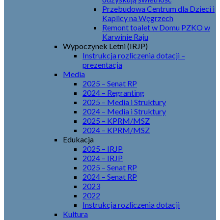
Przebudowa Centrum dla Dzieci i
Kaplicy na Węgrzech
Remont toalet w Domu PZKO w
Karwinie Raju
Wypoczynek Letni (IRJP)
Instrukcja rozliczenia dotacji –
prezentacja
Media
2025 – Senat RP
2024 – Regranting
2025 – Media i Struktury
2024 – Media i Struktury
2025 – KPRM/MSZ
2024 – KPRM/MSZ
Edukacja
2025 – IRJP
2024 – IRJP
2025 – Senat RP
2024 – Senat RP
2023
2022
Instrukcja rozliczenia dotacji
Kultura