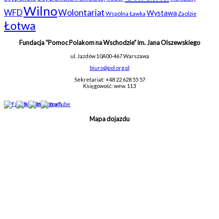
Wilno
WFD
Wolontariat
Wystawa
Wspólna Ławka
Zaolzie
Łotwa
Fundacja “Pomoc Polakom na Wschodzie” im. Jana Olszewskiego
ul. Jazdów 10A
00-467 Warszawa
biuro@pol.org.pl
Sekretariat: +48 22 628 55 57
Księgowość: wew. 113
Mapa dojazdu