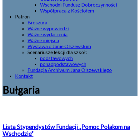
Wschodni Fundusz Dobroczynności
Współpraca z Kościołem
Patron
Broszura
Ważne wypowiedzi
Ważne wydarzenia
Ważne miejsca
Wystawa o Janie Olszewskim
Scenariusze lekcji dla szkół:
podstawowych
ponadpodstawowych
Fundacja Archiwum Jana Olszewskiego
Kontakt
Bułgaria
Lista Stypendystów Fundacji „Pomoc Polakom na
Wschodzie”