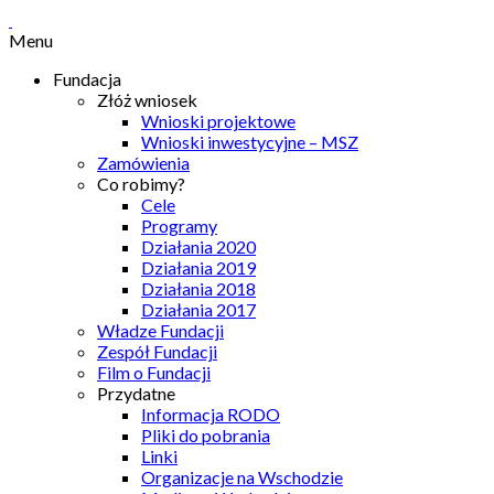
Menu
Fundacja
Złóż wniosek
Wnioski projektowe
Wnioski inwestycyjne – MSZ
Zamówienia
Co robimy?
Cele
Programy
Działania 2020
Działania 2019
Działania 2018
Działania 2017
Władze Fundacji
Zespół Fundacji
Film o Fundacji
Przydatne
Informacja RODO
Pliki do pobrania
Linki
Organizacje na Wschodzie