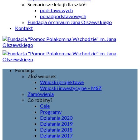
Scenariusze lekcji dla szkół:
podstawowych
ponadpodstawowych
Fundacja Archiwum Jana Olszewskiego
Kontakt
Fundacja
Złóż wniosek
Wnioski projektowe
Wnioski inwestycyjne – MSZ
Zamówienia
Co robimy?
Cele
Programy
Działania 2020
Działania 2019
Działania 2018
Działania 2017