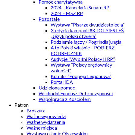
Pomoc charytatywna
2024 – Kancelaria Senatu RP
2024 – MSZ RP
Pozostałe
Wystawa “Pisarze dwudziestolecia”
3. edycja kampanii #KTOTYJESTEŚ
„Język polski otwiera”
Podziemie łączy / Pogrindis jungia
A to Polski właśnie – POBIERZ
PODRECZNIK
Audycje “Wybitni Polacy II RP”
Wystawa “Polscy orędownicy
wolności”
Komiks “Epopeja Legionowa”
Portal IDA
Udzielona pomoc
Wschodni Fundusz Dobroczynności
Współpraca z Kościołem
Patron
Broszura
Ważne wypowiedzi
Ważne wydarzenia
Ważne miejsca
Wystawa o Janie Olszewskim