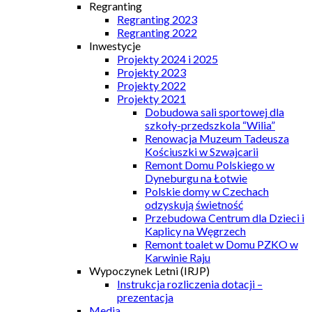
Regranting
Regranting 2023
Regranting 2022
Inwestycje
Projekty 2024 i 2025
Projekty 2023
Projekty 2022
Projekty 2021
Dobudowa sali sportowej dla
szkoły-przedszkola “Wilia”
Renowacja Muzeum Tadeusza
Kościuszki w Szwajcarii
Remont Domu Polskiego w
Dyneburgu na Łotwie
Polskie domy w Czechach
odzyskują świetność
Przebudowa Centrum dla Dzieci i
Kaplicy na Węgrzech
Remont toalet w Domu PZKO w
Karwinie Raju
Wypoczynek Letni (IRJP)
Instrukcja rozliczenia dotacji –
prezentacja
Media