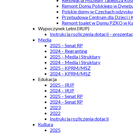
Renowacja Muzeum Tadeusza Kości
Remont Domu Polskiego w Dynebu
Polskie domy w Czechach odzyskuj
Przebudowa Centrum dla Dzieci i 
Remont toalet w Domu PZKO w Kar
Wypoczynek Letni (IRJP)
Instrukcja rozliczenia dotacji – prezentac
Media
2025 – Senat RP
2024 – Regranting
2025 – Media i Struktury
2024 – Media i Struktury
2025 – KPRM/MSZ
2024 – KPRM/MSZ
Edukacja
2025 – IRJP
2024 – IRJP
2025 – Senat RP
2024 – Senat RP
2023
2022
Instrukcja rozliczenia dotacji
Kultura
2025