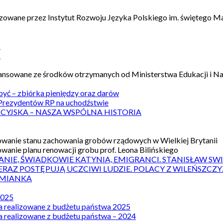
izowane przez Instytut Rozwoju Języka Polskiego im. świętego M
1
2
nansowane ze środków otrzymanych od Ministerstwa Edukacji i N
 być – zbiórka pieniędzy oraz darów
rezydentów RP na uchodźstwie
ICYJSKA – NASZA WSPÓLNA HISTORIA
wanie stanu zachowania grobów rządowych w Wielkiej Brytanii
wanie planu renowacji grobu prof. Leona Bilińskiego
ANIE, ŚWIADKOWIE KATYNIA, EMIGRANCI. STANISŁAW SW
ERAZ POSTĘPUJĄ UCZCIWI LUDZIE. POLACY Z WILEŃSZC
MIANKA
2025
a realizowane z budżetu państwa 2025
a realizowane z budżetu państwa – 2024