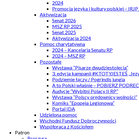
2024
Promocja języka i kultury polskiej – IRJ
Aktywizacja
Senat 2026
MSZ RP 2025
Senat 2025
Aktywizacja 2024
Pomoc charytatywna
2024 – Kancelaria Senatu RP
2024 – MSZ RP
Pozostałe
Wystawa “Pisarze dwudziestolecia”
3. edycja kampanii #KTOTYJESTEŚ „Języ
Podziemie łączy / Pogrindis jungia
A to Polski właśnie – POBIERZ PODRE
Audycje “Wybitni Polacy II RP”
Wystawa “Polscy orędownicy wolności”
Komiks “Epopeja Legionowa”
Portal IDA
Udzielona pomoc
Wschodni Fundusz Dobroczynności
Współpraca z Kościołem
Patron
Broszura