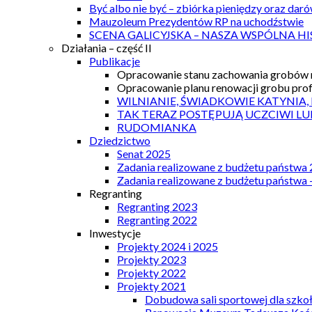
Być albo nie być – zbiórka pieniędzy oraz dar
Mauzoleum Prezydentów RP na uchodźstwie
SCENA GALICYJSKA – NASZA WSPÓLNA HI
Działania – część II
Publikacje
Opracowanie stanu zachowania grobów r
Opracowanie planu renowacji grobu prof.
WILNIANIE, ŚWIADKOWIE KATYNIA,
TAK TERAZ POSTĘPUJĄ UCZCIWI LU
RUDOMIANKA
Dziedzictwo
Senat 2025
Zadania realizowane z budżetu państwa
Zadania realizowane z budżetu państwa 
Regranting
Regranting 2023
Regranting 2022
Inwestycje
Projekty 2024 i 2025
Projekty 2023
Projekty 2022
Projekty 2021
Dobudowa sali sportowej dla szkoł