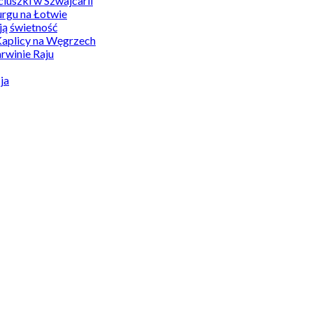
uszki w Szwajcarii
rgu na Łotwie
ą świetność
Kaplicy na Węgrzech
winie Raju
ja