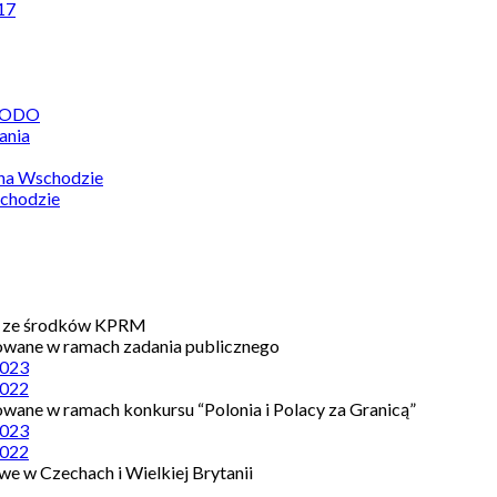
17
 RODO
ania
 na Wschodzie
chodzie
e ze środków KPRM
owane w ramach zadania publicznego
023
022
owane w ramach konkursu “Polonia i Polacy za Granicą”
023
022
e w Czechach i Wielkiej Brytanii