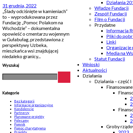
Działania 20
31 grudnia, 2022
Władze Fundacji
„Ślady odciśnięte w kamieniach”
Zespół Fundacji
to – wyprodukowana przez
Film o Fundacji
Fundację „Pomoc Polakom na
Przydatne
Wschodzie” – dokumentalna
Informacja
opowieść o cmentarzu wojennym
Pliki do pobr
w Gułabułag, przedstawiona z
Linki
perspektywy Uzbeka,
Organizacje
mieszkańca wsi znajdującej
Media na Ws
niedaleko granicy...
Statut Fundacji
Wnioski
Wyszukaj
Aktualności
Działania
Działania – część I
Finansowan
Finans
Kategorie
2
Bez kategorii
2
Informacje organizacyjne
Finans
Kondolencje
Partnerzy
2
Planowane projekty
2
Polecamy
Pomnik
Groby rządow
Pomoc charytatywna
2023
Projekty