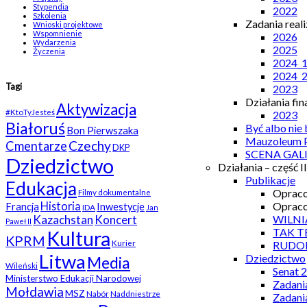
Stypendia
2022
Szkolenia
Zadania real
Wnioski projektowe
Wspomnienie
2026
Wydarzenia
2025
Życzenia
2024_
2024_
Tagi
2023
Działania fi
Aktywizacja
#KtoTyJesteś
2023
Białoruś
Być albo nie
Bon Pierwszaka
Mauzoleum P
Czechy
Cmentarze
DKP
SCENA GAL
Dziedzictwo
Działania – część II
Publikacje
Edukacja
Opraco
Filmy dokumentalne
Opraco
Historia
Francja
Inwestycje
IDA
Jan
WILNI
Kazachstan
Koncert
Paweł II
TAK T
Kultura
KPRM
Kurier
RUDO
Litwa
Dziedzictwo
Media
Wileński
Senat 
Ministerstwo Edukacji Narodowej
Zadani
Mołdawia
MSZ
Nabór
Naddniestrze
Zadani