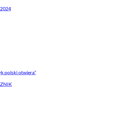
P 2024
k polski otwiera”
CZNIK