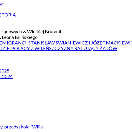
ów
STORIA
ządowych w Wielkiej Brytanii
 Leona Bilińskiego
 EMIGRANCI. STANISŁAW SWIANIEWICZ I JÓZEF MACKIEWI
DZIE. POLACY Z WILEŃSZCZYZNY RATUJĄCY ŻYDÓW
 2025
– 2024
y-przedszkola “Wilia”