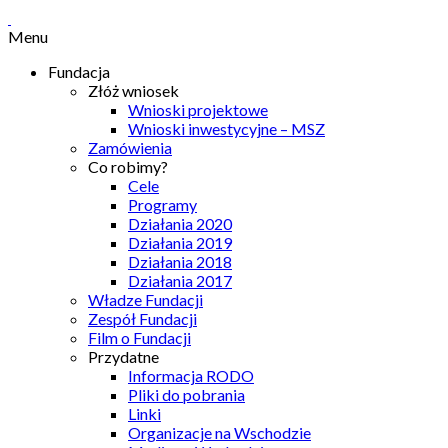
Menu
Fundacja
Złóż wniosek
Wnioski projektowe
Wnioski inwestycyjne – MSZ
Zamówienia
Co robimy?
Cele
Programy
Działania 2020
Działania 2019
Działania 2018
Działania 2017
Władze Fundacji
Zespół Fundacji
Film o Fundacji
Przydatne
Informacja RODO
Pliki do pobrania
Linki
Organizacje na Wschodzie