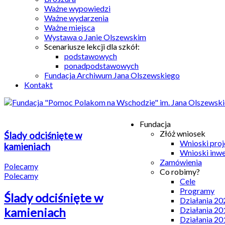
Ważne wypowiedzi
Ważne wydarzenia
Ważne miejsca
Wystawa o Janie Olszewskim
Scenariusze lekcji dla szkół:
podstawowych
ponadpodstawowych
Fundacja Archiwum Jana Olszewskiego
Kontakt
Fundacja
Złóż wniosek
Ślady odciśnięte w
Wnioski pro
kamieniach
Wnioski inw
Zamówienia
Polecamy
Co robimy?
Polecamy
Cele
Programy
Ślady odciśnięte w
Działania 20
Działania 20
kamieniach
Działania 20