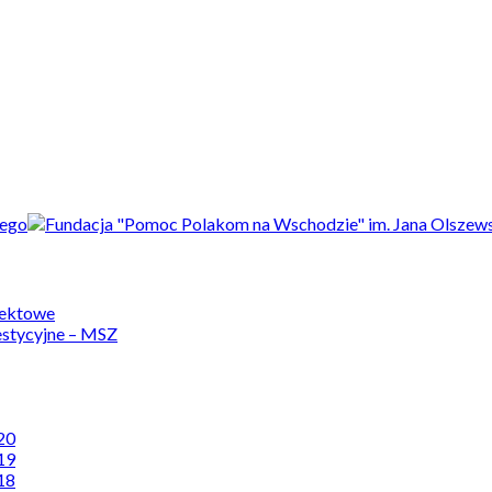
jektowe
estycyjne – MSZ
20
19
18