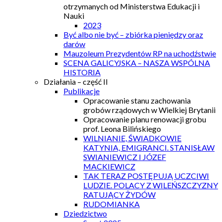
otrzymanych od Ministerstwa Edukacji i
Nauki
2023
Być albo nie być – zbiórka pieniędzy oraz
darów
Mauzoleum Prezydentów RP na uchodźstwie
SCENA GALICYJSKA – NASZA WSPÓLNA
HISTORIA
Działania – część II
Publikacje
Opracowanie stanu zachowania
grobów rządowych w Wielkiej Brytanii
Opracowanie planu renowacji grobu
prof. Leona Bilińskiego
WILNIANIE, ŚWIADKOWIE
KATYNIA, EMIGRANCI. STANISŁAW
SWIANIEWICZ I JÓZEF
MACKIEWICZ
TAK TERAZ POSTĘPUJĄ UCZCIWI
LUDZIE. POLACY Z WILEŃSZCZYZNY
RATUJĄCY ŻYDÓW
RUDOMIANKA
Dziedzictwo