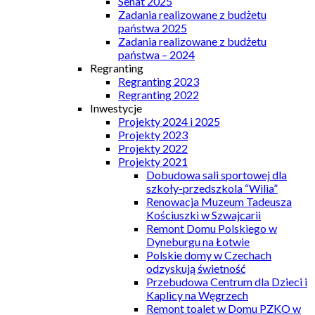
Senat 2025
Zadania realizowane z budżetu
państwa 2025
Zadania realizowane z budżetu
państwa – 2024
Regranting
Regranting 2023
Regranting 2022
Inwestycje
Projekty 2024 i 2025
Projekty 2023
Projekty 2022
Projekty 2021
Dobudowa sali sportowej dla
szkoły-przedszkola “Wilia”
Renowacja Muzeum Tadeusza
Kościuszki w Szwajcarii
Remont Domu Polskiego w
Dyneburgu na Łotwie
Polskie domy w Czechach
odzyskują świetność
Przebudowa Centrum dla Dzieci i
Kaplicy na Węgrzech
Remont toalet w Domu PZKO w