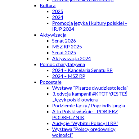
Kultura
2025
2024
Promocja języka i kultury polskiej –
IRJP 2024
Aktywizacja
Senat 2026
MSZ RP 2025
Senat 2025
Aktywizacja 2024
Pomoc charytatywna
2024 – Kancelaria Senatu RP
2024 – MSZ RP
Pozostałe
Wystawa “Pisarze dwudziestolecia”
3. edycja kampanii #KTOTYJESTEŚ
„Język polski otwiera”
Podziemie łączy / Pogrindis jungia
A to Polski właśnie – POBIERZ
PODRECZNIK
Audycje “Wybitni Polacy II RP”
Wystawa “Polscy orędownicy
wolności”