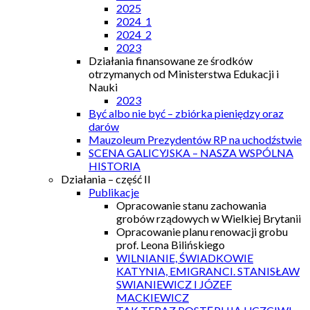
2025
2024_1
2024_2
2023
Działania finansowane ze środków
otrzymanych od Ministerstwa Edukacji i
Nauki
2023
Być albo nie być – zbiórka pieniędzy oraz
darów
Mauzoleum Prezydentów RP na uchodźstwie
SCENA GALICYJSKA – NASZA WSPÓLNA
HISTORIA
Działania – część II
Publikacje
Opracowanie stanu zachowania
grobów rządowych w Wielkiej Brytanii
Opracowanie planu renowacji grobu
prof. Leona Bilińskiego
WILNIANIE, ŚWIADKOWIE
KATYNIA, EMIGRANCI. STANISŁAW
SWIANIEWICZ I JÓZEF
MACKIEWICZ