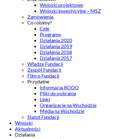
Wnioski projektowe
Wnioski inwestycyjne – MSZ
Zamówienia
Co robimy?
Cele
Programy
Działania 2020
Działania 2019
Działania 2018
Działania 2017
Władze Fundacji
Zespół Fundacji
Film o Fundacji
Przydatne
Informacja RODO
Pliki do pobrania
Linki
Organizacje na Wschodzie
Media na Wschodzie
Statut Fundacji
Wnioski
Aktualności
Działania