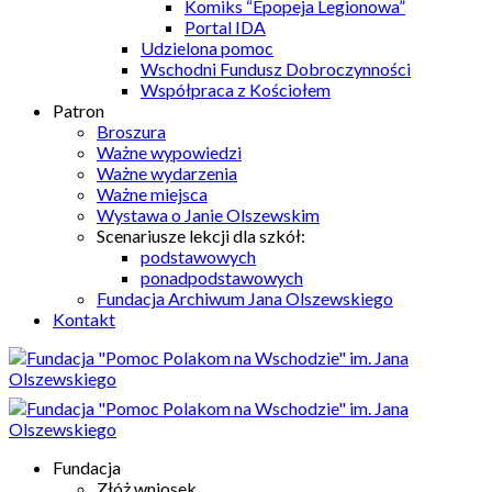
Komiks “Epopeja Legionowa”
Portal IDA
Udzielona pomoc
Wschodni Fundusz Dobroczynności
Współpraca z Kościołem
Patron
Broszura
Ważne wypowiedzi
Ważne wydarzenia
Ważne miejsca
Wystawa o Janie Olszewskim
Scenariusze lekcji dla szkół:
podstawowych
ponadpodstawowych
Fundacja Archiwum Jana Olszewskiego
Kontakt
Fundacja
Złóż wniosek