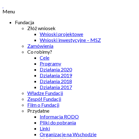
Menu
Fundacja
Złóż wniosek
Wnioski projektowe
Wnioski inwestycyjne – MSZ
Zamówienia
Co robimy?
Cele
Programy
Działania 2020
Działania 2019
Działania 2018
Działania 2017
Władze Fundacji
Zespół Fundacji
Film o Fundacji
Przydatne
Informacja RODO
Pliki do pobrania
Linki
Organizacje na Wschodzie