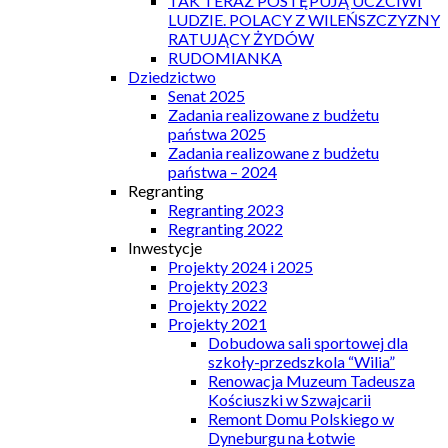
TAK TERAZ POSTĘPUJĄ UCZCIWI
LUDZIE. POLACY Z WILEŃSZCZYZNY
RATUJĄCY ŻYDÓW
RUDOMIANKA
Dziedzictwo
Senat 2025
Zadania realizowane z budżetu
państwa 2025
Zadania realizowane z budżetu
państwa – 2024
Regranting
Regranting 2023
Regranting 2022
Inwestycje
Projekty 2024 i 2025
Projekty 2023
Projekty 2022
Projekty 2021
Dobudowa sali sportowej dla
szkoły-przedszkola “Wilia”
Renowacja Muzeum Tadeusza
Kościuszki w Szwajcarii
Remont Domu Polskiego w
Dyneburgu na Łotwie