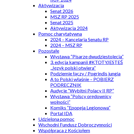
Aktywizacja
Senat 2026
MSZ RP 2025
Senat 2025
Aktywizacja 2024
Pomoc charytatywna
2024 – Kancelaria Senatu RP
2024 – MSZ RP
Pozostałe
Wystawa “Pisarze dwudziestolecia”
3. edycja kampanii #KTOTYJESTEŚ
„Język polski otwiera”
Podziemie łączy / Pogrindis jungia
A to Polski właśnie – POBIERZ
PODRECZNIK
Audycje “Wybitni Polacy II RP”
Wystawa “Polscy orędownicy
wolności”
Komiks “Epopeja Legionowa”
Portal IDA
Udzielona pomoc
Wschodni Fundusz Dobroczynności
Współpraca z Kościołem