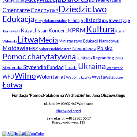
Bon Pierwszaka
#KtoTyJesteś
Dziedzictwo
Czechy
Cmentarze
DKP
Edukacja
Historia
Francja
Inwestycje
Filmy dokumentalne
IDA
Kultura
KPRM
Kazachstan
Koncert
Kurier
Jan Paweł II
Litwa
Media
Ministerstwo Edukacji Narodowej
Wileński
Mołdawia
Polska
Niepodległa
MSZ
Nabór
Naddniestrze
Pomoc charytatywna
Regranting
Rosja
Publikacja
Ukraina
Stypendia Fundacji
Stypendia
Teatr
Warsztaty
Wilno
WFD
Wolontariat
Wystawa
Wspólna Ławka
Zaolzie
Łotwa
Fundacja “Pomoc Polakom na Wschodzie” im. Jana Olszewskiego
ul. Jazdów 10A
00-467 Warszawa
biuro@pol.org.pl
Sekretariat: +48 22 628 55 57
Księgowość: wew. 113