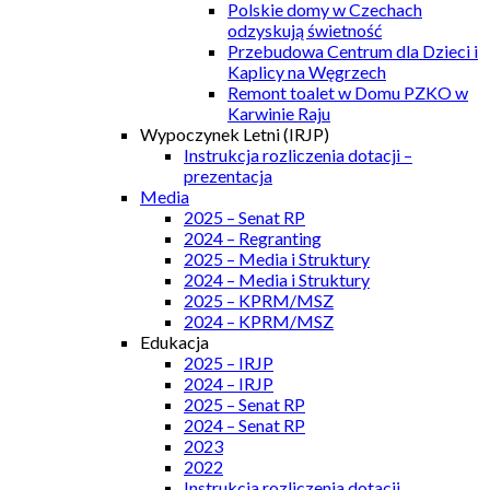
Polskie domy w Czechach
odzyskują świetność
Przebudowa Centrum dla Dzieci i
Kaplicy na Węgrzech
Remont toalet w Domu PZKO w
Karwinie Raju
Wypoczynek Letni (IRJP)
Instrukcja rozliczenia dotacji –
prezentacja
Media
2025 – Senat RP
2024 – Regranting
2025 – Media i Struktury
2024 – Media i Struktury
2025 – KPRM/MSZ
2024 – KPRM/MSZ
Edukacja
2025 – IRJP
2024 – IRJP
2025 – Senat RP
2024 – Senat RP
2023
2022
Instrukcja rozliczenia dotacji