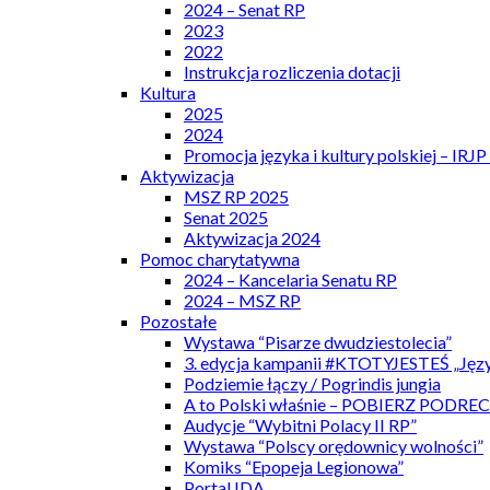
2024 – Senat RP
2023
2022
Instrukcja rozliczenia dotacji
Kultura
2025
2024
Promocja języka i kultury polskiej – IRJ
Aktywizacja
MSZ RP 2025
Senat 2025
Aktywizacja 2024
Pomoc charytatywna
2024 – Kancelaria Senatu RP
2024 – MSZ RP
Pozostałe
Wystawa “Pisarze dwudziestolecia”
3. edycja kampanii #KTOTYJESTEŚ „Języ
Podziemie łączy / Pogrindis jungia
A to Polski właśnie – POBIERZ PODRE
Audycje “Wybitni Polacy II RP”
Wystawa “Polscy orędownicy wolności”
Komiks “Epopeja Legionowa”
Portal IDA