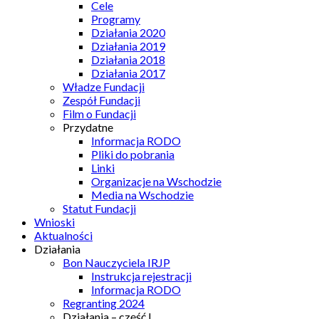
Cele
Programy
Działania 2020
Działania 2019
Działania 2018
Działania 2017
Władze Fundacji
Zespół Fundacji
Film o Fundacji
Przydatne
Informacja RODO
Pliki do pobrania
Linki
Organizacje na Wschodzie
Media na Wschodzie
Statut Fundacji
Wnioski
Aktualności
Działania
Bon Nauczyciela IRJP
Instrukcja rejestracji
Informacja RODO
Regranting 2024
Działania – część I