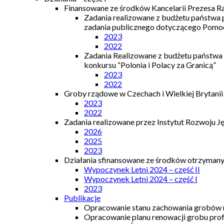
Finansowane ze środków Kancelarii Prezesa R
Zadania realizowane z budżetu państwa
zadania publicznego dotyczącego Pomocy
2023
2022
Zadania Realizowane z budżetu państwa
konkursu “Polonia i Polacy za Granicą”
2023
2022
Groby rządowe w Czechach i Wielkiej Brytanii
2023
2022
Zadania realizowane przez Instytut Rozwoju J
2026
2025
2023
Działania sfinansowane ze środków otrzymanyc
Wypoczynek Letni 2024 – część II
Wypoczynek Letni 2024 – część I
2023
Publikacje
Opracowanie stanu zachowania grobów r
Opracowanie planu renowacji grobu prof.