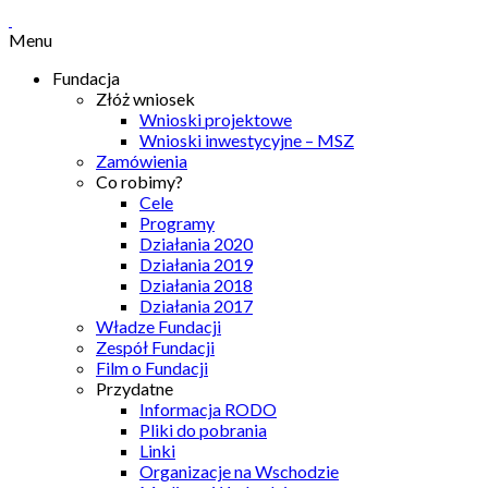
Menu
Fundacja
Złóż wniosek
Wnioski projektowe
Wnioski inwestycyjne – MSZ
Zamówienia
Co robimy?
Cele
Programy
Działania 2020
Działania 2019
Działania 2018
Działania 2017
Władze Fundacji
Zespół Fundacji
Film o Fundacji
Przydatne
Informacja RODO
Pliki do pobrania
Linki
Organizacje na Wschodzie