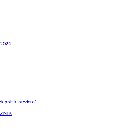
P 2024
k polski otwiera”
CZNIK