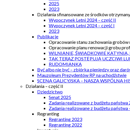
2025
2023
Działania sfinansowane ze środków otrzymanyc
Wypoczynek Letni 2024 – część II
Wypoczynek Letni 2024 – część I
2023
Publikacje
Opracowanie stanu zachowania grobów r
Opracowanie planu renowacji grobu prof.
WILNIANIE, ŚWIADKOWIE KATYNIA,
TAK TERAZ POSTĘPUJĄ UCZCIWI LU
RUDOMIANKA
Być albo nie być – zbiórka pieniędzy oraz dar
Mauzoleum Prezydentów RP na uchodźstwie
SCENA GALICYJSKA – NASZA WSPÓLNA HI
Działania – część II
Dziedzictwo
Senat 2025
Zadania realizowane z budżetu państwa
Zadania realizowane z budżetu państwa 
Regranting
Regranting 2023
Regranting 2022