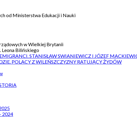
h od Ministerstwa Edukacji i Nauki
ządowych w Wielkiej Brytanii
 Leona Bilińskiego
 EMIGRANCI. STANISŁAW SWIANIEWICZ I JÓZEF MACKIEWI
DZIE. POLACY Z WILEŃSZCZYZNY RATUJĄCY ŻYDÓW
ów
STORIA
 2025
– 2024