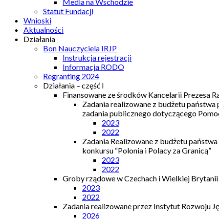
Media na Wschodzie
Statut Fundacji
Wnioski
Aktualności
Działania
Bon Nauczyciela IRJP
Instrukcja rejestracji
Informacja RODO
Regranting 2024
Działania – część I
Finansowane ze środków Kancelarii Prezesa R
Zadania realizowane z budżetu państwa
zadania publicznego dotyczącego Pomocy
2023
2022
Zadania Realizowane z budżetu państwa
konkursu “Polonia i Polacy za Granicą”
2023
2022
Groby rządowe w Czechach i Wielkiej Brytanii
2023
2022
Zadania realizowane przez Instytut Rozwoju J
2026