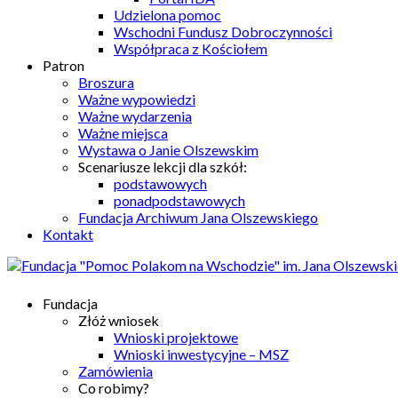
Udzielona pomoc
Wschodni Fundusz Dobroczynności
Współpraca z Kościołem
Patron
Broszura
Ważne wypowiedzi
Ważne wydarzenia
Ważne miejsca
Wystawa o Janie Olszewskim
Scenariusze lekcji dla szkół:
podstawowych
ponadpodstawowych
Fundacja Archiwum Jana Olszewskiego
Kontakt
Fundacja
Złóż wniosek
Wnioski projektowe
Wnioski inwestycyjne – MSZ
Zamówienia
Co robimy?