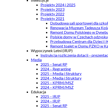
Inwestycje
Projekty 2024 i 2025
Projekty 2023
Projekty 2022
Projekty 2021
Dobudowa sali sportowej dla szkoł
Renowacja Muzeum Tadeusza Kości
Remont Domu Polskiego w Dynebu
Polskie domy w Czechach odzyskuj
Przebudowa Centrum dla Dzieci i 
Remont toalet w Domu PZKO w Kar
Wypoczynek Letni (IRJP)
Instrukcja rozliczenia dotacji – prezentac
Media
2025 – Senat RP
2024 – Regranting
2025 – Media i Struktury
2024 – Media i Struktury
2025 – KPRM/MSZ
2024 – KPRM/MSZ
Edukacja
2025 – IRJP
2024 – IRJP
2025 – Senat RP