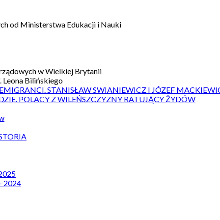
h od Ministerstwa Edukacji i Nauki
ządowych w Wielkiej Brytanii
 Leona Bilińskiego
 EMIGRANCI. STANISŁAW SWIANIEWICZ I JÓZEF MACKIEWI
DZIE. POLACY Z WILEŃSZCZYZNY RATUJĄCY ŻYDÓW
ów
STORIA
 2025
– 2024