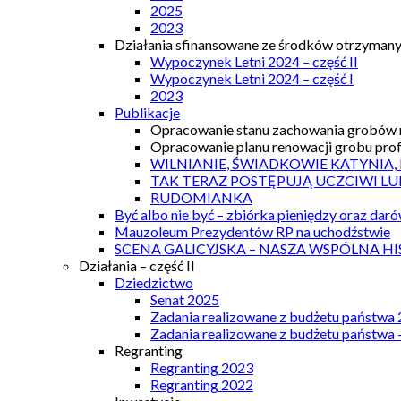
2025
2023
Działania sfinansowane ze środków otrzymanyc
Wypoczynek Letni 2024 – część II
Wypoczynek Letni 2024 – część I
2023
Publikacje
Opracowanie stanu zachowania grobów r
Opracowanie planu renowacji grobu prof.
WILNIANIE, ŚWIADKOWIE KATYNIA,
TAK TERAZ POSTĘPUJĄ UCZCIWI LU
RUDOMIANKA
Być albo nie być – zbiórka pieniędzy oraz dar
Mauzoleum Prezydentów RP na uchodźstwie
SCENA GALICYJSKA – NASZA WSPÓLNA HI
Działania – część II
Dziedzictwo
Senat 2025
Zadania realizowane z budżetu państwa
Zadania realizowane z budżetu państwa 
Regranting
Regranting 2023
Regranting 2022