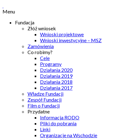
Menu
Fundacja
Złóż wniosek
Wnioski projektowe
Wnioski inwestycyjne – MSZ
Zamówienia
Co robimy?
Cele
Programy
Działania 2020
Działania 2019
Działania 2018
Działania 2017
Władze Fundacji
Zespół Fundacji
Film o Fundacji
Przydatne
Informacja RODO
Pliki do pobrania
Linki
Organizacje na Wschodzie