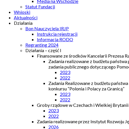
Media na Wschodzie
Statut Fundacji
Wnioski
Aktualności
Działania
Bon Nauczyciela IRJP
Instrukcja rejestracji
Informacja RODO
Regranting 2024
Działania – część I
Finansowane ze środków Kancelarii Prezesa R
Zadania realizowane z budżetu państwa
zadania publicznego dotyczącego Pomocy
2023
2022
Zadania Realizowane z budżetu państwa
konkursu “Polonia i Polacy za Granicą”
2023
2022
Groby rządowe w Czechach i Wielkiej Brytanii
2023
2022
Zadania realizowane przez Instytut Rozwoju J
2026