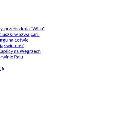
y-przedszkola “Wilia”
uszki w Szwajcarii
rgu na Łotwie
ą świetność
Kaplicy na Węgrzech
winie Raju
ja