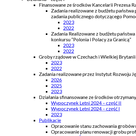
Finansowane ze środków Kancelarii Prezesa R
Zadania realizowane z budżetu państwa
zadania publicznego dotyczącego Pomocy
2023
2022
Zadania Realizowane z budżetu państwa
konkursu “Polonia i Polacy za Granicą”
2023
2022
Groby rządowe w Czechach i Wielkiej Brytanii
2023
2022
Zadania realizowane przez Instytut Rozwoju J
2026
2025
2023
Działania sfinansowane ze środków otrzymanyc
Wypoczynek Letni 2024 – część II
Wypoczynek Letni 2024 – część I
2023
Publikacje
Opracowanie stanu zachowania grobów r
Opracowanie planu renowacji grobu prof.