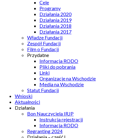
Cele
Programy
Działania 2020
Działania 2019
Działania 2018
Działania 2017
Władze Fundacji
Zespół Fundacji
Film o Fundacji
Przydatne
Informacja RODO
Pliki do pobrania
Linki
Organizacje na Wschodzie
Media na Wschodzie
Statut Fundacji
Wnioski
Aktualności
Działania
Bon Nauczyciela IRJP
Instrukcja rejestracji
Informacja RODO
Regranting 2024
Działania – część I