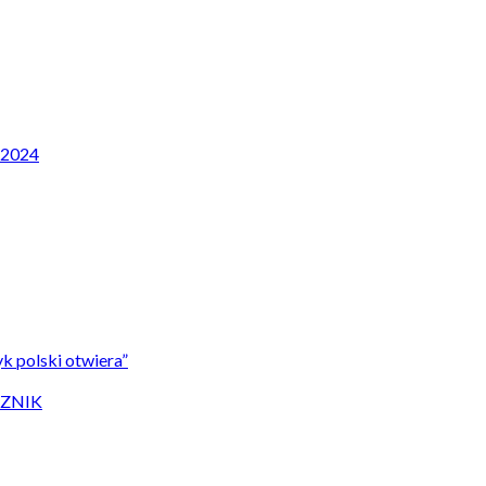
P 2024
k polski otwiera”
CZNIK