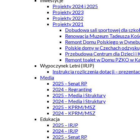
Inwestycje
Projekty 2024 i 2025
Projekty 2023
Projekty 2022
Projekty 2021
Dobudowa sali sportowej dla szkoł
Renowacja Muzeum Tadeusza Kości
Remont Domu Polskiego w Dynebu
Polskie domy w Czechach odzyskuj
Przebudowa Centrum dla Dzieci i 
Remont toalet w Domu PZKO w Kar
Wypoczynek Letni (IRJP)
Instrukcja rozliczenia dotacji – prezentac
Media
2025 – Senat RP
2024 – Regranting
2025 – Media i Struktury
2024 – Media i Struktury
2025 – KPRM/MSZ
2024 – KPRM/MSZ
Edukacja
2025 – IRJP
2024 – IRJP
2025 – Senat RP