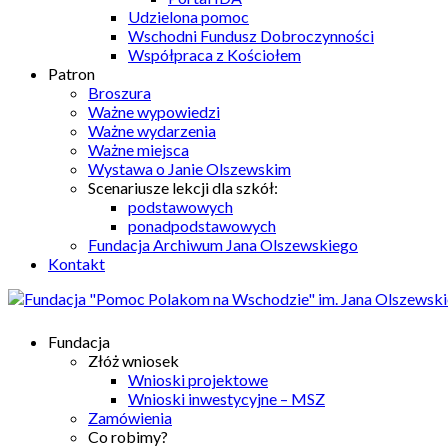
Udzielona pomoc
Wschodni Fundusz Dobroczynności
Współpraca z Kościołem
Patron
Broszura
Ważne wypowiedzi
Ważne wydarzenia
Ważne miejsca
Wystawa o Janie Olszewskim
Scenariusze lekcji dla szkół:
podstawowych
ponadpodstawowych
Fundacja Archiwum Jana Olszewskiego
Kontakt
Fundacja
Złóż wniosek
Wnioski projektowe
Wnioski inwestycyjne – MSZ
Zamówienia
Co robimy?