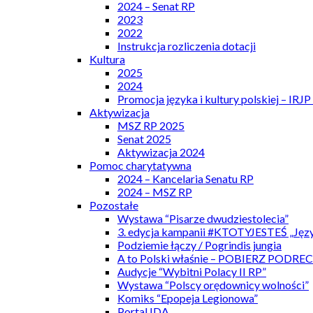
2024 – Senat RP
2023
2022
Instrukcja rozliczenia dotacji
Kultura
2025
2024
Promocja języka i kultury polskiej – IRJ
Aktywizacja
MSZ RP 2025
Senat 2025
Aktywizacja 2024
Pomoc charytatywna
2024 – Kancelaria Senatu RP
2024 – MSZ RP
Pozostałe
Wystawa “Pisarze dwudziestolecia”
3. edycja kampanii #KTOTYJESTEŚ „Języ
Podziemie łączy / Pogrindis jungia
A to Polski właśnie – POBIERZ PODRE
Audycje “Wybitni Polacy II RP”
Wystawa “Polscy orędownicy wolności”
Komiks “Epopeja Legionowa”
Portal IDA