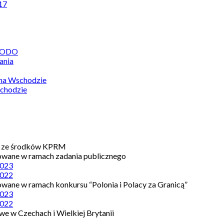
17
 RODO
ania
 na Wschodzie
chodzie
e ze środków KPRM
owane w ramach zadania publicznego
023
022
owane w ramach konkursu “Polonia i Polacy za Granicą”
023
022
e w Czechach i Wielkiej Brytanii