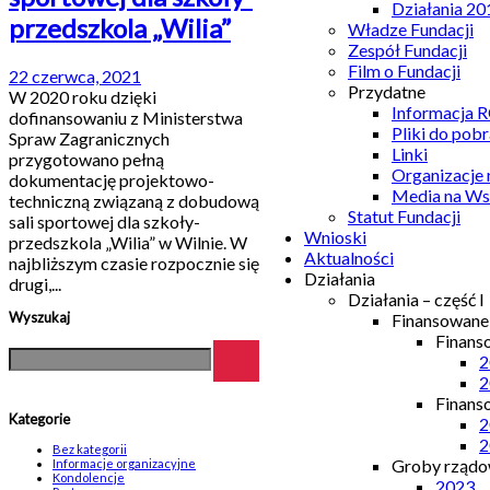
Działania 20
przedszkola „Wilia”
Władze Fundacji
Zespół Fundacji
Film o Fundacji
22 czerwca, 2021
Przydatne
W 2020 roku dzięki
Informacja
dofinansowaniu z Ministerstwa
Pliki do pobr
Spraw Zagranicznych
Linki
przygotowano pełną
Organizacje
dokumentację projektowo-
Media na Ws
techniczną związaną z dobudową
Statut Fundacji
sali sportowej dla szkoły-
Wnioski
przedszkola „Wilia” w Wilnie. W
Aktualności
najbliższym czasie rozpocznie się
Działania
drugi,...
Działania – część I
Wyszukaj
Finansowan
Finans
2
2
Finans
Kategorie
2
2
Bez kategorii
Groby rządow
Informacje organizacyjne
Kondolencje
2023