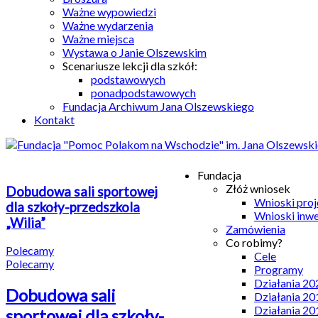
Ważne wypowiedzi
Ważne wydarzenia
Ważne miejsca
Wystawa o Janie Olszewskim
Scenariusze lekcji dla szkół:
podstawowych
ponadpodstawowych
Fundacja Archiwum Jana Olszewskiego
Kontakt
Fundacja
Złóż wniosek
Dobudowa sali sportowej
Wnioski pro
dla szkoły-przedszkola
Wnioski inw
„Wilia”
Zamówienia
Co robimy?
Polecamy
Cele
Polecamy
Programy
Działania 20
Dobudowa sali
Działania 20
Działania 20
sportowej dla szkoły-