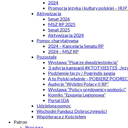
2024
Promocja języka i kultury polskiej – IRJ
Aktywizacja
Senat 2026
MSZ RP 2025
Senat 2025
Aktywizacja 2024
Pomoc charytatywna
2024 – Kancelaria Senatu RP
2024 – MSZ RP
Pozostałe
Wystawa “Pisarze dwudziestolecia”
3. edycja kampanii #KTOTYJESTEŚ „Języ
Podziemie łączy / Pogrindis jungia
A to Polski właśnie – POBIERZ PODRE
Audycje “Wybitni Polacy II RP”
Wystawa “Polscy orędownicy wolności”
Komiks “Epopeja Legionowa”
Portal IDA
Udzielona pomoc
Wschodni Fundusz Dobroczynności
Współpraca z Kościołem
Patron
Broszura