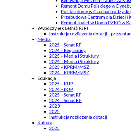
Renowacja Muzeum Tadeusza Kości
Remont Domu Polskiego w Dynebu
Polskie domy w Czechach odzyskuj
Przebudowa Centrum dla Dzieci i 
Remont toalet w Domu PZKO w Kar
Wypoczynek Letni (IRJP)
Instrukcja rozliczenia dotacji – prezentac
Media
2025 – Senat RP
2024 – Regranting
2025 – Media i Struktury
2024 – Media i Struktury
2025 – KPRM/MSZ
2024 – KPRM/MSZ
Edukacja
2025 – IRJP
2024 – IRJP
2025 – Senat RP
2024 – Senat RP
2023
2022
Instrukcja rozliczenia dotacji
Kultura
2025