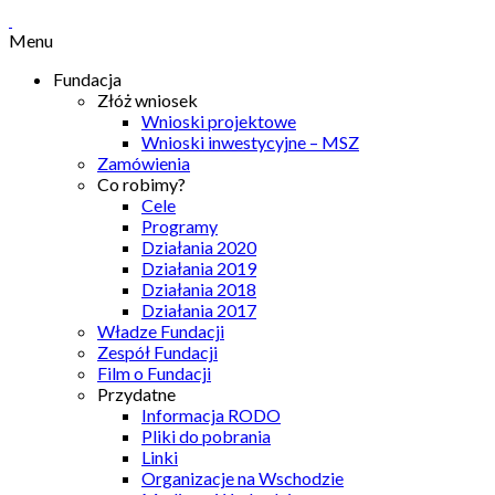
Menu
Fundacja
Złóż wniosek
Wnioski projektowe
Wnioski inwestycyjne – MSZ
Zamówienia
Co robimy?
Cele
Programy
Działania 2020
Działania 2019
Działania 2018
Działania 2017
Władze Fundacji
Zespół Fundacji
Film o Fundacji
Przydatne
Informacja RODO
Pliki do pobrania
Linki
Organizacje na Wschodzie