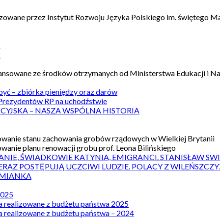
izowane przez Instytut Rozwoju Języka Polskiego im. świętego M
1
2
nansowane ze środków otrzymanych od Ministerstwa Edukacji i N
 być – zbiórka pieniędzy oraz darów
rezydentów RP na uchodźstwie
ICYJSKA – NASZA WSPÓLNA HISTORIA
wanie stanu zachowania grobów rządowych w Wielkiej Brytanii
wanie planu renowacji grobu prof. Leona Bilińskiego
ANIE, ŚWIADKOWIE KATYNIA, EMIGRANCI. STANISŁAW SW
ERAZ POSTĘPUJĄ UCZCIWI LUDZIE. POLACY Z WILEŃSZC
MIANKA
2025
a realizowane z budżetu państwa 2025
a realizowane z budżetu państwa – 2024