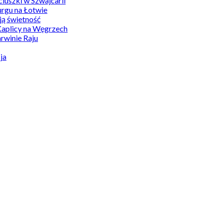
uszki w Szwajcarii
rgu na Łotwie
ą świetność
Kaplicy na Węgrzech
winie Raju
ja