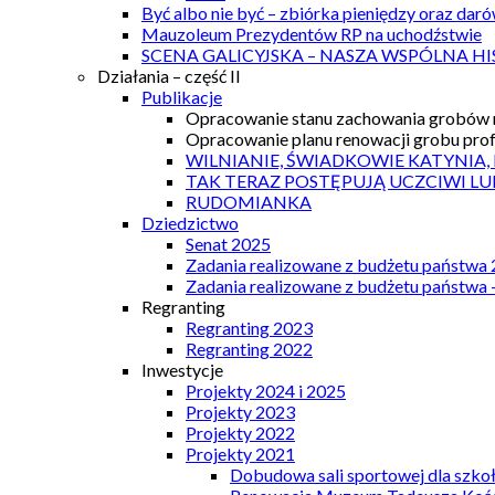
Być albo nie być – zbiórka pieniędzy oraz dar
Mauzoleum Prezydentów RP na uchodźstwie
SCENA GALICYJSKA – NASZA WSPÓLNA HI
Działania – część II
Publikacje
Opracowanie stanu zachowania grobów r
Opracowanie planu renowacji grobu prof.
WILNIANIE, ŚWIADKOWIE KATYNIA,
TAK TERAZ POSTĘPUJĄ UCZCIWI LU
RUDOMIANKA
Dziedzictwo
Senat 2025
Zadania realizowane z budżetu państwa
Zadania realizowane z budżetu państwa 
Regranting
Regranting 2023
Regranting 2022
Inwestycje
Projekty 2024 i 2025
Projekty 2023
Projekty 2022
Projekty 2021
Dobudowa sali sportowej dla szkoł