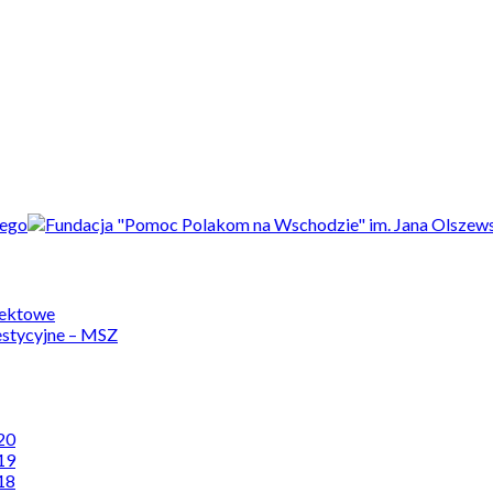
jektowe
estycyjne – MSZ
20
19
18