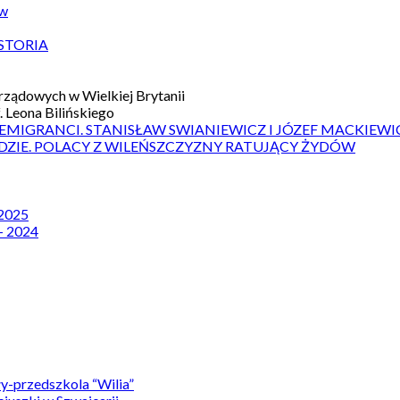
ów
STORIA
ządowych w Wielkiej Brytanii
 Leona Bilińskiego
 EMIGRANCI. STANISŁAW SWIANIEWICZ I JÓZEF MACKIEWI
DZIE. POLACY Z WILEŃSZCZYZNY RATUJĄCY ŻYDÓW
 2025
– 2024
y-przedszkola “Wilia”