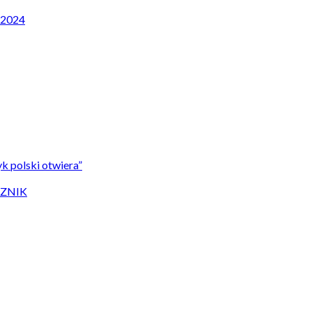
P 2024
k polski otwiera”
CZNIK