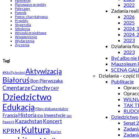
Partnerzy
2022
Planowane projekty
Polecamy
Zadania real
Pomnik
2026
Pomoc charytatywna
Projekty
2025
Stypendia
2024_
Szkolenia
Wnioski projektowe
2024_
Wspomnienie
2023
Wydarzenia
Życzenia
Działania fi
2023
Być albo nie
Tagi
Mauzoleum P
SCENA GAL
Aktywizacja
#KtoTyJesteś
Działania – część II
Białoruś
Bon Pierwszaka
Publikacje
Czechy
Opraco
Cmentarze
DKP
Opraco
Dziedzictwo
WILNI
TAK T
Edukacja
Filmy dokumentalne
RUDO
Historia
Francja
Inwestycje
IDA
Jan
Dziedzictwo
Kazachstan
Koncert
Senat 
Paweł II
Kultura
Zadani
KPRM
Kurier
Zadani