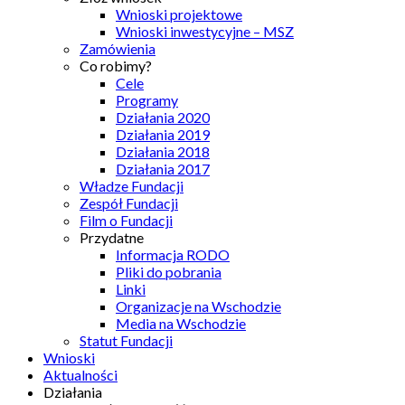
Wnioski projektowe
Wnioski inwestycyjne – MSZ
Zamówienia
Co robimy?
Cele
Programy
Działania 2020
Działania 2019
Działania 2018
Działania 2017
Władze Fundacji
Zespół Fundacji
Film o Fundacji
Przydatne
Informacja RODO
Pliki do pobrania
Linki
Organizacje na Wschodzie
Media na Wschodzie
Statut Fundacji
Wnioski
Aktualności
Działania