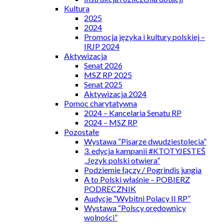
Kultura
2025
2024
Promocja języka i kultury polskiej –
IRJP 2024
Aktywizacja
Senat 2026
MSZ RP 2025
Senat 2025
Aktywizacja 2024
Pomoc charytatywna
2024 – Kancelaria Senatu RP
2024 – MSZ RP
Pozostałe
Wystawa “Pisarze dwudziestolecia”
3. edycja kampanii #KTOTYJESTEŚ
„Język polski otwiera”
Podziemie łączy / Pogrindis jungia
A to Polski właśnie – POBIERZ
PODRECZNIK
Audycje “Wybitni Polacy II RP”
Wystawa “Polscy orędownicy
wolności”