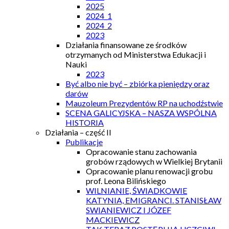
2025
2024_1
2024_2
2023
Działania finansowane ze środków
otrzymanych od Ministerstwa Edukacji i
Nauki
2023
Być albo nie być – zbiórka pieniędzy oraz
darów
Mauzoleum Prezydentów RP na uchodźstwie
SCENA GALICYJSKA – NASZA WSPÓLNA
HISTORIA
Działania – część II
Publikacje
Opracowanie stanu zachowania
grobów rządowych w Wielkiej Brytanii
Opracowanie planu renowacji grobu
prof. Leona Bilińskiego
WILNIANIE, ŚWIADKOWIE
KATYNIA, EMIGRANCI. STANISŁAW
SWIANIEWICZ I JÓZEF
MACKIEWICZ