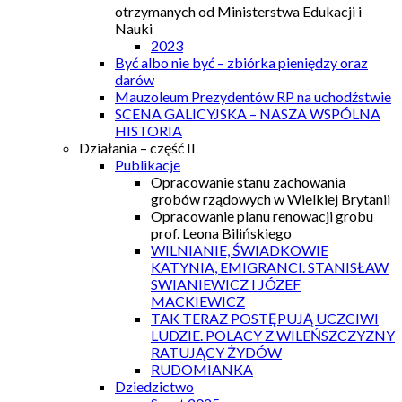
otrzymanych od Ministerstwa Edukacji i
Nauki
2023
Być albo nie być – zbiórka pieniędzy oraz
darów
Mauzoleum Prezydentów RP na uchodźstwie
SCENA GALICYJSKA – NASZA WSPÓLNA
HISTORIA
Działania – część II
Publikacje
Opracowanie stanu zachowania
grobów rządowych w Wielkiej Brytanii
Opracowanie planu renowacji grobu
prof. Leona Bilińskiego
WILNIANIE, ŚWIADKOWIE
KATYNIA, EMIGRANCI. STANISŁAW
SWIANIEWICZ I JÓZEF
MACKIEWICZ
TAK TERAZ POSTĘPUJĄ UCZCIWI
LUDZIE. POLACY Z WILEŃSZCZYZNY
RATUJĄCY ŻYDÓW
RUDOMIANKA
Dziedzictwo