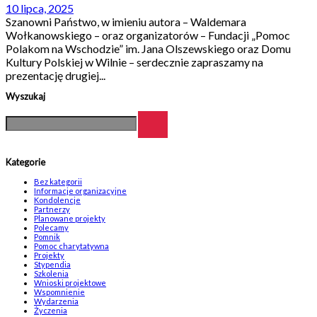
10 lipca, 2025
Szanowni Państwo, w imieniu autora – Waldemara
Wołkanowskiego – oraz organizatorów – Fundacji „Pomoc
Polakom na Wschodzie” im. Jana Olszewskiego oraz Domu
Kultury Polskiej w Wilnie – serdecznie zapraszamy na
prezentację drugiej...
Wyszukaj
Kategorie
Bez kategorii
Informacje organizacyjne
Kondolencje
Partnerzy
Planowane projekty
Polecamy
Pomnik
Pomoc charytatywna
Projekty
Stypendia
Szkolenia
Wnioski projektowe
Wspomnienie
Wydarzenia
Życzenia