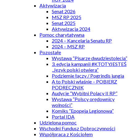
Aktywizacja
Senat 2026
MSZ RP 2025
Senat 2025
Aktywizacja 2024
Pomoc charytatywna
2024 – Kancelaria Senatu RP
2024 – MSZ RP
Pozostałe
Wystawa “Pisarze dwudziestolecia”
3. edycja kampanii #KTOTYJESTEŚ
„Język polski otwiera”
Podziemie łączy / Pogrindis jungia
A to Polski właśnie – POBIERZ
PODRECZNIK
Audycje “Wybitni Polacy II RP”
Wystawa “Polscy orędownicy
wolności”
Komiks “Epopeja Legionowa”
Portal IDA
Udzielona pomoc
Wschodni Fundusz Dobroczynności
Współpraca z Kościołem