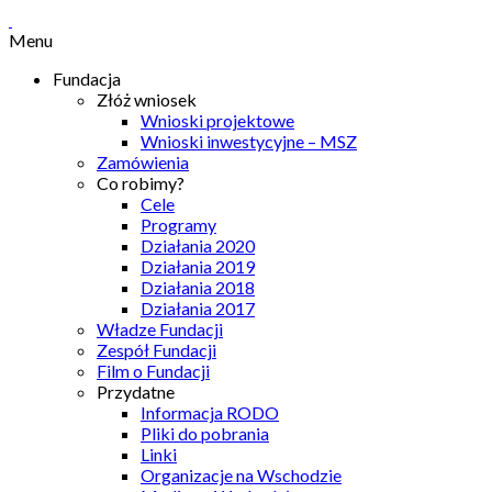
Menu
Fundacja
Złóż wniosek
Wnioski projektowe
Wnioski inwestycyjne – MSZ
Zamówienia
Co robimy?
Cele
Programy
Działania 2020
Działania 2019
Działania 2018
Działania 2017
Władze Fundacji
Zespół Fundacji
Film o Fundacji
Przydatne
Informacja RODO
Pliki do pobrania
Linki
Organizacje na Wschodzie