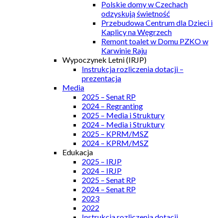
Polskie domy w Czechach
odzyskują świetność
Przebudowa Centrum dla Dzieci i
Kaplicy na Węgrzech
Remont toalet w Domu PZKO w
Karwinie Raju
Wypoczynek Letni (IRJP)
Instrukcja rozliczenia dotacji –
prezentacja
Media
2025 – Senat RP
2024 – Regranting
2025 – Media i Struktury
2024 – Media i Struktury
2025 – KPRM/MSZ
2024 – KPRM/MSZ
Edukacja
2025 – IRJP
2024 – IRJP
2025 – Senat RP
2024 – Senat RP
2023
2022
Instrukcja rozliczenia dotacji