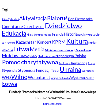
Tagi
Białoruś
Aktywizacja
Bon Pierwszaka
#KtoTyJesteś
Dziedzictwo
Czechy
Cmentarze
DKP
Edukacja
Historia
Francja
Inwestycje
Filmy dokumentalne
IDA
Kultura
KPRM
Kazachstan
Koncert
Kurier
Jan Paweł II
Litwa
Media
Ministerstwo Edukacji Narodowej
Wileński
Mołdawia
Polska
Niepodległa
MSZ
Nabór
Naddniestrze
Pomoc charytatywna
Regranting
Rosja
Publikacja
Ukraina
Stypendia Fundacji
Stypendia
Teatr
Warsztaty
Wilno
WFD
Wolontariat
Wystawa
Wspólna Ławka
Zaolzie
Łotwa
Fundacja “Pomoc Polakom na Wschodzie” im. Jana Olszewskiego
ul. Jazdów 10A
00-467 Warszawa
biuro@pol.org.pl