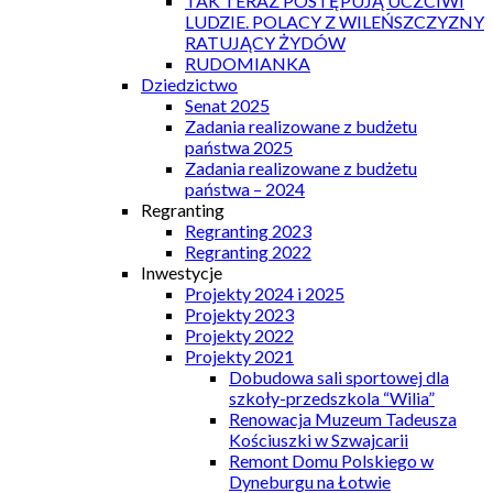
TAK TERAZ POSTĘPUJĄ UCZCIWI
LUDZIE. POLACY Z WILEŃSZCZYZNY
RATUJĄCY ŻYDÓW
RUDOMIANKA
Dziedzictwo
Senat 2025
Zadania realizowane z budżetu
państwa 2025
Zadania realizowane z budżetu
państwa – 2024
Regranting
Regranting 2023
Regranting 2022
Inwestycje
Projekty 2024 i 2025
Projekty 2023
Projekty 2022
Projekty 2021
Dobudowa sali sportowej dla
szkoły-przedszkola “Wilia”
Renowacja Muzeum Tadeusza
Kościuszki w Szwajcarii
Remont Domu Polskiego w
Dyneburgu na Łotwie