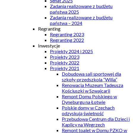
Senat 2025
Zadania realizowane z budżetu
państwa 2025
Zadania realizowane z budżetu
państwa – 2024
Regranting
Regranting 2023
Regranting 2022
Inwestycje
Projekty 2024 i 2025
Projekty 2023
Projekty 2022
Projekty 2021
Dobudowa sali sportowej dla
szkoły-przedszkola “Wilia”
Renowacja Muzeum Tadeusza
Kościuszki w Szwajcarii
Remont Domu Polskiego w
Dyneburgu na Łotwie
Polskie domy w Czechach
odzyskują świetność
Przebudowa Centrum dla Dzieci i
Kaplicy na Węgrzech
Remont toalet w Domu PZKO w