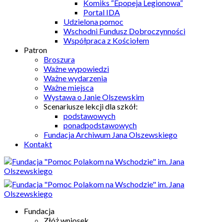
Komiks “Epopeja Legionowa”
Portal IDA
Udzielona pomoc
Wschodni Fundusz Dobroczynności
Współpraca z Kościołem
Patron
Broszura
Ważne wypowiedzi
Ważne wydarzenia
Ważne miejsca
Wystawa o Janie Olszewskim
Scenariusze lekcji dla szkół:
podstawowych
ponadpodstawowych
Fundacja Archiwum Jana Olszewskiego
Kontakt
Fundacja
Złóż wniosek