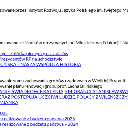
izowane przez Instytut Rozwoju Języka Polskiego im. świętego M
1
2
nansowane ze środków otrzymanych od Ministerstwa Edukacji i N
 być – zbiórka pieniędzy oraz darów
rezydentów RP na uchodźstwie
ICYJSKA – NASZA WSPÓLNA HISTORIA
wanie stanu zachowania grobów rządowych w Wielkiej Brytanii
wanie planu renowacji grobu prof. Leona Bilińskiego
ANIE, ŚWIADKOWIE KATYNIA, EMIGRANCI. STANISŁAW SW
ERAZ POSTĘPUJĄ UCZCIWI LUDZIE. POLACY Z WILEŃSZC
MIANKA
2025
a realizowane z budżetu państwa 2025
a realizowane z budżetu państwa – 2024