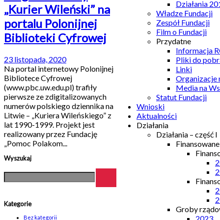
Działania 20
„Kurier Wileński” na
Władze Fundacji
portalu Polonijnej
Zespół Fundacji
Film o Fundacji
Biblioteki Cyfrowej
Przydatne
Informacja
23 listopada, 2020
Pliki do pobr
Na portal internetowy Polonijnej
Linki
Bibliotece Cyfrowej
Organizacje
(www.pbc.uw.edu.pl) trafiły
Media na Ws
pierwsze ze zdigitalizowanych
Statut Fundacji
numerów polskiego dziennika na
Wnioski
Litwie – „Kuriera Wileńskiego” z
Aktualności
lat 1990-1999. Projekt jest
Działania
realizowany przez Fundację
Działania – część I
„Pomoc Polakom...
Finansowan
Finans
Wyszukaj
2
2
Finans
2
2
Kategorie
Groby rządow
2023
Bez kategorii