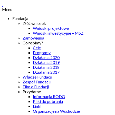
Menu
Fundacja
Złóż wniosek
Wnioski projektowe
Wnioski inwestycyjne – MSZ
Zamówienia
Co robimy?
Cele
Programy
Działania 2020
Działania 2019
Działania 2018
Działania 2017
Władze Fundacji
Zespół Fundacji
Film o Fundacji
Przydatne
Informacja RODO
Pliki do pobrania
Linki
Organizacje na Wschodzie