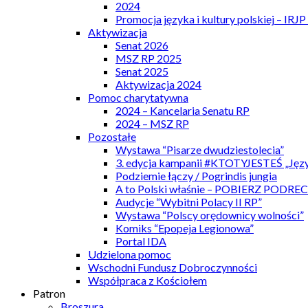
2024
Promocja języka i kultury polskiej – IRJ
Aktywizacja
Senat 2026
MSZ RP 2025
Senat 2025
Aktywizacja 2024
Pomoc charytatywna
2024 – Kancelaria Senatu RP
2024 – MSZ RP
Pozostałe
Wystawa “Pisarze dwudziestolecia”
3. edycja kampanii #KTOTYJESTEŚ „Języ
Podziemie łączy / Pogrindis jungia
A to Polski właśnie – POBIERZ PODRE
Audycje “Wybitni Polacy II RP”
Wystawa “Polscy orędownicy wolności”
Komiks “Epopeja Legionowa”
Portal IDA
Udzielona pomoc
Wschodni Fundusz Dobroczynności
Współpraca z Kościołem
Patron
Broszura