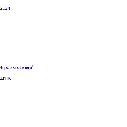
P 2024
k polski otwiera”
CZNIK