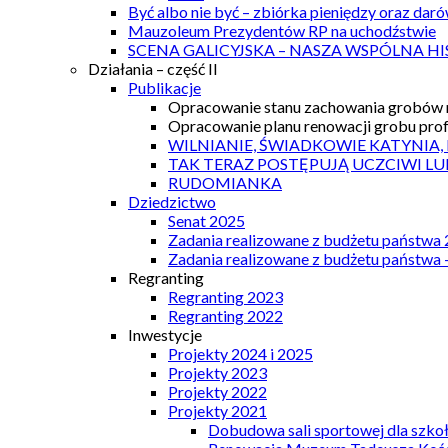
Być albo nie być – zbiórka pieniędzy oraz dar
Mauzoleum Prezydentów RP na uchodźstwie
SCENA GALICYJSKA – NASZA WSPÓLNA HI
Działania – część II
Publikacje
Opracowanie stanu zachowania grobów r
Opracowanie planu renowacji grobu prof.
WILNIANIE, ŚWIADKOWIE KATYNIA,
TAK TERAZ POSTĘPUJĄ UCZCIWI LU
RUDOMIANKA
Dziedzictwo
Senat 2025
Zadania realizowane z budżetu państwa
Zadania realizowane z budżetu państwa 
Regranting
Regranting 2023
Regranting 2022
Inwestycje
Projekty 2024 i 2025
Projekty 2023
Projekty 2022
Projekty 2021
Dobudowa sali sportowej dla szkoł