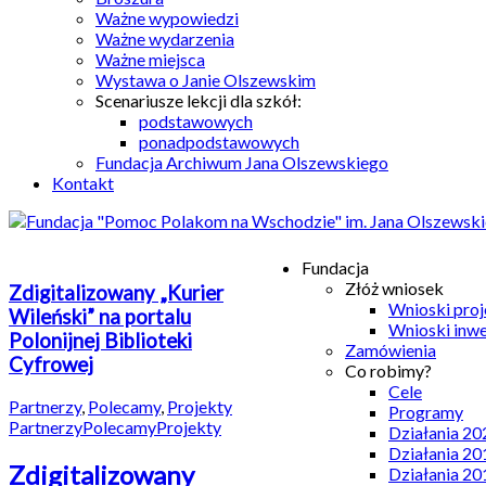
Ważne wypowiedzi
Ważne wydarzenia
Ważne miejsca
Wystawa o Janie Olszewskim
Scenariusze lekcji dla szkół:
podstawowych
ponadpodstawowych
Fundacja Archiwum Jana Olszewskiego
Kontakt
Fundacja
Złóż wniosek
Zdigitalizowany „Kurier
Wnioski pro
Wileński” na portalu
Wnioski inw
Polonijnej Biblioteki
Zamówienia
Cyfrowej
Co robimy?
Cele
Partnerzy
,
Polecamy
,
Projekty
Programy
Partnerzy
Polecamy
Projekty
Działania 20
Działania 20
Zdigitalizowany
Działania 20