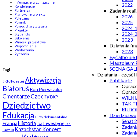
Informacje organizacyjne
2022
Kondolencje
Zadania real
Partnerzy
Planowane projekty
2026
Polecamy
2025
Pomnik
Pomoc charytatywna
2024_
Projekty
2024_
Stypendia
Szkolenia
2023
Wnioski projektowe
Działania fi
Wspomnienie
Wydarzenia
2023
Życzenia
Być albo nie
Mauzoleum P
SCENA GAL
Tagi
Działania – część II
Aktywizacja
Publikacje
#KtoTyJesteś
Opraco
Białoruś
Bon Pierwszaka
Opraco
Czechy
Cmentarze
WILNI
DKP
Dziedzictwo
TAK T
RUDO
Edukacja
Dziedzictwo
Filmy dokumentalne
Senat 
Historia
Francja
Inwestycje
IDA
Jan
Zadani
Kazachstan
Koncert
Paweł II
Zadani