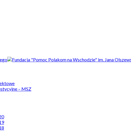
jektowe
estycyjne – MSZ
20
19
18