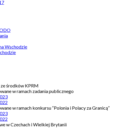
17
 RODO
ania
 na Wschodzie
chodzie
e ze środków KPRM
owane w ramach zadania publicznego
023
022
owane w ramach konkursu “Polonia i Polacy za Granicą”
023
022
e w Czechach i Wielkiej Brytanii