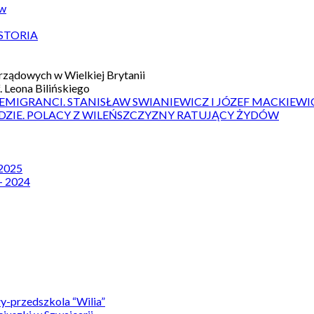
ów
STORIA
ządowych w Wielkiej Brytanii
 Leona Bilińskiego
 EMIGRANCI. STANISŁAW SWIANIEWICZ I JÓZEF MACKIEWI
DZIE. POLACY Z WILEŃSZCZYZNY RATUJĄCY ŻYDÓW
 2025
– 2024
y-przedszkola “Wilia”