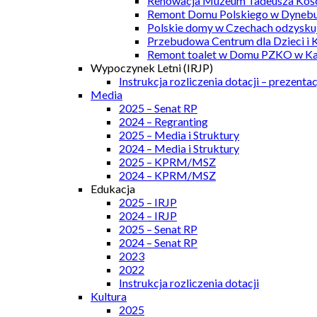
Renowacja Muzeum Tadeusza Kości
Remont Domu Polskiego w Dynebu
Polskie domy w Czechach odzyskuj
Przebudowa Centrum dla Dzieci i 
Remont toalet w Domu PZKO w Kar
Wypoczynek Letni (IRJP)
Instrukcja rozliczenia dotacji – prezentac
Media
2025 – Senat RP
2024 – Regranting
2025 – Media i Struktury
2024 – Media i Struktury
2025 – KPRM/MSZ
2024 – KPRM/MSZ
Edukacja
2025 – IRJP
2024 – IRJP
2025 – Senat RP
2024 – Senat RP
2023
2022
Instrukcja rozliczenia dotacji
Kultura
2025