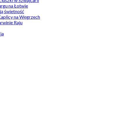
uszki w Szwajcarii
rgu na Łotwie
ą świetność
Kaplicy na Węgrzech
winie Raju
ja