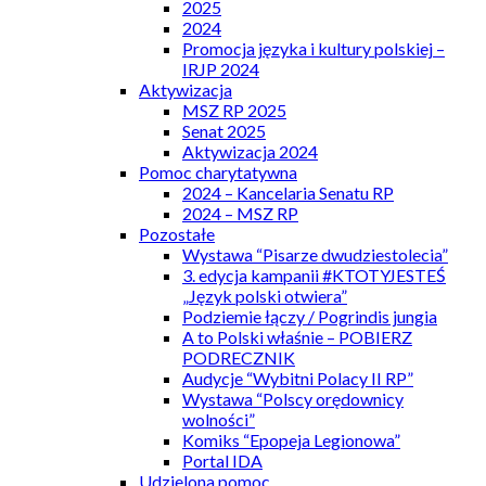
2025
2024
Promocja języka i kultury polskiej –
IRJP 2024
Aktywizacja
MSZ RP 2025
Senat 2025
Aktywizacja 2024
Pomoc charytatywna
2024 – Kancelaria Senatu RP
2024 – MSZ RP
Pozostałe
Wystawa “Pisarze dwudziestolecia”
3. edycja kampanii #KTOTYJESTEŚ
„Język polski otwiera”
Podziemie łączy / Pogrindis jungia
A to Polski właśnie – POBIERZ
PODRECZNIK
Audycje “Wybitni Polacy II RP”
Wystawa “Polscy orędownicy
wolności”
Komiks “Epopeja Legionowa”
Portal IDA
Udzielona pomoc