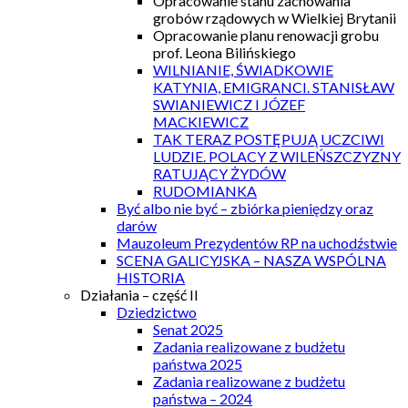
Opracowanie stanu zachowania
grobów rządowych w Wielkiej Brytanii
Opracowanie planu renowacji grobu
prof. Leona Bilińskiego
WILNIANIE, ŚWIADKOWIE
KATYNIA, EMIGRANCI. STANISŁAW
SWIANIEWICZ I JÓZEF
MACKIEWICZ
TAK TERAZ POSTĘPUJĄ UCZCIWI
LUDZIE. POLACY Z WILEŃSZCZYZNY
RATUJĄCY ŻYDÓW
RUDOMIANKA
Być albo nie być – zbiórka pieniędzy oraz
darów
Mauzoleum Prezydentów RP na uchodźstwie
SCENA GALICYJSKA – NASZA WSPÓLNA
HISTORIA
Działania – część II
Dziedzictwo
Senat 2025
Zadania realizowane z budżetu
państwa 2025
Zadania realizowane z budżetu
państwa – 2024