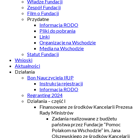
Władze Fundacji
Zespół Fundacji
Film o Fundacji
Przydatne
Informacja RODO
Pliki do pobrania
Linki
Organizacje na Wschodzie
Media na Wschodzie
Statut Fundacji
Wnioski
Aktualności
Działania
Bon Nauczyciela IRJP
Instrukcja rejestracji
Informacja RODO
Regranting 2024
Działania – część I
Finansowane ze środków Kancelarii Prezesa
Rady Ministrów
Zadania realizowane z budżetu
państwa przez Fundacje “Pomoc
Polakom na Wschodzie” im. Jana
Olszewskiego ze środków Kancelarii