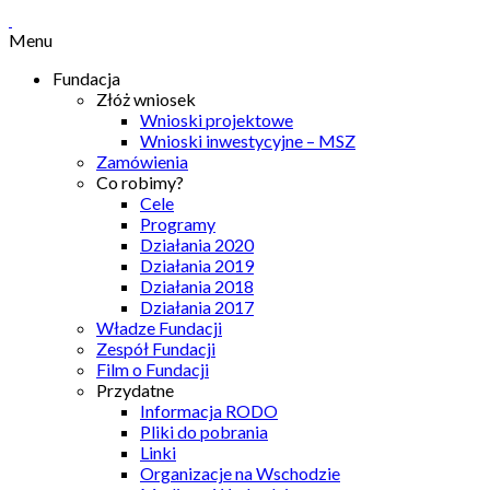
Menu
Fundacja
Złóż wniosek
Wnioski projektowe
Wnioski inwestycyjne – MSZ
Zamówienia
Co robimy?
Cele
Programy
Działania 2020
Działania 2019
Działania 2018
Działania 2017
Władze Fundacji
Zespół Fundacji
Film o Fundacji
Przydatne
Informacja RODO
Pliki do pobrania
Linki
Organizacje na Wschodzie