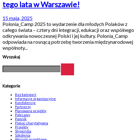
tego lata w Warszawie!
15 maja, 2025
Polonia_Camp 2025 to wydarzenie dla młodych Polaków z
całego świata – cztery dni integracji, edukacji oraz wspólnego
odkrywania nowoczesnej Polski i jej kultury. Polonia_Camp
odpowiada na rosnącą potrzebę tworzenia międzynarodowej
wspólnoty...
Wyszukaj
Kategorie
Bez kategorii
Informacje organizacyjne
Kondolencje
Partnerzy
Planowane projekty
Polecamy
Pomnik
Pomoc charytatywna
Projekty
Stypendia
Szkolenia
Wnioski projektowe