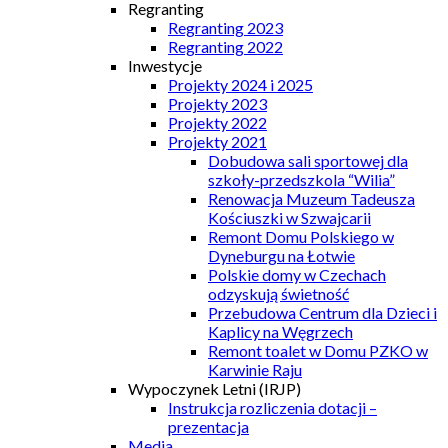
Regranting
Regranting 2023
Regranting 2022
Inwestycje
Projekty 2024 i 2025
Projekty 2023
Projekty 2022
Projekty 2021
Dobudowa sali sportowej dla
szkoły-przedszkola “Wilia”
Renowacja Muzeum Tadeusza
Kościuszki w Szwajcarii
Remont Domu Polskiego w
Dyneburgu na Łotwie
Polskie domy w Czechach
odzyskują świetność
Przebudowa Centrum dla Dzieci i
Kaplicy na Węgrzech
Remont toalet w Domu PZKO w
Karwinie Raju
Wypoczynek Letni (IRJP)
Instrukcja rozliczenia dotacji –
prezentacja
Media