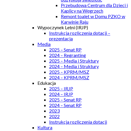
Przebudowa Centrum dla Dzieci i
Kaplicy na Węgrzech
Remont toalet w Domu PZKO w
Karwinie Raju
Wypoczynek Letni (IRJP)
Instrukcja rozliczenia dotacji –
prezentacja
Media
2025 – Senat RP
2024 – Regranting
2025 – Media i Struktury
2024 – Media i Struktury
2025 – KPRM/MSZ
2024 – KPRM/MSZ
Edukacja
2025 – IRJP
2024 – IRJP
2025 – Senat RP
2024 – Senat RP
2023
2022
Instrukcja rozliczenia dotacji
Kultura