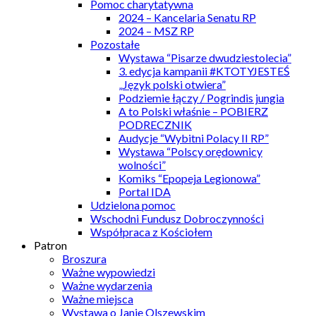
Pomoc charytatywna
2024 – Kancelaria Senatu RP
2024 – MSZ RP
Pozostałe
Wystawa “Pisarze dwudziestolecia”
3. edycja kampanii #KTOTYJESTEŚ
„Język polski otwiera”
Podziemie łączy / Pogrindis jungia
A to Polski właśnie – POBIERZ
PODRECZNIK
Audycje “Wybitni Polacy II RP”
Wystawa “Polscy orędownicy
wolności”
Komiks “Epopeja Legionowa”
Portal IDA
Udzielona pomoc
Wschodni Fundusz Dobroczynności
Współpraca z Kościołem
Patron
Broszura
Ważne wypowiedzi
Ważne wydarzenia
Ważne miejsca
Wystawa o Janie Olszewskim