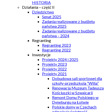
HISTORIA
Działania – część II
Dziedzictwo
Senat 2025
Zadania realizowane z budżetu
państwa 2025
Zadania realizowane z budżetu
państwa – 2024
Regranting
Regranting 2023
Regranting 2022
Inwestycje
Projekty 2024 i 2025
Projekty 2023
Projekty 2022
Projekty 2021
Dobudowa sali sportowej dla
szkoły-przedszkola “Wilia”
Renowacja Muzeum Tadeusza
Kościuszki w Szwajcarii
Remont Domu Polskiego w
Dyneburgu na Łotwie
Polskie domy w Czechach
odzyskują świetność