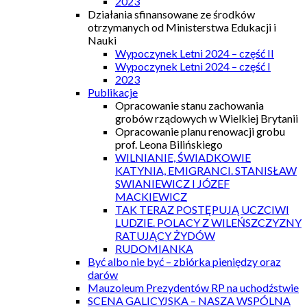
2023
Działania sfinansowane ze środków
otrzymanych od Ministerstwa Edukacji i
Nauki
Wypoczynek Letni 2024 – część II
Wypoczynek Letni 2024 – część I
2023
Publikacje
Opracowanie stanu zachowania
grobów rządowych w Wielkiej Brytanii
Opracowanie planu renowacji grobu
prof. Leona Bilińskiego
WILNIANIE, ŚWIADKOWIE
KATYNIA, EMIGRANCI. STANISŁAW
SWIANIEWICZ I JÓZEF
MACKIEWICZ
TAK TERAZ POSTĘPUJĄ UCZCIWI
LUDZIE. POLACY Z WILEŃSZCZYZNY
RATUJĄCY ŻYDÓW
RUDOMIANKA
Być albo nie być – zbiórka pieniędzy oraz
darów
Mauzoleum Prezydentów RP na uchodźstwie
SCENA GALICYJSKA – NASZA WSPÓLNA