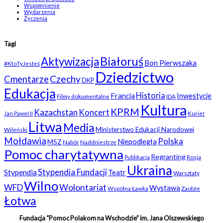
Wspomnienie
Wydarzenia
Życzenia
Tagi
Białoruś
Aktywizacja
Bon Pierwszaka
#KtoTyJesteś
Dziedzictwo
Czechy
Cmentarze
DKP
Edukacja
Historia
Francja
Inwestycje
Filmy dokumentalne
IDA
Kultura
KPRM
Kazachstan
Koncert
Kurier
Jan Paweł II
Litwa
Media
Ministerstwo Edukacji Narodowej
Wileński
Mołdawia
Polska
Niepodległa
MSZ
Nabór
Naddniestrze
Pomoc charytatywna
Regranting
Rosja
Publikacja
Ukraina
Stypendia Fundacji
Stypendia
Teatr
Warsztaty
Wilno
WFD
Wolontariat
Wystawa
Wspólna Ławka
Zaolzie
Łotwa
Fundacja “Pomoc Polakom na Wschodzie” im. Jana Olszewskiego