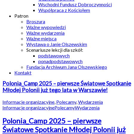
Wschodni Fundusz Dobroczynności
Współpraca z Kościołem
Patron
Broszura
Ważne wypowiedzi
Ważne wydarzenia
Ważne miejsca
Wystawa o Janie Olszewskim
Scenariusze lekcji dla szkół:
podstawowych
ponadpodstawowych
Fundacja Archiwum Jana Olszewskiego
Kontakt
Polonia_Camp 2025 – pierwsze Światowe Spotkanie
Młodej Polonii już tego lata w Warszawie!
Informacje organizacyjne
,
Polecamy
,
Wydarzenia
Informacje organizacyjne
Polecamy
Wydarzenia
Polonia_Camp 2025 – pierwsze
Światowe Spotkanie Młodej Polonii już