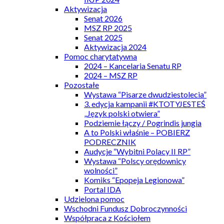
Aktywizacja
Senat 2026
MSZ RP 2025
Senat 2025
Aktywizacja 2024
Pomoc charytatywna
2024 – Kancelaria Senatu RP
2024 – MSZ RP
Pozostałe
Wystawa “Pisarze dwudziestolecia”
3. edycja kampanii #KTOTYJESTEŚ
„Język polski otwiera”
Podziemie łączy / Pogrindis jungia
A to Polski właśnie – POBIERZ
PODRECZNIK
Audycje “Wybitni Polacy II RP”
Wystawa “Polscy orędownicy
wolności”
Komiks “Epopeja Legionowa”
Portal IDA
Udzielona pomoc
Wschodni Fundusz Dobroczynności
Współpraca z Kościołem