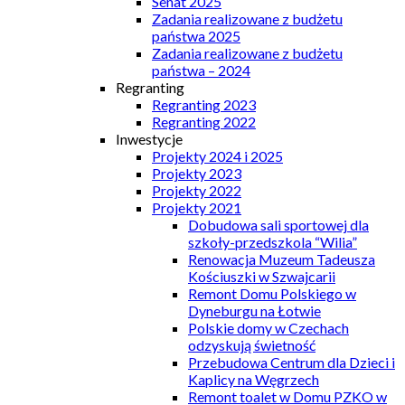
Senat 2025
Zadania realizowane z budżetu
państwa 2025
Zadania realizowane z budżetu
państwa – 2024
Regranting
Regranting 2023
Regranting 2022
Inwestycje
Projekty 2024 i 2025
Projekty 2023
Projekty 2022
Projekty 2021
Dobudowa sali sportowej dla
szkoły-przedszkola “Wilia”
Renowacja Muzeum Tadeusza
Kościuszki w Szwajcarii
Remont Domu Polskiego w
Dyneburgu na Łotwie
Polskie domy w Czechach
odzyskują świetność
Przebudowa Centrum dla Dzieci i
Kaplicy na Węgrzech
Remont toalet w Domu PZKO w