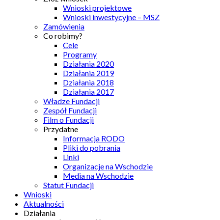
Wnioski projektowe
Wnioski inwestycyjne – MSZ
Zamówienia
Co robimy?
Cele
Programy
Działania 2020
Działania 2019
Działania 2018
Działania 2017
Władze Fundacji
Zespół Fundacji
Film o Fundacji
Przydatne
Informacja RODO
Pliki do pobrania
Linki
Organizacje na Wschodzie
Media na Wschodzie
Statut Fundacji
Wnioski
Aktualności
Działania