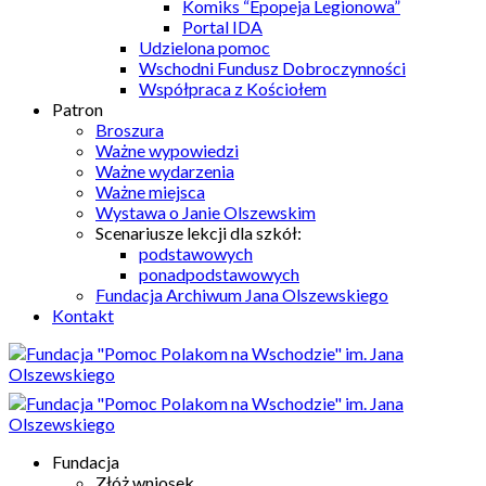
Komiks “Epopeja Legionowa”
Portal IDA
Udzielona pomoc
Wschodni Fundusz Dobroczynności
Współpraca z Kościołem
Patron
Broszura
Ważne wypowiedzi
Ważne wydarzenia
Ważne miejsca
Wystawa o Janie Olszewskim
Scenariusze lekcji dla szkół:
podstawowych
ponadpodstawowych
Fundacja Archiwum Jana Olszewskiego
Kontakt
Fundacja
Złóż wniosek