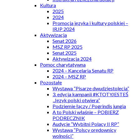
Kultura
2025
2024
Promocja języka i kultury polskiej –
IRJP 2024
Aktywizacja
Senat 2026
MSZ RP 2025
Senat 2025
Aktywizacja 2024
Pomoc charytatywna
2024 – Kancelaria Senatu RP
2024 – MSZ RP
Pozostałe
Wystawa “Pisarze dwudziestolecia”
3. edycja kampanii #KTOTYJESTEŚ
„Język polski otwiera”
Podziemie łączy / Pogrindis jungia
A to Polski właśnie – POBIERZ
PODRECZNIK
Audycje “Wybitni Polacy II RP”
Wystawa “Polscy orędownicy
wolności”