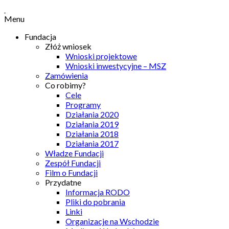
Menu
Fundacja
Złóż wniosek
Wnioski projektowe
Wnioski inwestycyjne – MSZ
Zamówienia
Co robimy?
Cele
Programy
Działania 2020
Działania 2019
Działania 2018
Działania 2017
Władze Fundacji
Zespół Fundacji
Film o Fundacji
Przydatne
Informacja RODO
Pliki do pobrania
Linki
Organizacje na Wschodzie