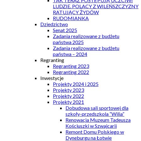
TAK TERAZ POSTĘPUJĄ UCZCIWI
LUDZIE. POLACY Z WILEŃSZCZYZNY
RATUJĄCY ŻYDÓW
RUDOMIANKA
Dziedzictwo
Senat 2025
Zadania realizowane z budżetu
państwa 2025
Zadania realizowane z budżetu
państwa – 2024
Regranting
Regranting 2023
Regranting 2022
Inwestycje
Projekty 2024 i 2025
Projekty 2023
Projekty 2022
Projekty 2021
Dobudowa sali sportowej dla
szkoły-przedszkola “Wilia”
Renowacja Muzeum Tadeusza
Kościuszki w Szwajcarii
Remont Domu Polskiego w
Dyneburgu na Łotwie