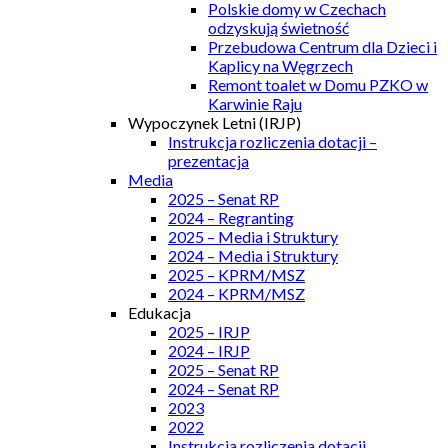
Polskie domy w Czechach
odzyskują świetność
Przebudowa Centrum dla Dzieci i
Kaplicy na Węgrzech
Remont toalet w Domu PZKO w
Karwinie Raju
Wypoczynek Letni (IRJP)
Instrukcja rozliczenia dotacji –
prezentacja
Media
2025 – Senat RP
2024 – Regranting
2025 – Media i Struktury
2024 – Media i Struktury
2025 – KPRM/MSZ
2024 – KPRM/MSZ
Edukacja
2025 – IRJP
2024 – IRJP
2025 – Senat RP
2024 – Senat RP
2023
2022
Instrukcja rozliczenia dotacji