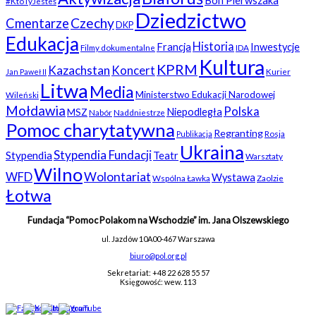
Bon Pierwszaka
#KtoTyJesteś
Dziedzictwo
Czechy
Cmentarze
DKP
Edukacja
Historia
Francja
Inwestycje
Filmy dokumentalne
IDA
Kultura
KPRM
Kazachstan
Koncert
Kurier
Jan Paweł II
Litwa
Media
Ministerstwo Edukacji Narodowej
Wileński
Mołdawia
Polska
Niepodległa
MSZ
Nabór
Naddniestrze
Pomoc charytatywna
Regranting
Rosja
Publikacja
Ukraina
Stypendia Fundacji
Stypendia
Teatr
Warsztaty
Wilno
WFD
Wolontariat
Wystawa
Wspólna Ławka
Zaolzie
Łotwa
Fundacja “Pomoc Polakom na Wschodzie” im. Jana Olszewskiego
ul. Jazdów 10A
00-467 Warszawa
biuro@pol.org.pl
Sekretariat: +48 22 628 55 57
Księgowość: wew. 113