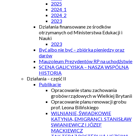
2025
2024_1
2024_2
2023
Działania finansowane ze środków
otrzymanych od Ministerstwa Edukacji i
Nauki
2023
Być albo nie być – zbiórka pieniędzy oraz
darów
Mauzoleum Prezydentów RP na uchodźstwie
SCENA GALICYJSKA – NASZA WSPÓLNA
HISTORIA
Działania – część II
Publikacje
Opracowanie stanu zachowania
grobów rządowych w Wielkiej Brytanii
Opracowanie planu renowacji grobu
prof. Leona Bilińskiego
WILNIANIE, ŚWIADKOWIE
KATYNIA, EMIGRANCI. STANISŁAW
SWIANIEWICZ I JÓZEF
MACKIEWICZ