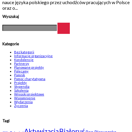
nauce języka polskiego przez uchodźców pracujących w Polsce
oraz o...
Wyszukaj
Kategorie
Bez kategorii
Informacje organizacyjne
Kondolencje
Partnerzy
Planowane projekty
Polecamy
Pomnik
Pomoc charytatywna
Projekty
Stypendia
Szkolenia
Wnioski projektowe
Wspomnienie
Wydarzenia
Życzenia
Tagi
Białoruś
Aktywizacja