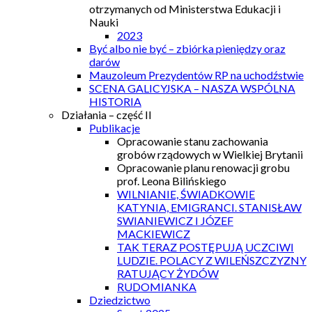
otrzymanych od Ministerstwa Edukacji i
Nauki
2023
Być albo nie być – zbiórka pieniędzy oraz
darów
Mauzoleum Prezydentów RP na uchodźstwie
SCENA GALICYJSKA – NASZA WSPÓLNA
HISTORIA
Działania – część II
Publikacje
Opracowanie stanu zachowania
grobów rządowych w Wielkiej Brytanii
Opracowanie planu renowacji grobu
prof. Leona Bilińskiego
WILNIANIE, ŚWIADKOWIE
KATYNIA, EMIGRANCI. STANISŁAW
SWIANIEWICZ I JÓZEF
MACKIEWICZ
TAK TERAZ POSTĘPUJĄ UCZCIWI
LUDZIE. POLACY Z WILEŃSZCZYZNY
RATUJĄCY ŻYDÓW
RUDOMIANKA
Dziedzictwo