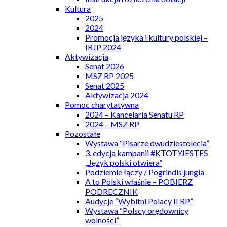
Kultura
2025
2024
Promocja języka i kultury polskiej –
IRJP 2024
Aktywizacja
Senat 2026
MSZ RP 2025
Senat 2025
Aktywizacja 2024
Pomoc charytatywna
2024 – Kancelaria Senatu RP
2024 – MSZ RP
Pozostałe
Wystawa “Pisarze dwudziestolecia”
3. edycja kampanii #KTOTYJESTEŚ
„Język polski otwiera”
Podziemie łączy / Pogrindis jungia
A to Polski właśnie – POBIERZ
PODRECZNIK
Audycje “Wybitni Polacy II RP”
Wystawa “Polscy orędownicy
wolności”