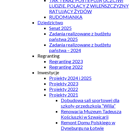
TAK TERAZ POSTĘPUJĄ UCZCIWI
LUDZIE. POLACY Z WILEŃSZCZYZNY
RATUJĄCY ŻYDÓW
RUDOMIANKA
Dziedzictwo
Senat 2025
Zadania realizowane z budżetu
państwa 2025
Zadania realizowane z budżetu
państwa – 2024
Regranting
Regranting 2023
Regranting 2022
Inwestycje
Projekty 2024 i 2025
Projekty 2023
Projekty 2022
Projekty 2021
Dobudowa sali sportowej dla
szkoły-przedszkola “Wilia”
Renowacja Muzeum Tadeusza
Kościuszki w Szwajcarii
Remont Domu Polskiego w
Dyneburgu na Łotwie