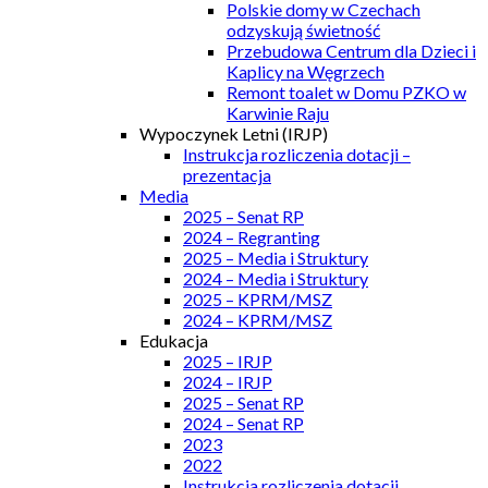
Polskie domy w Czechach
odzyskują świetność
Przebudowa Centrum dla Dzieci i
Kaplicy na Węgrzech
Remont toalet w Domu PZKO w
Karwinie Raju
Wypoczynek Letni (IRJP)
Instrukcja rozliczenia dotacji –
prezentacja
Media
2025 – Senat RP
2024 – Regranting
2025 – Media i Struktury
2024 – Media i Struktury
2025 – KPRM/MSZ
2024 – KPRM/MSZ
Edukacja
2025 – IRJP
2024 – IRJP
2025 – Senat RP
2024 – Senat RP
2023
2022
Instrukcja rozliczenia dotacji