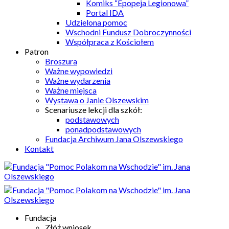
Komiks “Epopeja Legionowa”
Portal IDA
Udzielona pomoc
Wschodni Fundusz Dobroczynności
Współpraca z Kościołem
Patron
Broszura
Ważne wypowiedzi
Ważne wydarzenia
Ważne miejsca
Wystawa o Janie Olszewskim
Scenariusze lekcji dla szkół:
podstawowych
ponadpodstawowych
Fundacja Archiwum Jana Olszewskiego
Kontakt
Fundacja
Złóż wniosek