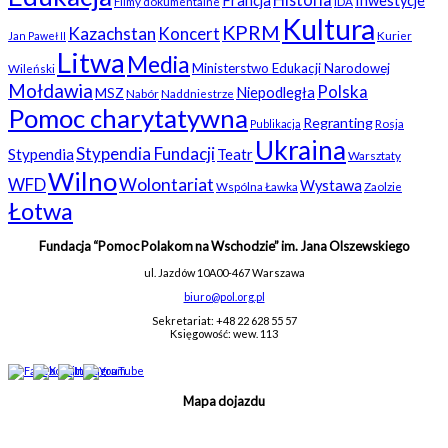
Francja
Inwestycje
Filmy dokumentalne
IDA
Kultura
KPRM
Kazachstan
Koncert
Kurier
Jan Paweł II
Litwa
Media
Ministerstwo Edukacji Narodowej
Wileński
Mołdawia
Polska
Niepodległa
MSZ
Nabór
Naddniestrze
Pomoc charytatywna
Regranting
Rosja
Publikacja
Ukraina
Stypendia Fundacji
Stypendia
Teatr
Warsztaty
Wilno
WFD
Wolontariat
Wystawa
Wspólna Ławka
Zaolzie
Łotwa
Fundacja “Pomoc Polakom na Wschodzie” im. Jana Olszewskiego
ul. Jazdów 10A
00-467 Warszawa
biuro@pol.org.pl
Sekretariat: +48 22 628 55 57
Księgowość: wew. 113
Mapa dojazdu