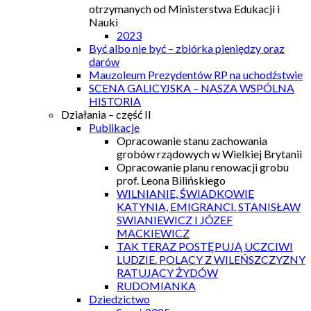
otrzymanych od Ministerstwa Edukacji i
Nauki
2023
Być albo nie być – zbiórka pieniędzy oraz
darów
Mauzoleum Prezydentów RP na uchodźstwie
SCENA GALICYJSKA – NASZA WSPÓLNA
HISTORIA
Działania – część II
Publikacje
Opracowanie stanu zachowania
grobów rządowych w Wielkiej Brytanii
Opracowanie planu renowacji grobu
prof. Leona Bilińskiego
WILNIANIE, ŚWIADKOWIE
KATYNIA, EMIGRANCI. STANISŁAW
SWIANIEWICZ I JÓZEF
MACKIEWICZ
TAK TERAZ POSTĘPUJĄ UCZCIWI
LUDZIE. POLACY Z WILEŃSZCZYZNY
RATUJĄCY ŻYDÓW
RUDOMIANKA
Dziedzictwo