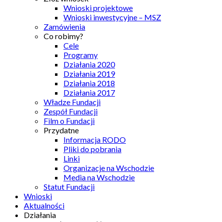
Wnioski projektowe
Wnioski inwestycyjne – MSZ
Zamówienia
Co robimy?
Cele
Programy
Działania 2020
Działania 2019
Działania 2018
Działania 2017
Władze Fundacji
Zespół Fundacji
Film o Fundacji
Przydatne
Informacja RODO
Pliki do pobrania
Linki
Organizacje na Wschodzie
Media na Wschodzie
Statut Fundacji
Wnioski
Aktualności
Działania