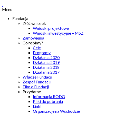
Menu
Fundacja
Złóż wniosek
Wnioski projektowe
Wnioski inwestycyjne – MSZ
Zamówienia
Co robimy?
Cele
Programy
Działania 2020
Działania 2019
Działania 2018
Działania 2017
Władze Fundacji
Zespół Fundacji
Film o Fundacji
Przydatne
Informacja RODO
Pliki do pobrania
Linki
Organizacje na Wschodzie