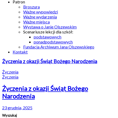
Patron
Broszura
Ważne wypowiedzi
Ważne wydarzenia
Ważne miejsca
Wystawa o Janie Olszewskim
Scenariusze lekcji dla szkół:
podstawowych
ponadpodstawowych
Fundacja Archiwum Jana Olszewskiego
Kontakt
Życzenia z okazji Świąt Bożego Narodzenia
Życzenia
Życzenia
Życzenia z okazji Świąt Bożego
Narodzenia
23 grudnia, 2025
Wyszukaj