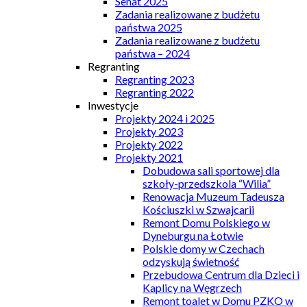
Senat 2025
Zadania realizowane z budżetu
państwa 2025
Zadania realizowane z budżetu
państwa – 2024
Regranting
Regranting 2023
Regranting 2022
Inwestycje
Projekty 2024 i 2025
Projekty 2023
Projekty 2022
Projekty 2021
Dobudowa sali sportowej dla
szkoły-przedszkola “Wilia”
Renowacja Muzeum Tadeusza
Kościuszki w Szwajcarii
Remont Domu Polskiego w
Dyneburgu na Łotwie
Polskie domy w Czechach
odzyskują świetność
Przebudowa Centrum dla Dzieci i
Kaplicy na Węgrzech
Remont toalet w Domu PZKO w