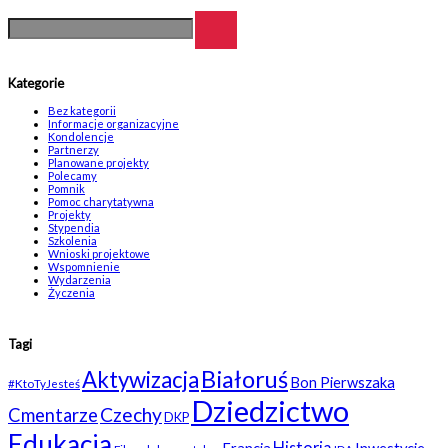
Kategorie
Bez kategorii
Informacje organizacyjne
Kondolencje
Partnerzy
Planowane projekty
Polecamy
Pomnik
Pomoc charytatywna
Projekty
Stypendia
Szkolenia
Wnioski projektowe
Wspomnienie
Wydarzenia
Życzenia
Tagi
Białoruś
Aktywizacja
Bon Pierwszaka
#KtoTyJesteś
Dziedzictwo
Czechy
Cmentarze
DKP
Edukacja
Historia