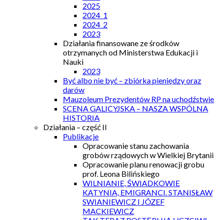
2025
2024_1
2024_2
2023
Działania finansowane ze środków
otrzymanych od Ministerstwa Edukacji i
Nauki
2023
Być albo nie być – zbiórka pieniędzy oraz
darów
Mauzoleum Prezydentów RP na uchodźstwie
SCENA GALICYJSKA – NASZA WSPÓLNA
HISTORIA
Działania – część II
Publikacje
Opracowanie stanu zachowania
grobów rządowych w Wielkiej Brytanii
Opracowanie planu renowacji grobu
prof. Leona Bilińskiego
WILNIANIE, ŚWIADKOWIE
KATYNIA, EMIGRANCI. STANISŁAW
SWIANIEWICZ I JÓZEF
MACKIEWICZ