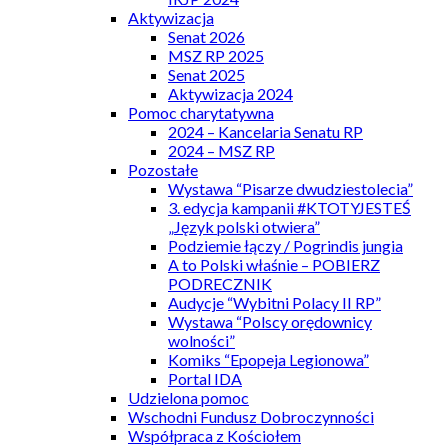
Aktywizacja
Senat 2026
MSZ RP 2025
Senat 2025
Aktywizacja 2024
Pomoc charytatywna
2024 – Kancelaria Senatu RP
2024 – MSZ RP
Pozostałe
Wystawa “Pisarze dwudziestolecia”
3. edycja kampanii #KTOTYJESTEŚ
„Język polski otwiera”
Podziemie łączy / Pogrindis jungia
A to Polski właśnie – POBIERZ
PODRECZNIK
Audycje “Wybitni Polacy II RP”
Wystawa “Polscy orędownicy
wolności”
Komiks “Epopeja Legionowa”
Portal IDA
Udzielona pomoc
Wschodni Fundusz Dobroczynności
Współpraca z Kościołem