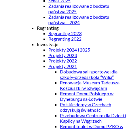
Senat 2025
Zadania realizowane z budżetu
państwa 2025
Zadania realizowane z budżetu
państwa – 2024
Regranting
Regranting 2023
Regranting 2022
Inwestycje
Projekty 2024 i 2025
Projekty 2023
Projekty 2022
Projekty 2021
Dobudowa sali sportowej dla
szkoły-przedszkola “Wilia”
Renowacja Muzeum Tadeusza
Kościuszki w Szwajcarii
Remont Domu Polskiego w
Dyneburgu na Łotwie
Polskie domy w Czechach
odzyskują świetność
Przebudowa Centrum dla Dzieci i
Kaplicy na Węgrzech
Remont toalet w Domu PZKO w