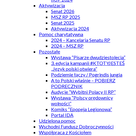
Aktywizacja
Senat 2026
MSZ RP 2025
Senat 2025
Aktywizacja 2024
Pomoc charytatywna
2024 – Kancelaria Senatu RP
2024 – MSZ RP
Pozostałe
Wystawa “Pisarze dwudziestolecia”
3. edycja kampanii #KTOTYJESTEŚ
„Język polski otwiera”
Podziemie łączy / Pogrindis jungia
A to Polski właśnie – POBIERZ
PODRECZNIK
Audycje “Wybitni Polacy II RP”
Wystawa “Polscy orędownicy
wolności”
Komiks “Epopeja Legionowa”
Portal IDA
Udzielona pomoc
Wschodni Fundusz Dobroczynności
Współpraca z Kościołem