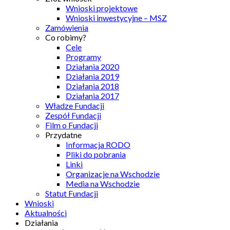
Wnioski projektowe
Wnioski inwestycyjne – MSZ
Zamówienia
Co robimy?
Cele
Programy
Działania 2020
Działania 2019
Działania 2018
Działania 2017
Władze Fundacji
Zespół Fundacji
Film o Fundacji
Przydatne
Informacja RODO
Pliki do pobrania
Linki
Organizacje na Wschodzie
Media na Wschodzie
Statut Fundacji
Wnioski
Aktualności
Działania