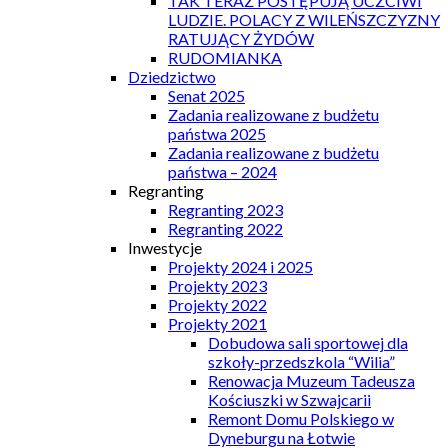
TAK TERAZ POSTĘPUJĄ UCZCIWI
LUDZIE. POLACY Z WILEŃSZCZYZNY
RATUJĄCY ŻYDÓW
RUDOMIANKA
Dziedzictwo
Senat 2025
Zadania realizowane z budżetu
państwa 2025
Zadania realizowane z budżetu
państwa – 2024
Regranting
Regranting 2023
Regranting 2022
Inwestycje
Projekty 2024 i 2025
Projekty 2023
Projekty 2022
Projekty 2021
Dobudowa sali sportowej dla
szkoły-przedszkola “Wilia”
Renowacja Muzeum Tadeusza
Kościuszki w Szwajcarii
Remont Domu Polskiego w
Dyneburgu na Łotwie