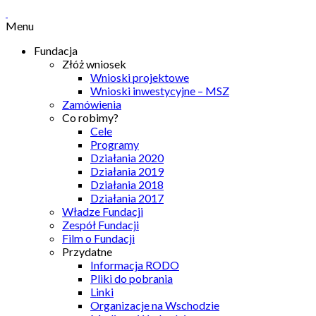
Menu
Fundacja
Złóż wniosek
Wnioski projektowe
Wnioski inwestycyjne – MSZ
Zamówienia
Co robimy?
Cele
Programy
Działania 2020
Działania 2019
Działania 2018
Działania 2017
Władze Fundacji
Zespół Fundacji
Film o Fundacji
Przydatne
Informacja RODO
Pliki do pobrania
Linki
Organizacje na Wschodzie