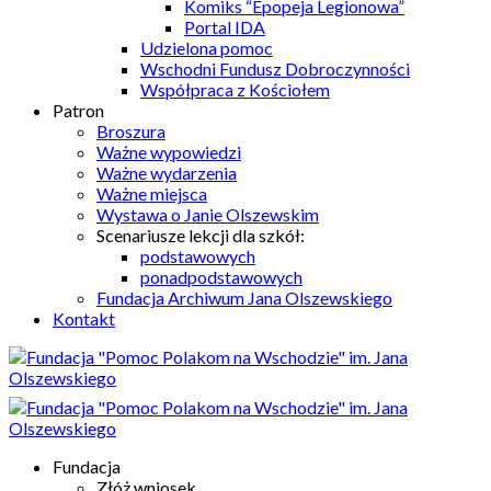
Komiks “Epopeja Legionowa”
Portal IDA
Udzielona pomoc
Wschodni Fundusz Dobroczynności
Współpraca z Kościołem
Patron
Broszura
Ważne wypowiedzi
Ważne wydarzenia
Ważne miejsca
Wystawa o Janie Olszewskim
Scenariusze lekcji dla szkół:
podstawowych
ponadpodstawowych
Fundacja Archiwum Jana Olszewskiego
Kontakt
Fundacja
Złóż wniosek