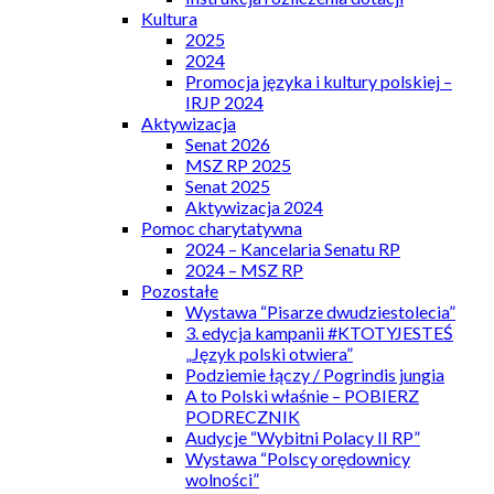
Kultura
2025
2024
Promocja języka i kultury polskiej –
IRJP 2024
Aktywizacja
Senat 2026
MSZ RP 2025
Senat 2025
Aktywizacja 2024
Pomoc charytatywna
2024 – Kancelaria Senatu RP
2024 – MSZ RP
Pozostałe
Wystawa “Pisarze dwudziestolecia”
3. edycja kampanii #KTOTYJESTEŚ
„Język polski otwiera”
Podziemie łączy / Pogrindis jungia
A to Polski właśnie – POBIERZ
PODRECZNIK
Audycje “Wybitni Polacy II RP”
Wystawa “Polscy orędownicy
wolności”