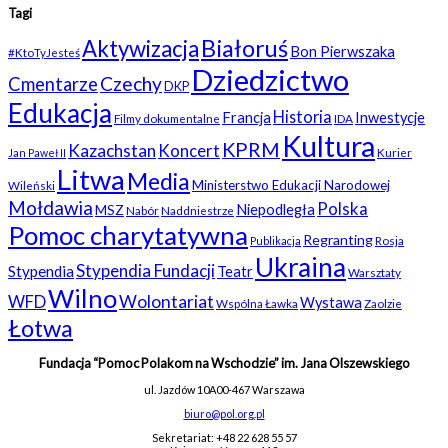
Tagi
Białoruś
Aktywizacja
Bon Pierwszaka
#KtoTyJesteś
Dziedzictwo
Czechy
Cmentarze
DKP
Edukacja
Historia
Francja
Inwestycje
Filmy dokumentalne
IDA
Kultura
KPRM
Kazachstan
Koncert
Kurier
Jan Paweł II
Litwa
Media
Ministerstwo Edukacji Narodowej
Wileński
Mołdawia
Polska
Niepodległa
MSZ
Nabór
Naddniestrze
Pomoc charytatywna
Regranting
Rosja
Publikacja
Ukraina
Stypendia Fundacji
Stypendia
Teatr
Warsztaty
Wilno
WFD
Wolontariat
Wystawa
Wspólna Ławka
Zaolzie
Łotwa
Fundacja “Pomoc Polakom na Wschodzie” im. Jana Olszewskiego
ul. Jazdów 10A
00-467 Warszawa
biuro@pol.org.pl
Sekretariat: +48 22 628 55 57