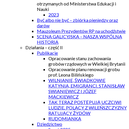
otrzymanych od Ministerstwa Edukacji i
Nauki
2023
Być albo nie być – zbiórka pieniędzy oraz
darów
Mauzoleum Prezydentów RP na uchodźstwie
SCENA GALICYJSKA – NASZA WSPÓLNA
HISTORIA
Działania – część II
Publikacje
Opracowanie stanu zachowania
grobów rządowych w Wielkiej Brytanii
Opracowanie planu renowacji grobu
prof. Leona Bilińskiego
WILNIANIE, ŚWIADKOWIE
KATYNIA, EMIGRANCI. STANISŁAW
SWIANIEWICZ I JÓZEF
MACKIEWICZ
TAK TERAZ POSTĘPUJĄ UCZCIWI
LUDZIE. POLACY Z WILEŃSZCZYZNY
RATUJĄCY ŻYDÓW
RUDOMIANKA
Dziedzictwo