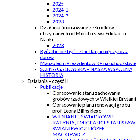
2025
2024_1
2024_2
2023
Działania finansowane ze środków
otrzymanych od Ministerstwa Edukacji i
Nauki
2023
Być albo nie być – zbiórka pieniędzy oraz
darów
Mauzoleum Prezydentów RP na uchodźstwie
SCENA GALICYJSKA – NASZA WSPÓLNA
HISTORIA
Działania – część II
Publikacje
Opracowanie stanu zachowania
grobów rządowych w Wielkiej Brytanii
Opracowanie planu renowacji grobu
prof. Leona Bilińskiego
WILNIANIE, ŚWIADKOWIE
KATYNIA, EMIGRANCI. STANISŁAW
SWIANIEWICZ I JÓZEF
MACKIEWICZ