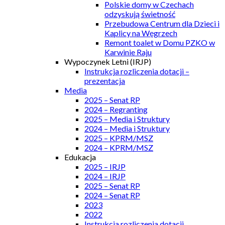
Polskie domy w Czechach
odzyskują świetność
Przebudowa Centrum dla Dzieci i
Kaplicy na Węgrzech
Remont toalet w Domu PZKO w
Karwinie Raju
Wypoczynek Letni (IRJP)
Instrukcja rozliczenia dotacji –
prezentacja
Media
2025 – Senat RP
2024 – Regranting
2025 – Media i Struktury
2024 – Media i Struktury
2025 – KPRM/MSZ
2024 – KPRM/MSZ
Edukacja
2025 – IRJP
2024 – IRJP
2025 – Senat RP
2024 – Senat RP
2023
2022
Instrukcja rozliczenia dotacji