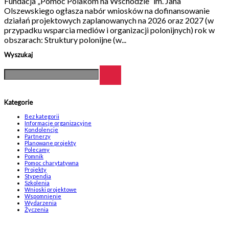
Fundacja „Pomoc Polakom na Wschodzie” im. Jana
Olszewskiego ogłasza nabór wniosków na dofinansowanie
działań projektowych zaplanowanych na 2026 oraz 2027 (w
przypadku wsparcia mediów i organizacji polonijnych) rok w
obszarach: Struktury polonijne (w...
Wyszukaj
Kategorie
Bez kategorii
Informacje organizacyjne
Kondolencje
Partnerzy
Planowane projekty
Polecamy
Pomnik
Pomoc charytatywna
Projekty
Stypendia
Szkolenia
Wnioski projektowe
Wspomnienie
Wydarzenia
Życzenia