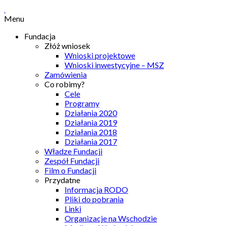
Menu
Fundacja
Złóż wniosek
Wnioski projektowe
Wnioski inwestycyjne – MSZ
Zamówienia
Co robimy?
Cele
Programy
Działania 2020
Działania 2019
Działania 2018
Działania 2017
Władze Fundacji
Zespół Fundacji
Film o Fundacji
Przydatne
Informacja RODO
Pliki do pobrania
Linki
Organizacje na Wschodzie