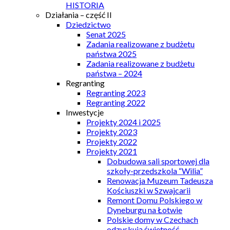
HISTORIA
Działania – część II
Dziedzictwo
Senat 2025
Zadania realizowane z budżetu
państwa 2025
Zadania realizowane z budżetu
państwa – 2024
Regranting
Regranting 2023
Regranting 2022
Inwestycje
Projekty 2024 i 2025
Projekty 2023
Projekty 2022
Projekty 2021
Dobudowa sali sportowej dla
szkoły-przedszkola “Wilia”
Renowacja Muzeum Tadeusza
Kościuszki w Szwajcarii
Remont Domu Polskiego w
Dyneburgu na Łotwie
Polskie domy w Czechach
odzyskują świetność