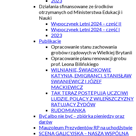
2023
Działania sfinansowane ze środków
otrzymanych od Ministerstwa Edukacji i
Nauki
Wypoczynek Letni 2024 – część II
Wypoczynek Letni 2024 – część I
2023
Publikacje
Opracowanie stanu zachowania
grobów rządowych w Wielkiej Brytanii
Opracowanie planu renowacji grobu
prof. Leona Bilińskiego
WILNIANIE, ŚWIADKOWIE
KATYNIA, EMIGRANCI. STANISŁAW
SWIANIEWICZ I JÓZEF
MACKIEWICZ
TAK TERAZ POSTĘPUJĄ UCZCIWI
LUDZIE. POLACY Z WILEŃSZCZYZNY
RATUJĄCY ŻYDÓW
RUDOMIANKA
Być albo nie być – zbiórka pieniędzy oraz
darów
Mauzoleum Prezydentów RP na uchodźstwie
SCENA GALICYJSKA – NASZA WSPÓLNA