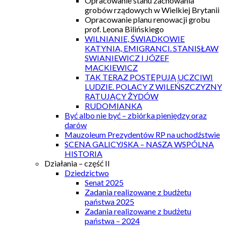
Opracowanie stanu zachowania
grobów rządowych w Wielkiej Brytanii
Opracowanie planu renowacji grobu
prof. Leona Bilińskiego
WILNIANIE, ŚWIADKOWIE
KATYNIA, EMIGRANCI. STANISŁAW
SWIANIEWICZ I JÓZEF
MACKIEWICZ
TAK TERAZ POSTĘPUJĄ UCZCIWI
LUDZIE. POLACY Z WILEŃSZCZYZNY
RATUJĄCY ŻYDÓW
RUDOMIANKA
Być albo nie być – zbiórka pieniędzy oraz
darów
Mauzoleum Prezydentów RP na uchodźstwie
SCENA GALICYJSKA – NASZA WSPÓLNA
HISTORIA
Działania – część II
Dziedzictwo
Senat 2025
Zadania realizowane z budżetu
państwa 2025
Zadania realizowane z budżetu
państwa – 2024