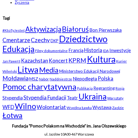
Życzenia
Tagi
Białoruś
Aktywizacja
Bon Pierwszaka
#KtoTyJesteś
Dziedzictwo
Czechy
Cmentarze
DKP
Edukacja
Historia
Francja
Inwestycje
Filmy dokumentalne
IDA
Kultura
KPRM
Kazachstan
Koncert
Kurier
Jan Paweł II
Litwa
Media
Ministerstwo Edukacji Narodowej
Wileński
Mołdawia
Polska
Niepodległa
MSZ
Nabór
Naddniestrze
Pomoc charytatywna
Regranting
Rosja
Publikacja
Ukraina
Stypendia Fundacji
Stypendia
Teatr
Warsztaty
Wilno
WFD
Wolontariat
Wystawa
Wspólna Ławka
Zaolzie
Łotwa
Fundacja “Pomoc Polakom na Wschodzie” im. Jana Olszewskiego
ul. Jazdów 10A
00-467 Warszawa