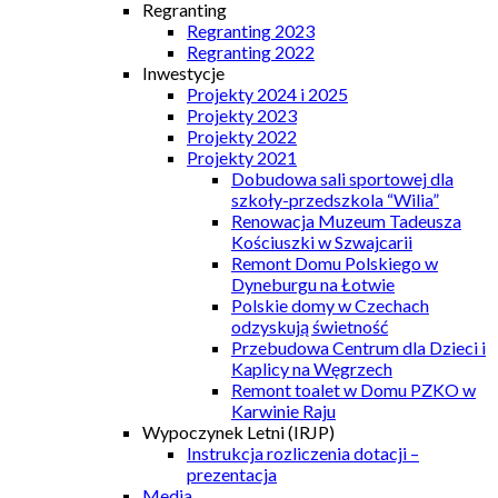
Regranting
Regranting 2023
Regranting 2022
Inwestycje
Projekty 2024 i 2025
Projekty 2023
Projekty 2022
Projekty 2021
Dobudowa sali sportowej dla
szkoły-przedszkola “Wilia”
Renowacja Muzeum Tadeusza
Kościuszki w Szwajcarii
Remont Domu Polskiego w
Dyneburgu na Łotwie
Polskie domy w Czechach
odzyskują świetność
Przebudowa Centrum dla Dzieci i
Kaplicy na Węgrzech
Remont toalet w Domu PZKO w
Karwinie Raju
Wypoczynek Letni (IRJP)
Instrukcja rozliczenia dotacji –
prezentacja
Media