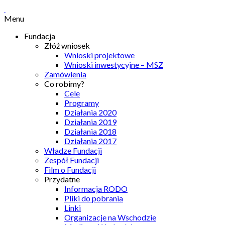
Menu
Fundacja
Złóż wniosek
Wnioski projektowe
Wnioski inwestycyjne – MSZ
Zamówienia
Co robimy?
Cele
Programy
Działania 2020
Działania 2019
Działania 2018
Działania 2017
Władze Fundacji
Zespół Fundacji
Film o Fundacji
Przydatne
Informacja RODO
Pliki do pobrania
Linki
Organizacje na Wschodzie