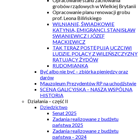
Opracowanie stanu zachowania
grobów rządowych w Wielkiej Brytanii
Opracowanie planu renowacji grobu
prof. Leona Bilińskiego
WILNIANIE, ŚWIADKOWIE
KATYNIA, EMIGRANCI. STANISŁAW
SWIANIEWICZ I JÓZEF
MACKIEWICZ
TAK TERAZ POSTĘPUJĄ UCZCIWI
LUDZIE. POLACY Z WILEŃSZCZYZNY
RATUJĄCY ŻYDÓW
RUDOMIANKA
Być albo nie być – zbiórka pieniędzy oraz
darów
Mauzoleum Prezydentów RP na uchodźstwie
SCENA GALICYJSKA – NASZA WSPÓLNA
HISTORIA
Działania – część II
Dziedzictwo
Senat 2025
Zadania realizowane z budżetu
państwa 2025
Zadania realizowane z budżetu
państwa – 2024