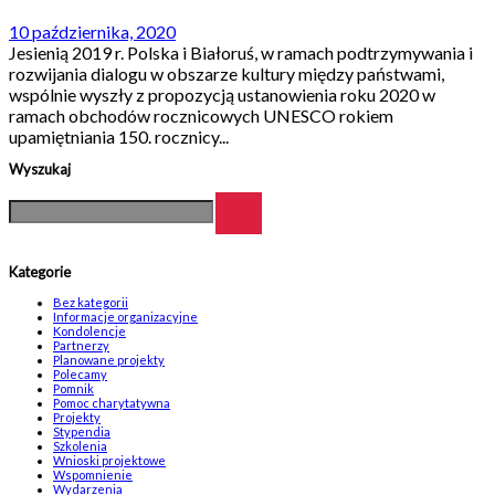
10 października, 2020
Jesienią 2019 r. Polska i Białoruś, w ramach podtrzymywania i
rozwijania dialogu w obszarze kultury między państwami,
wspólnie wyszły z propozycją ustanowienia roku 2020 w
ramach obchodów rocznicowych UNESCO rokiem
upamiętniania 150. rocznicy...
Wyszukaj
Kategorie
Bez kategorii
Informacje organizacyjne
Kondolencje
Partnerzy
Planowane projekty
Polecamy
Pomnik
Pomoc charytatywna
Projekty
Stypendia
Szkolenia
Wnioski projektowe
Wspomnienie
Wydarzenia