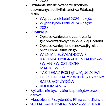
2023
Działania sfinansowane ze środków
otrzymanych od Ministerstwa Edukacji i
Nauki
Wypoczynek Letni 2024 – część II
Wypoczynek Letni 2024 – część I
2023
Publikacje
Opracowanie stanu zachowania
grobów rządowych w Wielkiej Brytanii
Opracowanie planu renowacji grobu
prof. Leona Bilińskiego
WILNIANIE, ŚWIADKOWIE
KATYNIA, EMIGRANCI. STANISŁAW
SWIANIEWICZ I JÓZEF
MACKIEWICZ
TAK TERAZ POSTĘPUJĄ UCZCIWI
LUDZIE. POLACY Z WILEŃSZCZYZNY
RATUJĄCY ŻYDÓW
RUDOMIANKA
Być albo nie być – zbiórka pieniędzy oraz
darów
Mauzoleum Prezydentów RP na uchodźstwie
SCENA GALICYJSKA – NASZA WSPÓLNA