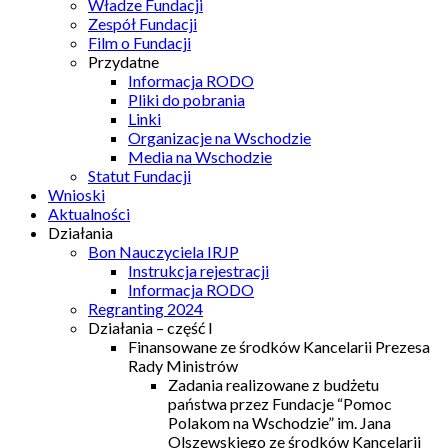
Władze Fundacji
Zespół Fundacji
Film o Fundacji
Przydatne
Informacja RODO
Pliki do pobrania
Linki
Organizacje na Wschodzie
Media na Wschodzie
Statut Fundacji
Wnioski
Aktualności
Działania
Bon Nauczyciela IRJP
Instrukcja rejestracji
Informacja RODO
Regranting 2024
Działania – część I
Finansowane ze środków Kancelarii Prezesa
Rady Ministrów
Zadania realizowane z budżetu
państwa przez Fundacje “Pomoc
Polakom na Wschodzie” im. Jana
Olszewskiego ze środków Kancelarii