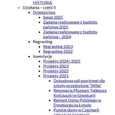
HISTORIA
Działania – część II
Dziedzictwo
Senat 2025
Zadania realizowane z budżetu
państwa 2025
Zadania realizowane z budżetu
państwa – 2024
Regranting
Regranting 2023
Regranting 2022
Inwestycje
Projekty 2024 i 2025
Projekty 2023
Projekty 2022
Projekty 2021
Dobudowa sali sportowej dla
szkoły-przedszkola “Wilia”
Renowacja Muzeum Tadeusza
Kościuszki w Szwajcarii
Remont Domu Polskiego w
Dyneburgu na Łotwie
Polskie domy w Czechach
odzyskują świetność