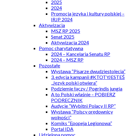
2025
2024
Promocja języka i kultury polskiej –
IRJP 2024
Aktywizacja
MSZ RP 2025
Senat 2025
Aktywizacja 2024
Pomoc charytatywna
2024 – Kancelaria Senatu RP
2024 – MSZ RP
Pozostałe
Wystawa “Pisarze dwudziestolecia”
3. edycja kampanii #KTOTYJESTEŚ
„Język polski otwiera”
Podziemie łączy / Pogrindis jungia
A to Polski właśnie – POBIERZ
PODRECZNIK
Audycje “Wybitni Polacy II RP”
Wystawa “Polscy orędownicy
wolności”
Komiks “Epopeja Legionowa”
Portal IDA
Udzielona pomoc