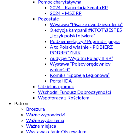
Pomoc charytatywna
2024 – Kancelaria Senatu RP
2024 – MSZ RP
Pozostałe
Wystawa “Pisarze dwudziestolecia”
3. edycja kampanii #KTOTYJESTEŚ
„Język polski otwiera”
Podziemie łączy / Pogrindis jungia
A to Polski właśnie – POBIERZ
PODRECZNIK
Audycje “Wybitni Polacy II RP”
Wystawa “Polscy orędownicy
wolności”
Komiks “Epopeja Legionowa”
Portal IDA
Udzielona pomoc
Wschodni Fundusz Dobroczynności
Współpraca z Kościołem
Patron
Broszura
Ważne wypowiedzi
Ważne wydarzenia
Ważne miejsca
Wystawa o Janie Olszewskim