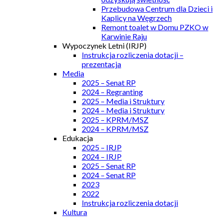
Przebudowa Centrum dla Dzieci i
Kaplicy na Węgrzech
Remont toalet w Domu PZKO w
Karwinie Raju
Wypoczynek Letni (IRJP)
Instrukcja rozliczenia dotacji –
prezentacja
Media
2025 – Senat RP
2024 – Regranting
2025 – Media i Struktury
2024 – Media i Struktury
2025 – KPRM/MSZ
2024 – KPRM/MSZ
Edukacja
2025 – IRJP
2024 – IRJP
2025 – Senat RP
2024 – Senat RP
2023
2022
Instrukcja rozliczenia dotacji
Kultura