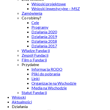
Wnioski projektowe
Wnioski inwestycyjne – MSZ
Zamówienia
Co robimy?
Cele
Programy
Działania 2020
Działania 2019
Działania 2018
Działania 2017
Władze Fundacji
Zespół Fundacji
Film o Fundacji
Przydatne
Informacja RODO
Pliki do pobrania
Linki
Organizacje na Wschodzie
Media na Wschodzie
Statut Fundacji
Wnioski
Aktualności
Działania