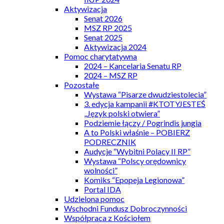
Aktywizacja
Senat 2026
MSZ RP 2025
Senat 2025
Aktywizacja 2024
Pomoc charytatywna
2024 – Kancelaria Senatu RP
2024 – MSZ RP
Pozostałe
Wystawa “Pisarze dwudziestolecia”
3. edycja kampanii #KTOTYJESTEŚ
„Język polski otwiera”
Podziemie łączy / Pogrindis jungia
A to Polski właśnie – POBIERZ
PODRECZNIK
Audycje “Wybitni Polacy II RP”
Wystawa “Polscy orędownicy
wolności”
Komiks “Epopeja Legionowa”
Portal IDA
Udzielona pomoc
Wschodni Fundusz Dobroczynności
Współpraca z Kościołem