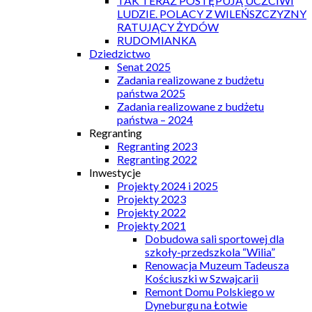
TAK TERAZ POSTĘPUJĄ UCZCIWI
LUDZIE. POLACY Z WILEŃSZCZYZNY
RATUJĄCY ŻYDÓW
RUDOMIANKA
Dziedzictwo
Senat 2025
Zadania realizowane z budżetu
państwa 2025
Zadania realizowane z budżetu
państwa – 2024
Regranting
Regranting 2023
Regranting 2022
Inwestycje
Projekty 2024 i 2025
Projekty 2023
Projekty 2022
Projekty 2021
Dobudowa sali sportowej dla
szkoły-przedszkola “Wilia”
Renowacja Muzeum Tadeusza
Kościuszki w Szwajcarii
Remont Domu Polskiego w
Dyneburgu na Łotwie