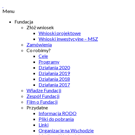
Menu
Fundacja
Złóż wniosek
Wnioski projektowe
Wnioski inwestycyjne – MSZ
Zamówienia
Co robimy?
Cele
Programy
Działania 2020
Działania 2019
Działania 2018
Działania 2017
Władze Fundacji
Zespół Fundacji
Film o Fundacji
Przydatne
Informacja RODO
Pliki do pobrania
Linki
Organizacje na Wschodzie