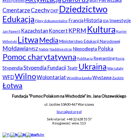
Bon Pierwszaka
#KtoTyJesteś
Dziedzictwo
Czechy
Cmentarze
DKP
Edukacja
Historia
Francja
Inwestycje
Filmy dokumentalne
IDA
Kultura
KPRM
Kazachstan
Koncert
Kurier
Jan Paweł II
Litwa
Media
Ministerstwo Edukacji Narodowej
Wileński
Mołdawia
Polska
Niepodległa
MSZ
Nabór
Naddniestrze
Pomoc charytatywna
Regranting
Rosja
Publikacja
Ukraina
Stypendia Fundacji
Stypendia
Teatr
Warsztaty
Wilno
WFD
Wolontariat
Wystawa
Wspólna Ławka
Zaolzie
Łotwa
Fundacja “Pomoc Polakom na Wschodzie” im. Jana Olszewskiego
ul. Jazdów 10A
00-467 Warszawa
biuro@pol.org.pl
Sekretariat: +48 22 628 55 57
Księgowość: wew. 113