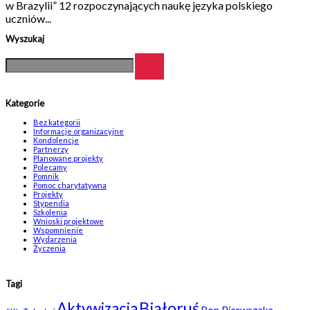
w Brazylii” 12 rozpoczynających naukę języka polskiego
uczniów...
Wyszukaj
Kategorie
Bez kategorii
Informacje organizacyjne
Kondolencje
Partnerzy
Planowane projekty
Polecamy
Pomnik
Pomoc charytatywna
Projekty
Stypendia
Szkolenia
Wnioski projektowe
Wspomnienie
Wydarzenia
Życzenia
Tagi
Białoruś
Aktywizacja