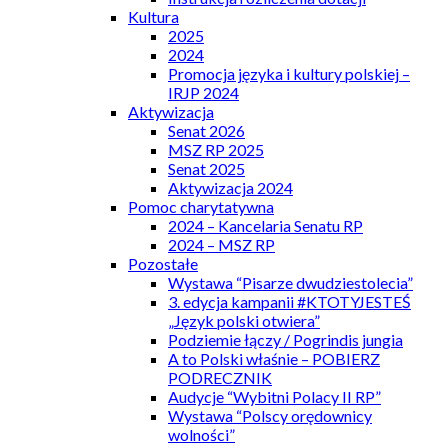
Kultura
2025
2024
Promocja języka i kultury polskiej –
IRJP 2024
Aktywizacja
Senat 2026
MSZ RP 2025
Senat 2025
Aktywizacja 2024
Pomoc charytatywna
2024 – Kancelaria Senatu RP
2024 – MSZ RP
Pozostałe
Wystawa “Pisarze dwudziestolecia”
3. edycja kampanii #KTOTYJESTEŚ
„Język polski otwiera”
Podziemie łączy / Pogrindis jungia
A to Polski właśnie – POBIERZ
PODRECZNIK
Audycje “Wybitni Polacy II RP”
Wystawa “Polscy orędownicy
wolności”