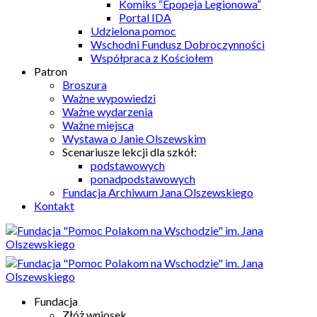
Komiks “Epopeja Legionowa”
Portal IDA
Udzielona pomoc
Wschodni Fundusz Dobroczynności
Współpraca z Kościołem
Patron
Broszura
Ważne wypowiedzi
Ważne wydarzenia
Ważne miejsca
Wystawa o Janie Olszewskim
Scenariusze lekcji dla szkół:
podstawowych
ponadpodstawowych
Fundacja Archiwum Jana Olszewskiego
Kontakt
Fundacja
Złóż wniosek