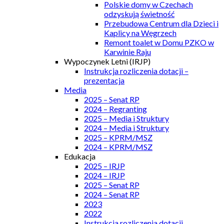
Polskie domy w Czechach
odzyskują świetność
Przebudowa Centrum dla Dzieci i
Kaplicy na Węgrzech
Remont toalet w Domu PZKO w
Karwinie Raju
Wypoczynek Letni (IRJP)
Instrukcja rozliczenia dotacji –
prezentacja
Media
2025 – Senat RP
2024 – Regranting
2025 – Media i Struktury
2024 – Media i Struktury
2025 – KPRM/MSZ
2024 – KPRM/MSZ
Edukacja
2025 – IRJP
2024 – IRJP
2025 – Senat RP
2024 – Senat RP
2023
2022
Instrukcja rozliczenia dotacji