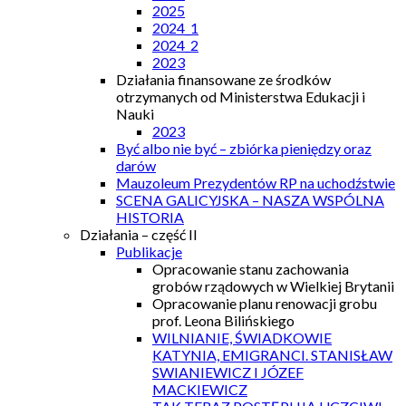
2025
2024_1
2024_2
2023
Działania finansowane ze środków
otrzymanych od Ministerstwa Edukacji i
Nauki
2023
Być albo nie być – zbiórka pieniędzy oraz
darów
Mauzoleum Prezydentów RP na uchodźstwie
SCENA GALICYJSKA – NASZA WSPÓLNA
HISTORIA
Działania – część II
Publikacje
Opracowanie stanu zachowania
grobów rządowych w Wielkiej Brytanii
Opracowanie planu renowacji grobu
prof. Leona Bilińskiego
WILNIANIE, ŚWIADKOWIE
KATYNIA, EMIGRANCI. STANISŁAW
SWIANIEWICZ I JÓZEF
MACKIEWICZ