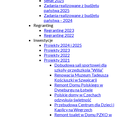
Senat 2025
Zadania realizowane z budżetu
państwa 2025
Zadania realizowane z budżetu
państwa – 2024
Regranting
Regranting 2023
Regranting 2022
Inwestycje
Projekty 2024 i 2025
Projekty 2023
Projekty 2022
Projekty 2021
Dobudowa sali sportowej dla
szkoły-przedszkola “Wilia”
Renowacja Muzeum Tadeusza
Kościuszki w Szwajcarii
Remont Domu Polskiego w
Dyneburgu na Łotwie
Polskie domy w Czechach
odzyskują świetność
Przebudowa Centrum dla Dzieci i
Kaplicy na Węgrzech
Remont toalet w Domu PZKO w