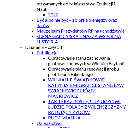
otrzymanych od Ministerstwa Edukacji i
Nauki
2023
Być albo nie być – zbiórka pieniędzy oraz
darów
Mauzoleum Prezydentów RP na uchodźstwie
SCENA GALICYJSKA – NASZA WSPÓLNA
HISTORIA
Działania – część II
Publikacje
Opracowanie stanu zachowania
grobów rządowych w Wielkiej Brytanii
Opracowanie planu renowacji grobu
prof. Leona Bilińskiego
WILNIANIE, ŚWIADKOWIE
KATYNIA, EMIGRANCI. STANISŁAW
SWIANIEWICZ I JÓZEF
MACKIEWICZ
TAK TERAZ POSTĘPUJĄ UCZCIWI
LUDZIE. POLACY Z WILEŃSZCZYZNY
RATUJĄCY ŻYDÓW
RUDOMIANKA
Dziedzictwo