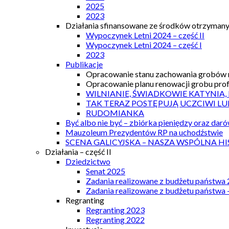
2025
2023
Działania sfinansowane ze środków otrzymanyc
Wypoczynek Letni 2024 – część II
Wypoczynek Letni 2024 – część I
2023
Publikacje
Opracowanie stanu zachowania grobów r
Opracowanie planu renowacji grobu prof.
WILNIANIE, ŚWIADKOWIE KATYNIA,
TAK TERAZ POSTĘPUJĄ UCZCIWI LU
RUDOMIANKA
Być albo nie być – zbiórka pieniędzy oraz dar
Mauzoleum Prezydentów RP na uchodźstwie
SCENA GALICYJSKA – NASZA WSPÓLNA HI
Działania – część II
Dziedzictwo
Senat 2025
Zadania realizowane z budżetu państwa
Zadania realizowane z budżetu państwa 
Regranting
Regranting 2023
Regranting 2022