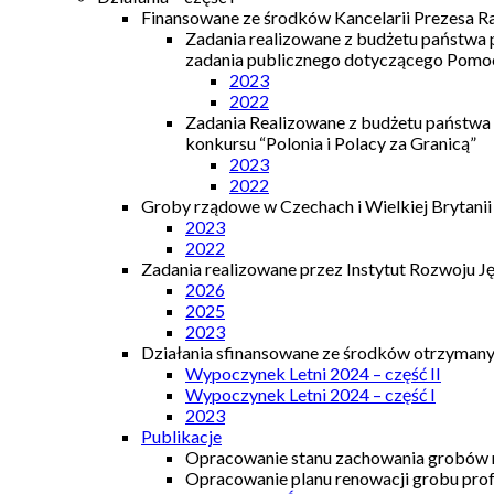
Finansowane ze środków Kancelarii Prezesa R
Zadania realizowane z budżetu państwa
zadania publicznego dotyczącego Pomocy
2023
2022
Zadania Realizowane z budżetu państwa
konkursu “Polonia i Polacy za Granicą”
2023
2022
Groby rządowe w Czechach i Wielkiej Brytanii
2023
2022
Zadania realizowane przez Instytut Rozwoju J
2026
2025
2023
Działania sfinansowane ze środków otrzymanyc
Wypoczynek Letni 2024 – część II
Wypoczynek Letni 2024 – część I
2023
Publikacje
Opracowanie stanu zachowania grobów r
Opracowanie planu renowacji grobu prof.