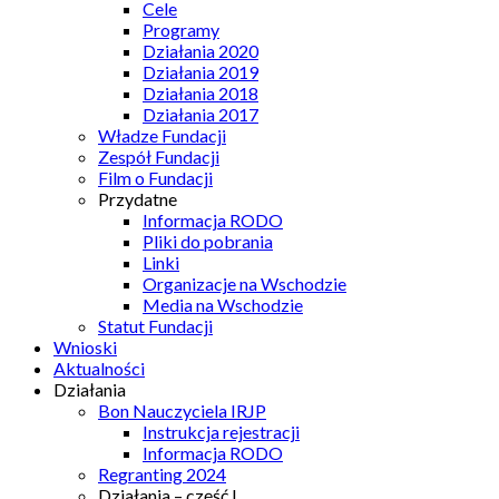
Cele
Programy
Działania 2020
Działania 2019
Działania 2018
Działania 2017
Władze Fundacji
Zespół Fundacji
Film o Fundacji
Przydatne
Informacja RODO
Pliki do pobrania
Linki
Organizacje na Wschodzie
Media na Wschodzie
Statut Fundacji
Wnioski
Aktualności
Działania
Bon Nauczyciela IRJP
Instrukcja rejestracji
Informacja RODO
Regranting 2024
Działania – część I