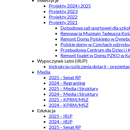
Inwestycje
Projekty 2024 i 2025
Projekty 2023
Projekty 2022
Projekty 2021
Dobudowa sali sportowej dla szkoł
Renowacja Muzeum Tadeusza Kości
Remont Domu Polskiego w Dynebu
Polskie domy w Czechach odzyskuj
Przebudowa Centrum dla Dzieci i 
Remont toalet w Domu PZKO w Kar
Wypoczynek Letni (IRJP)
Instrukcja rozliczenia dotacji – prezentac
Media
2025 – Senat RP
2024 – Regranting
2025 – Media i Struktury
2024 – Media i Struktury
2025 – KPRM/MSZ
2024 – KPRM/MSZ
Edukacja
2025 – IRJP
2024 – IRJP
2025 – Senat RP