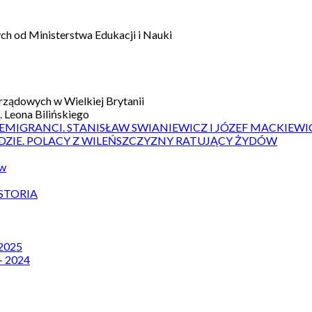
h od Ministerstwa Edukacji i Nauki
ządowych w Wielkiej Brytanii
 Leona Bilińskiego
 EMIGRANCI. STANISŁAW SWIANIEWICZ I JÓZEF MACKIEWI
DZIE. POLACY Z WILEŃSZCZYZNY RATUJĄCY ŻYDÓW
ów
STORIA
 2025
– 2024