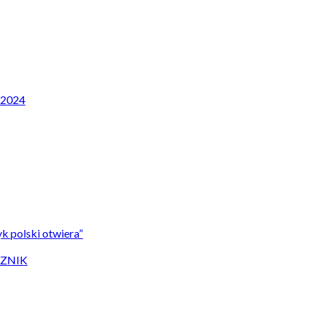
P 2024
k polski otwiera”
CZNIK