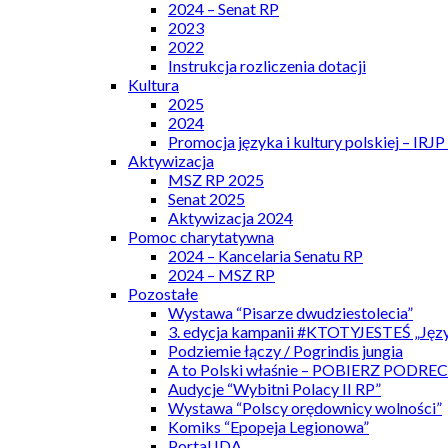
2024 – Senat RP
2023
2022
Instrukcja rozliczenia dotacji
Kultura
2025
2024
Promocja języka i kultury polskiej – IRJ
Aktywizacja
MSZ RP 2025
Senat 2025
Aktywizacja 2024
Pomoc charytatywna
2024 – Kancelaria Senatu RP
2024 – MSZ RP
Pozostałe
Wystawa “Pisarze dwudziestolecia”
3. edycja kampanii #KTOTYJESTEŚ „Języ
Podziemie łączy / Pogrindis jungia
A to Polski właśnie – POBIERZ PODRE
Audycje “Wybitni Polacy II RP”
Wystawa “Polscy orędownicy wolności”
Komiks “Epopeja Legionowa”
Portal IDA