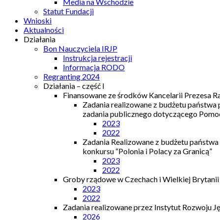
Media na Wschodzie
Statut Fundacji
Wnioski
Aktualności
Działania
Bon Nauczyciela IRJP
Instrukcja rejestracji
Informacja RODO
Regranting 2024
Działania – część I
Finansowane ze środków Kancelarii Prezesa R
Zadania realizowane z budżetu państwa
zadania publicznego dotyczącego Pomocy
2023
2022
Zadania Realizowane z budżetu państwa
konkursu “Polonia i Polacy za Granicą”
2023
2022
Groby rządowe w Czechach i Wielkiej Brytanii
2023
2022
Zadania realizowane przez Instytut Rozwoju J
2026