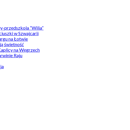
y-przedszkola “Wilia”
uszki w Szwajcarii
rgu na Łotwie
ą świetność
Kaplicy na Węgrzech
winie Raju
ja