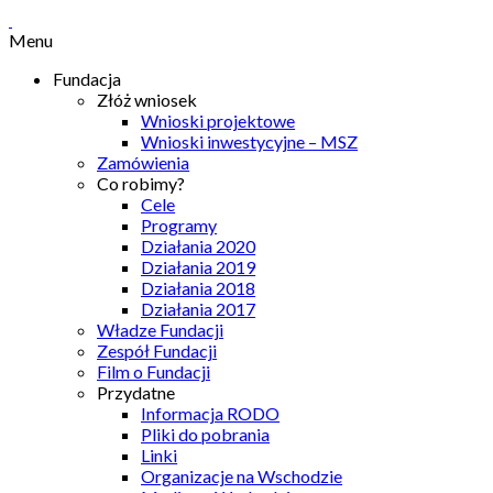
Menu
Fundacja
Złóż wniosek
Wnioski projektowe
Wnioski inwestycyjne – MSZ
Zamówienia
Co robimy?
Cele
Programy
Działania 2020
Działania 2019
Działania 2018
Działania 2017
Władze Fundacji
Zespół Fundacji
Film o Fundacji
Przydatne
Informacja RODO
Pliki do pobrania
Linki
Organizacje na Wschodzie