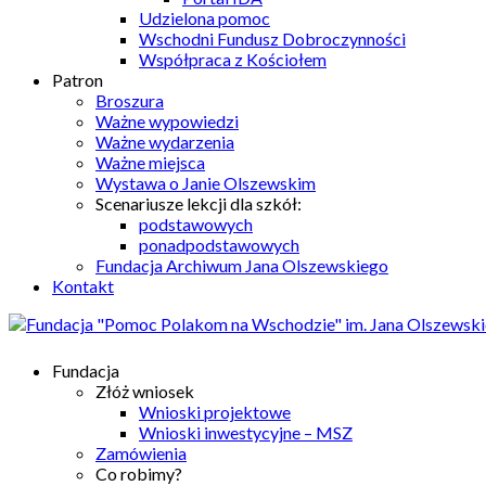
Udzielona pomoc
Wschodni Fundusz Dobroczynności
Współpraca z Kościołem
Patron
Broszura
Ważne wypowiedzi
Ważne wydarzenia
Ważne miejsca
Wystawa o Janie Olszewskim
Scenariusze lekcji dla szkół:
podstawowych
ponadpodstawowych
Fundacja Archiwum Jana Olszewskiego
Kontakt
Fundacja
Złóż wniosek
Wnioski projektowe
Wnioski inwestycyjne – MSZ
Zamówienia
Co robimy?