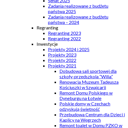
Senat 2025
Zadania realizowane z budżetu
państwa 2025
Zadania realizowane z budżetu
państwa – 2024
Regranting
Regranting 2023
Regranting 2022
Inwestycje
Projekty 2024 i 2025
Projekty 2023
Projekty 2022
Projekty 2021
Dobudowa sali sportowej dla
szkoły-przedszkola “Wilia”
Renowacja Muzeum Tadeusza
Kościuszki w Szwajcarii
Remont Domu Polskiego w
Dyneburgu na Łotwie
Polskie domy w Czechach
odzyskują świetność
Przebudowa Centrum dla Dzieci i
Kaplicy na Węgrzech
Remont toalet w Domu PZKO w