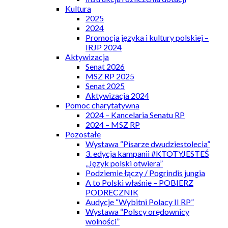
Kultura
2025
2024
Promocja języka i kultury polskiej –
IRJP 2024
Aktywizacja
Senat 2026
MSZ RP 2025
Senat 2025
Aktywizacja 2024
Pomoc charytatywna
2024 – Kancelaria Senatu RP
2024 – MSZ RP
Pozostałe
Wystawa “Pisarze dwudziestolecia”
3. edycja kampanii #KTOTYJESTEŚ
„Język polski otwiera”
Podziemie łączy / Pogrindis jungia
A to Polski właśnie – POBIERZ
PODRECZNIK
Audycje “Wybitni Polacy II RP”
Wystawa “Polscy orędownicy
wolności”