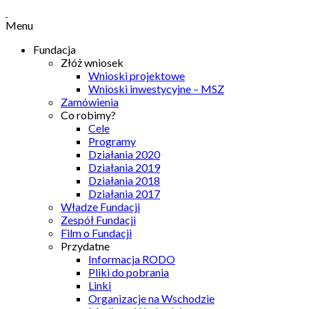
Menu
Fundacja
Złóż wniosek
Wnioski projektowe
Wnioski inwestycyjne – MSZ
Zamówienia
Co robimy?
Cele
Programy
Działania 2020
Działania 2019
Działania 2018
Działania 2017
Władze Fundacji
Zespół Fundacji
Film o Fundacji
Przydatne
Informacja RODO
Pliki do pobrania
Linki
Organizacje na Wschodzie