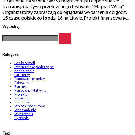
13 grudnia na stronie www.emigra.com.pl rozpocznie się
transmisja na żywo przełożonego festiwalu “Maj nad Wilią”.
Organizatorzy zapraszają do oglądania wydarzenia od godz.
15 czasu polskiego i godz. 16 na Litwie. Projekt finansowany...
Wyszukaj
Kategorie
Bez kategorii
Informacje organizacyjne
Kondolencje
Partnerzy
Planowane projekty
Polecamy
Pomnik
Pomoc charytatywna
Projekty
Stypendia
Szkolenia
Wnioski projektowe
Wspomnienie
Wydarzenia
Życzenia
Tagi