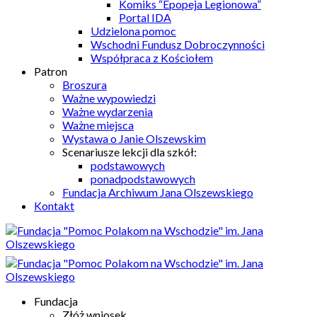
Komiks “Epopeja Legionowa”
Portal IDA
Udzielona pomoc
Wschodni Fundusz Dobroczynności
Współpraca z Kościołem
Patron
Broszura
Ważne wypowiedzi
Ważne wydarzenia
Ważne miejsca
Wystawa o Janie Olszewskim
Scenariusze lekcji dla szkół:
podstawowych
ponadpodstawowych
Fundacja Archiwum Jana Olszewskiego
Kontakt
Fundacja
Złóż wniosek