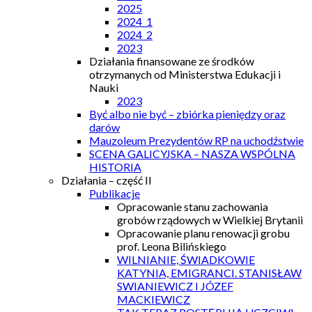
2025
2024_1
2024_2
2023
Działania finansowane ze środków
otrzymanych od Ministerstwa Edukacji i
Nauki
2023
Być albo nie być – zbiórka pieniędzy oraz
darów
Mauzoleum Prezydentów RP na uchodźstwie
SCENA GALICYJSKA – NASZA WSPÓLNA
HISTORIA
Działania – część II
Publikacje
Opracowanie stanu zachowania
grobów rządowych w Wielkiej Brytanii
Opracowanie planu renowacji grobu
prof. Leona Bilińskiego
WILNIANIE, ŚWIADKOWIE
KATYNIA, EMIGRANCI. STANISŁAW
SWIANIEWICZ I JÓZEF
MACKIEWICZ