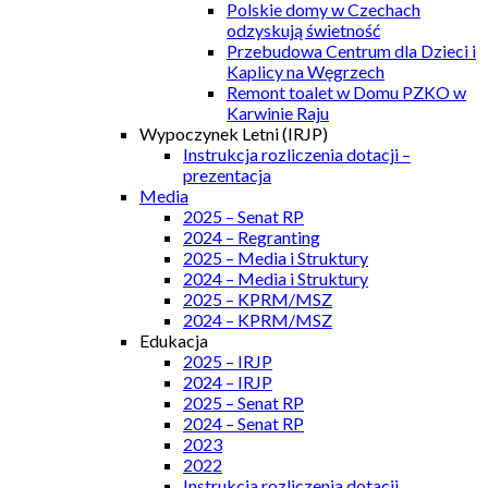
Polskie domy w Czechach
odzyskują świetność
Przebudowa Centrum dla Dzieci i
Kaplicy na Węgrzech
Remont toalet w Domu PZKO w
Karwinie Raju
Wypoczynek Letni (IRJP)
Instrukcja rozliczenia dotacji –
prezentacja
Media
2025 – Senat RP
2024 – Regranting
2025 – Media i Struktury
2024 – Media i Struktury
2025 – KPRM/MSZ
2024 – KPRM/MSZ
Edukacja
2025 – IRJP
2024 – IRJP
2025 – Senat RP
2024 – Senat RP
2023
2022
Instrukcja rozliczenia dotacji