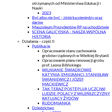
otrzymanych od Ministerstwa Edukacji i
Nauki
2023
Być albo nie być – zbiórka pieniędzy oraz
darów
Mauzoleum Prezydentów RP na uchodźstwie
SCENA GALICYJSKA – NASZA WSPÓLNA
HISTORIA
Działania – część II
Publikacje
Opracowanie stanu zachowania
grobów rządowych w Wielkiej Brytanii
Opracowanie planu renowacji grobu
prof. Leona Bilińskiego
WILNIANIE, ŚWIADKOWIE
KATYNIA, EMIGRANCI. STANISŁAW
SWIANIEWICZ I JÓZEF
MACKIEWICZ
TAK TERAZ POSTĘPUJĄ UCZCIWI
LUDZIE. POLACY Z WILEŃSZCZYZNY
RATUJĄCY ŻYDÓW
RUDOMIANKA
Dziedzictwo