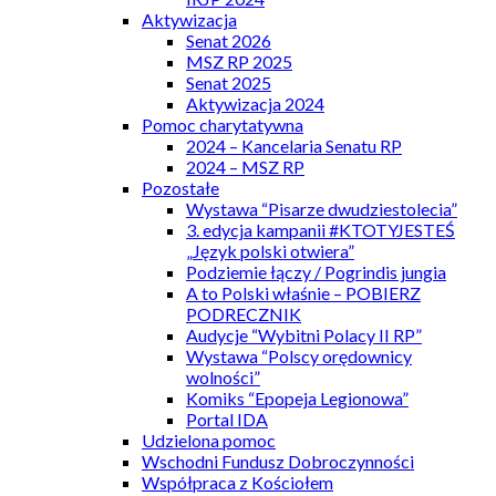
Aktywizacja
Senat 2026
MSZ RP 2025
Senat 2025
Aktywizacja 2024
Pomoc charytatywna
2024 – Kancelaria Senatu RP
2024 – MSZ RP
Pozostałe
Wystawa “Pisarze dwudziestolecia”
3. edycja kampanii #KTOTYJESTEŚ
„Język polski otwiera”
Podziemie łączy / Pogrindis jungia
A to Polski właśnie – POBIERZ
PODRECZNIK
Audycje “Wybitni Polacy II RP”
Wystawa “Polscy orędownicy
wolności”
Komiks “Epopeja Legionowa”
Portal IDA
Udzielona pomoc
Wschodni Fundusz Dobroczynności
Współpraca z Kościołem