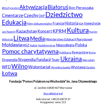
Białoruś
Aktywizacja
Bon Pierwszaka
#KtoTyJesteś
Dziedzictwo
Czechy
Cmentarze
DKP
Edukacja
Historia
Francja
Inwestycje
Filmy dokumentalne
IDA
Kultura
KPRM
Kazachstan
Koncert
Kurier
Jan Paweł II
Litwa
Media
Ministerstwo Edukacji Narodowej
Wileński
Mołdawia
Polska
Niepodległa
MSZ
Nabór
Naddniestrze
Pomoc charytatywna
Regranting
Rosja
Publikacja
Ukraina
Stypendia Fundacji
Stypendia
Teatr
Warsztaty
Wilno
WFD
Wolontariat
Wystawa
Wspólna Ławka
Zaolzie
Łotwa
Fundacja “Pomoc Polakom na Wschodzie” im. Jana Olszewskiego
ul. Jazdów 10A
00-467 Warszawa
biuro@pol.org.pl
Sekretariat: +48 22 628 55 57
Księgowość: wew. 113