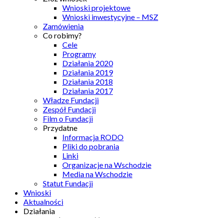
Wnioski projektowe
Wnioski inwestycyjne – MSZ
Zamówienia
Co robimy?
Cele
Programy
Działania 2020
Działania 2019
Działania 2018
Działania 2017
Władze Fundacji
Zespół Fundacji
Film o Fundacji
Przydatne
Informacja RODO
Pliki do pobrania
Linki
Organizacje na Wschodzie
Media na Wschodzie
Statut Fundacji
Wnioski
Aktualności
Działania