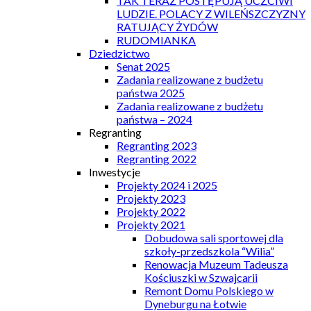
TAK TERAZ POSTĘPUJĄ UCZCIWI
LUDZIE. POLACY Z WILEŃSZCZYZNY
RATUJĄCY ŻYDÓW
RUDOMIANKA
Dziedzictwo
Senat 2025
Zadania realizowane z budżetu
państwa 2025
Zadania realizowane z budżetu
państwa – 2024
Regranting
Regranting 2023
Regranting 2022
Inwestycje
Projekty 2024 i 2025
Projekty 2023
Projekty 2022
Projekty 2021
Dobudowa sali sportowej dla
szkoły-przedszkola “Wilia”
Renowacja Muzeum Tadeusza
Kościuszki w Szwajcarii
Remont Domu Polskiego w
Dyneburgu na Łotwie