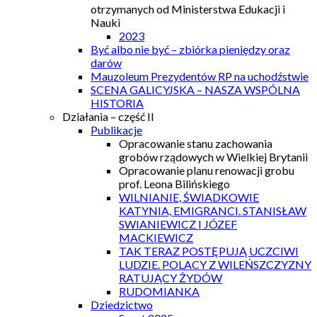
otrzymanych od Ministerstwa Edukacji i
Nauki
2023
Być albo nie być – zbiórka pieniędzy oraz
darów
Mauzoleum Prezydentów RP na uchodźstwie
SCENA GALICYJSKA – NASZA WSPÓLNA
HISTORIA
Działania – część II
Publikacje
Opracowanie stanu zachowania
grobów rządowych w Wielkiej Brytanii
Opracowanie planu renowacji grobu
prof. Leona Bilińskiego
WILNIANIE, ŚWIADKOWIE
KATYNIA, EMIGRANCI. STANISŁAW
SWIANIEWICZ I JÓZEF
MACKIEWICZ
TAK TERAZ POSTĘPUJĄ UCZCIWI
LUDZIE. POLACY Z WILEŃSZCZYZNY
RATUJĄCY ŻYDÓW
RUDOMIANKA
Dziedzictwo