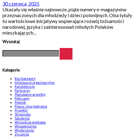
30 czerwca, 2025
Ukazały się właśnie najnowsze, piąte numery e-magazynów
przeznaczonych dla młodzieży i dzieci polonijnych. Oba tytuły
to wartościowe inicjatywy wspierające rozwój tożsamości
narodowej, języka i zainteresowań młodych Polaków
mieszkających...
Wyszukaj
Kategorie
Bez kategorii
Informacje organizacyjne
Kondolencje
Partnerzy
Planowane projekty
Polecamy
Pomnik
Pomoc charytatywna
Projekty
Stypendia
Szkolenia
Wnioski projektowe
Wspomnienie
Wydarzenia
Życzenia