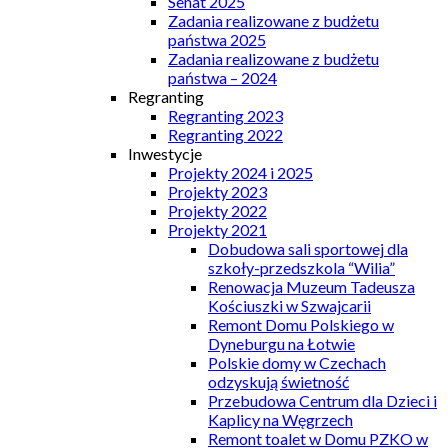
Senat 2025
Zadania realizowane z budżetu
państwa 2025
Zadania realizowane z budżetu
państwa – 2024
Regranting
Regranting 2023
Regranting 2022
Inwestycje
Projekty 2024 i 2025
Projekty 2023
Projekty 2022
Projekty 2021
Dobudowa sali sportowej dla
szkoły-przedszkola “Wilia”
Renowacja Muzeum Tadeusza
Kościuszki w Szwajcarii
Remont Domu Polskiego w
Dyneburgu na Łotwie
Polskie domy w Czechach
odzyskują świetność
Przebudowa Centrum dla Dzieci i
Kaplicy na Węgrzech
Remont toalet w Domu PZKO w