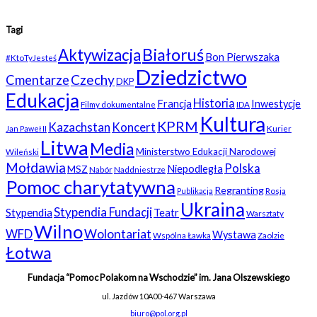
Tagi
Białoruś
Aktywizacja
Bon Pierwszaka
#KtoTyJesteś
Dziedzictwo
Czechy
Cmentarze
DKP
Edukacja
Historia
Francja
Inwestycje
Filmy dokumentalne
IDA
Kultura
KPRM
Kazachstan
Koncert
Kurier
Jan Paweł II
Litwa
Media
Ministerstwo Edukacji Narodowej
Wileński
Mołdawia
Polska
Niepodległa
MSZ
Nabór
Naddniestrze
Pomoc charytatywna
Regranting
Rosja
Publikacja
Ukraina
Stypendia Fundacji
Stypendia
Teatr
Warsztaty
Wilno
WFD
Wolontariat
Wystawa
Wspólna Ławka
Zaolzie
Łotwa
Fundacja “Pomoc Polakom na Wschodzie” im. Jana Olszewskiego
ul. Jazdów 10A
00-467 Warszawa
biuro@pol.org.pl