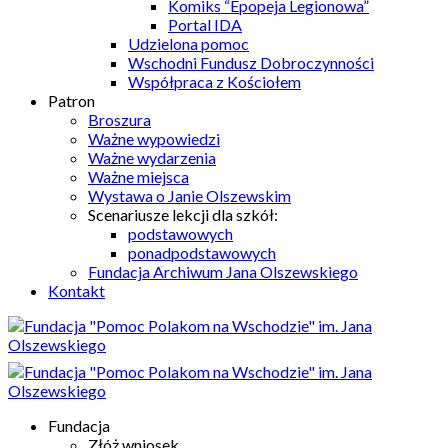
Komiks “Epopeja Legionowa”
Portal IDA
Udzielona pomoc
Wschodni Fundusz Dobroczynności
Współpraca z Kościołem
Patron
Broszura
Ważne wypowiedzi
Ważne wydarzenia
Ważne miejsca
Wystawa o Janie Olszewskim
Scenariusze lekcji dla szkół:
podstawowych
ponadpodstawowych
Fundacja Archiwum Jana Olszewskiego
Kontakt
Fundacja
Złóż wniosek