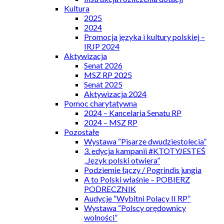
Kultura
2025
2024
Promocja języka i kultury polskiej –
IRJP 2024
Aktywizacja
Senat 2026
MSZ RP 2025
Senat 2025
Aktywizacja 2024
Pomoc charytatywna
2024 – Kancelaria Senatu RP
2024 – MSZ RP
Pozostałe
Wystawa “Pisarze dwudziestolecia”
3. edycja kampanii #KTOTYJESTEŚ
„Język polski otwiera”
Podziemie łączy / Pogrindis jungia
A to Polski właśnie – POBIERZ
PODRECZNIK
Audycje “Wybitni Polacy II RP”
Wystawa “Polscy orędownicy
wolności”