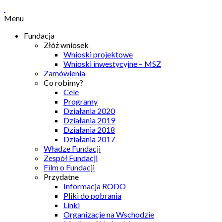
Menu
Fundacja
Złóż wniosek
Wnioski projektowe
Wnioski inwestycyjne – MSZ
Zamówienia
Co robimy?
Cele
Programy
Działania 2020
Działania 2019
Działania 2018
Działania 2017
Władze Fundacji
Zespół Fundacji
Film o Fundacji
Przydatne
Informacja RODO
Pliki do pobrania
Linki
Organizacje na Wschodzie