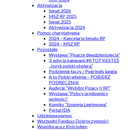
Aktywizacja
Senat 2026
MSZ RP 2025
Senat 2025
Aktywizacja 2024
Pomoc charytatywna
2024 – Kancelaria Senatu RP
2024 – MSZ RP
Pozostałe
Wystawa “Pisarze dwudziestolecia”
3. edycja kampanii #KTOTYJESTEŚ
„Język polski otwiera”
Podziemie łączy / Pogrindis jungia
A to Polski właśnie – POBIERZ
PODRECZNIK
Audycje “Wybitni Polacy II RP”
Wystawa “Polscy orędownicy
wolności”
Komiks “Epopeja Legionowa”
Portal IDA
Udzielona pomoc
Wschodni Fundusz Dobroczynności
Współpraca z Kościołem