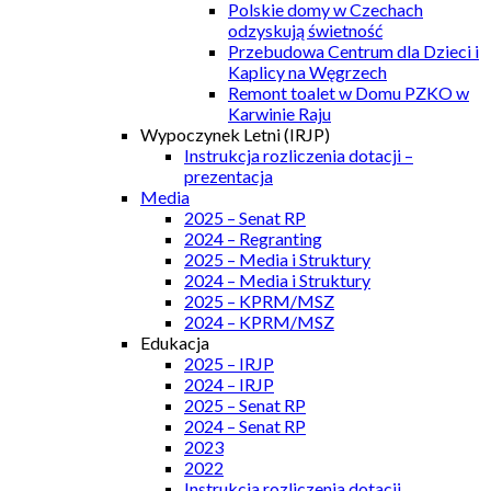
Polskie domy w Czechach
odzyskują świetność
Przebudowa Centrum dla Dzieci i
Kaplicy na Węgrzech
Remont toalet w Domu PZKO w
Karwinie Raju
Wypoczynek Letni (IRJP)
Instrukcja rozliczenia dotacji –
prezentacja
Media
2025 – Senat RP
2024 – Regranting
2025 – Media i Struktury
2024 – Media i Struktury
2025 – KPRM/MSZ
2024 – KPRM/MSZ
Edukacja
2025 – IRJP
2024 – IRJP
2025 – Senat RP
2024 – Senat RP
2023
2022
Instrukcja rozliczenia dotacji