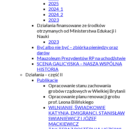
2025
2024_1
2024_2
2023
Działania finansowane ze środków
otrzymanych od Ministerstwa Edukacji i
Nauki
2023
Być albo nie być – zbiórka pieniędzy oraz
darów
Mauzoleum Prezydentów RP na uchodźstwie
SCENA GALICYJSKA – NASZA WSPÓLNA
HISTORIA
Działania – część II
Publikacje
Opracowanie stanu zachowania
grobów rządowych w Wielkiej Brytanii
Opracowanie planu renowacji grobu
prof. Leona Bilińskiego
WILNIANIE, ŚWIADKOWIE
KATYNIA, EMIGRANCI. STANISŁAW
SWIANIEWICZ I JÓZEF
MACKIEWICZ