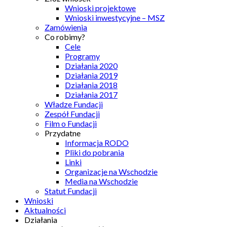
Wnioski projektowe
Wnioski inwestycyjne – MSZ
Zamówienia
Co robimy?
Cele
Programy
Działania 2020
Działania 2019
Działania 2018
Działania 2017
Władze Fundacji
Zespół Fundacji
Film o Fundacji
Przydatne
Informacja RODO
Pliki do pobrania
Linki
Organizacje na Wschodzie
Media na Wschodzie
Statut Fundacji
Wnioski
Aktualności
Działania