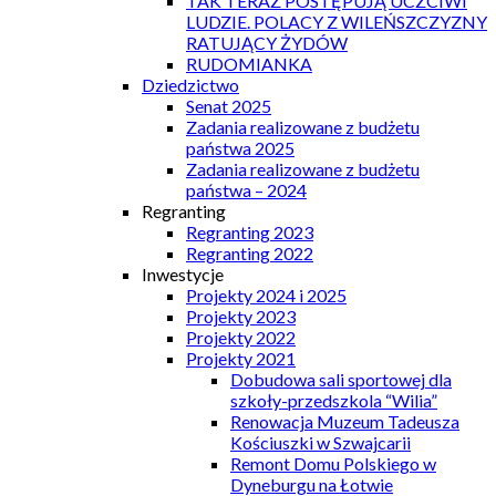
TAK TERAZ POSTĘPUJĄ UCZCIWI
LUDZIE. POLACY Z WILEŃSZCZYZNY
RATUJĄCY ŻYDÓW
RUDOMIANKA
Dziedzictwo
Senat 2025
Zadania realizowane z budżetu
państwa 2025
Zadania realizowane z budżetu
państwa – 2024
Regranting
Regranting 2023
Regranting 2022
Inwestycje
Projekty 2024 i 2025
Projekty 2023
Projekty 2022
Projekty 2021
Dobudowa sali sportowej dla
szkoły-przedszkola “Wilia”
Renowacja Muzeum Tadeusza
Kościuszki w Szwajcarii
Remont Domu Polskiego w
Dyneburgu na Łotwie