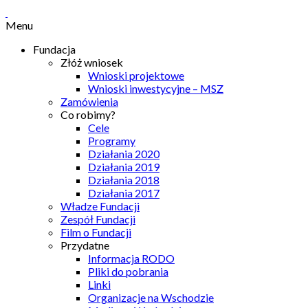
Menu
Fundacja
Złóż wniosek
Wnioski projektowe
Wnioski inwestycyjne – MSZ
Zamówienia
Co robimy?
Cele
Programy
Działania 2020
Działania 2019
Działania 2018
Działania 2017
Władze Fundacji
Zespół Fundacji
Film o Fundacji
Przydatne
Informacja RODO
Pliki do pobrania
Linki
Organizacje na Wschodzie