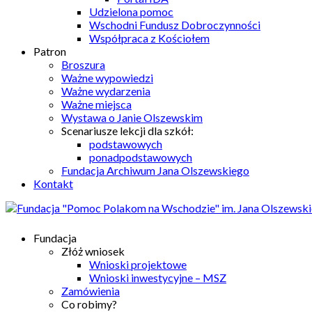
Udzielona pomoc
Wschodni Fundusz Dobroczynności
Współpraca z Kościołem
Patron
Broszura
Ważne wypowiedzi
Ważne wydarzenia
Ważne miejsca
Wystawa o Janie Olszewskim
Scenariusze lekcji dla szkół:
podstawowych
ponadpodstawowych
Fundacja Archiwum Jana Olszewskiego
Kontakt
Fundacja
Złóż wniosek
Wnioski projektowe
Wnioski inwestycyjne – MSZ
Zamówienia
Co robimy?