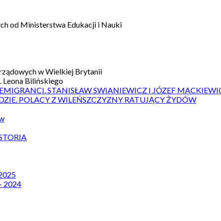
h od Ministerstwa Edukacji i Nauki
ządowych w Wielkiej Brytanii
 Leona Bilińskiego
 EMIGRANCI. STANISŁAW SWIANIEWICZ I JÓZEF MACKIEWI
DZIE. POLACY Z WILEŃSZCZYZNY RATUJĄCY ŻYDÓW
ów
STORIA
 2025
– 2024