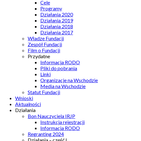
Cele
Programy
Działania 2020
Działania 2019
Działania 2018
Działania 2017
Władze Fundacji
Zespół Fundacji
Film o Fundacji
Przydatne
Informacja RODO
Pliki do pobrania
Linki
Organizacje na Wschodzie
Media na Wschodzie
Statut Fundacji
Wnioski
Aktualności
Działania
Bon Nauczyciela IRJP
Instrukcja rejestracji
Informacja RODO
Regranting 2024
Działania – część I