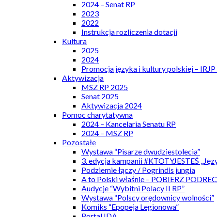
2024 – Senat RP
2023
2022
Instrukcja rozliczenia dotacji
Kultura
2025
2024
Promocja języka i kultury polskiej – IRJ
Aktywizacja
MSZ RP 2025
Senat 2025
Aktywizacja 2024
Pomoc charytatywna
2024 – Kancelaria Senatu RP
2024 – MSZ RP
Pozostałe
Wystawa “Pisarze dwudziestolecia”
3. edycja kampanii #KTOTYJESTEŚ „Języ
Podziemie łączy / Pogrindis jungia
A to Polski właśnie – POBIERZ PODRE
Audycje “Wybitni Polacy II RP”
Wystawa “Polscy orędownicy wolności”
Komiks “Epopeja Legionowa”
Portal IDA