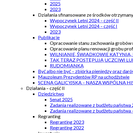
2025
2023
Działania sfinansowane ze środków otrzymanyc
Wypoczynek Letni 2024 – część II
Wypoczynek Letni 2024 – część I
2023
Publikacje
Opracowanie stanu zachowania grobów r
Opracowanie planu renowacji grobu prof.
WILNIANIE, ŚWIADKOWIE KATYNIA,
TAK TERAZ POSTĘPUJĄ UCZCIWI LU
RUDOMIANKA
Być albo nie być – zbiórka pieniędzy oraz dar
Mauzoleum Prezydentów RP na uchodźstwie
SCENA GALICYJSKA – NASZA WSPÓLNA HI
Działania – część II
Dziedzictwo
Senat 2025
Zadania realizowane z budżetu państwa
Zadania realizowane z budżetu państwa 
Regranting
Regranting 2023
Regranting 2022