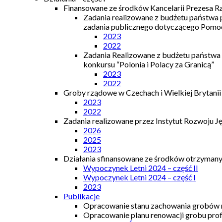
Finansowane ze środków Kancelarii Prezesa R
Zadania realizowane z budżetu państwa
zadania publicznego dotyczącego Pomocy
2023
2022
Zadania Realizowane z budżetu państwa
konkursu “Polonia i Polacy za Granicą”
2023
2022
Groby rządowe w Czechach i Wielkiej Brytanii
2023
2022
Zadania realizowane przez Instytut Rozwoju J
2026
2025
2023
Działania sfinansowane ze środków otrzymanyc
Wypoczynek Letni 2024 – część II
Wypoczynek Letni 2024 – część I
2023
Publikacje
Opracowanie stanu zachowania grobów r
Opracowanie planu renowacji grobu prof.