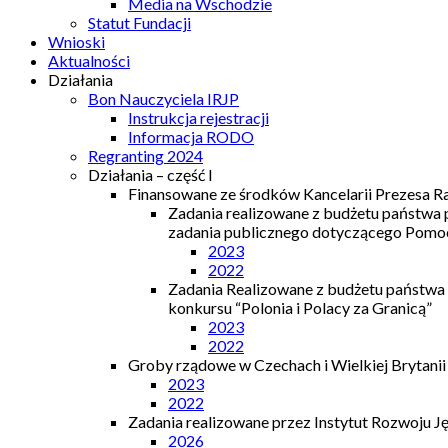
Media na Wschodzie
Statut Fundacji
Wnioski
Aktualności
Działania
Bon Nauczyciela IRJP
Instrukcja rejestracji
Informacja RODO
Regranting 2024
Działania – część I
Finansowane ze środków Kancelarii Prezesa R
Zadania realizowane z budżetu państwa
zadania publicznego dotyczącego Pomocy
2023
2022
Zadania Realizowane z budżetu państwa
konkursu “Polonia i Polacy za Granicą”
2023
2022
Groby rządowe w Czechach i Wielkiej Brytanii
2023
2022
Zadania realizowane przez Instytut Rozwoju J
2026