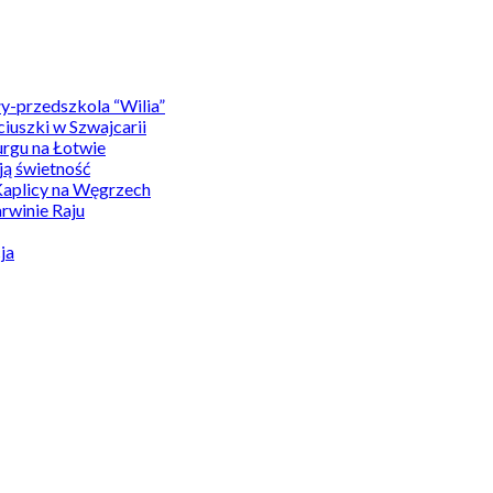
y-przedszkola “Wilia”
uszki w Szwajcarii
rgu na Łotwie
ą świetność
Kaplicy na Węgrzech
winie Raju
ja