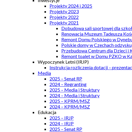
Inwestycje
Projekty 2024 i 2025
Projekty 2023
Projekty 2022
Projekty 2021
Dobudowa sali sportowej dla szkoł
Renowacja Muzeum Tadeusza Kości
Remont Domu Polskiego w Dynebu
Polskie domy w Czechach odzyskuj
Przebudowa Centrum dla Dzieci i 
Remont toalet w Domu PZKO w Kar
Wypoczynek Letni (IRJP)
Instrukcja rozliczenia dotacji – prezentac
Media
2025 – Senat RP
2024 – Regranting
2025 – Media i Struktury
2024 – Media i Struktury
2025 – KPRM/MSZ
2024 – KPRM/MSZ
Edukacja
2025 – IRJP
2024 – IRJP
2025 – Senat RP