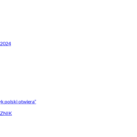
P 2024
k polski otwiera”
CZNIK