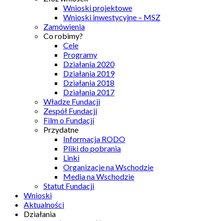
Wnioski projektowe
Wnioski inwestycyjne – MSZ
Zamówienia
Co robimy?
Cele
Programy
Działania 2020
Działania 2019
Działania 2018
Działania 2017
Władze Fundacji
Zespół Fundacji
Film o Fundacji
Przydatne
Informacja RODO
Pliki do pobrania
Linki
Organizacje na Wschodzie
Media na Wschodzie
Statut Fundacji
Wnioski
Aktualności
Działania