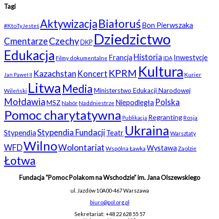
Tagi
Białoruś
Aktywizacja
Bon Pierwszaka
#KtoTyJesteś
Dziedzictwo
Czechy
Cmentarze
DKP
Edukacja
Historia
Francja
Inwestycje
Filmy dokumentalne
IDA
Kultura
KPRM
Kazachstan
Koncert
Kurier
Jan Paweł II
Litwa
Media
Ministerstwo Edukacji Narodowej
Wileński
Mołdawia
Polska
Niepodległa
MSZ
Nabór
Naddniestrze
Pomoc charytatywna
Regranting
Rosja
Publikacja
Ukraina
Stypendia Fundacji
Stypendia
Teatr
Warsztaty
Wilno
WFD
Wolontariat
Wystawa
Wspólna Ławka
Zaolzie
Łotwa
Fundacja “Pomoc Polakom na Wschodzie” im. Jana Olszewskiego
ul. Jazdów 10A
00-467 Warszawa
biuro@pol.org.pl
Sekretariat: +48 22 628 55 57