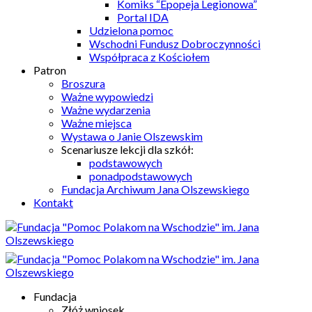
Komiks “Epopeja Legionowa”
Portal IDA
Udzielona pomoc
Wschodni Fundusz Dobroczynności
Współpraca z Kościołem
Patron
Broszura
Ważne wypowiedzi
Ważne wydarzenia
Ważne miejsca
Wystawa o Janie Olszewskim
Scenariusze lekcji dla szkół:
podstawowych
ponadpodstawowych
Fundacja Archiwum Jana Olszewskiego
Kontakt
Fundacja
Złóż wniosek