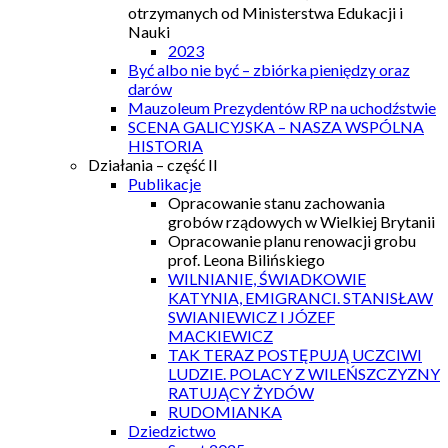
otrzymanych od Ministerstwa Edukacji i
Nauki
2023
Być albo nie być – zbiórka pieniędzy oraz
darów
Mauzoleum Prezydentów RP na uchodźstwie
SCENA GALICYJSKA – NASZA WSPÓLNA
HISTORIA
Działania – część II
Publikacje
Opracowanie stanu zachowania
grobów rządowych w Wielkiej Brytanii
Opracowanie planu renowacji grobu
prof. Leona Bilińskiego
WILNIANIE, ŚWIADKOWIE
KATYNIA, EMIGRANCI. STANISŁAW
SWIANIEWICZ I JÓZEF
MACKIEWICZ
TAK TERAZ POSTĘPUJĄ UCZCIWI
LUDZIE. POLACY Z WILEŃSZCZYZNY
RATUJĄCY ŻYDÓW
RUDOMIANKA
Dziedzictwo