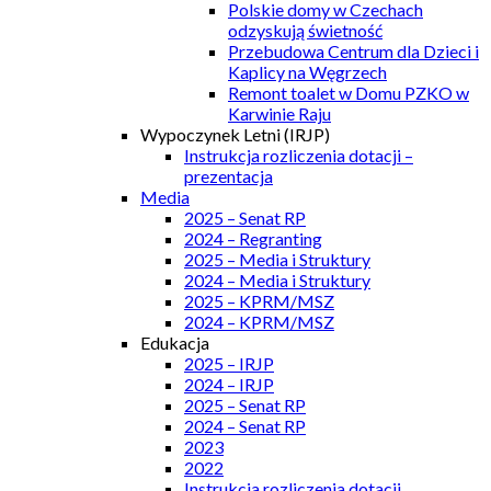
Polskie domy w Czechach
odzyskują świetność
Przebudowa Centrum dla Dzieci i
Kaplicy na Węgrzech
Remont toalet w Domu PZKO w
Karwinie Raju
Wypoczynek Letni (IRJP)
Instrukcja rozliczenia dotacji –
prezentacja
Media
2025 – Senat RP
2024 – Regranting
2025 – Media i Struktury
2024 – Media i Struktury
2025 – KPRM/MSZ
2024 – KPRM/MSZ
Edukacja
2025 – IRJP
2024 – IRJP
2025 – Senat RP
2024 – Senat RP
2023
2022
Instrukcja rozliczenia dotacji