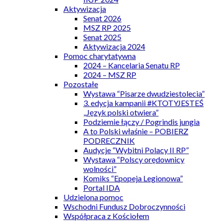
Aktywizacja
Senat 2026
MSZ RP 2025
Senat 2025
Aktywizacja 2024
Pomoc charytatywna
2024 – Kancelaria Senatu RP
2024 – MSZ RP
Pozostałe
Wystawa “Pisarze dwudziestolecia”
3. edycja kampanii #KTOTYJESTEŚ
„Język polski otwiera”
Podziemie łączy / Pogrindis jungia
A to Polski właśnie – POBIERZ
PODRECZNIK
Audycje “Wybitni Polacy II RP”
Wystawa “Polscy orędownicy
wolności”
Komiks “Epopeja Legionowa”
Portal IDA
Udzielona pomoc
Wschodni Fundusz Dobroczynności
Współpraca z Kościołem