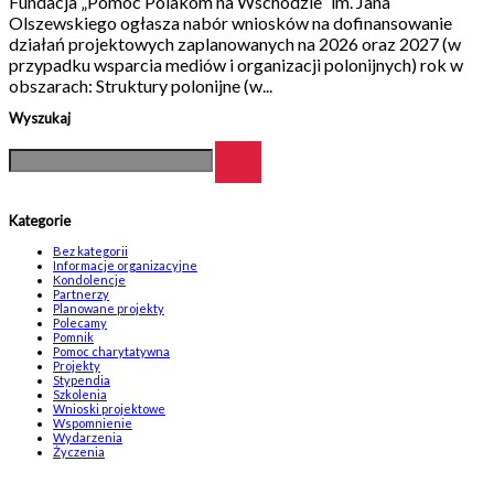
Fundacja „Pomoc Polakom na Wschodzie” im. Jana
Olszewskiego ogłasza nabór wniosków na dofinansowanie
działań projektowych zaplanowanych na 2026 oraz 2027 (w
przypadku wsparcia mediów i organizacji polonijnych) rok w
obszarach: Struktury polonijne (w...
Wyszukaj
Kategorie
Bez kategorii
Informacje organizacyjne
Kondolencje
Partnerzy
Planowane projekty
Polecamy
Pomnik
Pomoc charytatywna
Projekty
Stypendia
Szkolenia
Wnioski projektowe
Wspomnienie
Wydarzenia
Życzenia