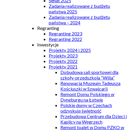
Senat 2025
Zadania realizowane z budżetu
państwa 2025
Zadania realizowane z budżetu
państwa – 2024
Regranting
Regranting 2023
Regranting 2022
Inwestycje
Projekty 2024 i 2025
Projekty 2023
Projekty 2022
Projekty 2021
Dobudowa sali sportowej dla
szkoły-przedszkola “Wilia”
Renowacja Muzeum Tadeusza
Kościuszki w Szwajcarii
Remont Domu Polskiego w
Dyneburgu na Łotwie
Polskie domy w Czechach
odzyskują świetność
Przebudowa Centrum dla Dzieci i
Kaplicy na Węgrzech
Remont toalet w Domu PZKO w