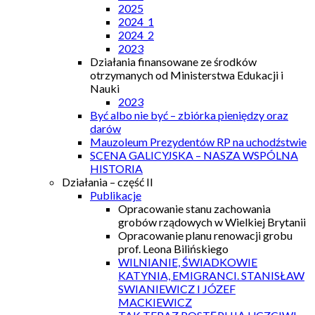
2025
2024_1
2024_2
2023
Działania finansowane ze środków
otrzymanych od Ministerstwa Edukacji i
Nauki
2023
Być albo nie być – zbiórka pieniędzy oraz
darów
Mauzoleum Prezydentów RP na uchodźstwie
SCENA GALICYJSKA – NASZA WSPÓLNA
HISTORIA
Działania – część II
Publikacje
Opracowanie stanu zachowania
grobów rządowych w Wielkiej Brytanii
Opracowanie planu renowacji grobu
prof. Leona Bilińskiego
WILNIANIE, ŚWIADKOWIE
KATYNIA, EMIGRANCI. STANISŁAW
SWIANIEWICZ I JÓZEF
MACKIEWICZ