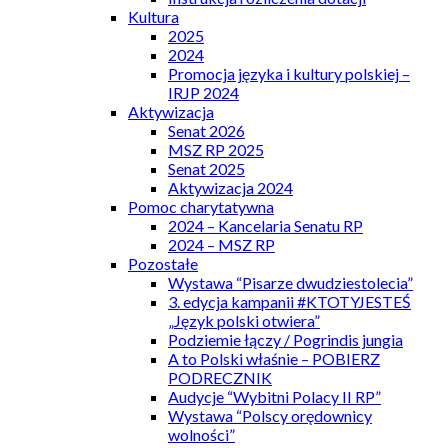
Kultura
2025
2024
Promocja języka i kultury polskiej –
IRJP 2024
Aktywizacja
Senat 2026
MSZ RP 2025
Senat 2025
Aktywizacja 2024
Pomoc charytatywna
2024 – Kancelaria Senatu RP
2024 – MSZ RP
Pozostałe
Wystawa “Pisarze dwudziestolecia”
3. edycja kampanii #KTOTYJESTEŚ
„Język polski otwiera”
Podziemie łączy / Pogrindis jungia
A to Polski właśnie – POBIERZ
PODRECZNIK
Audycje “Wybitni Polacy II RP”
Wystawa “Polscy orędownicy
wolności”