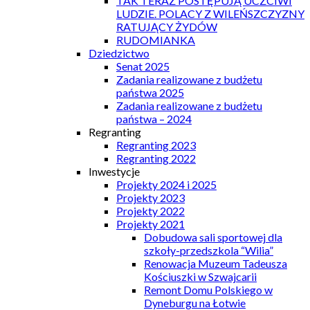
TAK TERAZ POSTĘPUJĄ UCZCIWI
LUDZIE. POLACY Z WILEŃSZCZYZNY
RATUJĄCY ŻYDÓW
RUDOMIANKA
Dziedzictwo
Senat 2025
Zadania realizowane z budżetu
państwa 2025
Zadania realizowane z budżetu
państwa – 2024
Regranting
Regranting 2023
Regranting 2022
Inwestycje
Projekty 2024 i 2025
Projekty 2023
Projekty 2022
Projekty 2021
Dobudowa sali sportowej dla
szkoły-przedszkola “Wilia”
Renowacja Muzeum Tadeusza
Kościuszki w Szwajcarii
Remont Domu Polskiego w
Dyneburgu na Łotwie