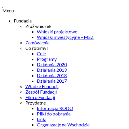
Menu
Fundacja
Złóż wniosek
Wnioski projektowe
Wnioski inwestycyjne – MSZ
Zamówienia
Co robimy?
Cele
Programy
Działania 2020
Działania 2019
Działania 2018
Działania 2017
Władze Fundacji
Zespół Fundacji
Film o Fundacji
Przydatne
Informacja RODO
Pliki do pobrania
Linki
Organizacje na Wschodzie