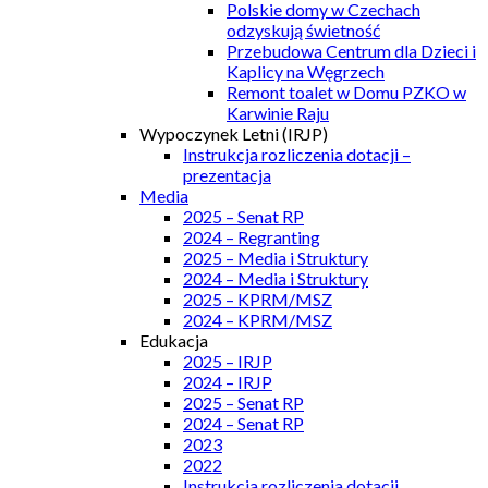
Polskie domy w Czechach
odzyskują świetność
Przebudowa Centrum dla Dzieci i
Kaplicy na Węgrzech
Remont toalet w Domu PZKO w
Karwinie Raju
Wypoczynek Letni (IRJP)
Instrukcja rozliczenia dotacji –
prezentacja
Media
2025 – Senat RP
2024 – Regranting
2025 – Media i Struktury
2024 – Media i Struktury
2025 – KPRM/MSZ
2024 – KPRM/MSZ
Edukacja
2025 – IRJP
2024 – IRJP
2025 – Senat RP
2024 – Senat RP
2023
2022
Instrukcja rozliczenia dotacji