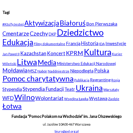
Tagi
Białoruś
Aktywizacja
Bon Pierwszaka
#KtoTyJesteś
Dziedzictwo
Czechy
Cmentarze
DKP
Edukacja
Historia
Francja
Inwestycje
Filmy dokumentalne
IDA
Kultura
KPRM
Kazachstan
Koncert
Kurier
Jan Paweł II
Litwa
Media
Ministerstwo Edukacji Narodowej
Wileński
Mołdawia
Polska
Niepodległa
MSZ
Nabór
Naddniestrze
Pomoc charytatywna
Regranting
Rosja
Publikacja
Ukraina
Stypendia Fundacji
Stypendia
Teatr
Warsztaty
Wilno
WFD
Wolontariat
Wystawa
Wspólna Ławka
Zaolzie
Łotwa
Fundacja “Pomoc Polakom na Wschodzie” im. Jana Olszewskiego
ul. Jazdów 10A
00-467 Warszawa
biuro@pol.org.pl