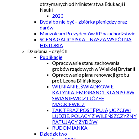
otrzymanych od Ministerstwa Edukacji i
Nauki
2023
Być albo nie być – zbiórka pieniędzy oraz
darów
Mauzoleum Prezydentów RP na uchodźstwie
SCENA GALICYJSKA – NASZA WSPÓLNA
HISTORIA
Działania – część II
Publikacje
Opracowanie stanu zachowania
grobów rządowych w Wielkiej Brytanii
Opracowanie planu renowacji grobu
prof. Leona Bilińskiego
WILNIANIE, ŚWIADKOWIE
KATYNIA, EMIGRANCI. STANISŁAW
SWIANIEWICZ I JÓZEF
MACKIEWICZ
TAK TERAZ POSTĘPUJĄ UCZCIWI
LUDZIE. POLACY Z WILEŃSZCZYZNY
RATUJĄCY ŻYDÓW
RUDOMIANKA
Dziedzictwo