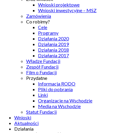
Wnioski projektowe
Wnioski inwestycyjne – MSZ
Zamówienia
Co robimy?
Cele
Programy
Działania 2020
Działania 2019
Działania 2018
Działania 2017
Władze Fundacji
Zespół Fundacji
Film o Fundacji
Przydatne
Informacja RODO
Pliki do pobrania
Linki
Organizacje na Wschodzie
Media na Wschodzie
Statut Fundacji
Wnioski
Aktualności
Działania