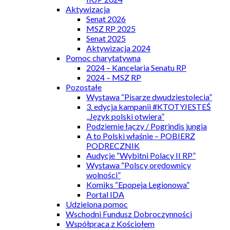
Aktywizacja
Senat 2026
MSZ RP 2025
Senat 2025
Aktywizacja 2024
Pomoc charytatywna
2024 – Kancelaria Senatu RP
2024 – MSZ RP
Pozostałe
Wystawa “Pisarze dwudziestolecia”
3. edycja kampanii #KTOTYJESTEŚ
„Język polski otwiera”
Podziemie łączy / Pogrindis jungia
A to Polski właśnie – POBIERZ
PODRECZNIK
Audycje “Wybitni Polacy II RP”
Wystawa “Polscy orędownicy
wolności”
Komiks “Epopeja Legionowa”
Portal IDA
Udzielona pomoc
Wschodni Fundusz Dobroczynności
Współpraca z Kościołem