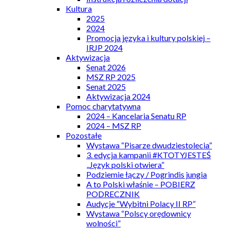
Kultura
2025
2024
Promocja języka i kultury polskiej –
IRJP 2024
Aktywizacja
Senat 2026
MSZ RP 2025
Senat 2025
Aktywizacja 2024
Pomoc charytatywna
2024 – Kancelaria Senatu RP
2024 – MSZ RP
Pozostałe
Wystawa “Pisarze dwudziestolecia”
3. edycja kampanii #KTOTYJESTEŚ
„Język polski otwiera”
Podziemie łączy / Pogrindis jungia
A to Polski właśnie – POBIERZ
PODRECZNIK
Audycje “Wybitni Polacy II RP”
Wystawa “Polscy orędownicy
wolności”