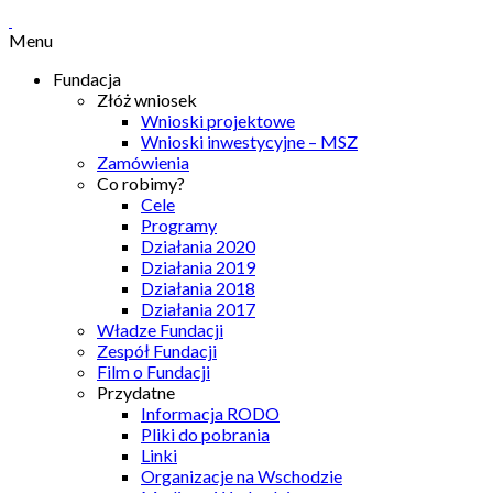
Menu
Fundacja
Złóż wniosek
Wnioski projektowe
Wnioski inwestycyjne – MSZ
Zamówienia
Co robimy?
Cele
Programy
Działania 2020
Działania 2019
Działania 2018
Działania 2017
Władze Fundacji
Zespół Fundacji
Film o Fundacji
Przydatne
Informacja RODO
Pliki do pobrania
Linki
Organizacje na Wschodzie