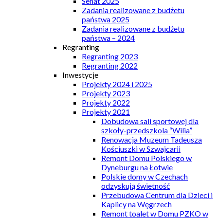
Senat 2025
Zadania realizowane z budżetu
państwa 2025
Zadania realizowane z budżetu
państwa – 2024
Regranting
Regranting 2023
Regranting 2022
Inwestycje
Projekty 2024 i 2025
Projekty 2023
Projekty 2022
Projekty 2021
Dobudowa sali sportowej dla
szkoły-przedszkola “Wilia”
Renowacja Muzeum Tadeusza
Kościuszki w Szwajcarii
Remont Domu Polskiego w
Dyneburgu na Łotwie
Polskie domy w Czechach
odzyskują świetność
Przebudowa Centrum dla Dzieci i
Kaplicy na Węgrzech
Remont toalet w Domu PZKO w