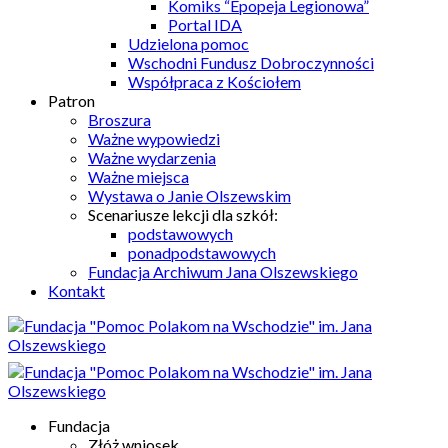
Komiks “Epopeja Legionowa”
Portal IDA
Udzielona pomoc
Wschodni Fundusz Dobroczynności
Współpraca z Kościołem
Patron
Broszura
Ważne wypowiedzi
Ważne wydarzenia
Ważne miejsca
Wystawa o Janie Olszewskim
Scenariusze lekcji dla szkół:
podstawowych
ponadpodstawowych
Fundacja Archiwum Jana Olszewskiego
Kontakt
Fundacja
Złóż wniosek