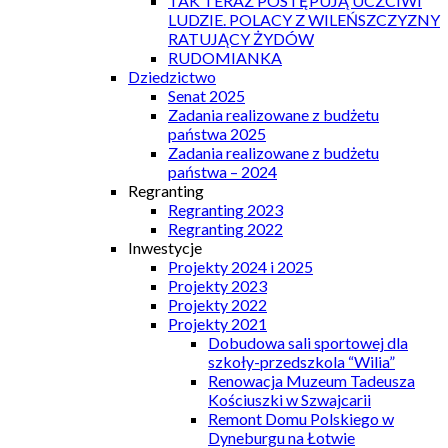
TAK TERAZ POSTĘPUJĄ UCZCIWI
LUDZIE. POLACY Z WILEŃSZCZYZNY
RATUJĄCY ŻYDÓW
RUDOMIANKA
Dziedzictwo
Senat 2025
Zadania realizowane z budżetu
państwa 2025
Zadania realizowane z budżetu
państwa – 2024
Regranting
Regranting 2023
Regranting 2022
Inwestycje
Projekty 2024 i 2025
Projekty 2023
Projekty 2022
Projekty 2021
Dobudowa sali sportowej dla
szkoły-przedszkola “Wilia”
Renowacja Muzeum Tadeusza
Kościuszki w Szwajcarii
Remont Domu Polskiego w
Dyneburgu na Łotwie