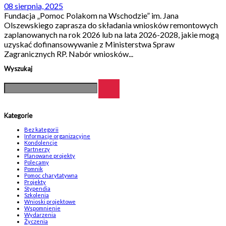
08 sierpnia, 2025
Fundacja „Pomoc Polakom na Wschodzie” im. Jana
Olszewskiego zaprasza do składania wniosków remontowych
zaplanowanych na rok 2026 lub na lata 2026-2028, jakie mogą
uzyskać dofinansowywanie z Ministerstwa Spraw
Zagranicznych RP. Nabór wniosków...
Wyszukaj
Kategorie
Bez kategorii
Informacje organizacyjne
Kondolencje
Partnerzy
Planowane projekty
Polecamy
Pomnik
Pomoc charytatywna
Projekty
Stypendia
Szkolenia
Wnioski projektowe
Wspomnienie
Wydarzenia
Życzenia