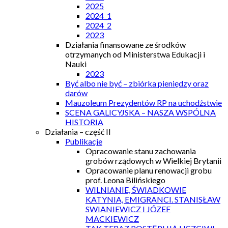
2025
2024_1
2024_2
2023
Działania finansowane ze środków
otrzymanych od Ministerstwa Edukacji i
Nauki
2023
Być albo nie być – zbiórka pieniędzy oraz
darów
Mauzoleum Prezydentów RP na uchodźstwie
SCENA GALICYJSKA – NASZA WSPÓLNA
HISTORIA
Działania – część II
Publikacje
Opracowanie stanu zachowania
grobów rządowych w Wielkiej Brytanii
Opracowanie planu renowacji grobu
prof. Leona Bilińskiego
WILNIANIE, ŚWIADKOWIE
KATYNIA, EMIGRANCI. STANISŁAW
SWIANIEWICZ I JÓZEF
MACKIEWICZ