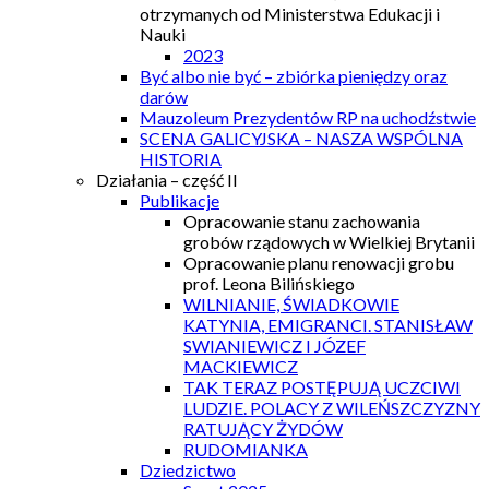
otrzymanych od Ministerstwa Edukacji i
Nauki
2023
Być albo nie być – zbiórka pieniędzy oraz
darów
Mauzoleum Prezydentów RP na uchodźstwie
SCENA GALICYJSKA – NASZA WSPÓLNA
HISTORIA
Działania – część II
Publikacje
Opracowanie stanu zachowania
grobów rządowych w Wielkiej Brytanii
Opracowanie planu renowacji grobu
prof. Leona Bilińskiego
WILNIANIE, ŚWIADKOWIE
KATYNIA, EMIGRANCI. STANISŁAW
SWIANIEWICZ I JÓZEF
MACKIEWICZ
TAK TERAZ POSTĘPUJĄ UCZCIWI
LUDZIE. POLACY Z WILEŃSZCZYZNY
RATUJĄCY ŻYDÓW
RUDOMIANKA
Dziedzictwo