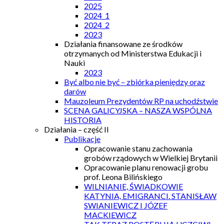
2025
2024_1
2024_2
2023
Działania finansowane ze środków
otrzymanych od Ministerstwa Edukacji i
Nauki
2023
Być albo nie być – zbiórka pieniędzy oraz
darów
Mauzoleum Prezydentów RP na uchodźstwie
SCENA GALICYJSKA – NASZA WSPÓLNA
HISTORIA
Działania – część II
Publikacje
Opracowanie stanu zachowania
grobów rządowych w Wielkiej Brytanii
Opracowanie planu renowacji grobu
prof. Leona Bilińskiego
WILNIANIE, ŚWIADKOWIE
KATYNIA, EMIGRANCI. STANISŁAW
SWIANIEWICZ I JÓZEF
MACKIEWICZ