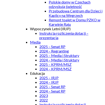
Polskie domy w Czechach
odzyskują świetność
Przebudowa Centrum dla Dzieci i
Kaplicy na Węgrzech
Remont toalet w Domu PZKO w
Karwinie Raju
Wypoczynek Letni (IRJP)
Instrukcja rozliczenia dotacji –
prezentacja
Media
2025 – Senat RP
2024 – Regranting
2025 – Media i Struktury
2024 – Media i Struktury
2025 – KPRM/MSZ
2024 – KPRM/MSZ
Edukacja
2025 – IRJP
2024 – IRJP
2025 – Senat RP
2024 – Senat RP
2023
2022
Instrukcja rozliczenia dotacji