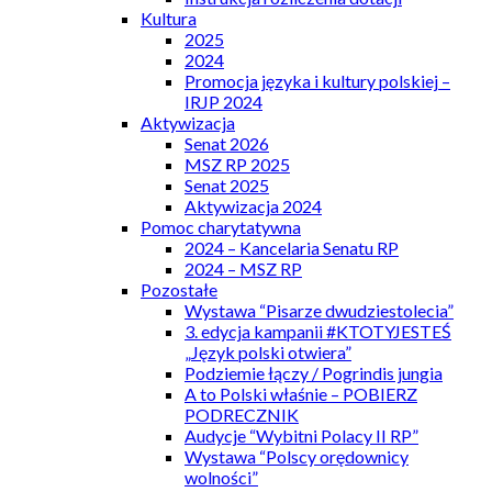
Kultura
2025
2024
Promocja języka i kultury polskiej –
IRJP 2024
Aktywizacja
Senat 2026
MSZ RP 2025
Senat 2025
Aktywizacja 2024
Pomoc charytatywna
2024 – Kancelaria Senatu RP
2024 – MSZ RP
Pozostałe
Wystawa “Pisarze dwudziestolecia”
3. edycja kampanii #KTOTYJESTEŚ
„Język polski otwiera”
Podziemie łączy / Pogrindis jungia
A to Polski właśnie – POBIERZ
PODRECZNIK
Audycje “Wybitni Polacy II RP”
Wystawa “Polscy orędownicy
wolności”