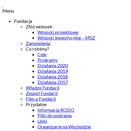
Menu
Fundacja
Złóż wniosek
Wnioski projektowe
Wnioski inwestycyjne – MSZ
Zamówienia
Co robimy?
Cele
Programy
Działania 2020
Działania 2019
Działania 2018
Działania 2017
Władze Fundacji
Zespół Fundacji
Film o Fundacji
Przydatne
Informacja RODO
Pliki do pobrania
Linki
Organizacje na Wschodzie