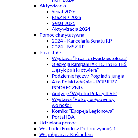
Aktywizacja
Senat 2026
MSZ RP 2025
Senat 2025
Aktywizacja 2024
Pomoc charytatywna
2024 – Kancelaria Senatu RP
2024 – MSZ RP
Pozostałe
Wystawa “Pisarze dwudziestolecia”
3. edycja kampanii #KTOTYJESTEŚ
„Język polski otwiera”
Podziemie łączy / Pogrindis jungia
A to Polski właśnie – POBIERZ
PODRECZNIK
Audycje “Wybitni Polacy II RP”
Wystawa “Polscy orędownicy
wolności”
Komiks “Epopeja Legionowa”
Portal IDA
Udzielona pomoc
Wschodni Fundusz Dobroczynności
Współpraca z Kościołem