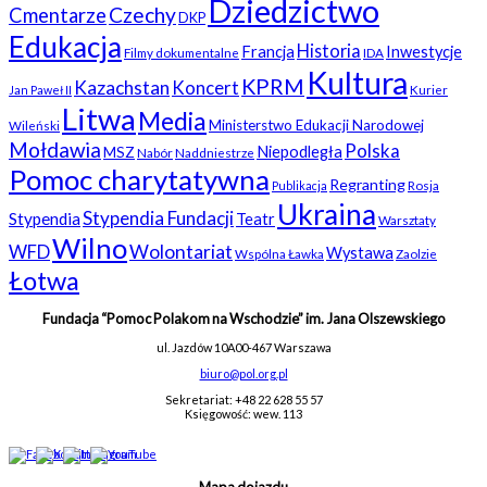
Dziedzictwo
Czechy
Cmentarze
DKP
Edukacja
Historia
Francja
Inwestycje
Filmy dokumentalne
IDA
Kultura
KPRM
Kazachstan
Koncert
Kurier
Jan Paweł II
Litwa
Media
Ministerstwo Edukacji Narodowej
Wileński
Mołdawia
Polska
Niepodległa
MSZ
Nabór
Naddniestrze
Pomoc charytatywna
Regranting
Rosja
Publikacja
Ukraina
Stypendia Fundacji
Stypendia
Teatr
Warsztaty
Wilno
WFD
Wolontariat
Wystawa
Wspólna Ławka
Zaolzie
Łotwa
Fundacja “Pomoc Polakom na Wschodzie” im. Jana Olszewskiego
ul. Jazdów 10A
00-467 Warszawa
biuro@pol.org.pl
Sekretariat: +48 22 628 55 57
Księgowość: wew. 113