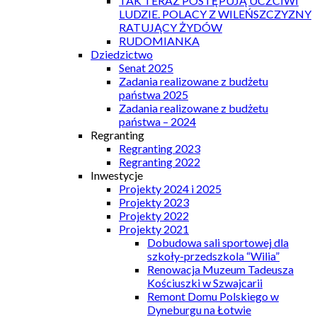
TAK TERAZ POSTĘPUJĄ UCZCIWI
LUDZIE. POLACY Z WILEŃSZCZYZNY
RATUJĄCY ŻYDÓW
RUDOMIANKA
Dziedzictwo
Senat 2025
Zadania realizowane z budżetu
państwa 2025
Zadania realizowane z budżetu
państwa – 2024
Regranting
Regranting 2023
Regranting 2022
Inwestycje
Projekty 2024 i 2025
Projekty 2023
Projekty 2022
Projekty 2021
Dobudowa sali sportowej dla
szkoły-przedszkola “Wilia”
Renowacja Muzeum Tadeusza
Kościuszki w Szwajcarii
Remont Domu Polskiego w
Dyneburgu na Łotwie