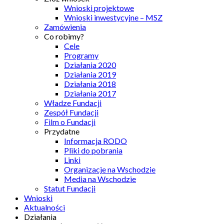
Wnioski projektowe
Wnioski inwestycyjne – MSZ
Zamówienia
Co robimy?
Cele
Programy
Działania 2020
Działania 2019
Działania 2018
Działania 2017
Władze Fundacji
Zespół Fundacji
Film o Fundacji
Przydatne
Informacja RODO
Pliki do pobrania
Linki
Organizacje na Wschodzie
Media na Wschodzie
Statut Fundacji
Wnioski
Aktualności
Działania