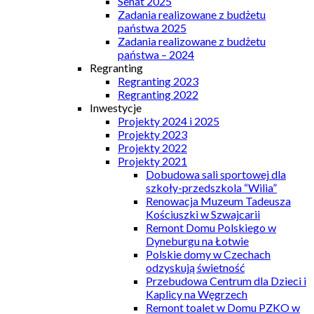
Senat 2025
Zadania realizowane z budżetu
państwa 2025
Zadania realizowane z budżetu
państwa – 2024
Regranting
Regranting 2023
Regranting 2022
Inwestycje
Projekty 2024 i 2025
Projekty 2023
Projekty 2022
Projekty 2021
Dobudowa sali sportowej dla
szkoły-przedszkola “Wilia”
Renowacja Muzeum Tadeusza
Kościuszki w Szwajcarii
Remont Domu Polskiego w
Dyneburgu na Łotwie
Polskie domy w Czechach
odzyskują świetność
Przebudowa Centrum dla Dzieci i
Kaplicy na Węgrzech
Remont toalet w Domu PZKO w