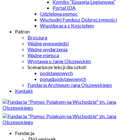
Komiks “Epopeja Legionowa”
Portal IDA
Udzielona pomoc
Wschodni Fundusz Dobroczynności
Współpraca z Kościołem
Patron
Broszura
Ważne wypowiedzi
Ważne wydarzenia
Ważne miejsca
Wystawa o Janie Olszewskim
Scenariusze lekcji dla szkół:
podstawowych
ponadpodstawowych
Fundacja Archiwum Jana Olszewskiego
Kontakt
Fundacja
Złóż wniosek