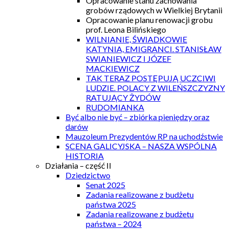
Opracowanie stanu zachowania
grobów rządowych w Wielkiej Brytanii
Opracowanie planu renowacji grobu
prof. Leona Bilińskiego
WILNIANIE, ŚWIADKOWIE
KATYNIA, EMIGRANCI. STANISŁAW
SWIANIEWICZ I JÓZEF
MACKIEWICZ
TAK TERAZ POSTĘPUJĄ UCZCIWI
LUDZIE. POLACY Z WILEŃSZCZYZNY
RATUJĄCY ŻYDÓW
RUDOMIANKA
Być albo nie być – zbiórka pieniędzy oraz
darów
Mauzoleum Prezydentów RP na uchodźstwie
SCENA GALICYJSKA – NASZA WSPÓLNA
HISTORIA
Działania – część II
Dziedzictwo
Senat 2025
Zadania realizowane z budżetu
państwa 2025
Zadania realizowane z budżetu
państwa – 2024