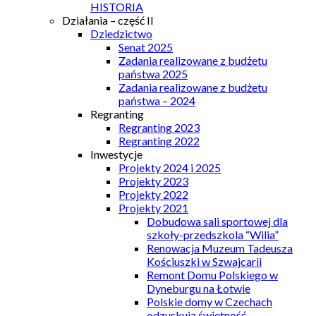
HISTORIA
Działania – część II
Dziedzictwo
Senat 2025
Zadania realizowane z budżetu
państwa 2025
Zadania realizowane z budżetu
państwa – 2024
Regranting
Regranting 2023
Regranting 2022
Inwestycje
Projekty 2024 i 2025
Projekty 2023
Projekty 2022
Projekty 2021
Dobudowa sali sportowej dla
szkoły-przedszkola “Wilia”
Renowacja Muzeum Tadeusza
Kościuszki w Szwajcarii
Remont Domu Polskiego w
Dyneburgu na Łotwie
Polskie domy w Czechach
odzyskują świetność