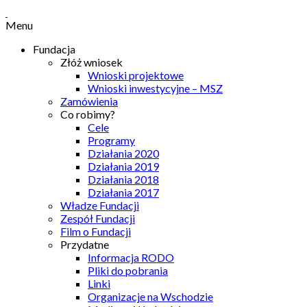
Menu
Fundacja
Złóż wniosek
Wnioski projektowe
Wnioski inwestycyjne – MSZ
Zamówienia
Co robimy?
Cele
Programy
Działania 2020
Działania 2019
Działania 2018
Działania 2017
Władze Fundacji
Zespół Fundacji
Film o Fundacji
Przydatne
Informacja RODO
Pliki do pobrania
Linki
Organizacje na Wschodzie