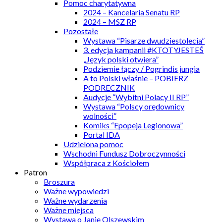
Pomoc charytatywna
2024 – Kancelaria Senatu RP
2024 – MSZ RP
Pozostałe
Wystawa “Pisarze dwudziestolecia”
3. edycja kampanii #KTOTYJESTEŚ
„Język polski otwiera”
Podziemie łączy / Pogrindis jungia
A to Polski właśnie – POBIERZ
PODRECZNIK
Audycje “Wybitni Polacy II RP”
Wystawa “Polscy orędownicy
wolności”
Komiks “Epopeja Legionowa”
Portal IDA
Udzielona pomoc
Wschodni Fundusz Dobroczynności
Współpraca z Kościołem
Patron
Broszura
Ważne wypowiedzi
Ważne wydarzenia
Ważne miejsca
Wystawa o Janie Olszewskim