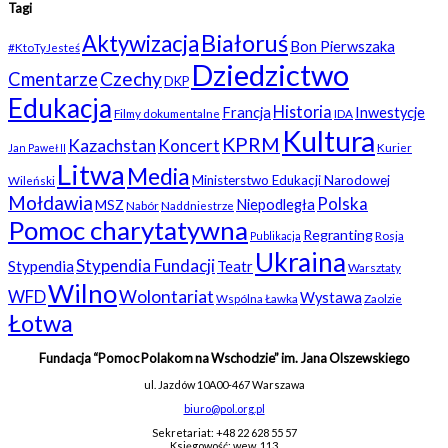
Tagi
Białoruś
Aktywizacja
Bon Pierwszaka
#KtoTyJesteś
Dziedzictwo
Czechy
Cmentarze
DKP
Edukacja
Historia
Francja
Inwestycje
Filmy dokumentalne
IDA
Kultura
KPRM
Kazachstan
Koncert
Kurier
Jan Paweł II
Litwa
Media
Ministerstwo Edukacji Narodowej
Wileński
Mołdawia
Polska
Niepodległa
MSZ
Nabór
Naddniestrze
Pomoc charytatywna
Regranting
Rosja
Publikacja
Ukraina
Stypendia Fundacji
Stypendia
Teatr
Warsztaty
Wilno
WFD
Wolontariat
Wystawa
Wspólna Ławka
Zaolzie
Łotwa
Fundacja “Pomoc Polakom na Wschodzie” im. Jana Olszewskiego
ul. Jazdów 10A
00-467 Warszawa
biuro@pol.org.pl
Sekretariat: +48 22 628 55 57
Księgowość: wew. 113