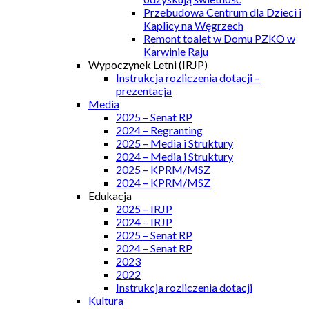
Przebudowa Centrum dla Dzieci i
Kaplicy na Węgrzech
Remont toalet w Domu PZKO w
Karwinie Raju
Wypoczynek Letni (IRJP)
Instrukcja rozliczenia dotacji –
prezentacja
Media
2025 – Senat RP
2024 – Regranting
2025 – Media i Struktury
2024 – Media i Struktury
2025 – KPRM/MSZ
2024 – KPRM/MSZ
Edukacja
2025 – IRJP
2024 – IRJP
2025 – Senat RP
2024 – Senat RP
2023
2022
Instrukcja rozliczenia dotacji
Kultura