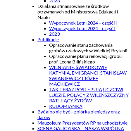
2023
Działania sfinansowane ze środków
otrzymanych od Ministerstwa Edukacji i
Nauki
Wypoczynek Letni 2024 – część II
Wypoczynek Letni 2024 – część I
2023
Publikacje
Opracowanie stanu zachowania
grobów rządowych w Wielkiej Brytanii
Opracowanie planu renowacji grobu
prof. Leona Bilińskiego
WILNIANIE, ŚWIADKOWIE
KATYNIA, EMIGRANCI. STANISŁAW
SWIANIEWICZ I JÓZEF
MACKIEWICZ
TAK TERAZ POSTĘPUJĄ UCZCIWI
LUDZIE. POLACY Z WILEŃSZCZYZNY
RATUJĄCY ŻYDÓW
RUDOMIANKA
Być albo nie być – zbiórka pieniędzy oraz
darów
Mauzoleum Prezydentów RP na uchodźstwie
SCENA GALICYJSKA – NASZA WSPÓLNA