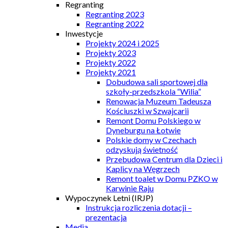
Regranting
Regranting 2023
Regranting 2022
Inwestycje
Projekty 2024 i 2025
Projekty 2023
Projekty 2022
Projekty 2021
Dobudowa sali sportowej dla
szkoły-przedszkola “Wilia”
Renowacja Muzeum Tadeusza
Kościuszki w Szwajcarii
Remont Domu Polskiego w
Dyneburgu na Łotwie
Polskie domy w Czechach
odzyskują świetność
Przebudowa Centrum dla Dzieci i
Kaplicy na Węgrzech
Remont toalet w Domu PZKO w
Karwinie Raju
Wypoczynek Letni (IRJP)
Instrukcja rozliczenia dotacji –
prezentacja
Media