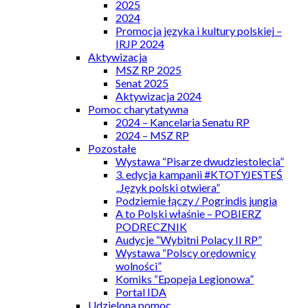
2025
2024
Promocja języka i kultury polskiej –
IRJP 2024
Aktywizacja
MSZ RP 2025
Senat 2025
Aktywizacja 2024
Pomoc charytatywna
2024 – Kancelaria Senatu RP
2024 – MSZ RP
Pozostałe
Wystawa “Pisarze dwudziestolecia”
3. edycja kampanii #KTOTYJESTEŚ
„Język polski otwiera”
Podziemie łączy / Pogrindis jungia
A to Polski właśnie – POBIERZ
PODRECZNIK
Audycje “Wybitni Polacy II RP”
Wystawa “Polscy orędownicy
wolności”
Komiks “Epopeja Legionowa”
Portal IDA
Udzielona pomoc