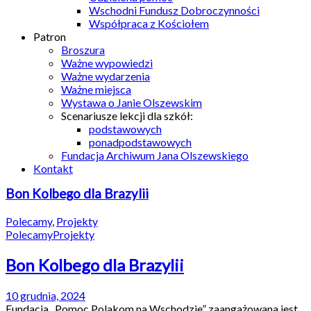
Wschodni Fundusz Dobroczynności
Współpraca z Kościołem
Patron
Broszura
Ważne wypowiedzi
Ważne wydarzenia
Ważne miejsca
Wystawa o Janie Olszewskim
Scenariusze lekcji dla szkół:
podstawowych
ponadpodstawowych
Fundacja Archiwum Jana Olszewskiego
Kontakt
Bon Kolbego dla Brazylii
Polecamy
,
Projekty
Polecamy
Projekty
Bon Kolbego dla Brazylii
10 grudnia, 2024
Fundacja „Pomoc Polakom na Wschodzie” zaangażowana jest