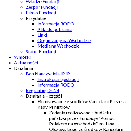
Władze Fundacji
Zespół Fundacji
Film o Fundacji
Przydatne
Informacja RODO
Pliki do pobrania
Linki
Organizacje na Wschodzie
Media na Wschodzie
Statut Fundacji
Wnioski
Aktualności
Działania
Bon Nauczyciela IRJP
Instrukcja rejestracji
Informacja RODO
Regranting 2024
Działania – część I
Finansowane ze środków Kancelarii Prezesa
Rady Ministrów
Zadania realizowane z budżetu
państwa przez Fundacje “Pomoc
Polakom na Wschodzie” im. Jana
Olszewskiego ze środków Kancelarii