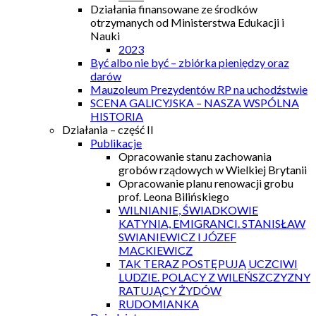
Działania finansowane ze środków
otrzymanych od Ministerstwa Edukacji i
Nauki
2023
Być albo nie być – zbiórka pieniędzy oraz
darów
Mauzoleum Prezydentów RP na uchodźstwie
SCENA GALICYJSKA – NASZA WSPÓLNA
HISTORIA
Działania – część II
Publikacje
Opracowanie stanu zachowania
grobów rządowych w Wielkiej Brytanii
Opracowanie planu renowacji grobu
prof. Leona Bilińskiego
WILNIANIE, ŚWIADKOWIE
KATYNIA, EMIGRANCI. STANISŁAW
SWIANIEWICZ I JÓZEF
MACKIEWICZ
TAK TERAZ POSTĘPUJĄ UCZCIWI
LUDZIE. POLACY Z WILEŃSZCZYZNY
RATUJĄCY ŻYDÓW
RUDOMIANKA