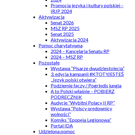
Promocja języka i kultury polskiej –
IRJP 2024
Aktywizacja
Senat 2026
MSZ RP 2025
Senat 2025
Aktywizacja 2024
Pomoc charytatywna
2024 – Kancelaria Senatu RP
2024 – MSZ RP
Pozostałe
Wystawa “Pisarze dwudziestolecia”
3. edycja kampanii #KTOTYJESTEŚ
„Język polski otwiera”
Podziemie łączy / Pogrindis jungia
A to Polski właśnie – POBIERZ
PODRECZNIK
Audycje “Wybitni Polacy II RP”
Wystawa “Polscy orędownicy
wolności”
Komiks “Epopeja Legionowa”
Portal IDA
Udzielona pomoc