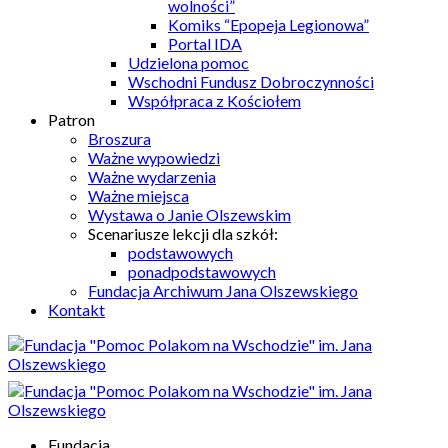
wolności”
Komiks “Epopeja Legionowa”
Portal IDA
Udzielona pomoc
Wschodni Fundusz Dobroczynności
Współpraca z Kościołem
Patron
Broszura
Ważne wypowiedzi
Ważne wydarzenia
Ważne miejsca
Wystawa o Janie Olszewskim
Scenariusze lekcji dla szkół:
podstawowych
ponadpodstawowych
Fundacja Archiwum Jana Olszewskiego
Kontakt
Fundacja