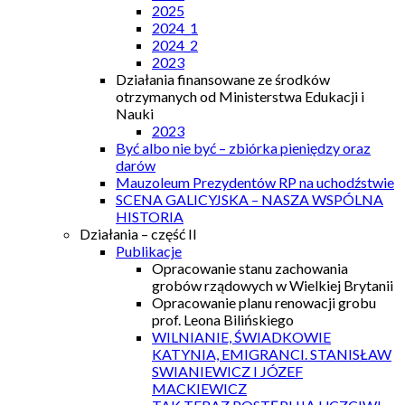
2025
2024_1
2024_2
2023
Działania finansowane ze środków
otrzymanych od Ministerstwa Edukacji i
Nauki
2023
Być albo nie być – zbiórka pieniędzy oraz
darów
Mauzoleum Prezydentów RP na uchodźstwie
SCENA GALICYJSKA – NASZA WSPÓLNA
HISTORIA
Działania – część II
Publikacje
Opracowanie stanu zachowania
grobów rządowych w Wielkiej Brytanii
Opracowanie planu renowacji grobu
prof. Leona Bilińskiego
WILNIANIE, ŚWIADKOWIE
KATYNIA, EMIGRANCI. STANISŁAW
SWIANIEWICZ I JÓZEF
MACKIEWICZ