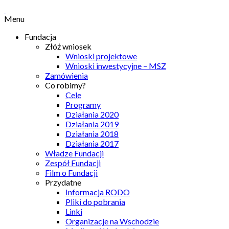
Menu
Fundacja
Złóż wniosek
Wnioski projektowe
Wnioski inwestycyjne – MSZ
Zamówienia
Co robimy?
Cele
Programy
Działania 2020
Działania 2019
Działania 2018
Działania 2017
Władze Fundacji
Zespół Fundacji
Film o Fundacji
Przydatne
Informacja RODO
Pliki do pobrania
Linki
Organizacje na Wschodzie