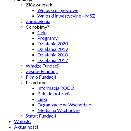
Złóż wniosek
Wnioski projektowe
Wnioski inwestycyjne – MSZ
Zamówienia
Co robimy?
Cele
Programy
Działania 2020
Działania 2019
Działania 2018
Działania 2017
Władze Fundacji
Zespół Fundacji
Film o Fundacji
Przydatne
Informacja RODO
Pliki do pobrania
Linki
Organizacje na Wschodzie
Media na Wschodzie
Statut Fundacji
Wnioski
Aktualności