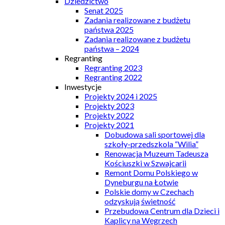
Dziedzictwo
Senat 2025
Zadania realizowane z budżetu
państwa 2025
Zadania realizowane z budżetu
państwa – 2024
Regranting
Regranting 2023
Regranting 2022
Inwestycje
Projekty 2024 i 2025
Projekty 2023
Projekty 2022
Projekty 2021
Dobudowa sali sportowej dla
szkoły-przedszkola “Wilia”
Renowacja Muzeum Tadeusza
Kościuszki w Szwajcarii
Remont Domu Polskiego w
Dyneburgu na Łotwie
Polskie domy w Czechach
odzyskują świetność
Przebudowa Centrum dla Dzieci i
Kaplicy na Węgrzech