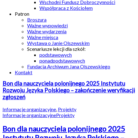
Wschodni Fundusz Dobroczynności
Współpraca z Kościołem
Patron
Broszura
Ważne wypowiedzi
Ważne wydarzenia
Ważne miejsca
Wystawa o Janie Olszewskim
Scenariusze lekcji dla szkół:
podstawowych
ponadpodstawowych
Fundacja Archiwum Jana Olszewskiego
Kontakt
Bon dla nauczyciela polonijnego 2025 Instytutu
Rozwoju Języka Polskiego – zakończenie weryfikacji
zgłoszeń
Informacje organizacyjne
,
Projekty
Informacje organizacyjne
Projekty
Bon dla nauczyciela polonijnego 2025
Instytutu Rozwoju Języka Polskiego –