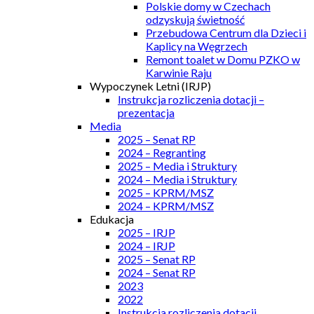
Polskie domy w Czechach
odzyskują świetność
Przebudowa Centrum dla Dzieci i
Kaplicy na Węgrzech
Remont toalet w Domu PZKO w
Karwinie Raju
Wypoczynek Letni (IRJP)
Instrukcja rozliczenia dotacji –
prezentacja
Media
2025 – Senat RP
2024 – Regranting
2025 – Media i Struktury
2024 – Media i Struktury
2025 – KPRM/MSZ
2024 – KPRM/MSZ
Edukacja
2025 – IRJP
2024 – IRJP
2025 – Senat RP
2024 – Senat RP
2023
2022
Instrukcja rozliczenia dotacji