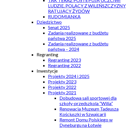
TAK TERAZ POSTĘPUJĄ UCZCIWI
LUDZIE. POLACY Z WILEŃSZCZYZNY
RATUJĄCY ŻYDÓW
RUDOMIANKA
Dziedzictwo
Senat 2025
Zadania realizowane z budżetu
państwa 2025
Zadania realizowane z budżetu
państwa – 2024
Regranting
Regranting 2023
Regranting 2022
Inwestycje
Projekty 2024 i 2025
Projekty 2023
Projekty 2022
Projekty 2021
Dobudowa sali sportowej dla
szkoły-przedszkola “Wilia”
Renowacja Muzeum Tadeusza
Kościuszki w Szwajcarii
Remont Domu Polskiego w
Dyneburgu na Łotwie