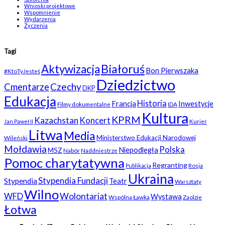
Wnioski projektowe
Wspomnienie
Wydarzenia
Życzenia
Tagi
Białoruś
Aktywizacja
Bon Pierwszaka
#KtoTyJesteś
Dziedzictwo
Czechy
Cmentarze
DKP
Edukacja
Historia
Francja
Inwestycje
Filmy dokumentalne
IDA
Kultura
KPRM
Kazachstan
Koncert
Kurier
Jan Paweł II
Litwa
Media
Ministerstwo Edukacji Narodowej
Wileński
Mołdawia
Polska
Niepodległa
MSZ
Nabór
Naddniestrze
Pomoc charytatywna
Regranting
Rosja
Publikacja
Ukraina
Stypendia Fundacji
Stypendia
Teatr
Warsztaty
Wilno
WFD
Wolontariat
Wystawa
Wspólna Ławka
Zaolzie
Łotwa