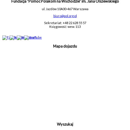
Fundacja “Pomoc Polakom na Wschodzie” im. Jana Olszewskiego
ul. Jazdów 10A
00-467 Warszawa
biuro@pol.org.pl
Sekretariat: +48 22 628 55 57
Księgowość: wew. 113
Mapa dojazdu
Wyszukaj