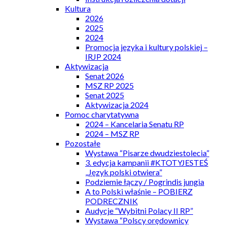
Kultura
2026
2025
2024
Promocja języka i kultury polskiej –
IRJP 2024
Aktywizacja
Senat 2026
MSZ RP 2025
Senat 2025
Aktywizacja 2024
Pomoc charytatywna
2024 – Kancelaria Senatu RP
2024 – MSZ RP
Pozostałe
Wystawa “Pisarze dwudziestolecia”
3. edycja kampanii #KTOTYJESTEŚ
„Język polski otwiera”
Podziemie łączy / Pogrindis jungia
A to Polski właśnie – POBIERZ
PODRECZNIK
Audycje “Wybitni Polacy II RP”
Wystawa “Polscy orędownicy