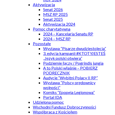
Aktywizacja
Senat 2026
MSZ RP 2025
Senat 2025
Aktywizacja 2024
Pomoc charytatywna
2024 – Kancelaria Senatu RP
2024 – MSZ RP
Pozostałe
Wystawa “Pisarze dwudziestolecia”
3. edycja kampanii #KTOTYJESTEŚ
„Język polski otwiera”
Podziemie łączy / Pogrindis jungia
A to Polski właśnie – POBIERZ
PODRECZNIK
Audycje “Wybitni Polacy II RP”
Wystawa “Polscy orędownicy
wolności”
Komiks “Epopeja Legionowa”
Portal IDA
Udzielona pomoc
Wschodni Fundusz Dobroczynności
Współpraca z Kościołem