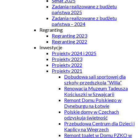
Senat 2025
Zadania realizowane z budżetu
państwa 2025
Zadania realizowane z budżetu
państwa – 2024
Regranting
Regranting 2023
Regranting 2022
Inwestycje
Projekty 2024 i 2025
Projekty 2023
Projekty 2022
Projekty 2021
Dobudowa sali sportowej dla
szkoły-przedszkola “Wilia”
Renowacja Muzeum Tadeusza
Kościuszki w Szwajcarii
Remont Domu Polskiego w
Dyneburgu na Łotwie
Polskie domy w Czechach
odzyskują świetność
Przebudowa Centrum dla Dzieci i
Kaplicy na Węgrzech
Remont toalet w Domu PZKO w