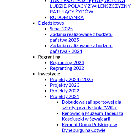
TAK TERAZ POSTĘPUJĄ UCZCIWI
LUDZIE. POLACY Z WILEŃSZCZYZNY
RATUJĄCY ŻYDÓW
RUDOMIANKA
Dziedzictwo
Senat 2025
Zadania realizowane z budżetu
państwa 2025
Zadania realizowane z budżetu
państwa – 2024
Regranting
Regranting 2023
Regranting 2022
Inwestycje
Projekty 2024 i 2025
Projekty 2023
Projekty 2022
Projekty 2021
Dobudowa sali sportowej dla
szkoły-przedszkola “Wilia”
Renowacja Muzeum Tadeusza
Kościuszki w Szwajcarii
Remont Domu Polskiego w
Dyneburgu na Łotwie