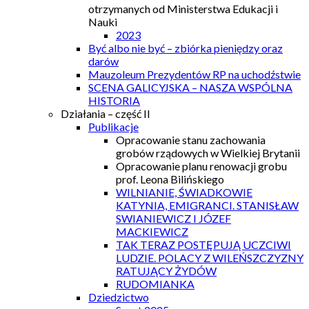
otrzymanych od Ministerstwa Edukacji i
Nauki
2023
Być albo nie być – zbiórka pieniędzy oraz
darów
Mauzoleum Prezydentów RP na uchodźstwie
SCENA GALICYJSKA – NASZA WSPÓLNA
HISTORIA
Działania – część II
Publikacje
Opracowanie stanu zachowania
grobów rządowych w Wielkiej Brytanii
Opracowanie planu renowacji grobu
prof. Leona Bilińskiego
WILNIANIE, ŚWIADKOWIE
KATYNIA, EMIGRANCI. STANISŁAW
SWIANIEWICZ I JÓZEF
MACKIEWICZ
TAK TERAZ POSTĘPUJĄ UCZCIWI
LUDZIE. POLACY Z WILEŃSZCZYZNY
RATUJĄCY ŻYDÓW
RUDOMIANKA
Dziedzictwo