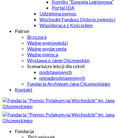
Komiks “Epopeja Legionowa”
Portal IDA
Udzielona pomoc
Wschodni Fundusz Dobroczynności
Współpraca z Kościołem
Patron
Broszura
Ważne wypowiedzi
Ważne wydarzenia
Ważne miejsca
Wystawa o Janie Olszewskim
Scenariusze lekcji dla szkół:
podstawowych
ponadpodstawowych
Fundacja Archiwum Jana Olszewskiego
Kontakt
Fundacja
Złóż wniosek