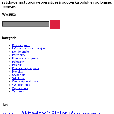
rządowej instytucji wspierającej środowiska polskie i polonijne.
Jednym...
Wyszukaj
Kategorie
Bez kategorii
Informacje organizacyjne
Kondolencje
Partnerzy
Planowane projekty
Polecamy
Pomnik
Pomoc charytatywna
Projekty
Stypendia
Szkolenia
Wnioski projektowe
Wspomnienie
Wydarzenia
Życzenia
Tagi
Białoruś
Aktywizacja