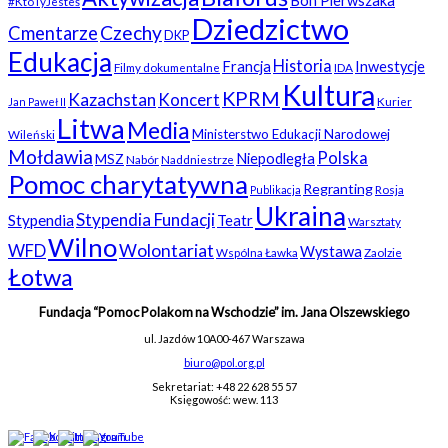
Bon Pierwszaka
#KtoTyJesteś
Dziedzictwo
Czechy
Cmentarze
DKP
Edukacja
Historia
Francja
Inwestycje
Filmy dokumentalne
IDA
Kultura
KPRM
Kazachstan
Koncert
Kurier
Jan Paweł II
Litwa
Media
Ministerstwo Edukacji Narodowej
Wileński
Mołdawia
Polska
Niepodległa
MSZ
Nabór
Naddniestrze
Pomoc charytatywna
Regranting
Rosja
Publikacja
Ukraina
Stypendia Fundacji
Stypendia
Teatr
Warsztaty
Wilno
WFD
Wolontariat
Wystawa
Wspólna Ławka
Zaolzie
Łotwa
Fundacja “Pomoc Polakom na Wschodzie” im. Jana Olszewskiego
ul. Jazdów 10A
00-467 Warszawa
biuro@pol.org.pl
Sekretariat: +48 22 628 55 57
Księgowość: wew. 113