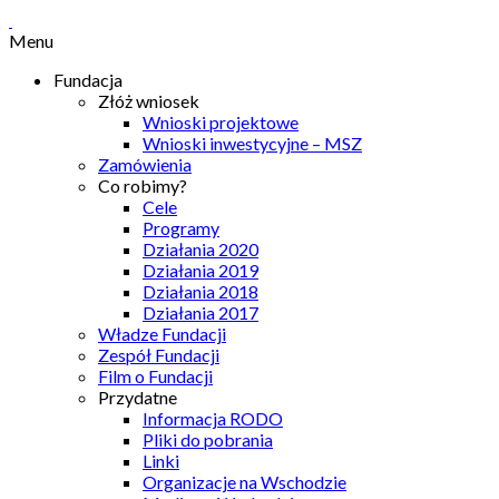
Menu
Fundacja
Złóż wniosek
Wnioski projektowe
Wnioski inwestycyjne – MSZ
Zamówienia
Co robimy?
Cele
Programy
Działania 2020
Działania 2019
Działania 2018
Działania 2017
Władze Fundacji
Zespół Fundacji
Film o Fundacji
Przydatne
Informacja RODO
Pliki do pobrania
Linki
Organizacje na Wschodzie