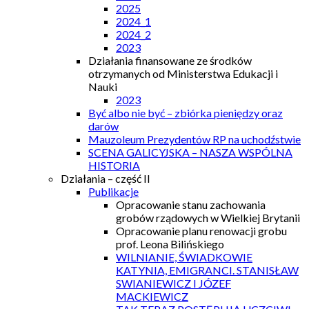
2025
2024_1
2024_2
2023
Działania finansowane ze środków
otrzymanych od Ministerstwa Edukacji i
Nauki
2023
Być albo nie być – zbiórka pieniędzy oraz
darów
Mauzoleum Prezydentów RP na uchodźstwie
SCENA GALICYJSKA – NASZA WSPÓLNA
HISTORIA
Działania – część II
Publikacje
Opracowanie stanu zachowania
grobów rządowych w Wielkiej Brytanii
Opracowanie planu renowacji grobu
prof. Leona Bilińskiego
WILNIANIE, ŚWIADKOWIE
KATYNIA, EMIGRANCI. STANISŁAW
SWIANIEWICZ I JÓZEF
MACKIEWICZ