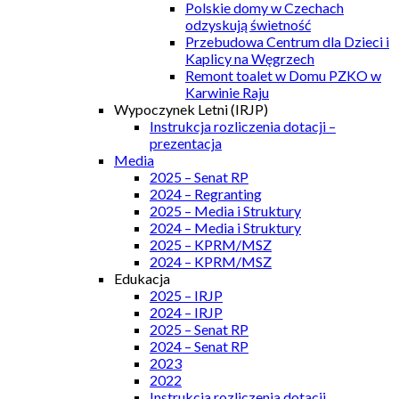
Polskie domy w Czechach
odzyskują świetność
Przebudowa Centrum dla Dzieci i
Kaplicy na Węgrzech
Remont toalet w Domu PZKO w
Karwinie Raju
Wypoczynek Letni (IRJP)
Instrukcja rozliczenia dotacji –
prezentacja
Media
2025 – Senat RP
2024 – Regranting
2025 – Media i Struktury
2024 – Media i Struktury
2025 – KPRM/MSZ
2024 – KPRM/MSZ
Edukacja
2025 – IRJP
2024 – IRJP
2025 – Senat RP
2024 – Senat RP
2023
2022
Instrukcja rozliczenia dotacji