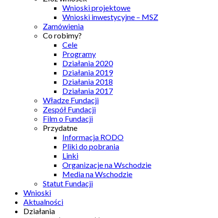
Wnioski projektowe
Wnioski inwestycyjne – MSZ
Zamówienia
Co robimy?
Cele
Programy
Działania 2020
Działania 2019
Działania 2018
Działania 2017
Władze Fundacji
Zespół Fundacji
Film o Fundacji
Przydatne
Informacja RODO
Pliki do pobrania
Linki
Organizacje na Wschodzie
Media na Wschodzie
Statut Fundacji
Wnioski
Aktualności
Działania