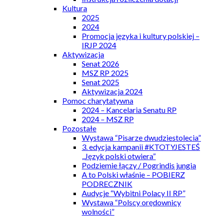
Kultura
2025
2024
Promocja języka i kultury polskiej –
IRJP 2024
Aktywizacja
Senat 2026
MSZ RP 2025
Senat 2025
Aktywizacja 2024
Pomoc charytatywna
2024 – Kancelaria Senatu RP
2024 – MSZ RP
Pozostałe
Wystawa “Pisarze dwudziestolecia”
3. edycja kampanii #KTOTYJESTEŚ
„Język polski otwiera”
Podziemie łączy / Pogrindis jungia
A to Polski właśnie – POBIERZ
PODRECZNIK
Audycje “Wybitni Polacy II RP”
Wystawa “Polscy orędownicy
wolności”