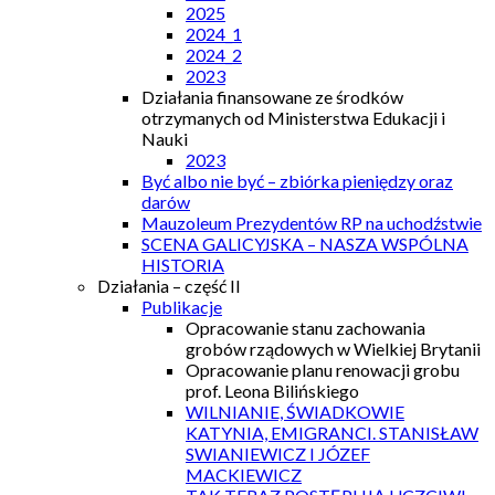
2025
2024_1
2024_2
2023
Działania finansowane ze środków
otrzymanych od Ministerstwa Edukacji i
Nauki
2023
Być albo nie być – zbiórka pieniędzy oraz
darów
Mauzoleum Prezydentów RP na uchodźstwie
SCENA GALICYJSKA – NASZA WSPÓLNA
HISTORIA
Działania – część II
Publikacje
Opracowanie stanu zachowania
grobów rządowych w Wielkiej Brytanii
Opracowanie planu renowacji grobu
prof. Leona Bilińskiego
WILNIANIE, ŚWIADKOWIE
KATYNIA, EMIGRANCI. STANISŁAW
SWIANIEWICZ I JÓZEF
MACKIEWICZ