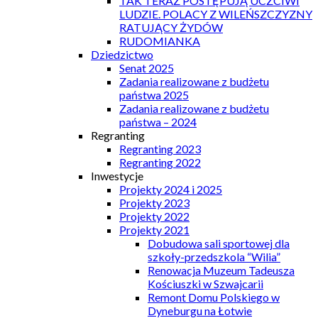
TAK TERAZ POSTĘPUJĄ UCZCIWI
LUDZIE. POLACY Z WILEŃSZCZYZNY
RATUJĄCY ŻYDÓW
RUDOMIANKA
Dziedzictwo
Senat 2025
Zadania realizowane z budżetu
państwa 2025
Zadania realizowane z budżetu
państwa – 2024
Regranting
Regranting 2023
Regranting 2022
Inwestycje
Projekty 2024 i 2025
Projekty 2023
Projekty 2022
Projekty 2021
Dobudowa sali sportowej dla
szkoły-przedszkola “Wilia”
Renowacja Muzeum Tadeusza
Kościuszki w Szwajcarii
Remont Domu Polskiego w
Dyneburgu na Łotwie