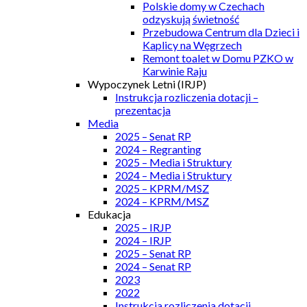
Polskie domy w Czechach
odzyskują świetność
Przebudowa Centrum dla Dzieci i
Kaplicy na Węgrzech
Remont toalet w Domu PZKO w
Karwinie Raju
Wypoczynek Letni (IRJP)
Instrukcja rozliczenia dotacji –
prezentacja
Media
2025 – Senat RP
2024 – Regranting
2025 – Media i Struktury
2024 – Media i Struktury
2025 – KPRM/MSZ
2024 – KPRM/MSZ
Edukacja
2025 – IRJP
2024 – IRJP
2025 – Senat RP
2024 – Senat RP
2023
2022
Instrukcja rozliczenia dotacji