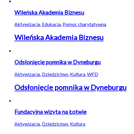
Wileńska Akademia Biznesu
Aktywizacja
,
Edukacja
,
Pomoc charytatywna
Wileńska Akademia Biznesu
Odsłonięcie pomnika w Dyneburgu
Aktywizacja
,
Dziedzictwo
,
Kultura
,
WFD
Odsłonięcie pomnika w Dyneburgu
Fundacyjna wizyta na Łotwie
Aktywizacja
,
Dziedzictwo
,
Kultura