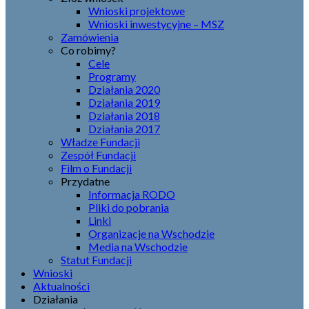
Wnioski projektowe
Wnioski inwestycyjne – MSZ
Zamówienia
Co robimy?
Cele
Programy
Działania 2020
Działania 2019
Działania 2018
Działania 2017
Władze Fundacji
Zespół Fundacji
Film o Fundacji
Przydatne
Informacja RODO
Pliki do pobrania
Linki
Organizacje na Wschodzie
Media na Wschodzie
Statut Fundacji
Wnioski
Aktualności
Działania