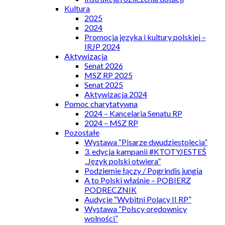
Kultura
2025
2024
Promocja języka i kultury polskiej –
IRJP 2024
Aktywizacja
Senat 2026
MSZ RP 2025
Senat 2025
Aktywizacja 2024
Pomoc charytatywna
2024 – Kancelaria Senatu RP
2024 – MSZ RP
Pozostałe
Wystawa “Pisarze dwudziestolecia”
3. edycja kampanii #KTOTYJESTEŚ
„Język polski otwiera”
Podziemie łączy / Pogrindis jungia
A to Polski właśnie – POBIERZ
PODRECZNIK
Audycje “Wybitni Polacy II RP”
Wystawa “Polscy orędownicy
wolności”