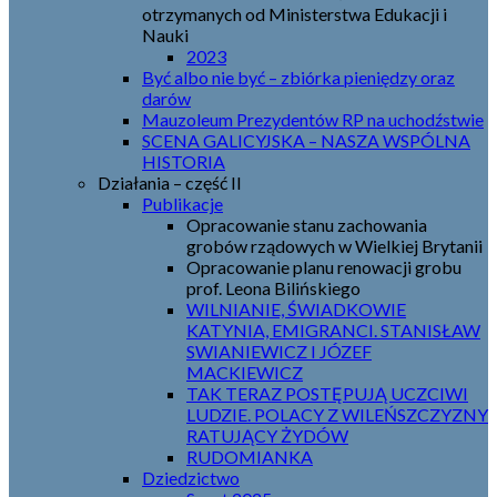
otrzymanych od Ministerstwa Edukacji i
Nauki
2023
Być albo nie być – zbiórka pieniędzy oraz
darów
Mauzoleum Prezydentów RP na uchodźstwie
SCENA GALICYJSKA – NASZA WSPÓLNA
HISTORIA
Działania – część II
Publikacje
Opracowanie stanu zachowania
grobów rządowych w Wielkiej Brytanii
Opracowanie planu renowacji grobu
prof. Leona Bilińskiego
WILNIANIE, ŚWIADKOWIE
KATYNIA, EMIGRANCI. STANISŁAW
SWIANIEWICZ I JÓZEF
MACKIEWICZ
TAK TERAZ POSTĘPUJĄ UCZCIWI
LUDZIE. POLACY Z WILEŃSZCZYZNY
RATUJĄCY ŻYDÓW
RUDOMIANKA
Dziedzictwo