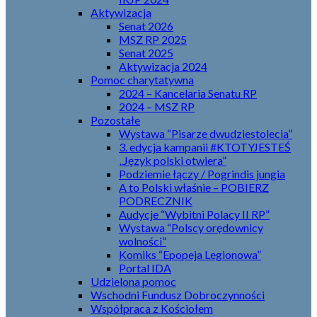
Aktywizacja
Senat 2026
MSZ RP 2025
Senat 2025
Aktywizacja 2024
Pomoc charytatywna
2024 – Kancelaria Senatu RP
2024 – MSZ RP
Pozostałe
Wystawa “Pisarze dwudziestolecia”
3. edycja kampanii #KTOTYJESTEŚ
„Język polski otwiera”
Podziemie łączy / Pogrindis jungia
A to Polski właśnie – POBIERZ
PODRECZNIK
Audycje “Wybitni Polacy II RP”
Wystawa “Polscy orędownicy
wolności”
Komiks “Epopeja Legionowa”
Portal IDA
Udzielona pomoc
Wschodni Fundusz Dobroczynności
Współpraca z Kościołem