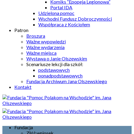
Komiks “Epopeja Legionowa”
Portal IDA
Udzielona pomoc
Wschodni Fundusz Dobroczynności
Współpraca z Kościołem
Patron
Broszura
Ważne wypowiedzi
Ważne wydarzenia
Ważne miejsca
Wystawa o Janie Olszewskim
Scenariusze lekcji dla szkół:
podstawowych
ponadpodstawowych
Fundacja Archiwum Jana Olszewskiego
Kontakt
Fundacja
Złóż wniosek