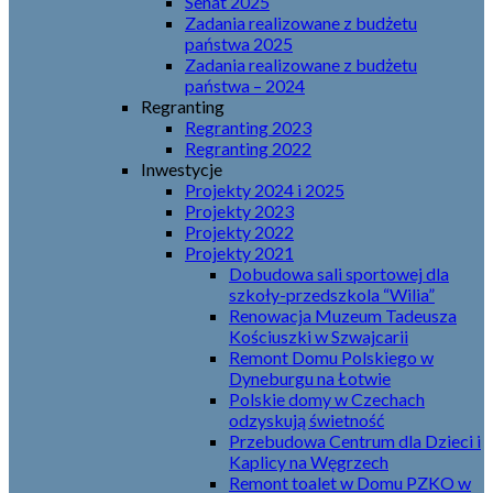
Senat 2025
Zadania realizowane z budżetu
państwa 2025
Zadania realizowane z budżetu
państwa – 2024
Regranting
Regranting 2023
Regranting 2022
Inwestycje
Projekty 2024 i 2025
Projekty 2023
Projekty 2022
Projekty 2021
Dobudowa sali sportowej dla
szkoły-przedszkola “Wilia”
Renowacja Muzeum Tadeusza
Kościuszki w Szwajcarii
Remont Domu Polskiego w
Dyneburgu na Łotwie
Polskie domy w Czechach
odzyskują świetność
Przebudowa Centrum dla Dzieci i
Kaplicy na Węgrzech
Remont toalet w Domu PZKO w