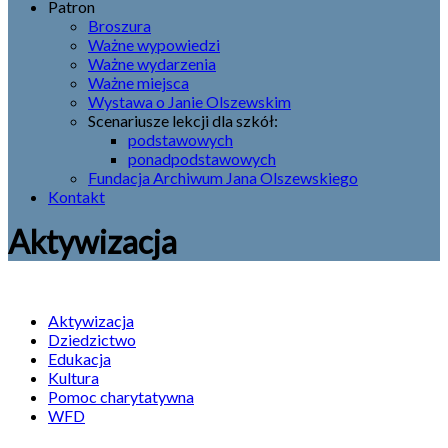
Patron
Broszura
Ważne wypowiedzi
Ważne wydarzenia
Ważne miejsca
Wystawa o Janie Olszewskim
Scenariusze lekcji dla szkół:
podstawowych
ponadpodstawowych
Fundacja Archiwum Jana Olszewskiego
Kontakt
Aktywizacja
Aktywizacja
Dziedzictwo
Edukacja
Kultura
Pomoc charytatywna
WFD