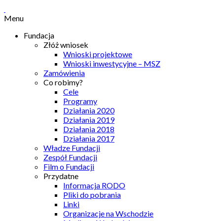
Menu
Fundacja
Złóż wniosek
Wnioski projektowe
Wnioski inwestycyjne – MSZ
Zamówienia
Co robimy?
Cele
Programy
Działania 2020
Działania 2019
Działania 2018
Działania 2017
Władze Fundacji
Zespół Fundacji
Film o Fundacji
Przydatne
Informacja RODO
Pliki do pobrania
Linki
Organizacje na Wschodzie