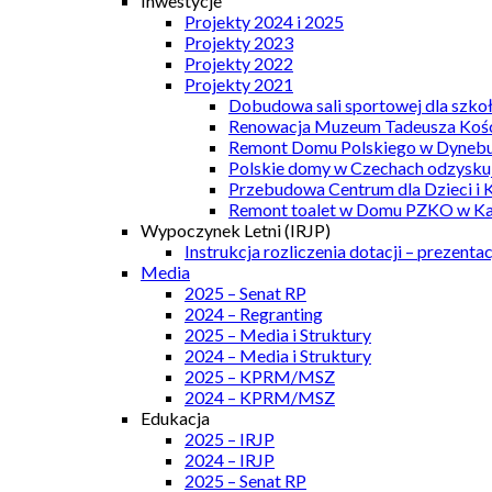
Inwestycje
Projekty 2024 i 2025
Projekty 2023
Projekty 2022
Projekty 2021
Dobudowa sali sportowej dla szkoł
Renowacja Muzeum Tadeusza Kości
Remont Domu Polskiego w Dynebu
Polskie domy w Czechach odzyskuj
Przebudowa Centrum dla Dzieci i 
Remont toalet w Domu PZKO w Kar
Wypoczynek Letni (IRJP)
Instrukcja rozliczenia dotacji – prezentac
Media
2025 – Senat RP
2024 – Regranting
2025 – Media i Struktury
2024 – Media i Struktury
2025 – KPRM/MSZ
2024 – KPRM/MSZ
Edukacja
2025 – IRJP
2024 – IRJP
2025 – Senat RP