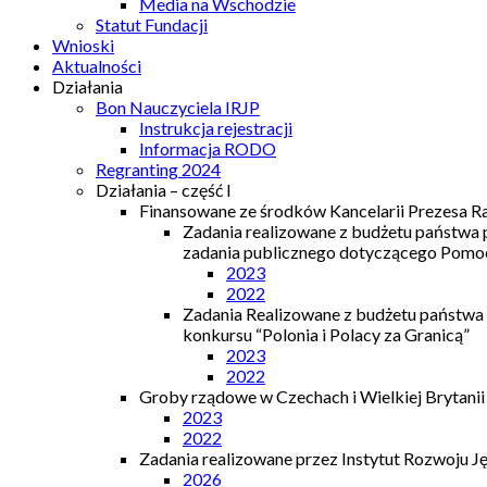
Media na Wschodzie
Statut Fundacji
Wnioski
Aktualności
Działania
Bon Nauczyciela IRJP
Instrukcja rejestracji
Informacja RODO
Regranting 2024
Działania – część I
Finansowane ze środków Kancelarii Prezesa R
Zadania realizowane z budżetu państwa
zadania publicznego dotyczącego Pomocy
2023
2022
Zadania Realizowane z budżetu państwa
konkursu “Polonia i Polacy za Granicą”
2023
2022
Groby rządowe w Czechach i Wielkiej Brytanii
2023
2022
Zadania realizowane przez Instytut Rozwoju J
2026