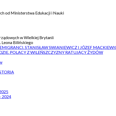
h od Ministerstwa Edukacji i Nauki
ządowych w Wielkiej Brytanii
 Leona Bilińskiego
 EMIGRANCI. STANISŁAW SWIANIEWICZ I JÓZEF MACKIEWI
DZIE. POLACY Z WILEŃSZCZYZNY RATUJĄCY ŻYDÓW
ów
STORIA
 2025
– 2024