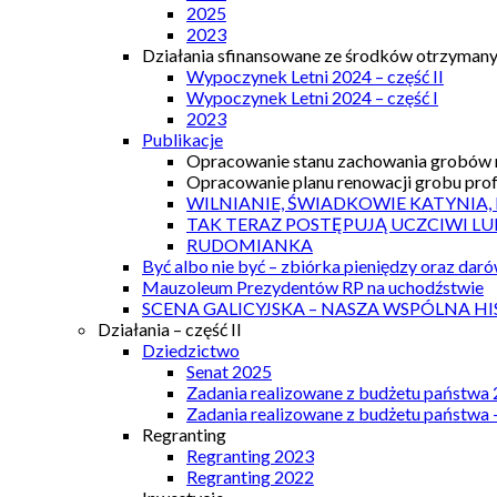
2025
2023
Działania sfinansowane ze środków otrzymanyc
Wypoczynek Letni 2024 – część II
Wypoczynek Letni 2024 – część I
2023
Publikacje
Opracowanie stanu zachowania grobów r
Opracowanie planu renowacji grobu prof.
WILNIANIE, ŚWIADKOWIE KATYNIA,
TAK TERAZ POSTĘPUJĄ UCZCIWI LU
RUDOMIANKA
Być albo nie być – zbiórka pieniędzy oraz dar
Mauzoleum Prezydentów RP na uchodźstwie
SCENA GALICYJSKA – NASZA WSPÓLNA HI
Działania – część II
Dziedzictwo
Senat 2025
Zadania realizowane z budżetu państwa
Zadania realizowane z budżetu państwa 
Regranting
Regranting 2023
Regranting 2022