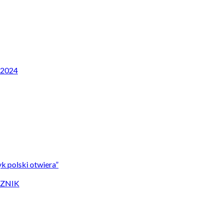
P 2024
k polski otwiera”
CZNIK