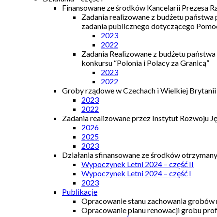
Finansowane ze środków Kancelarii Prezesa R
Zadania realizowane z budżetu państwa
zadania publicznego dotyczącego Pomocy
2023
2022
Zadania Realizowane z budżetu państwa
konkursu “Polonia i Polacy za Granicą”
2023
2022
Groby rządowe w Czechach i Wielkiej Brytanii
2023
2022
Zadania realizowane przez Instytut Rozwoju J
2026
2025
2023
Działania sfinansowane ze środków otrzymanyc
Wypoczynek Letni 2024 – część II
Wypoczynek Letni 2024 – część I
2023
Publikacje
Opracowanie stanu zachowania grobów r
Opracowanie planu renowacji grobu prof.