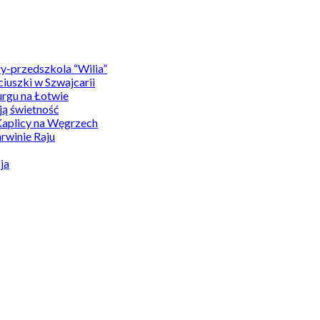
y-przedszkola “Wilia”
uszki w Szwajcarii
rgu na Łotwie
ą świetność
Kaplicy na Węgrzech
winie Raju
ja