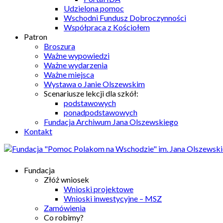
Udzielona pomoc
Wschodni Fundusz Dobroczynności
Współpraca z Kościołem
Patron
Broszura
Ważne wypowiedzi
Ważne wydarzenia
Ważne miejsca
Wystawa o Janie Olszewskim
Scenariusze lekcji dla szkół:
podstawowych
ponadpodstawowych
Fundacja Archiwum Jana Olszewskiego
Kontakt
Fundacja
Złóż wniosek
Wnioski projektowe
Wnioski inwestycyjne – MSZ
Zamówienia
Co robimy?