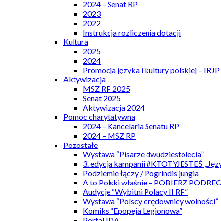
2024 – Senat RP
2023
2022
Instrukcja rozliczenia dotacji
Kultura
2025
2024
Promocja języka i kultury polskiej – IRJ
Aktywizacja
MSZ RP 2025
Senat 2025
Aktywizacja 2024
Pomoc charytatywna
2024 – Kancelaria Senatu RP
2024 – MSZ RP
Pozostałe
Wystawa “Pisarze dwudziestolecia”
3. edycja kampanii #KTOTYJESTEŚ „Języ
Podziemie łączy / Pogrindis jungia
A to Polski właśnie – POBIERZ PODRE
Audycje “Wybitni Polacy II RP”
Wystawa “Polscy orędownicy wolności”
Komiks “Epopeja Legionowa”
Portal IDA