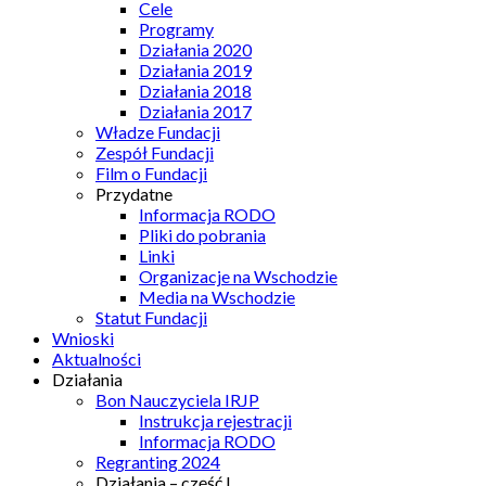
Cele
Programy
Działania 2020
Działania 2019
Działania 2018
Działania 2017
Władze Fundacji
Zespół Fundacji
Film o Fundacji
Przydatne
Informacja RODO
Pliki do pobrania
Linki
Organizacje na Wschodzie
Media na Wschodzie
Statut Fundacji
Wnioski
Aktualności
Działania
Bon Nauczyciela IRJP
Instrukcja rejestracji
Informacja RODO
Regranting 2024
Działania – część I