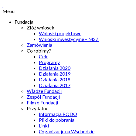
Menu
Fundacja
Złóż wniosek
Wnioski projektowe
Wnioski inwestycyjne – MSZ
Zamówienia
Co robimy?
Cele
Programy
Działania 2020
Działania 2019
Działania 2018
Działania 2017
Władze Fundacji
Zespół Fundacji
Film o Fundacji
Przydatne
Informacja RODO
Pliki do pobrania
Linki
Organizacje na Wschodzie