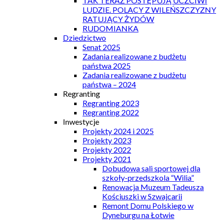
TAK TERAZ POSTĘPUJĄ UCZCIWI
LUDZIE. POLACY Z WILEŃSZCZYZNY
RATUJĄCY ŻYDÓW
RUDOMIANKA
Dziedzictwo
Senat 2025
Zadania realizowane z budżetu
państwa 2025
Zadania realizowane z budżetu
państwa – 2024
Regranting
Regranting 2023
Regranting 2022
Inwestycje
Projekty 2024 i 2025
Projekty 2023
Projekty 2022
Projekty 2021
Dobudowa sali sportowej dla
szkoły-przedszkola “Wilia”
Renowacja Muzeum Tadeusza
Kościuszki w Szwajcarii
Remont Domu Polskiego w
Dyneburgu na Łotwie