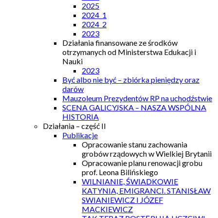
2025
2024_1
2024_2
2023
Działania finansowane ze środków
otrzymanych od Ministerstwa Edukacji i
Nauki
2023
Być albo nie być – zbiórka pieniędzy oraz
darów
Mauzoleum Prezydentów RP na uchodźstwie
SCENA GALICYJSKA – NASZA WSPÓLNA
HISTORIA
Działania – część II
Publikacje
Opracowanie stanu zachowania
grobów rządowych w Wielkiej Brytanii
Opracowanie planu renowacji grobu
prof. Leona Bilińskiego
WILNIANIE, ŚWIADKOWIE
KATYNIA, EMIGRANCI. STANISŁAW
SWIANIEWICZ I JÓZEF
MACKIEWICZ