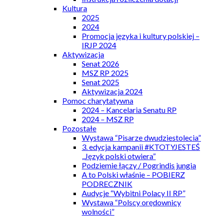
Kultura
2025
2024
Promocja języka i kultury polskiej –
IRJP 2024
Aktywizacja
Senat 2026
MSZ RP 2025
Senat 2025
Aktywizacja 2024
Pomoc charytatywna
2024 – Kancelaria Senatu RP
2024 – MSZ RP
Pozostałe
Wystawa “Pisarze dwudziestolecia”
3. edycja kampanii #KTOTYJESTEŚ
„Język polski otwiera”
Podziemie łączy / Pogrindis jungia
A to Polski właśnie – POBIERZ
PODRECZNIK
Audycje “Wybitni Polacy II RP”
Wystawa “Polscy orędownicy
wolności”