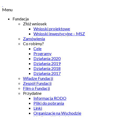
Menu
Fundacja
Złóż wniosek
Wnioski projektowe
Wnioski inwestycyjne – MSZ
Zamówienia
Co robimy?
Cele
Programy
Działania 2020
Działania 2019
Działania 2018
Działania 2017
Władze Fundacji
Zespół Fundacji
Film o Fundacji
Przydatne
Informacja RODO
Pliki do pobrania
Linki
Organizacje na Wschodzie