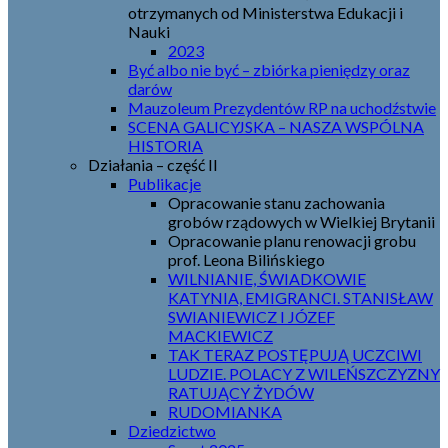
otrzymanych od Ministerstwa Edukacji i
Nauki
2023
Być albo nie być – zbiórka pieniędzy oraz
darów
Mauzoleum Prezydentów RP na uchodźstwie
SCENA GALICYJSKA – NASZA WSPÓLNA
HISTORIA
Działania – część II
Publikacje
Opracowanie stanu zachowania
grobów rządowych w Wielkiej Brytanii
Opracowanie planu renowacji grobu
prof. Leona Bilińskiego
WILNIANIE, ŚWIADKOWIE
KATYNIA, EMIGRANCI. STANISŁAW
SWIANIEWICZ I JÓZEF
MACKIEWICZ
TAK TERAZ POSTĘPUJĄ UCZCIWI
LUDZIE. POLACY Z WILEŃSZCZYZNY
RATUJĄCY ŻYDÓW
RUDOMIANKA
Dziedzictwo