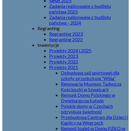
Senat 2025
Zadania realizowane z budżetu
państwa 2025
Zadania realizowane z budżetu
państwa – 2024
Regranting
Regranting 2023
Regranting 2022
Inwestycje
Projekty 2024 i 2025
Projekty 2023
Projekty 2022
Projekty 2021
Dobudowa sali sportowej dla
szkoły-przedszkola “Wilia”
Renowacja Muzeum Tadeusza
Kościuszki w Szwajcarii
Remont Domu Polskiego w
Dyneburgu na Łotwie
Polskie domy w Czechach
odzyskują świetność
Przebudowa Centrum dla Dzieci i
Kaplicy na Węgrzech
Remont toalet w Domu PZKO w