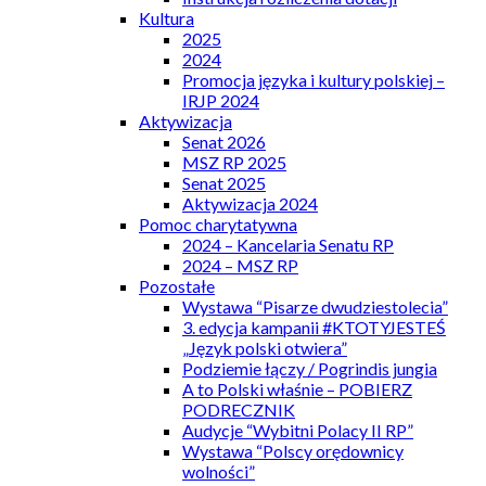
Kultura
2025
2024
Promocja języka i kultury polskiej –
IRJP 2024
Aktywizacja
Senat 2026
MSZ RP 2025
Senat 2025
Aktywizacja 2024
Pomoc charytatywna
2024 – Kancelaria Senatu RP
2024 – MSZ RP
Pozostałe
Wystawa “Pisarze dwudziestolecia”
3. edycja kampanii #KTOTYJESTEŚ
„Język polski otwiera”
Podziemie łączy / Pogrindis jungia
A to Polski właśnie – POBIERZ
PODRECZNIK
Audycje “Wybitni Polacy II RP”
Wystawa “Polscy orędownicy
wolności”