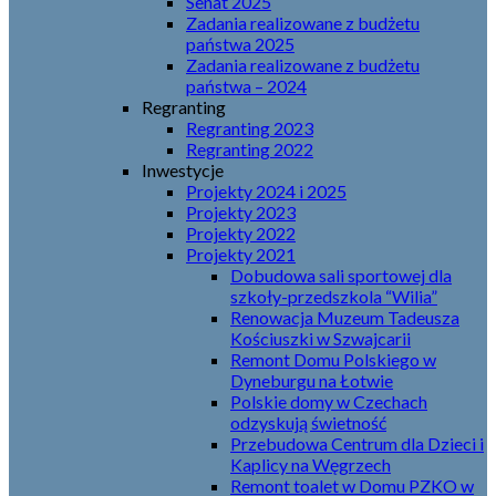
Senat 2025
Zadania realizowane z budżetu
państwa 2025
Zadania realizowane z budżetu
państwa – 2024
Regranting
Regranting 2023
Regranting 2022
Inwestycje
Projekty 2024 i 2025
Projekty 2023
Projekty 2022
Projekty 2021
Dobudowa sali sportowej dla
szkoły-przedszkola “Wilia”
Renowacja Muzeum Tadeusza
Kościuszki w Szwajcarii
Remont Domu Polskiego w
Dyneburgu na Łotwie
Polskie domy w Czechach
odzyskują świetność
Przebudowa Centrum dla Dzieci i
Kaplicy na Węgrzech
Remont toalet w Domu PZKO w