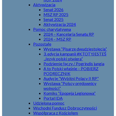
Aktywizacja
Senat 2026
MSZ RP 2025
Senat 2025
Aktywizacja 2024
Pomoc charytatywna
2024 – Kancelaria Senatu RP
2024 – MSZ RP
Pozostałe
Wystawa “Pisarze dwudziestolecia”
3. edycja kampanii #KTOTYJESTEŚ
„Język polski otwiera”
Podziemie łączy / Pogrindis jungia
A to Polski właśnie – POBIERZ
PODRECZNIK
Audycje “Wybitni Polacy II RP”
Wystawa “Polscy orędownicy
wolności”
Komiks “Epopeja Legionowa”
Portal IDA
Udzielona pomoc
Wschodni Fundusz Dobroczynności
Współpraca z Kościołem