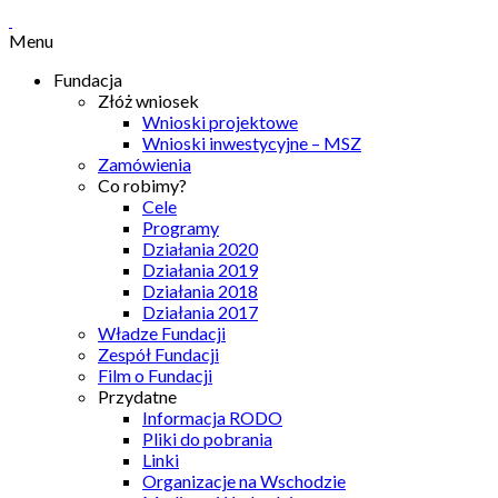
Menu
Fundacja
Złóż wniosek
Wnioski projektowe
Wnioski inwestycyjne – MSZ
Zamówienia
Co robimy?
Cele
Programy
Działania 2020
Działania 2019
Działania 2018
Działania 2017
Władze Fundacji
Zespół Fundacji
Film o Fundacji
Przydatne
Informacja RODO
Pliki do pobrania
Linki
Organizacje na Wschodzie