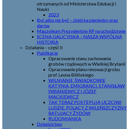
otrzymanych od Ministerstwa Edukacji i
Nauki
2023
Być albo nie być – zbiórka pieniędzy oraz
darów
Mauzoleum Prezydentów RP na uchodźstwie
SCENA GALICYJSKA – NASZA WSPÓLNA
HISTORIA
Działania – część II
Publikacje
Opracowanie stanu zachowania
grobów rządowych w Wielkiej Brytanii
Opracowanie planu renowacji grobu
prof. Leona Bilińskiego
WILNIANIE, ŚWIADKOWIE
KATYNIA, EMIGRANCI. STANISŁAW
SWIANIEWICZ I JÓZEF
MACKIEWICZ
TAK TERAZ POSTĘPUJĄ UCZCIWI
LUDZIE. POLACY Z WILEŃSZCZYZNY
RATUJĄCY ŻYDÓW
RUDOMIANKA
Dziedzictwo