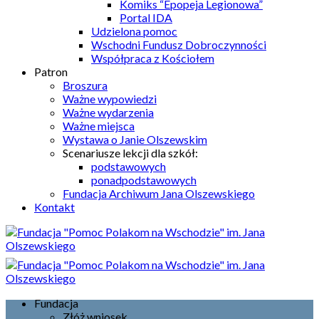
Komiks “Epopeja Legionowa”
Portal IDA
Udzielona pomoc
Wschodni Fundusz Dobroczynności
Współpraca z Kościołem
Patron
Broszura
Ważne wypowiedzi
Ważne wydarzenia
Ważne miejsca
Wystawa o Janie Olszewskim
Scenariusze lekcji dla szkół:
podstawowych
ponadpodstawowych
Fundacja Archiwum Jana Olszewskiego
Kontakt
Fundacja
Złóż wniosek