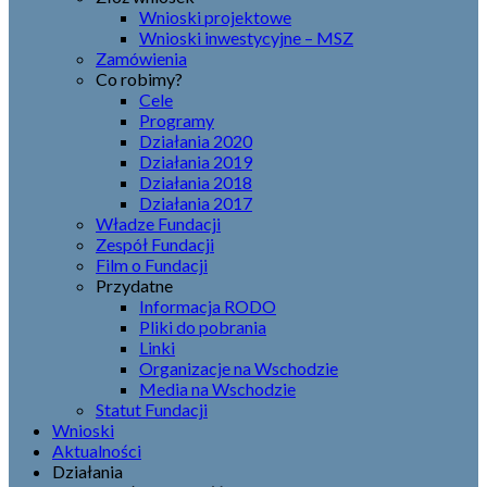
Wnioski projektowe
Wnioski inwestycyjne – MSZ
Zamówienia
Co robimy?
Cele
Programy
Działania 2020
Działania 2019
Działania 2018
Działania 2017
Władze Fundacji
Zespół Fundacji
Film o Fundacji
Przydatne
Informacja RODO
Pliki do pobrania
Linki
Organizacje na Wschodzie
Media na Wschodzie
Statut Fundacji
Wnioski
Aktualności
Działania