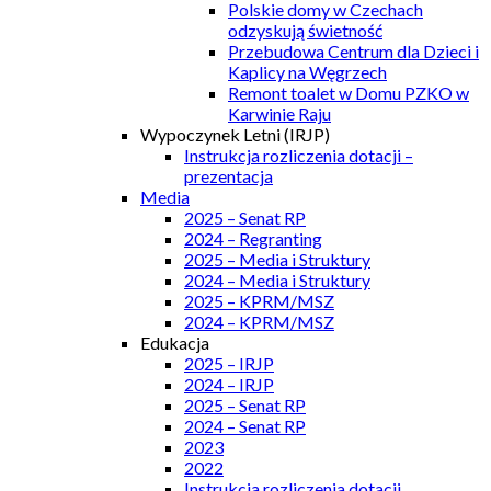
Polskie domy w Czechach
odzyskują świetność
Przebudowa Centrum dla Dzieci i
Kaplicy na Węgrzech
Remont toalet w Domu PZKO w
Karwinie Raju
Wypoczynek Letni (IRJP)
Instrukcja rozliczenia dotacji –
prezentacja
Media
2025 – Senat RP
2024 – Regranting
2025 – Media i Struktury
2024 – Media i Struktury
2025 – KPRM/MSZ
2024 – KPRM/MSZ
Edukacja
2025 – IRJP
2024 – IRJP
2025 – Senat RP
2024 – Senat RP
2023
2022
Instrukcja rozliczenia dotacji