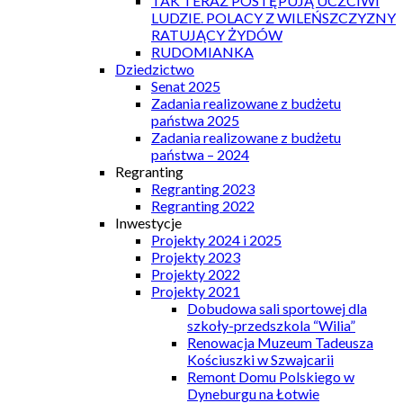
TAK TERAZ POSTĘPUJĄ UCZCIWI
LUDZIE. POLACY Z WILEŃSZCZYZNY
RATUJĄCY ŻYDÓW
RUDOMIANKA
Dziedzictwo
Senat 2025
Zadania realizowane z budżetu
państwa 2025
Zadania realizowane z budżetu
państwa – 2024
Regranting
Regranting 2023
Regranting 2022
Inwestycje
Projekty 2024 i 2025
Projekty 2023
Projekty 2022
Projekty 2021
Dobudowa sali sportowej dla
szkoły-przedszkola “Wilia”
Renowacja Muzeum Tadeusza
Kościuszki w Szwajcarii
Remont Domu Polskiego w
Dyneburgu na Łotwie