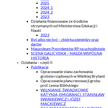
2025
2024_1
2024_2
2023
Działania finansowane ze środków
otrzymanych od Ministerstwa Edukacji i
Nauki
2023
Być albo nie być – zbiórka pieniędzy oraz
darów
Mauzoleum Prezydentów RP na uchodźstwie
SCENA GALICYJSKA – NASZA WSPÓLNA
HISTORIA
Działania – część II
Publikacje
Opracowanie stanu zachowania
grobów rządowych w Wielkiej Brytanii
Opracowanie planu renowacji grobu
prof. Leona Bilińskiego
WILNIANIE, ŚWIADKOWIE
KATYNIA, EMIGRANCI. STANISŁAW
SWIANIEWICZ I JÓZEF
MACKIEWICZ