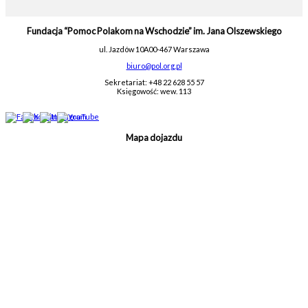
Fundacja “Pomoc Polakom na Wschodzie” im. Jana Olszewskiego
ul. Jazdów 10A
00-467 Warszawa
biuro@pol.org.pl
Sekretariat: +48 22 628 55 57
Księgowość: wew. 113
Mapa dojazdu