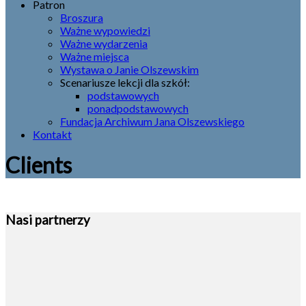
Patron
Broszura
Ważne wypowiedzi
Ważne wydarzenia
Ważne miejsca
Wystawa o Janie Olszewskim
Scenariusze lekcji dla szkół:
podstawowych
ponadpodstawowych
Fundacja Archiwum Jana Olszewskiego
Kontakt
Clients
Nasi partnerzy