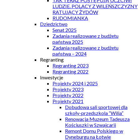
TAK TERAZ POSTĘPUJĄ UCZCIWI
LUDZIE. POLACY Z WILEŃSZCZYZNY
RATUJĄCY ŻYDÓW
RUDOMIANKA
Dziedzictwo
Senat 2025
Zadania realizowane z budżetu
państwa 2025
Zadania realizowane z budżetu
państwa – 2024
Regranting
Regranting 2023
Regranting 2022
Inwestycje
Projekty 2024 i 2025
Projekty 2023
Projekty 2022
Projekty 2021
Dobudowa sali sportowej dla
szkoły-przedszkola “Wilia”
Renowacja Muzeum Tadeusza
Kościuszki w Szwajcarii
Remont Domu Polskiego w
Dyneburgu na Łotwie