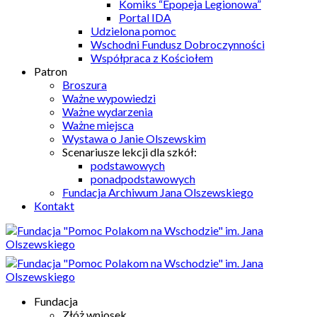
Komiks “Epopeja Legionowa”
Portal IDA
Udzielona pomoc
Wschodni Fundusz Dobroczynności
Współpraca z Kościołem
Patron
Broszura
Ważne wypowiedzi
Ważne wydarzenia
Ważne miejsca
Wystawa o Janie Olszewskim
Scenariusze lekcji dla szkół:
podstawowych
ponadpodstawowych
Fundacja Archiwum Jana Olszewskiego
Kontakt
Fundacja
Złóż wniosek