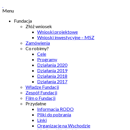
Menu
Fundacja
Złóż wniosek
Wnioski projektowe
Wnioski inwestycyjne – MSZ
Zamówienia
Co robimy?
Cele
Programy
Działania 2020
Działania 2019
Działania 2018
Działania 2017
Władze Fundacji
Zespół Fundacji
Film o Fundacji
Przydatne
Informacja RODO
Pliki do pobrania
Linki
Organizacje na Wschodzie