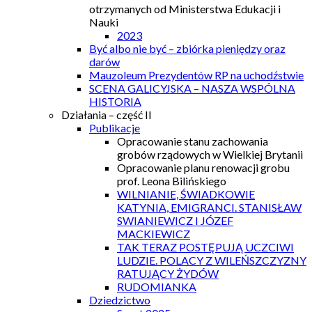
otrzymanych od Ministerstwa Edukacji i
Nauki
2023
Być albo nie być – zbiórka pieniędzy oraz
darów
Mauzoleum Prezydentów RP na uchodźstwie
SCENA GALICYJSKA – NASZA WSPÓLNA
HISTORIA
Działania – część II
Publikacje
Opracowanie stanu zachowania
grobów rządowych w Wielkiej Brytanii
Opracowanie planu renowacji grobu
prof. Leona Bilińskiego
WILNIANIE, ŚWIADKOWIE
KATYNIA, EMIGRANCI. STANISŁAW
SWIANIEWICZ I JÓZEF
MACKIEWICZ
TAK TERAZ POSTĘPUJĄ UCZCIWI
LUDZIE. POLACY Z WILEŃSZCZYZNY
RATUJĄCY ŻYDÓW
RUDOMIANKA
Dziedzictwo