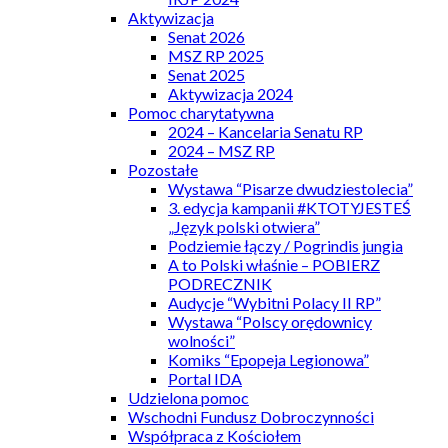
Aktywizacja
Senat 2026
MSZ RP 2025
Senat 2025
Aktywizacja 2024
Pomoc charytatywna
2024 – Kancelaria Senatu RP
2024 – MSZ RP
Pozostałe
Wystawa “Pisarze dwudziestolecia”
3. edycja kampanii #KTOTYJESTEŚ
„Język polski otwiera”
Podziemie łączy / Pogrindis jungia
A to Polski właśnie – POBIERZ
PODRECZNIK
Audycje “Wybitni Polacy II RP”
Wystawa “Polscy orędownicy
wolności”
Komiks “Epopeja Legionowa”
Portal IDA
Udzielona pomoc
Wschodni Fundusz Dobroczynności
Współpraca z Kościołem