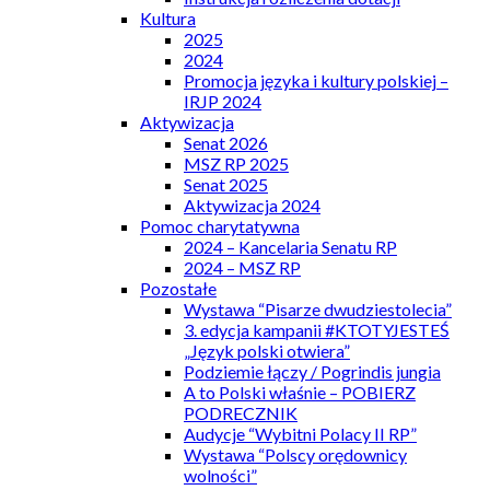
Kultura
2025
2024
Promocja języka i kultury polskiej –
IRJP 2024
Aktywizacja
Senat 2026
MSZ RP 2025
Senat 2025
Aktywizacja 2024
Pomoc charytatywna
2024 – Kancelaria Senatu RP
2024 – MSZ RP
Pozostałe
Wystawa “Pisarze dwudziestolecia”
3. edycja kampanii #KTOTYJESTEŚ
„Język polski otwiera”
Podziemie łączy / Pogrindis jungia
A to Polski właśnie – POBIERZ
PODRECZNIK
Audycje “Wybitni Polacy II RP”
Wystawa “Polscy orędownicy
wolności”