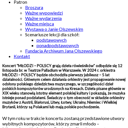
Patron
Broszura
Ważne wypowiedzi
Ważne wydarzenia
Ważne miejsca
Wystawa o Janie Olszewskim
Scenariusze lekcji dla szkół:
podstawowych
ponadpodstawowych
Fundacja Archiwum Jana Olszewskiego
Kontakt
Koncert “MŁODZI – POLSCY grają dzieła rówieśników” odbędzie się 12
listopada br. w Teatrze Palladium w Warszawie. W 2024 r. orkiestra
MŁODZI – POLSCY będzie obchodziła pierwszy jubileusz – 5 lat
działalności. Głównym celem działania orkiestry jest propagowanie nowej
odsłony polskiego dziedzictwa muzycznego, w szczególności dzieł
polskich kompozytorów urodzonych na Kresach. Dzieła pisane głównie w
XIX wieku stanowią istotny element polskiej kultury i pokazują, że muzyka
istnieje ponad podziałami. Świadczy o tym obecność w składzie orkiestry
muzyków z Austrii, Białorusi, Litwy, Łotwy, Ukrainy, Niemiec i Wielkiej
Brytanii, którzy są Polakami lub mają polskie pochodzenie.
W tym roku w trakcie koncertu zostaną przedstawione utwory
wybitnych kompozytorów, którzy zmarli młodo –