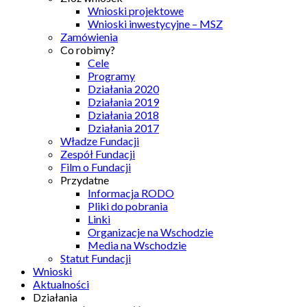
Wnioski projektowe
Wnioski inwestycyjne – MSZ
Zamówienia
Co robimy?
Cele
Programy
Działania 2020
Działania 2019
Działania 2018
Działania 2017
Władze Fundacji
Zespół Fundacji
Film o Fundacji
Przydatne
Informacja RODO
Pliki do pobrania
Linki
Organizacje na Wschodzie
Media na Wschodzie
Statut Fundacji
Wnioski
Aktualności
Działania