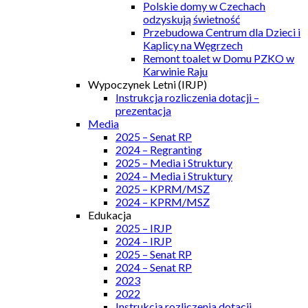
Polskie domy w Czechach
odzyskują świetność
Przebudowa Centrum dla Dzieci i
Kaplicy na Węgrzech
Remont toalet w Domu PZKO w
Karwinie Raju
Wypoczynek Letni (IRJP)
Instrukcja rozliczenia dotacji –
prezentacja
Media
2025 – Senat RP
2024 – Regranting
2025 – Media i Struktury
2024 – Media i Struktury
2025 – KPRM/MSZ
2024 – KPRM/MSZ
Edukacja
2025 – IRJP
2024 – IRJP
2025 – Senat RP
2024 – Senat RP
2023
2022
Instrukcja rozliczenia dotacji