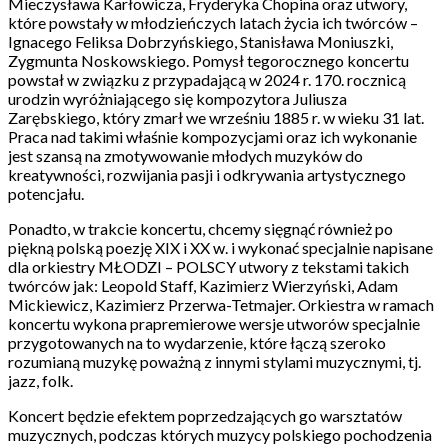
Mieczysława Karłowicza, Fryderyka Chopina oraz utwory,
które powstały w młodzieńczych latach życia ich twórców –
Ignacego Feliksa Dobrzyńskiego, Stanisława Moniuszki,
Zygmunta Noskowskiego. Pomysł tegorocznego koncertu
powstał w związku z przypadającą w 2024 r. 170. rocznicą
urodzin wyróżniającego się kompozytora Juliusza
Zarębskiego, który zmarł we wrześniu 1885 r. w wieku 31 lat.
Praca nad takimi właśnie kompozycjami oraz ich wykonanie
jest szansą na zmotywowanie młodych muzyków do
kreatywności, rozwijania pasji i odkrywania artystycznego
potencjału.
Ponadto, w trakcie koncertu, chcemy sięgnąć również po
piękną polską poezję XIX i XX w. i wykonać specjalnie napisane
dla orkiestry MŁODZI – POLSCY utwory z tekstami takich
twórców jak: Leopold Staff, Kazimierz Wierzyński, Adam
Mickiewicz, Kazimierz Przerwa-Tetmajer. Orkiestra w ramach
koncertu wykona prapremierowe wersje utworów specjalnie
przygotowanych na to wydarzenie, które łączą szeroko
rozumianą muzykę poważną z innymi stylami muzycznymi, tj.
jazz, folk.
Koncert będzie efektem poprzedzających go warsztatów
muzycznych, podczas których muzycy polskiego pochodzenia