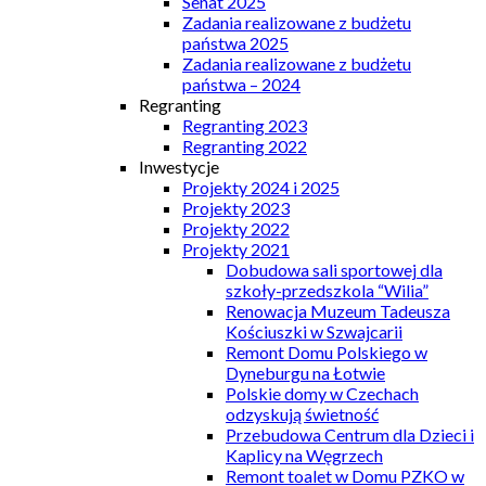
Senat 2025
Zadania realizowane z budżetu
państwa 2025
Zadania realizowane z budżetu
państwa – 2024
Regranting
Regranting 2023
Regranting 2022
Inwestycje
Projekty 2024 i 2025
Projekty 2023
Projekty 2022
Projekty 2021
Dobudowa sali sportowej dla
szkoły-przedszkola “Wilia”
Renowacja Muzeum Tadeusza
Kościuszki w Szwajcarii
Remont Domu Polskiego w
Dyneburgu na Łotwie
Polskie domy w Czechach
odzyskują świetność
Przebudowa Centrum dla Dzieci i
Kaplicy na Węgrzech
Remont toalet w Domu PZKO w