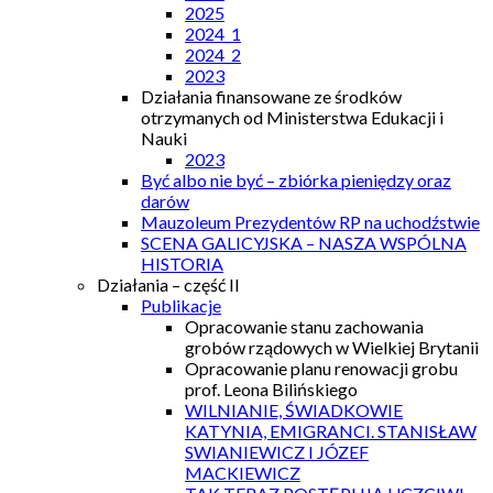
2025
2024_1
2024_2
2023
Działania finansowane ze środków
otrzymanych od Ministerstwa Edukacji i
Nauki
2023
Być albo nie być – zbiórka pieniędzy oraz
darów
Mauzoleum Prezydentów RP na uchodźstwie
SCENA GALICYJSKA – NASZA WSPÓLNA
HISTORIA
Działania – część II
Publikacje
Opracowanie stanu zachowania
grobów rządowych w Wielkiej Brytanii
Opracowanie planu renowacji grobu
prof. Leona Bilińskiego
WILNIANIE, ŚWIADKOWIE
KATYNIA, EMIGRANCI. STANISŁAW
SWIANIEWICZ I JÓZEF
MACKIEWICZ