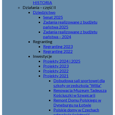
HISTORIA
Działania – część II
Dziedzictwo
Senat 2025
Zadania realizowane z budżetu
państwa 2025
Zadania realizowane z budżetu
państwa – 2024
Regranting
Regranting 2023
Regranting 2022
Inwestycje
Projekty 2024 i 2025
Projekty 2023
Projekty 2022
Projekty 2021
Dobudowa sali sportowej dla
szkoły-przedszkola “Wilia”
Renowacja Muzeum Tadeusza
Kościuszki w Szwajcarii
Remont Domu Polskiego w
Dyneburgu na Łotwie
Polskie domy w Czechach
odzyskują świetność