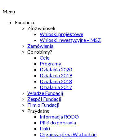
Menu
Fundacja
Złóż wniosek
Wnioski projektowe
Wnioski inwestycyjne – MSZ
Zamówienia
Co robimy?
Cele
Programy
Działania 2020
Działania 2019
Działania 2018
Działania 2017
Władze Fundacji
Zespół Fundacji
Film o Fundacji
Przydatne
Informacja RODO
Pliki do pobrania
Linki
Organizacje na Wschodzie