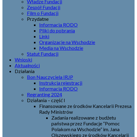
Władze Fundacji
Zespół Fundacji
Film o Fundacji
Przydatne
Informacja RODO
Pliki do pobrania
Linki
Organizacje na Wschodzie
Media na Wschodzie
Statut Fundacji
Wnioski
Aktualności
Działania
Bon Nauczyciela IRJP
Instrukcja rejestracji
Informacja RODO
Regranting 2024
Działania – część I
Finansowane ze środków Kancelarii Prezesa
Rady Ministrów
Zadania realizowane z budżetu
państwa przez Fundacje “Pomoc
Polakom na Wschodzie” im. Jana
Olszewskiego ze środków Kancelarii