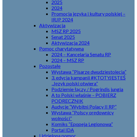
2025
2024
Promocja języka i kultury polskiej –
IRJP 2024
Aktywizacja
MSZ RP 2025
Senat 2025
Aktywizacja 2024
Pomoc charytatywna
2024 – Kancelaria Senatu RP
2024 – MSZ RP
Pozostałe
Wystawa “Pisarze dwudziestolecia”
3. edycja kampanii #KTOTYJESTEŚ
„Język polski otwiera”
Podziemie łączy / Pogrindis jungia
A to Polski właśnie – POBIERZ
PODRECZNIK
Audycje “Wybitni Polacy II RP”
Wystawa “Polscy orędownicy
wolności”
Komiks “Epopeja Legionowa”
Portal IDA
Udzielona pomoc