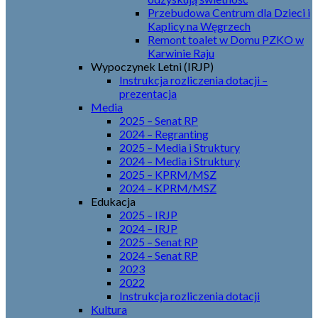
Przebudowa Centrum dla Dzieci i
Kaplicy na Węgrzech
Remont toalet w Domu PZKO w
Karwinie Raju
Wypoczynek Letni (IRJP)
Instrukcja rozliczenia dotacji –
prezentacja
Media
2025 – Senat RP
2024 – Regranting
2025 – Media i Struktury
2024 – Media i Struktury
2025 – KPRM/MSZ
2024 – KPRM/MSZ
Edukacja
2025 – IRJP
2024 – IRJP
2025 – Senat RP
2024 – Senat RP
2023
2022
Instrukcja rozliczenia dotacji
Kultura