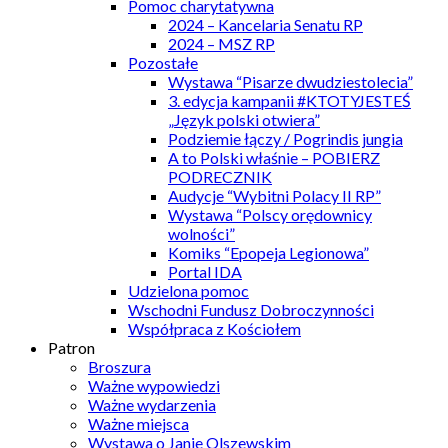
Pomoc charytatywna
2024 – Kancelaria Senatu RP
2024 – MSZ RP
Pozostałe
Wystawa “Pisarze dwudziestolecia”
3. edycja kampanii #KTOTYJESTEŚ
„Język polski otwiera”
Podziemie łączy / Pogrindis jungia
A to Polski właśnie – POBIERZ
PODRECZNIK
Audycje “Wybitni Polacy II RP”
Wystawa “Polscy orędownicy
wolności”
Komiks “Epopeja Legionowa”
Portal IDA
Udzielona pomoc
Wschodni Fundusz Dobroczynności
Współpraca z Kościołem
Patron
Broszura
Ważne wypowiedzi
Ważne wydarzenia
Ważne miejsca
Wystawa o Janie Olszewskim