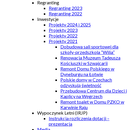
Regranting
Regranting 2023
Regranting 2022
Inwestycje
Projekty 2024 i 2025
Projekty 2023
Projekty 2022
Projekty 2021
Dobudowa sali sportowej dla
szkoły-przedszkola “Wilia”
Renowacja Muzeum Tadeusza
Kościuszki w Szwajcarii
Remont Domu Polskiego w
Dyneburgu na Łotwie
Polskie domy w Czechach
odzyskują świetność
Przebudowa Centrum dla Dzieci i
Kaplicy na Węgrzech
Remont toalet w Domu PZKO w
Karwinie Raju
Wypoczynek Letni (IRJP)
Instrukcja rozliczenia dotacji –
prezentacja
Media