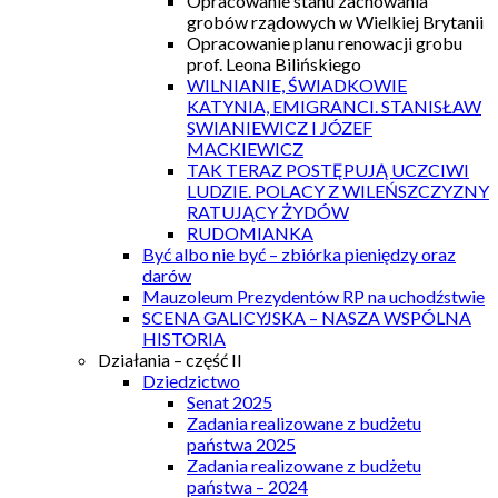
Opracowanie stanu zachowania
grobów rządowych w Wielkiej Brytanii
Opracowanie planu renowacji grobu
prof. Leona Bilińskiego
WILNIANIE, ŚWIADKOWIE
KATYNIA, EMIGRANCI. STANISŁAW
SWIANIEWICZ I JÓZEF
MACKIEWICZ
TAK TERAZ POSTĘPUJĄ UCZCIWI
LUDZIE. POLACY Z WILEŃSZCZYZNY
RATUJĄCY ŻYDÓW
RUDOMIANKA
Być albo nie być – zbiórka pieniędzy oraz
darów
Mauzoleum Prezydentów RP na uchodźstwie
SCENA GALICYJSKA – NASZA WSPÓLNA
HISTORIA
Działania – część II
Dziedzictwo
Senat 2025
Zadania realizowane z budżetu
państwa 2025
Zadania realizowane z budżetu
państwa – 2024