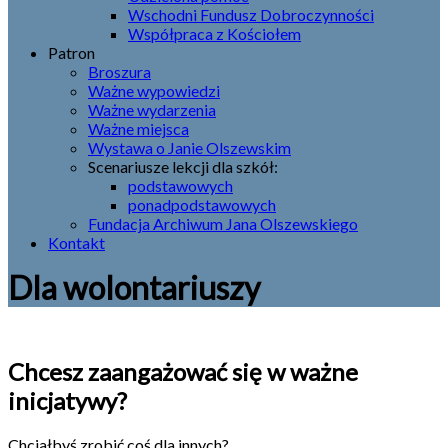
Wschodni Fundusz Dobroczynności
Współpraca z Kościołem
Patron
Broszura
Ważne wypowiedzi
Ważne wydarzenia
Ważne miejsca
Wystawa o Janie Olszewskim
Scenariusze lekcji dla szkół:
podstawowych
ponadpodstawowych
Fundacja Archiwum Jana Olszewskiego
Kontakt
Dla wolontariuszy
Chcesz zaangażować się w ważne
inicjatywy?
Chciałbyś zrobić coś dla innych?