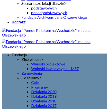
Scenariusze lekcji dla szkół:
podstawowych
ponadpodstawowych
Fundacja Archiwum Jana Olszewskiego
Kontakt
Fundacja
Złóż wniosek
Wnioski projektowe
Wnioski inwestycyjne – MSZ
Zamówienia
Co robimy?
Cele
Programy
Działania 2020
Działania 2019
Działania 2018
Działania 2017