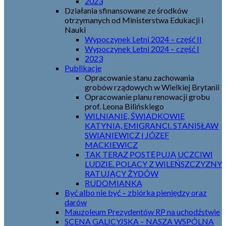
2023
Działania sfinansowane ze środków
otrzymanych od Ministerstwa Edukacji i
Nauki
Wypoczynek Letni 2024 – część II
Wypoczynek Letni 2024 – część I
2023
Publikacje
Opracowanie stanu zachowania
grobów rządowych w Wielkiej Brytanii
Opracowanie planu renowacji grobu
prof. Leona Bilińskiego
WILNIANIE, ŚWIADKOWIE
KATYNIA, EMIGRANCI. STANISŁAW
SWIANIEWICZ I JÓZEF
MACKIEWICZ
TAK TERAZ POSTĘPUJĄ UCZCIWI
LUDZIE. POLACY Z WILEŃSZCZYZNY
RATUJĄCY ŻYDÓW
RUDOMIANKA
Być albo nie być – zbiórka pieniędzy oraz
darów
Mauzoleum Prezydentów RP na uchodźstwie
SCENA GALICYJSKA – NASZA WSPÓLNA