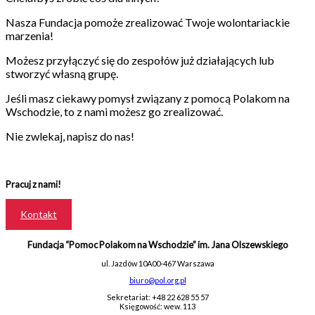
Nasza Fundacja pomoże zrealizować Twoje wolontariackie
marzenia!
Możesz przyłączyć się do zespołów już działających lub
stworzyć własną grupę.
Jeśli masz ciekawy pomysł związany z pomocą Polakom na
Wschodzie, to z nami możesz go zrealizować.
Nie zwlekaj, napisz do nas!
Pracuj
z nami!
Kontakt
Fundacja “Pomoc Polakom na Wschodzie” im. Jana Olszewskiego
ul. Jazdów 10A
00-467 Warszawa
biuro@pol.org.pl
Sekretariat: +48 22 628 55 57
Księgowość: wew. 113