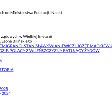
h od Ministerstwa Edukacji i Nauki
ządowych w Wielkiej Brytanii
 Leona Bilińskiego
 EMIGRANCI. STANISŁAW SWIANIEWICZ I JÓZEF MACKIEWI
DZIE. POLACY Z WILEŃSZCZYZNY RATUJĄCY ŻYDÓW
ów
STORIA
 2025
– 2024