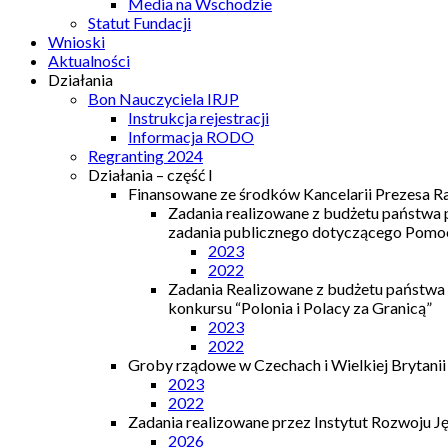
Media na Wschodzie
Statut Fundacji
Wnioski
Aktualności
Działania
Bon Nauczyciela IRJP
Instrukcja rejestracji
Informacja RODO
Regranting 2024
Działania – część I
Finansowane ze środków Kancelarii Prezesa R
Zadania realizowane z budżetu państwa
zadania publicznego dotyczącego Pomocy
2023
2022
Zadania Realizowane z budżetu państwa
konkursu “Polonia i Polacy za Granicą”
2023
2022
Groby rządowe w Czechach i Wielkiej Brytanii
2023
2022
Zadania realizowane przez Instytut Rozwoju J
2026