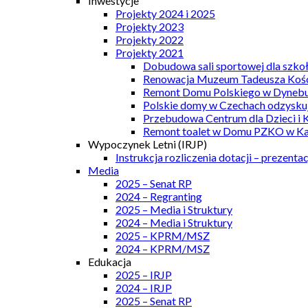
Inwestycje
Projekty 2024 i 2025
Projekty 2023
Projekty 2022
Projekty 2021
Dobudowa sali sportowej dla szkoł
Renowacja Muzeum Tadeusza Kości
Remont Domu Polskiego w Dynebu
Polskie domy w Czechach odzyskuj
Przebudowa Centrum dla Dzieci i 
Remont toalet w Domu PZKO w Kar
Wypoczynek Letni (IRJP)
Instrukcja rozliczenia dotacji – prezentac
Media
2025 – Senat RP
2024 – Regranting
2025 – Media i Struktury
2024 – Media i Struktury
2025 – KPRM/MSZ
2024 – KPRM/MSZ
Edukacja
2025 – IRJP
2024 – IRJP
2025 – Senat RP