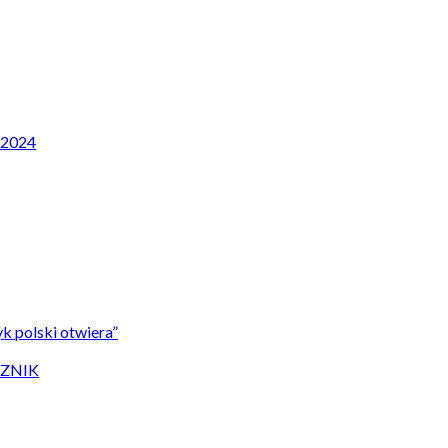
P 2024
k polski otwiera”
CZNIK