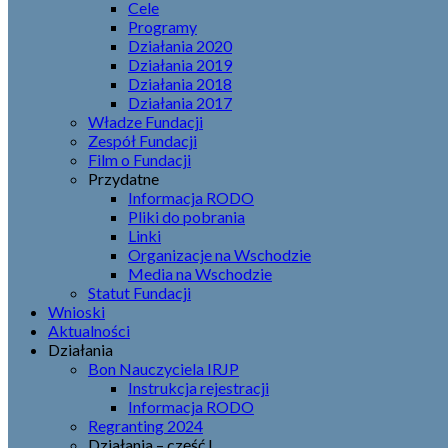
Cele
Programy
Działania 2020
Działania 2019
Działania 2018
Działania 2017
Władze Fundacji
Zespół Fundacji
Film o Fundacji
Przydatne
Informacja RODO
Pliki do pobrania
Linki
Organizacje na Wschodzie
Media na Wschodzie
Statut Fundacji
Wnioski
Aktualności
Działania
Bon Nauczyciela IRJP
Instrukcja rejestracji
Informacja RODO
Regranting 2024
Działania – część I