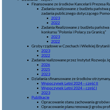
Finansowane ze środków Kancelarii Prezesa R
Zadania realizowane z budżetu państwa
zadania publicznego dotyczącego Pomocy
2023
2022
Zadania Realizowane z budżetu państwa
konkursu “Polonia i Polacy za Granicą”
2023
2022
Groby rządowe w Czechach i Wielkiej Brytanii
2023
2022
Zadania realizowane przez Instytut Rozwoju J
2026
2025
2023
Działania sfinansowane ze środków otrzymanyc
Wypoczynek Letni 2024 – część II
Wypoczynek Letni 2024 – część I
2023
Publikacje
Opracowanie stanu zachowania grobów r
Opracowanie planu renowacji grobu prof.