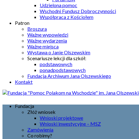
Udzielona pomoc
Wschodni Fundusz Dobroczynności
Współpraca z Kościołem
Patron
Broszura
Ważne wypowiedzi
Ważne wydarzenia
Ważne miejsca
Wystawa o Janie Olszewskim
Scenariusze lekcji dla szkół:
podstawowych
ponadpodstawowych
Fundacja Archiwum Jana Olszewskiego
Kontakt
Fundacja
Złóż wniosek
Wnioski projektowe
Wnioski inwestycyjne – MSZ
Zamówienia
Co robimy?