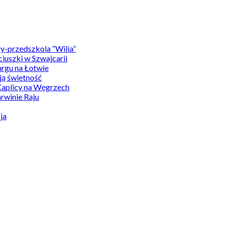
y-przedszkola “Wilia”
uszki w Szwajcarii
rgu na Łotwie
ą świetność
Kaplicy na Węgrzech
winie Raju
ja