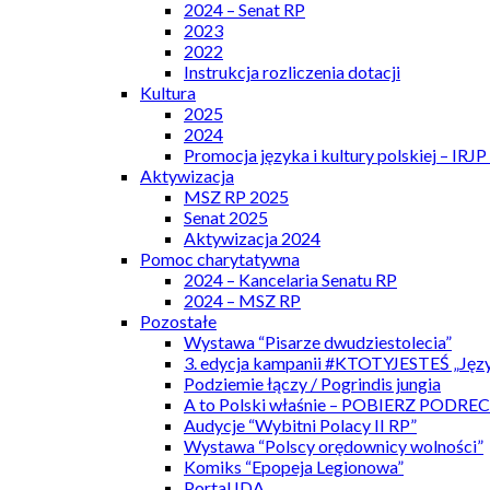
2024 – Senat RP
2023
2022
Instrukcja rozliczenia dotacji
Kultura
2025
2024
Promocja języka i kultury polskiej – IRJ
Aktywizacja
MSZ RP 2025
Senat 2025
Aktywizacja 2024
Pomoc charytatywna
2024 – Kancelaria Senatu RP
2024 – MSZ RP
Pozostałe
Wystawa “Pisarze dwudziestolecia”
3. edycja kampanii #KTOTYJESTEŚ „Języ
Podziemie łączy / Pogrindis jungia
A to Polski właśnie – POBIERZ PODRE
Audycje “Wybitni Polacy II RP”
Wystawa “Polscy orędownicy wolności”
Komiks “Epopeja Legionowa”
Portal IDA