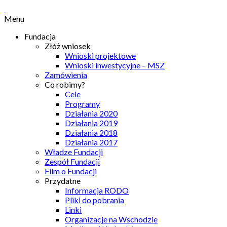
Menu
Fundacja
Złóż wniosek
Wnioski projektowe
Wnioski inwestycyjne – MSZ
Zamówienia
Co robimy?
Cele
Programy
Działania 2020
Działania 2019
Działania 2018
Działania 2017
Władze Fundacji
Zespół Fundacji
Film o Fundacji
Przydatne
Informacja RODO
Pliki do pobrania
Linki
Organizacje na Wschodzie