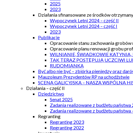
2025
2023
Działania sfinansowane ze środków otrzymanyc
Wypoczynek Letni 2024 – część II
Wypoczynek Letni 2024 – część I
2023
Publikacje
Opracowanie stanu zachowania grobów r
Opracowanie planu renowacji grobu prof.
WILNIANIE, ŚWIADKOWIE KATYNIA,
TAK TERAZ POSTĘPUJĄ UCZCIWI LU
RUDOMIANKA
Być albo nie być – zbiórka pieniędzy oraz dar
Mauzoleum Prezydentów RP na uchodźstwie
SCENA GALICYJSKA – NASZA WSPÓLNA HI
Działania – część II
Dziedzictwo
Senat 2025
Zadania realizowane z budżetu państwa
Zadania realizowane z budżetu państwa 
Regranting
Regranting 2023
Regranting 2022