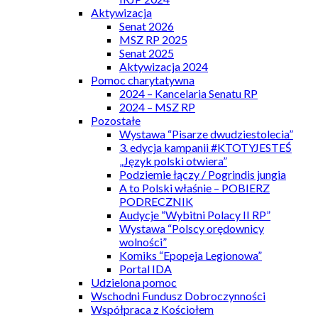
Aktywizacja
Senat 2026
MSZ RP 2025
Senat 2025
Aktywizacja 2024
Pomoc charytatywna
2024 – Kancelaria Senatu RP
2024 – MSZ RP
Pozostałe
Wystawa “Pisarze dwudziestolecia”
3. edycja kampanii #KTOTYJESTEŚ
„Język polski otwiera”
Podziemie łączy / Pogrindis jungia
A to Polski właśnie – POBIERZ
PODRECZNIK
Audycje “Wybitni Polacy II RP”
Wystawa “Polscy orędownicy
wolności”
Komiks “Epopeja Legionowa”
Portal IDA
Udzielona pomoc
Wschodni Fundusz Dobroczynności
Współpraca z Kościołem