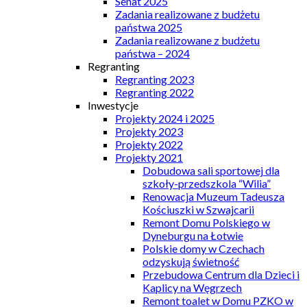
Senat 2025
Zadania realizowane z budżetu
państwa 2025
Zadania realizowane z budżetu
państwa – 2024
Regranting
Regranting 2023
Regranting 2022
Inwestycje
Projekty 2024 i 2025
Projekty 2023
Projekty 2022
Projekty 2021
Dobudowa sali sportowej dla
szkoły-przedszkola “Wilia”
Renowacja Muzeum Tadeusza
Kościuszki w Szwajcarii
Remont Domu Polskiego w
Dyneburgu na Łotwie
Polskie domy w Czechach
odzyskują świetność
Przebudowa Centrum dla Dzieci i
Kaplicy na Węgrzech
Remont toalet w Domu PZKO w