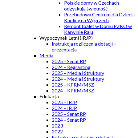
Polskie domy w Czechach
odzyskują świetność
Przebudowa Centrum dla Dzieci i
Kaplicy na Węgrzech
Remont toalet w Domu PZKO w
Karwinie Raju
Wypoczynek Letni (IRJP)
Instrukcja rozliczenia dotacji –
prezentacja
Media
2025 – Senat RP
2024 – Regranting
2025 – Media i Struktury
2024 – Media i Struktury
2025 – KPRM/MSZ
2024 – KPRM/MSZ
Edukacja
2025 – IRJP
2024 – IRJP
2025 – Senat RP
2024 – Senat RP
2023
2022
Instrukcja rozliczenia dotacji