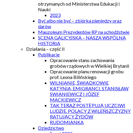
otrzymanych od Ministerstwa Edukacji i
Nauki
2023
Być albo nie być – zbiórka pieniędzy oraz
darów
Mauzoleum Prezydentów RP na uchodźstwie
SCENA GALICYJSKA – NASZA WSPÓLNA
HISTORIA
Działania – część II
Publikacje
Opracowanie stanu zachowania
grobów rządowych w Wielkiej Brytanii
Opracowanie planu renowacji grobu
prof. Leona Bilińskiego
WILNIANIE, ŚWIADKOWIE
KATYNIA, EMIGRANCI. STANISŁAW
SWIANIEWICZ I JÓZEF
MACKIEWICZ
TAK TERAZ POSTĘPUJĄ UCZCIWI
LUDZIE. POLACY Z WILEŃSZCZYZNY
RATUJĄCY ŻYDÓW
RUDOMIANKA
Dziedzictwo