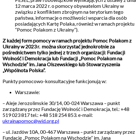
12 marca 2022 r. o pomocy obywatelom Ukrainy w
związku z konfliktem zbrojnym na terytorium tego
państwa, informacje o możliwości wsparcia dla osób
posiadających Kartę Polaka, również w ramach projektu
“Pomoc Polakom z Ukrainy”).
Z każdej form pomocy w ramach projektu Pomoc Polakom z
Ukrainy w 2023 r. można skorzystać jednokrotnie za
pośrednictwem tylko jednej z trzech organizacji: Fundacji
Wolność i Demokracja lub Fundacji „Pomoc Polakom na
Wschodzie” im. Jana Olszewskiego lub Stowarzyszenia
„Wspólnota Polska”.
Punkty pomocowo-konsultacyjne funkcjonują w:
Warszawie:
– Aleje Jerozolimskie 30/14, 00-024 Warszawa – punkt
zarządzany przez Fundację Wolność i Demokracja, tel.: +48
519 023 817 tel.: +48 518 254 853. e-mail:
ukrainapomoc@wid.org.pl
– ul. Jazdów 10A, 00-467 Warszawa – punkt zarządzany przez
Fundację „Pomoc Polakom na Wschodzie” im. Jana