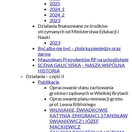
2025
2024_1
2024_2
2023
Działania finansowane ze środków
otrzymanych od Ministerstwa Edukacji i
Nauki
2023
Być albo nie być – zbiórka pieniędzy oraz
darów
Mauzoleum Prezydentów RP na uchodźstwie
SCENA GALICYJSKA – NASZA WSPÓLNA
HISTORIA
Działania – część II
Publikacje
Opracowanie stanu zachowania
grobów rządowych w Wielkiej Brytanii
Opracowanie planu renowacji grobu
prof. Leona Bilińskiego
WILNIANIE, ŚWIADKOWIE
KATYNIA, EMIGRANCI. STANISŁAW
SWIANIEWICZ I JÓZEF
MACKIEWICZ