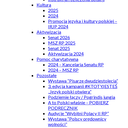
Kultura
2025
2024
Promocja języka i kultury polskiej –
IRJP 2024
Aktywizacja
Senat 2026
MSZ RP 2025
Senat 2025
Aktywizacja 2024
Pomoc charytatywna
2024 – Kancelaria Senatu RP
2024 – MSZ RP
Pozostałe
Wystawa “Pisarze dwudziestolecia”
3. edycja kampanii #KTOTYJESTEŚ
„Język polski otwiera”
Podziemie łączy / Pogrindis jungia
A to Polski właśnie – POBIERZ
PODRECZNIK
Audycje “Wybitni Polacy II RP”
Wystawa “Polscy orędownicy
wolności”