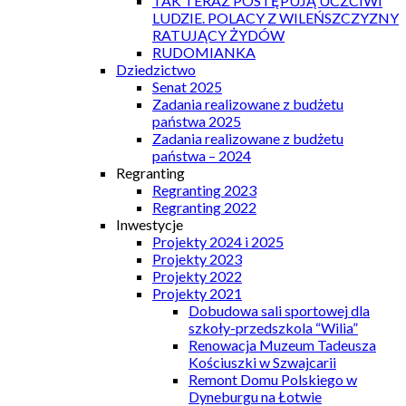
TAK TERAZ POSTĘPUJĄ UCZCIWI
LUDZIE. POLACY Z WILEŃSZCZYZNY
RATUJĄCY ŻYDÓW
RUDOMIANKA
Dziedzictwo
Senat 2025
Zadania realizowane z budżetu
państwa 2025
Zadania realizowane z budżetu
państwa – 2024
Regranting
Regranting 2023
Regranting 2022
Inwestycje
Projekty 2024 i 2025
Projekty 2023
Projekty 2022
Projekty 2021
Dobudowa sali sportowej dla
szkoły-przedszkola “Wilia”
Renowacja Muzeum Tadeusza
Kościuszki w Szwajcarii
Remont Domu Polskiego w
Dyneburgu na Łotwie