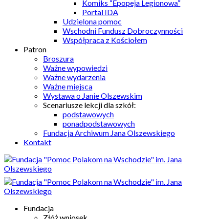
Komiks “Epopeja Legionowa”
Portal IDA
Udzielona pomoc
Wschodni Fundusz Dobroczynności
Współpraca z Kościołem
Patron
Broszura
Ważne wypowiedzi
Ważne wydarzenia
Ważne miejsca
Wystawa o Janie Olszewskim
Scenariusze lekcji dla szkół:
podstawowych
ponadpodstawowych
Fundacja Archiwum Jana Olszewskiego
Kontakt
Fundacja
Złóż wniosek