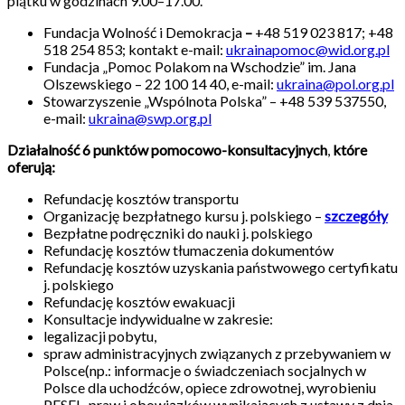
piątku w godzinach 9.00–17.00.
Fundacja Wolność i Demokracja
–
+48 519 023 817; +48
518 254 853; kontakt e-mail:
ukrainapomoc@wid.org.pl
Fundacja „Pomoc Polakom na Wschodzie” im. Jana
Olszewskiego – 22 100 14 40, e-mail:
ukraina@pol.org.pl
Stowarzyszenie „Wspólnota Polska” – +48 539 537550,
e-mail:
ukraina@swp.org.pl
Działalność
6 punktów pomocowo-konsultacyjnych
,
które
oferują:
Refundację kosztów transportu
Organizację bezpłatnego kursu j. polskiego –
szczegóły
Bezpłatne podręczniki do nauki j. polskiego
Refundację kosztów tłumaczenia dokumentów
Refundację kosztów uzyskania państwowego certyfikatu
j. polskiego
Refundację kosztów ewakuacji
Konsultacje indywidualne w zakresie:
legalizacji pobytu,
spraw administracyjnych związanych z przebywaniem w
Polsce(np.: informacje o świadczeniach socjalnych w
Polsce dla uchodźców, opiece zdrowotnej, wyrobieniu
PESEL, praw i obowiązków wynikających z ustawy z dnia