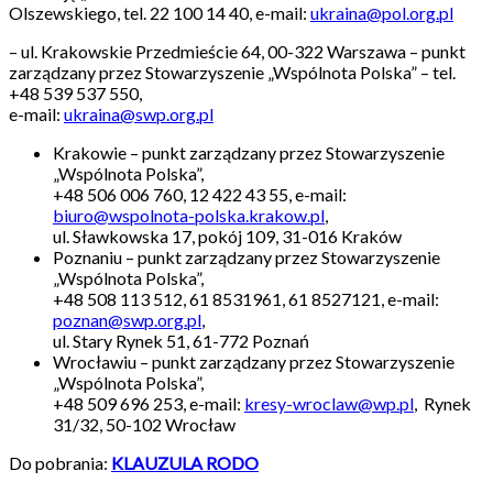
Olszewskiego, tel. 22 100 14 40, e-mail:
ukraina@pol.org.pl
– ul. Krakowskie Przedmieście 64, 00-322 Warszawa – punkt
zarządzany przez Stowarzyszenie „Wspólnota Polska” – tel.
+48 539 537 550,
e-mail:
ukraina@swp.org.pl
Krakowie – punkt zarządzany przez Stowarzyszenie
„Wspólnota Polska”,
+48 506 006 760, 12 422 43 55, e-mail:
biuro@wspolnota-polska.krakow.pl
,
ul. Sławkowska 17, pokój 109, 31-016 Kraków
Poznaniu – punkt zarządzany przez Stowarzyszenie
„Wspólnota Polska”,
+48 508 113 512, 61 8531961, 61 8527121, e-mail:
poznan@swp.org.pl
,
ul. Stary Rynek 51, 61-772 Poznań
Wrocławiu – punkt zarządzany przez Stowarzyszenie
„Wspólnota Polska”,
+48 509 696 253, e-mail:
kresy-wroclaw@wp.pl
, Rynek
31/32, 50-102 Wrocław
Do pobrania:
KLAUZULA RODO