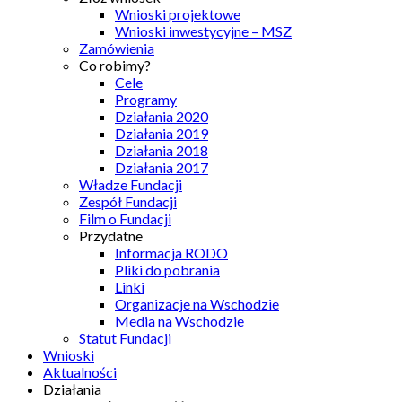
Wnioski projektowe
Wnioski inwestycyjne – MSZ
Zamówienia
Co robimy?
Cele
Programy
Działania 2020
Działania 2019
Działania 2018
Działania 2017
Władze Fundacji
Zespół Fundacji
Film o Fundacji
Przydatne
Informacja RODO
Pliki do pobrania
Linki
Organizacje na Wschodzie
Media na Wschodzie
Statut Fundacji
Wnioski
Aktualności
Działania