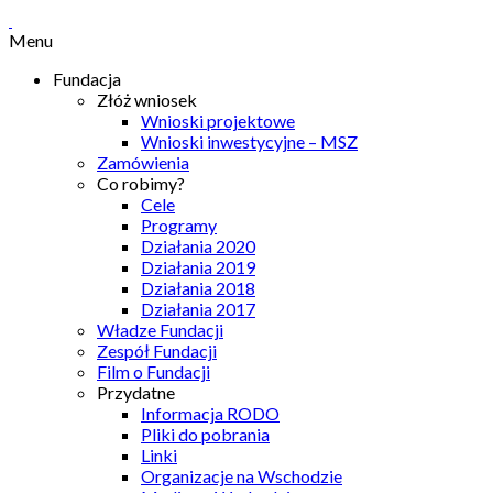
Menu
Fundacja
Złóż wniosek
Wnioski projektowe
Wnioski inwestycyjne – MSZ
Zamówienia
Co robimy?
Cele
Programy
Działania 2020
Działania 2019
Działania 2018
Działania 2017
Władze Fundacji
Zespół Fundacji
Film o Fundacji
Przydatne
Informacja RODO
Pliki do pobrania
Linki
Organizacje na Wschodzie